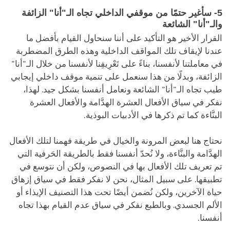
5- سأغير حتمًا من موقفي الداخلي تجاه الـ"أنا" الزائفة
والـ"أنا" الشائعة
القرار الأخير هو التأكيد على أننا سنحاول القيام بأفضل ما
عندنا لإيقاف تلك المواقف الداخلية وهذه الطرق المضطربة
في معاملتنا لأنفسنا، بناءً على تَعْرِيفِنا لأنفسنا من خلال الـ"أنا"
الزائفة، وبدلًا من هذا سنعمل على تنمية موقف داخلي إيجابي
طيب تجاه الـ"أنا" الشائعة ونعامل أنفسنا بشكل جيد. لهذا،
نفكر في سياق الأفعال العشرة الهدَّامة والأفعال العشرة
البنَّاءة كما تم ذكرها في الأدبيات البوذية.
نحتاج هنا لبعض المرونة والخيال في طريقة فهمنا لتلك الأفعال
الهدَّامة والبنَّاءة، ولا نُحدّ أنفسنا فقط بالطريقة الحَرفية التي
تم تعريف تلك الأفعال بها في النصوص، ولكن أن نتوسع في
تطبيقها. على سبيل المثال، نحن لا نفكر فقط في سياق إزهاق
حياة الآخرين، ولكن نُضمن أيضًا تحت هذا التصنيف الإيذاء أو
الألم الجسدي. وبالطبع نفكر في سياق عدم القيام بهذا تجاه
أنفسنا.