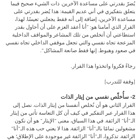
يُضرّ بقدرتي على مساعدة الآخرين. ذات الشيء صحيح فيما
يتعلق بتفكيري في أني عديم القيمة: هذا يُضر بقدرتي على
مساعدة الآخرين، إضافة إلى أنه فقط يجعلني تعيسًا. لهذا،
القرار الذي أمامنا هو: "أنا أعقد العزم على أن أحاول بقدر
استطاعتي أن أتخلص من تلك المشاعر والمواقف الداخلية
المزعجة تجاه نفسي والتي تجعل موقفي الداخلي تجاه نفسي
في صعود وهبوط. إنها فقط صانعة المشاكل".
رجاءً فكروا واتخذوا هذا القرار.
[وقفة للتدرب]
2- سأُخلّص نفسي من إيثار الذات
القرار الثاني هو أن نُخلص أنفسنا من إيثار الذات. نصل إلى
هذا القرار عبر التفكير في كيف أن كل التعاسة تأتي من إيثار
الـ"أنا" الزائفة. في هذا السياق، معنى "الإيثار" هو أن نكون
مشغولين تمامًا بالـ"أنا" الزائفة. هذا لا يعني حب هذه الـ"أنا"
الزائفة. تذكروا، الـ"أنا" الزائفة غير موجودة على الإطلاق؛ هي