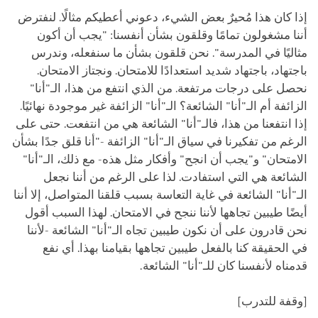
إذا كان هذا مُحيرٌ بعض الشيء، دعوني أعطيكم مثالًا. لنفترض
أننا مشغولون تمامًا وقلقون بشأن أنفسنا: "يجب أن أكون
مثاليًا في المدرسة". نحن قلقون بشأن ما سنفعله، وندرس
باجتهاد، باجتهاد شديد استعدادًا للامتحان. ونجتاز الامتحان.
نحصل على درجات مرتفعة. من الذي انتفع من هذا، الـ"أنا"
الزائفة أم الـ"أنا" الشائعة؟ الـ"أنا" الزائفة غير موجودة نهائيًا.
إذا انتفعنا من هذا، فالـ"أنا" الشائعة هي من انتفعت. حتى على
الرغم من تفكيرنا في سياق الـ"أنا" الزائفة -"أنا قلق جدًا بشأن
الامتحان" و"يجب أن انجح" وأفكار مثل هذه- مع ذلك، الـ"أنا"
الشائعة هي التي استفادت. لذا على الرغم من أننا نجعل
الـ"أنا" الشائعة في غاية التعاسة بسبب قلقنا المتواصل، إلا أننا
أيضًا طيبين تجاهها لأننا ننجح في الامتحان. لهذا السبب أقول
نحن قادرون على أن نكون طيبين تجاه الـ"أنا" الشائعة -لأننا
في الحقيقة كنا بالفعل طيبين تجاهها بقيامنا بهذا. أي نفع
قدمناه لأنفسنا كان للـ"أنا" الشائعة.
[وقفة للتدرب]