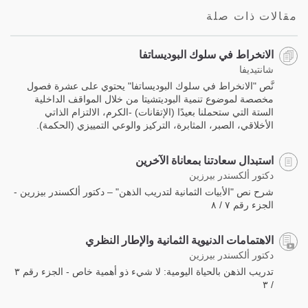
مقالات ذات صلة
الانخراط في سلوك البوديساتفا
شانتيديفا
نَّص "الانخراط في سلوك البوديساتفا" يحتوي على عشرة فصول
مخصصة لموضوع تنمية البوديتشيتا من خلال المواقف الداخلية
الستة التي ستحملنا بعيدًا (الإتقانات) -الكرم، الالتزام الذاتي
الأخلاقي، الصبر، المثابرة، التركيز والوعي التمييزي (الحكمة).
استبدال سعادتنا بمعاناة الآخرين
دكتور ألكسندر بيرزين
شرح نص "الأبيات الثمانية لتدريب الذهن" – دكتور ألكسندر بيزرين -
الجزء رقم ٧ / ٨
الاهتمامات الدنيوية الثمانية والإطار النظري
دكتور ألكسندر بيرزين
تدريب الذهن بالحياة اليومية: لا شيء ذو أهمية خاص - الجزء رقم ٣
/ ٣