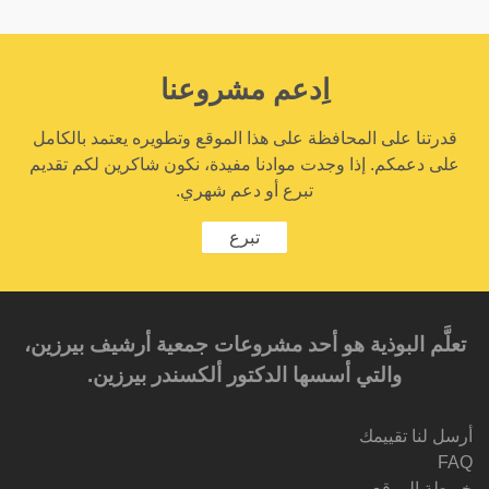
اِدعم مشروعنا
قدرتنا على المحافظة على هذا الموقع وتطويره يعتمد بالكامل
على دعمكم. إذا وجدت موادنا مفيدة، نكون شاكرين لكم تقديم
تبرع أو دعم شهري.
تبرع
تعلَّم البوذية هو أحد مشروعات جمعية أرشيف بيرزين،
والتي أسسها الدكتور ألكسندر بيرزين.‎‎
أرسل لنا تقييمك
FAQ
خريطة الموقع