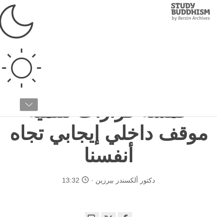
Study
Clos
Buddhism
Home
›
البوذية التبتية
›
تدريب الذهن
›
التعامل مع المشاعر المزعجة
كراهية الذات: مساواة مواقفنا الداخلية تجاه أنفسنا
الجزء رقم ٥ / ٥
خمسة قرارات لتنمية
موقف داخلي إيجابي تجاه
أنفسنا
دكتور ألكسندر بيرزين
13:32