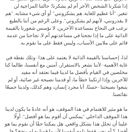
إذا شكرنا الشخص الآخر أم لم يشكرنا؛ حالتنا المزاجية لن
تتغير. "أنا عظيم للغاية. هم يشكرونني" أو أي شيء مشابه. "هم
لا يقدرونني، لأنهم لم يشكروني". وعلى الرغم من أننا بالطبع
نرغب في النجاح بمساعدة الآخرين، لا نؤسس شعورنا بالقيمة
الذاتية على ما إذا نجحنا في مساعدتهم أم لا. نجاحنا من عدمه
قائم على ملايين الأسباب، وليس فقط على ما نقوم به.
لذا، إحساسنا بالقيمة الذاتية لا يعتمد على هذا -وتلك نقطة في
غاية الأهمية- لأننا نشعر بالاستقرار، آمنين مع أنفسنا، طالما كنا
مخلصين في القيام بأفضل ما لدينا فيما نعتقد أنه مفيد
للآخرين. وإذا ارتكبنا خطأ ما، أو قدمنا نصيحة غير صائبة، أو لم
يتبعوا نصيحتنا -حسنًا، أنا مجرد إنسان، وهم كذلك، ولدينا جميعًا
نقائصنا.
ما هو مثير للاهتمام في هذا الموقف، هو أنه عادةً ما يكون لدينا
هذا الموقف الداخلي "يمكنني أن أقوم بما هو أفضل". أولًا
علينا أن نحلل هذا بشكل واقعي. هل يمكننا حقًا أن نقوم بما هو
أفضل؟ أم نحن فقط نلوم أنفسنا لأن ما قمنا به لم ينجح؟ هل