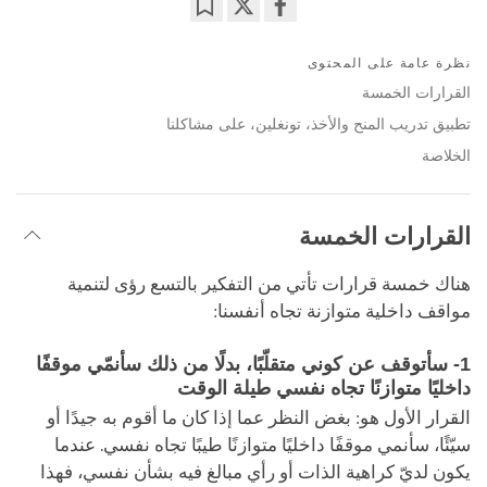
Bookmark
Share
on
نظرة عامة على المحتوى
facebook
القرارات الخمسة
تطبيق تدريب المنح والأخذ، تونغلين، على مشاكلنا
الخلاصة
القرارات الخمسة
هناك خمسة قرارات تأتي من التفكير بالتسع رؤى لتنمية
مواقف داخلية متوازنة تجاه أنفسنا:
1- سأتوقف عن كوني متقلّبًا، بدلًا من ذلك سأنمّي موقفًا
داخليًا متوازنًا تجاه نفسي طيلة الوقت
القرار الأول هو: بغض النظر عما إذا كان ما أقوم به جيدًا أو
سيّئًا، سأنمي موقفًا داخليًا متوازنًا طيبًا تجاه نفسي. عندما
يكون لديّ كراهية الذات أو رأي مبالغ فيه بشأن نفسي، فهذا