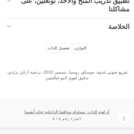
تطبيق تدريب المنح والأخذ، تونغلين، على
مشاكلنا
الخلاصة
التوازن
تفضيل الذات
تفريغ صوتي لندوة، موسكو، روسيا، سبتمبر 2010، ترجمة أرجُنَ برَنَذي،
تدقيق لغوي لامو غيالتسِن
كراهية الذات: مساواة مواقفنا الداخلية تجاه أنفسنا
الجزء رقم ٥ / ٥