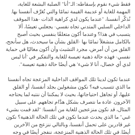
فقط شيء نقوم بإسقاطه: الـ"أنا" الصلبة البشعة للغاية،
المهمة للغاية أو عديمة القيمة تمامًا والتي نُعَرِّف أنفسنا بها.
نُذكّر أنفسنا، "عندما يكون لدي كراهية الذات -هذا الموقف
الداخلي السلبي المتدني تجاه نفسي- يجعلني تعيسًا، ألا
يتسبب في هذا؟ وعندما أكون متعلقًا بنفسي بحيث أصبح
بالكامل منشغلاً تمامًا بها -القلق بشأن ما سيحدث، هل سأنجح،
القلق من أن أمرض، مجرد التشبث وأن أكون مغاليًا في حماية
نفسي- فهذه حالة ذهنية تعيسة للغاية. والتفكير في 'أنا ليس
لدي أي خصال، أنا لا شيء' هي أيضًا حالة ذهنية تعيسة".
عندما تكون لدينا تلك المواقف الداخلية المزعجة تجاه أنفسنا
ما الذي تتسبب فيه؟ نكون مشغولين بجلد أنفسنا، أو القلق
عليها، أو تجاهل احتياجاتها، بحيث لا يمكننا أن ننتبه لما يحتاجه
الآخرون. عادة ما نتصرف بشكل هدَّام تجاههم. على سبيل
المثال، قد نكون منزعجين للغاية من أنفسنا: "لقد قمت بشيء
غبي" ما الذي يحدث عندما نكون في تلك الحالة الذهنية؟ نكون
غير قادرين على تحمل أنفسنا، وبالتالي ننزعج من الآخرين
أيضًا. في تلك الحالة الذهنية المنزعجة، ننفجر أيضًا في وجه