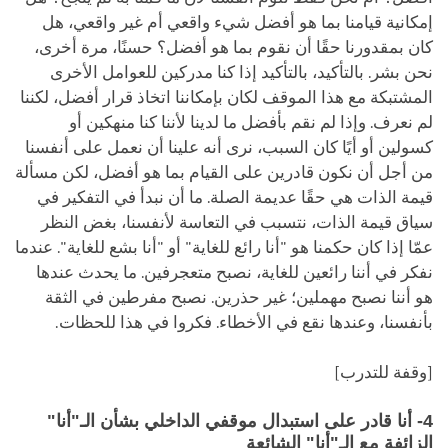
إمكانية قيامنا بما هو أفضل شيء واقعي أم غير واقعي، هل
كان بمقدورنا حقًا أن نقوم بما هو أفضل؟ حسنًا، مرة أخرى،
نحن بشر. بالتأكيد، بالتأكيد إذا كنا مدركين للعوامل الأخرى
المشتبكة مع هذا الموقف لكان بإمكاننا اتخاذ قرار أفضل، لكننا
لم نعرف. وإذا لم نقم بأفضل ما لدينا لأننا كنا منهكين أو
كسولين أو أيًا كان السبب، نرى أنه علينا أن نعمل على أنفسنا
من أجل أن نكون قادرين على القيام بما هو أفضل، لكن مسألة
قيمة الذات هي حقًا عديمة الصلة. ما أن نبدأ في التفكير في
سياق قيمة الذات، نتسبب في التعاسة لأنفسنا، بغض النظر
عمّا إذا كان حكمنا هو "أنا رائع للغاية" أو "أنا بشع للغاية". عندما
نفكر في أننا رائعين للغاية، نصبح متعجرفين. ما يحدث عندها
هو أننا نصبح مهملين؛ غير حذرين. نصبح مفرطين في الثقة
بأنفسنا، وعندها نقع في الأخطاء. فكروا في هذا للحظات.
[وقفة للتدرب]
4- أنا قادر على استبدال موقفي الداخلي بشأن الـ"أنا"
الزائفة مع الـ"أنا" الشائعة