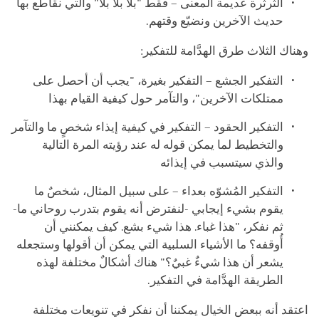
الثرثرة عديمة المعنى – فقط "بلا بلا بلا" والتي نقاطع بها
حديث الآخرين ونضيّع وقتهم.
وهناك الثلاث طرق الهدَّامة للتفكير:
التفكير الجشع – التفكير بغيرة، "يجب أن أحصل على
ممتلكات الآخرين"، والتآمر حول كيفية القيام بهذا
التفكير الحقود – التفكير في كيفية إيذاء شخصٍ ما والتآمر
والتخطيط لما يمكن قوله له عند رؤيته المرة التالية
والذي سيتسبب في إيذائه
التفكير المُشوّه بعداء – على سبيل المثال، شخصٌ ما
يقوم بشيء إيجابي -لنفترض أنه يقوم بتدرب روحاني ما-
ثم نفكر، "هذا غباء. هذا شيء بشع. كيف يمكنني أن
أُوقفه؟ ما الأشياء السلبية التي يمكن أن أقولها وستجعله
يشعر أن هذا شيءٌ غبيٌ؟" هناك أشكالٌ مختلفة لهذه
الطريقة الهدَّامة في التفكير.
اعتقد أنه ببعض الخيال يمكننا أن نفكر في تنويعات مختلفة