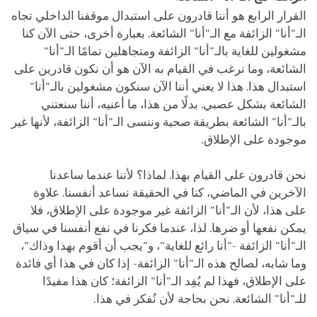
القرار الرابع هو أننا قادرون على استبدال موقفنا الداخلي تجاه
الـ"أنا" الزائفة مع الـ"أنا" الشائعة. بعبارة أخرى، حتى الآن كنا
مشغولين للغاية بالـ"أنا" الزائفة ومتجاهلين تمامًا الـ"أنا"
الشائعة، وما نرغب في القيام به الآن هو أن نكون قادرين على
استبدال هذا. هذا لا يعني أننا الآن سنكون مشغولين بالـ"أنا"
الشائعة بشكل عصبي. بدلًا من هذا، ما أعنيه، أننا سنعتني
بالـ"أنا" الشائعة بطريقة صحية وننسى الـ"أنا" الزائفة، لأنها غير
موجودة على الإطلاق.
نحن قادرون على القيام بهذا. لماذا؟ لأننا عندما ساعدنا
الآخرين في الماضي، كنا في الحقيقة نساعد أنفسنا. علاوة
على هذا، لأن الـ"أنا" الزائفة غير موجودة على الإطلاق، فلا
يمكن نفعها أو ضرها. لذا، عندما فكرنا في نفع أنفسنا في سياق
الـ"أنا" الزائفة -"أنا رائع للغاية"، و"يجب أن أقوم بهذا وذاك"،
وما شابه، لصالح هذه الـ"أنا" الزائفة- إذا كان في هذا أي فائدة
على الإطلاق، فهذا لم يُفِد الـ"أنا" الزائفة؛ كان هذا مفيدًا
للـ"أنا" الشائعة. نحن بحاجة لأن نُفكر في هذا.