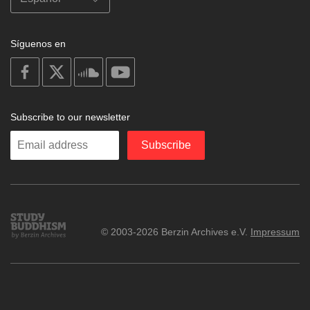
Síguenos en
on
on
on
on
facebook
X
soundcloud
youtube
Subscribe to our newsletter
Enter
Subscribe
your
email
Study
© 2003-2026 Berzin Archives e.V.
Impressum
Buddhism
Home