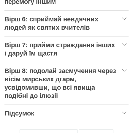
перемогу іншим
Вірш 6: сприймай невдячних
людей як святих вчителів
Вірш 7: прийми страждання інших
і даруй їм щастя
Вірш 8: подолай засмучення через
вісім мирських дгарм,
усвідомивши, що всі явища
подібні до ілюзії
Підсумок