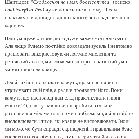
Шантідеви
"Сходження на шлях бодгісаттви"
(санскр.
Bodhicaryāvatāra
)
дуже допомагає в цьому. Я сам
практикую відповідно до цієї книги; вона надзвичайно
корисна.
Наш ум дуже хитрий, його дуже важко контролювати.
Але якщо будемо постійно докладати зусиль і невтомно
працювати, використовуючи логічне мислення та
ретельний аналіз, ми зможемо контролювати свій ум і
змінити його на краще.
Деякі західні психологи кажуть, що ми не повинні
утримувати свій гнів, а радше проявляти його. Вони
кажуть, що насправді нам слід практикувати гнівні
вчинки! Однак тут ми повинні зробити важливе
розрізнення між ментальними проблемами, які потрібно
висловлювати, і тими, які краще не висловлювати. Іноді
ми можемо бути справді скривджені, і правильним буде
висловити своє обурення, замість тримати його в собі.