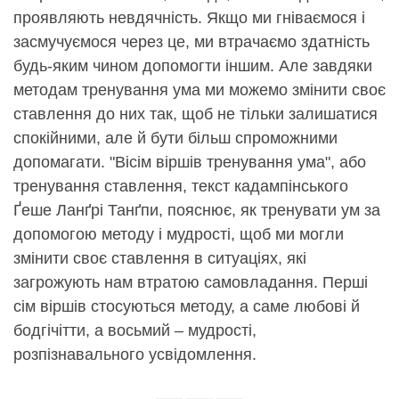
проявляють невдячність. Якщо ми гніваємося і
засмучуємося через це, ми втрачаємо здатність
будь-яким чином допомогти іншим. Але завдяки
методам тренування ума ми можемо змінити своє
ставлення до них так, щоб не тільки залишатися
спокійними, але й бути більш спроможними
допомагати. "Вісім віршів тренування ума", або
тренування ставлення, текст кадампінського
Ґеше Ланґрі Танґпи, пояснює, як тренувати ум за
допомогою методу і мудрості, щоб ми могли
змінити своє ставлення в ситуаціях, які
загрожують нам втратою самовладання. Перші
сім віршів стосуються методу, а саме любові й
бодгічітти, а восьмий – мудрості,
розпізнавального усвідомлення.