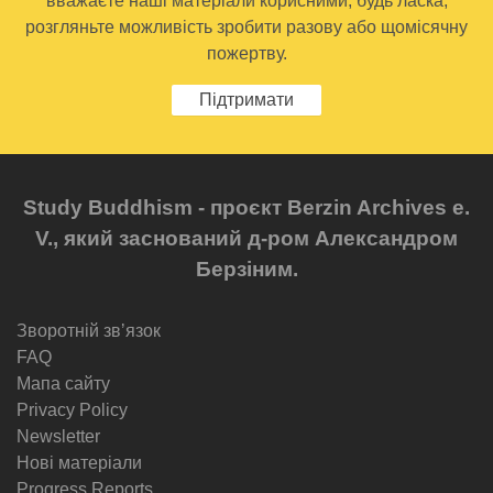
вважаєте наші матеріали корисними, будь ласка,
розгляньте можливість зробити разову або щомісячну
пожертву.
Підтримати
Study Buddhism - проєкт Berzin Archives e.
V., який заснований д-ром Александром
Берзіним.
Зворотній звʼязок
FAQ
Мапа сайту
Privacy Policy
Newsletter
Нові матеріали
Progress Reports