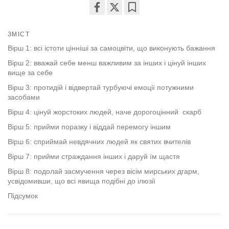
Share
Bookmark
on
ЗМІСТ
facebook
Вірш 1: всі істоти цінніші за самоцвіти, що виконують бажання
Вірш 2: вважай себе менш важливим за інших і цінуй інших
вище за себе
Вірш 3: протидій і відвертай турбуючі емоції потужними
засобами
Вірш 4: цінуй жорстоких людей, наче дорогоцінний скарб
Вірш 5: прийми поразку і віддай перемогу іншим
Вірш 6: сприймай невдячних людей як святих вчителів
Вірш 7: прийми страждання інших і даруй їм щастя
Вірш 8: подолай засмучення через вісім мирських дгарм,
усвідомивши, що всі явища подібні до ілюзії
Підсумок