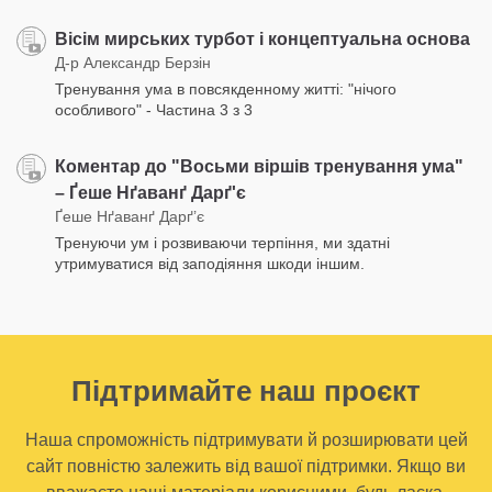
Вісім мирських турбот і концептуальна основа
Д-р Александр Берзін
Тренування ума в повсякденному житті: "нічого
особливого" - Частина 3 з 3
Коментар до "Восьми віршів тренування ума"
– Ґеше Нґаванґ Дарґ'є
Ґеше Нґаванґ Дарґ’є
Тренуючи ум і розвиваючи терпіння, ми здатні
утримуватися від заподіяння шкоди іншим.
Підтримайте наш проєкт
Наша спроможність підтримувати й розширювати цей
сайт повністю залежить від вашої підтримки. Якщо ви