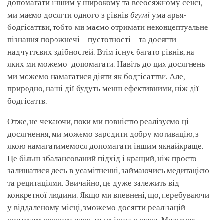
допомагати іншим у широкому та всеосяжному сенсі,
ми маємо досягти одного з рівнів
бгумі
ума арья-
бодгісаттви, тобто ми маємо отримати неконцептуальне
пізнання порожнечі – пустотності – та досягти
надчуттєвих здібностей. Втім існує багато рівнів, на
яких ми можемо допомагати. Навіть до цих досягнень
ми можемо намагатися діяти як бодгісаттви. Але,
природно, наші дії будуть менш ефективними, ніж дії
бодгісаттв.
Отже, не чекаючи, поки ми повністю реалізуємо ці
досягнення, ми можемо зародити добру мотивацію, з
якою намагатимемося допомагати іншим якнайкраще.
Це більш збалансований підхід і кращий, ніж просто
залишатися десь в усамітненні, займаючись медитацією
та рецитаціями. Звичайно, це дуже залежить від
конкретної людини. Якщо ми впевнені, що, перебуваючи
у віддаленому місці, зможемо досягти реалізацій
протягом певного часу, то це інша справа. Можливо,