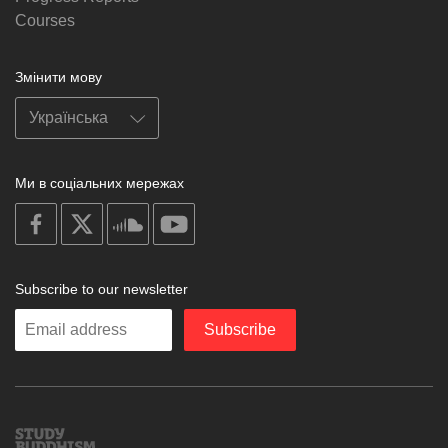
Courses
Змінити мову
Ми в соціальних мережах
on
on
on
on
facebook
X
soundcloud
youtube
Subscribe to our newsletter
Enter
Subscribe
your
email
Study