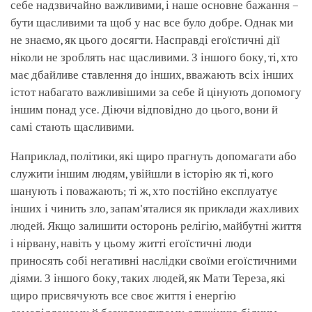
себе надзвичайно важливими, і наше основне бажання –
бути щасливими та щоб у нас все було добре. Однак ми
не знаємо, як цього досягти. Насправді егоїстичні дії
ніколи не зроблять нас щасливими. З іншого боку, ті, хто
має дбайливе ставлення до інших, вважають всіх інших
істот набагато важливішими за себе й цінують допомогу
іншим понад усе. Діючи відповідно до цього, вони й
самі стають щасливими.
Наприклад, політики, які щиро прагнуть допомагати або
служити іншим людям, увійшли в історію як ті, кого
шанують і поважають; ті ж, хто постійно експлуатує
інших і чинить зло, запам'яталися як приклади жахливих
людей. Якщо залишити осторонь релігію, майбутні життя
і нірвану, навіть у цьому житті егоїстичні люди
приносять собі негативні наслідки своїми егоїстичними
діями. З іншого боку, таких людей, як Мати Тереза, які
щиро присвячують все своє життя і енергію