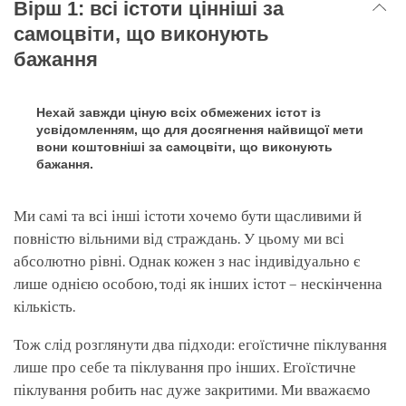
Вірш 1: всі істоти цінніші за
самоцвіти, що виконують
бажання
Нехай завжди ціную всіх обмежених істот із
усвідомленням, що для досягнення найвищої мети
вони коштовніші за самоцвіти, що виконують
бажання.
Ми самі та всі інші істоти хочемо бути щасливими й
повністю вільними від страждань. У цьому ми всі
абсолютно рівні. Однак кожен з нас індивідуально є
лише однією особою, тоді як інших істот – нескінченна
кількість.
Тож слід розглянути два підходи: егоїстичне піклування
лише про себе та піклування про інших. Егоїстичне
піклування робить нас дуже закритими. Ми вважаємо