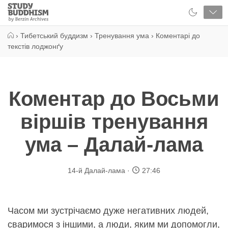
Close
Study
Buddhism
Home
›
Тибетський буддизм
›
Тренування ума
›
Коментарі до
текстів лоджонґу
Коментар до Восьми
віршів тренування
ума – Далай-лама
14-й Далай-лама
27:46
Часом ми зустрічаємо дуже негативних людей,
сваримося з іншими, а люди, яким ми допомогли,