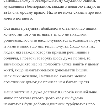
самовідданому й безкорисливому служінню бідним,
нужденним і безпорадним, завжди з повагою згадують
за їх благородну працю. Ніхто не може сказати про них
нічого поганого.
Ось яким є результат дбайливого ставлення до інших:
хочемо ми того чи ні, навіть ті, хто не є нашими
родичами, люблять нас, почуваються щасливіше поруч
із нами й мають до нас теплі почуття. Якщо ми з тих
людей, які завжди говорять приємні речі іншим в
обличчя, а позаочі говорять щось дуже погане, то,
звичайно, ніхто нас не полюбить. Отже, навіть у цьому
житті, якщо намагатимемося допомагати іншим,
наскільки можливо, і матимемо якомога менше
егоїстичних думок, це принесе нам багато щастя.
Наше життя не є дуже довгим: 100 років якнайбільше.
Якщо протягом усього цього часу ми будемо
намагатися бути добрими, щирими, турбуватися про