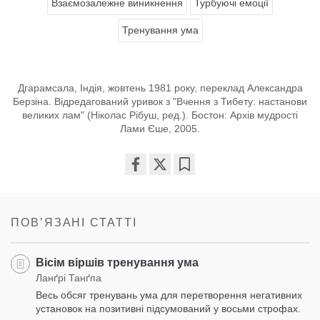
Взаємозалежне виникнення
Турбуючі емоції
Тренування ума
Дгарамсала, Індія, жовтень 1981 року, переклад Александра
Берзіна. Відредагований уривок з "Вчення з Тибету: настанови
великих лам" (Ніколас Рібуш, ред.). Бостон: Архів мудрості
Лами Єше, 2005.
Share
Bookmark
on
facebook
ПОВʼЯЗАНІ СТАТТІ
Вісім віршів тренування ума
Ланґрі Танґпа
Весь обсяг тренувань ума для перетворення негативних
установок на позитивні підсумований у восьми строфах.