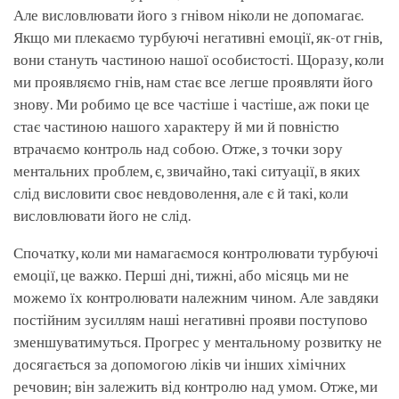
Але висловлювати його з гнівом ніколи не допомагає.
Якщо ми плекаємо турбуючі негативні емоції, як-от гнів,
вони стануть частиною нашої особистості. Щоразу, коли
ми проявляємо гнів, нам стає все легше проявляти його
знову. Ми робимо це все частіше і частіше, аж поки це
стає частиною нашого характеру й ми й повністю
втрачаємо контроль над собою. Отже, з точки зору
ментальних проблем, є, звичайно, такі ситуації, в яких
слід висловити своє невдоволення, але є й такі, коли
висловлювати його не слід.
Спочатку, коли ми намагаємося контролювати турбуючі
емоції, це важко. Перші дні, тижні, або місяць ми не
можемо їх контролювати належним чином. Але завдяки
постійним зусиллям наші негативні прояви поступово
зменшуватимуться. Прогрес у ментальному розвитку не
досягається за допомогою ліків чи інших хімічних
речовин; він залежить від контролю над умом. Отже, ми