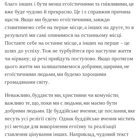
благо інших і бути менш егоїстичними та гнівливими, це
вже буде чудово й прекрасно. Це і є справжня причина
щастя. Якщо ми будемо егоїстичними, завжди
ставитимемо себе на перше місце, а інших на друге, то в
результаті ми самі опинимося на останньому місці.
Поставте себе на останнє місце, а інших на перше – це
шлях до успіху. Тож не турбуйтеся про наступне життя
чи нірвану; ці речі прийдуть поступово. Якщо протягом
цього життя ми залишатимемося добрими, щирими, не
егоїстичними людьми, ми будемо хорошими
громадянами світу.
Неважливо, буддисти ми, християни чи комуністи;
важливо те, що, поки ми є людьми, ми маємо бути
добрими людьми. Це буддійське вчення; це послання, яке
несуть усі релігії світу. Однак буддійське вчення містить
усі методи для викорінення егоїзму та реалізації
ставлення цінування інших. Наприклад, чудовий текст