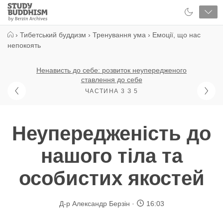
Close
Study
Buddhism
Home
›
Тибетський буддизм
›
Тренування ума
›
Емоції, що нас
непокоять
Ненависть до себе: розвиток неупередженого
ставлення до себе
ЧАСТИНА 3 З 5
Неупередженість до
нашого тіла та
особистих якостей
Д-р Александр Берзін
16:03