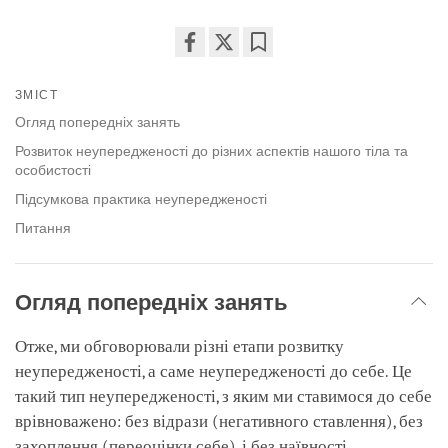
Share
Bookmark
on
ЗМІСТ
facebook
Огляд попередніх занять
Розвиток неупередженості до різних аспектів нашого тіла та
особистості
Підсумкова практика неупередженості
Питання
Огляд попередніх занять
Отже, ми обговорювали різні етапи розвитку
неупередженості, а саме неупередженості до себе. Це
такий тип неупередженості, з яким ми ставимося до себе
врівноважено: без відрази (негативного ставлення), без
захоплення (переоцінки себе), і без наївності