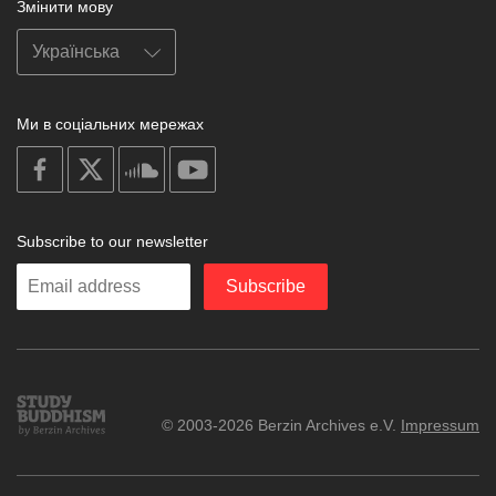
Змінити мову
Ми в соціальних мережах
on
on
on
on
facebook
X
soundcloud
youtube
Subscribe to our newsletter
Enter
Subscribe
your
email
Study
© 2003-2026 Berzin Archives e.V.
Impressum
Buddhism
Home