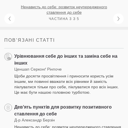
Ненависть до себе: розвиток неупередженого
ставлення до себе
ЧАСТИНА 3 З 5
ПОВʼЯЗАНІ СТАТТІ
Урівнювання себе до інших та заміна себе на
інших
Ценшап Серконґ Рінпоче
Щоби досягти просвітлення і приносити користь усім
іншим, ми повинні вважати всіх рівними й замість
піклуватися тільки про себе, піклуватися про всіх інших.
Це має бути нашою головною турботою.
Девʼять пунктів для розвитку позитивного
ставлення до себе
Д-р Александр Берзін
Ненависть до себе: розвиток неупередженого ставлення