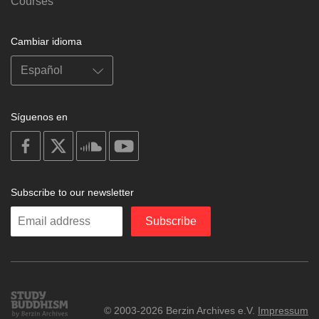
Courses
Cambiar idioma
Síguenos en
on
on
on
on
facebook
X
soundcloud
youtube
Subscribe to our newsletter
Enter
Subscribe
your
email
Study
© 2003-2026 Berzin Archives e.V.
Impressum
Buddhism