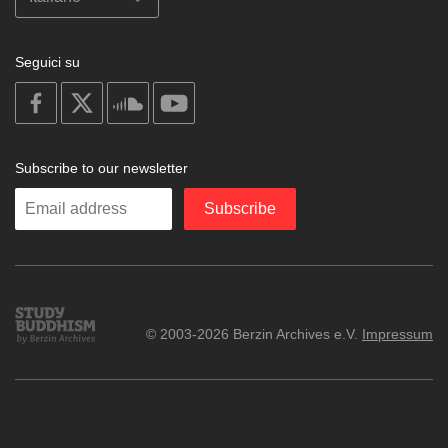
Seguici su
on
on
on
on
facebook
X
soundcloud
youtube
Subscribe to our newsletter
Enter
Subscribe
your
email
Study
© 2003-2026 Berzin Archives e.V.
Impressum
Buddhism
Home