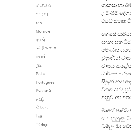
ශාකපා හා ඛම
ಕನ್ನಡ
ලම්-රිම් ද
한국어
එයට එකඟ විය
ລາວ
Монгол
ගේෂේ ධාර්ජ
मराठी
සඳහා සහ බිම
မြန်မာဘာသာ
පමණක් සමන්
नेपाली
මුහුණින් වා
پنجابی
වාසය කළේය. 
ධාර්ජේ තරුණ
Polski
සිසුන් නව ද
Português
වශයෙන්ද ප්‍
Русский
අනුව අප අතර
தமிழ்
తెలుగు
මාගේ පාඩම් 
ไทย
ගත නුහුණු 
Türkçe
ඛම්ලුං මා ව