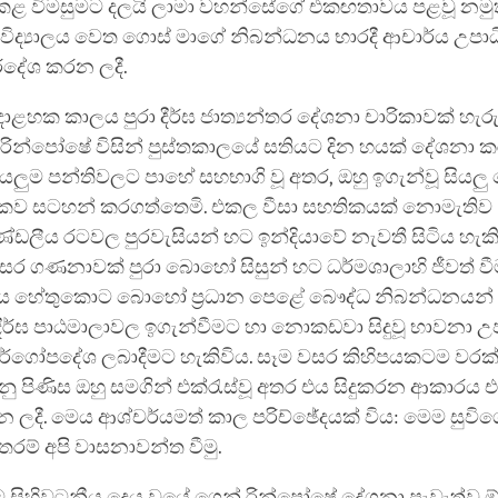
 කළ විමසුමට දලයි ලාමා වහන්සේගේ එකඟතාවය පළවූ නමුත
්වවිද්‍යාලය වෙත ගොස් මාගේ නිබන්ධනය භාරදී ආචාර්ය උපා
්දේශ කරන ලදී.
හක කාලය පුරා දීර්ඝ ජාත්‍යන්තර දේශනා චාරිකාවක් හැර
රින්පෝෂේ විසින් පුස්තකාලයේ සතියට දින හයක් දේශනා ක
යලුම පන්තිවලට පාහේ සහභාගි වූ අතර, ඔහු ඉගැන්වූ සියලු 
මකව සටහන් කරගත්තෙමි. එකල වීසා සහතිකයක් නොමැතිව
ණ්ඩලීය රටවල පුරවැසියන් හට ඉන්දියාවේ නැවතී සිටිය හැකිව
 ගණනාවක් පුරා බොහෝ සිසුන් හට ධර්මශාලාහි ජීවත් වීම
ය හේතුකොට බොහෝ ප්‍රධාන පෙළේ බෞද්ධ නිබන්ධනයන් 
ීර්ඝ පාඨමාලාවල ඉගැන්වීමට හා නොකඩවා සිදුවූ භාවනා උ
ර්ගෝපදේශ ලබාදීමට හැකිවිය. සෑම වසර කිහිපයකටම වරක්, 
රනු පිණිස ඔහු සමගින් එක්රැස්වූ අතර එය සිදුකරන ආකාරය එහි
ලදී. මෙය ආශ්චර්යමත් කාල පරිච්ඡේදයක් විය: මෙම සුවිශ
රම් අපි වාසනාවන්ත වීමු.
 සිහිවටනීය දෙය වූයේ ගෙන් රින්පෝෂේ දේශනා පැවැත්වූ 