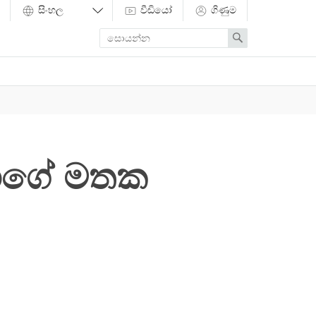
වීඩියෝ
ගිණුම
Enter
Search
search
term
මාගේ මතක