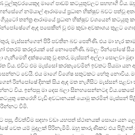
ණ ටුල්කුවරයෙකුද මාගේ පාඩම් කටයුතුවලට සහභාගි විය. ඔ
හන්සේගේ නම්යාල් ආරාමයේ ප්‍රධාන භික්ෂුව බවට පත්වූ අත
යුටෝ තන්ත්‍ර ආරාමයේ ප්‍රධාන භික්ෂුව වශයෙන් කටයුතු කරය
රින්පෝෂේගේ ඇඳ පසෙකින් වූ එම කුඩා අවකාශය තුළට ගොනු
රතුරු මැස්සන්ගෙන් පිරී පවතින බව පෙනිණි. එය මා හැර කාම
 එතරම් කරදරයක් සේ නොපෙනිණි. ඛම්ලුං රින්පෝෂේ සිය 
ලා ගැනීමෙහි දක්ෂයෙකු වූ අතර, මැස්සන් අල්ලා සොලවා මුදා
 නිරත විය. එවිට එම මැස්සෝ කරකැවෙමින් ඉවතට පියඹා යන 
සෙන්නට වෙයි. එය මාගේ විශේෂ සතුටකට හේතු නොවීය. මා 
ු ගෙන් රින්පෝෂේ දිනක් සිය ඇඳ මත නැගීසිට මැස්සන් පළවා 
සන්නට විය. ඉන්පසු මා දෙස බලා සිනහසෙන්නටද විය.කෙසේ 
කටයුතු කෙරෙහි වැඩි අවධානයක් යොමු කරමින් මැස්සන් ප
න්නට වීමි.
 පසු, ජීවත්වීම සඳහා වඩා යහපත් ස්ථානයක් සොයා යන ල
ේ වෙත යම් මුදලක් පිරිනැමීමි. ඔහු කාරුණිකව එය පිළිගත් න