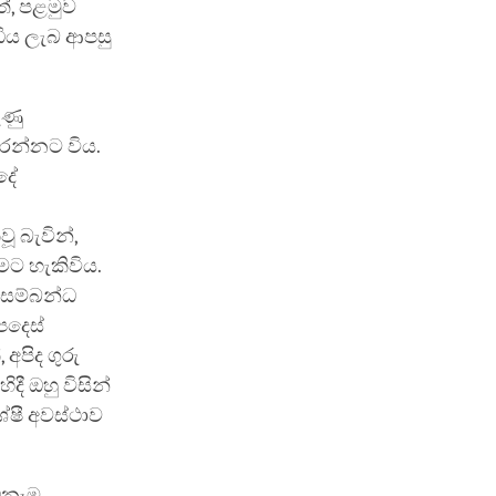
්, පළමුව
ධිය ලැබ ආපසු
ුණු
රන්නට විය.
දේ
ූ බැවින්,
ට හැකිවිය.
සම්බන්ධ
පදෙස්
අපිද ගුරු
දී ඔහු විසින්
ේෂී අවස්ථාව
ඕනෑම