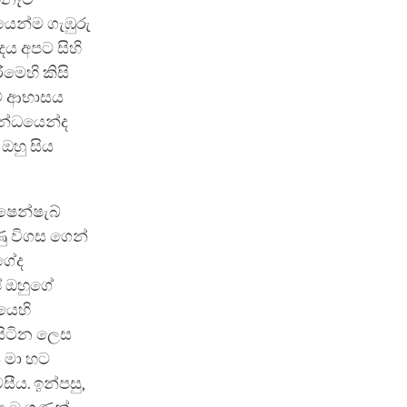
යෙන්ම ගැඹුරු
ෙය අපට සිහි
මෙහි කිසි
මේ ආභාසය
බන්ධයෙන්ද
 ඔහු සිය
ෂෙන්ෂැබ්
ණු විගස ගෙන්
ගේද
ේ ඔහුගේ
යෙහි
සිටින ලෙස
ය මා හට
ීය. ඉන්පසු,