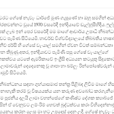
Share
on
facebook
වරට ගේෂේ නැවෑං ධාර්ජේ මුණ ගැසුණේ හා ඔහු සමගින් අධ්
තවන්නට වූයේ 1970 වසරේදී ඉන්දියාවේ ඩැල්හූසීහිදීය. ෆුල්බ්‍
ක් ලැබ ඉන් පෙර වසරේදී මම මාගේ ආචාර්ය උපාධි නිබන්
වට පැමිණ සිටියෙමි. හාවර්ඩ් විශ්වවිද්‍යාලයේ තිබ්බතීය භා
ිව් ජර්සි හි ගේසේ වැංයාල් සමගින් ඒවන විටත් සම්බන්ධතා
තිබුණු අතර, ඉන්දියාවට පැමිණි පසු ගේෂේ වැංයාල්ගේ
ත්වය යටතේ ඇමරිකාවේ ඉංග්‍රීසි අධ්‍යයන කටයුතු සිදුකො
ි ලාමාවරුන් දෙදෙනෙකු වූ ශාපා හා ඛම්ලුං රින්පෝෂේවරුන
වී සිටියෙමි.
නිබන්ධනය සඳහා ගුහ්යාසමාජ තන්ත්‍ර පිළිබඳ ලිවීම මාගේ හි
නොහැකි තරම් වූ විෂයයක්ය යන කරුණ අවබෝධ කරගැනීම
ම පූජනීය දලයි ලාමා වහන්සේගේ කණිෂ්ට දේශක ක්‍යාබ්ජේ ට්‍
ින් ඒ වෙනුවට ලම්-රිම් හෙවත් බුද්ධත්වය කරා විහිදෙන්නාවූ
්‍යයනය කරන ලෙස මා හට උපදෙස් දෙන ලදී. ගේෂේ නැවෑං ධ