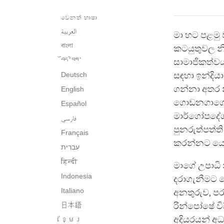
වෙනත් භාෂා
العربية
මා හට පළමු 
বাংলা
කටයුතුවල නිර
བོད་ཡིག་
සාමාජිකත්වය
Deutsch
සඳහා ඉන්දියා
ගන්නා අතර න
English
ගොඩනගාගෙන 
Español
මාර්ගෝපදේශක
فارسی
පුනරුත්පත්ත
Français
කරන්නට යොමු
हिन्दी
මාගේ උපාධි 
Indonesia
දරාගැනීමට 
Italiano
අනතුරුව, පර
日本語
රින්පෝෂේ විස
අදියරයන් අධ
ខ្មែរ