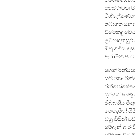
අවස්ථාවක ඔහ
විශ්ලේෂණයන්
තබාගත නොහැ
විටෙකුදු ව
ලබාදෙනසුළු 
ඔහු අතිශය සු
ආරාමික සා
ගෙන් රින්පෝ
සර්කොං රින්ප
රින්පෝෂේගේ
ගුරුවරයෙකු 
තිබ්බතීය මි
යෙදෙමින් සි
ඔහු විසින් 
මේදැන් ආරංච