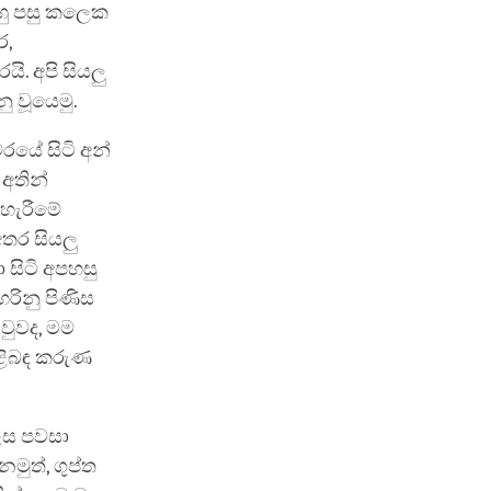
හු පසු කලෙක
ර,
ි. අපි සියලු
 වූයෙමු.
රයේ සිටි අන්
අතින්
 හැරීමේ
අතර සියලු
සිටි අපහසු
හරිනු පිණිස
වුවද, මම
ිළිබඳ කරුණ
ෙස පවසා
මුත්, ගුප්ත