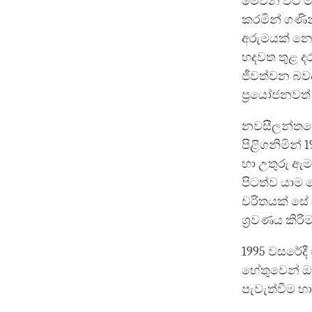
මේවන විට ම
කරමින් ගණි
අරුමයක් නොව
හදවත තුළ දරා
ජීවත්වන බව
ප්‍රයෝජනවත්
නවසීලන්තයේ 
පිළිගනිමින්
හා උතුරු ඇම
පිටත්ව යාම 
චරිතයක් සේ 
ශ්‍රවණය කිරී
1995 වසරේදී
හේතුවෙන් ඔහ
පැවැත්වීම හ