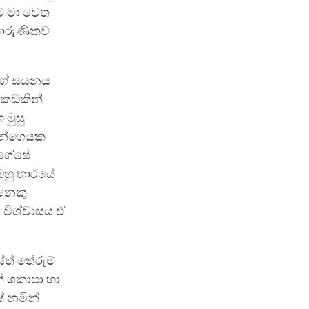
ුට මා වෙත
කාරුණිකව
ාගේ සයනය
ඉඩකඩකින්
මුසු
තැන්ගෙයක
 ගේෂේ
 ඔහු භාරයේ
්නෙකු
න විශ්වාසය ඒ
ේත් තේරුම්
් ශකාපා හා
ේ නමින්