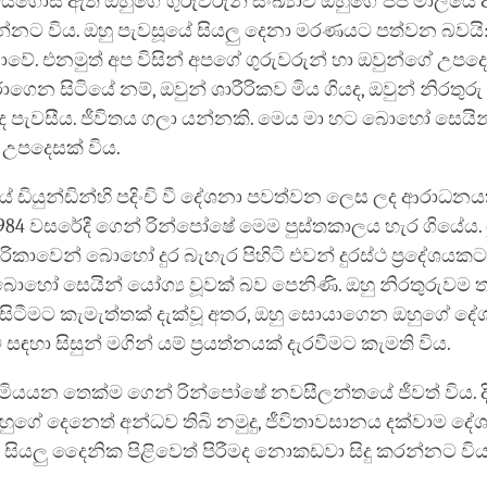
ියගොස් ඇති ඔහුගේ ගුරුවරුන් සංඛ්‍යාව ඔහුගේ ජප මාලය
න්නට විය. ඔහු පැවසූයේ සියලු දෙනා මරණයට පත්වන බවයි
ේ. එනමුත් අප විසින් අපගේ ගුරුවරුන් හා ඔවුන්ගේ උපද
ගෙන සිටියේ නම්, ඔවුන් ශාරීරිකව මිය ගියද, ඔවුන් නිරතුරු
ද පැවසීය. ජීවිතය ගලා යන්නකි. මෙය මා හට බොහෝ සෙයින
 උපදෙසක් විය.
ඩියුන්ඩින්හි පදිංචි වී දේශනා පවත්වන ලෙස ලද ආරාධනය
 1984 වසරේදී ගෙන් රින්පෝෂේ මෙම පුස්තකාලය හැර ගියේය
රිකාවෙන් බොහෝ දුර බැහැර පිහිටි එවන් දුරස්ථ ප්‍රදේශයක
බොහෝ සෙයින් යෝග්‍ය වූවක් බව පෙනිණි. ඔහු නිරතුරුවම ත
සිටීමට කැමැත්තක් දැක්වූ අතර, ඔහු සොයාගෙන ඔහුගේ ද
ම සඳහා සිසුන් මගින් යම් ප්‍රයත්නයක් දැරවීමට කැමති විය.
 මියයන තෙක්ම ගෙන් රින්පෝෂේ නවසීලන්තයේ ජීවත් විය. ද
ුගේ දෙනෙත් අන්ධව තිබි නමුදු, ජීවිතාවසානය දක්වාම දේ
ා සියලු දෛනික පිළිවෙත් පිරීමද නොකඩවා සිදු කරන්නට විය