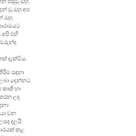
න් පසුවූ ඔහු
් වූ ඔහු අප
් ඔහු
ර ආරාමයට
 අපි එහි
වරුන්ද
් දැක්වීය.
කිරීම සඳහා
ත ලබා දෙන්නට
ය කෘති හා
 කරන ලද
දෙනා
කයා වන
ෙසද දලයි
පකාරයක් කළ