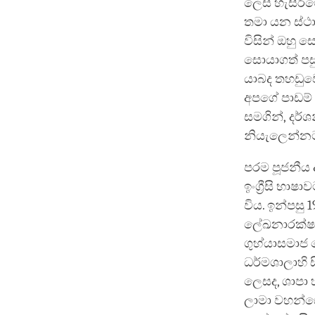
ලෙස හැසිරීම
තමා යන ස්ථා
විසින් ඔහු 
සොයාගත් පසු
යාබද තහඩුවෙන
අපගේ පාඩම් 
සමගින්, දර්
නියැලෙන්නට 
පරම පූජනීය 
ඉංග්‍රීසි භ
විය. ඉන්පසු 
ලේඛනාරක්ෂක
ගුහ්යාසමාජ 
ධර්මශාලාහි 
ලෙසද, ශාපා 
ලාමා වහන්සේ