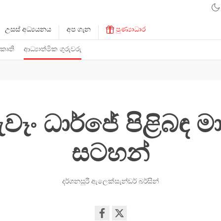
උසස් අධ්‍යයනය
අප ගැන
පුණ්‍යාධාර
 කෘති
ආධ්‍යාත්මික ගුරුවරු
වෑං ධාර්ජේ පිළිබඳ 
සටහන්
දර්ශනසූරී ඇලෙක්සැන්ඩර් බර්සින්