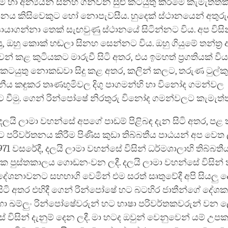
ේ හා අන්‍යයන් සිනහ ගන්වන සුළු කටයුතු කිරීමේ කැමැත්තකි
නය කිසිවෙකුට හෝ නොපැවසීය. හුදෙක් ස්ථානයෙන් අතුරුදන
සොයාගන්නා තෙක් සැඟවුණු ස්ථානයේ සිටින්නට විය. අප විසින
, ඔහු කොක් හඬලා සිනහ සෙන්නට විය. ඔහු ගියුමේ තන්ත්‍
් කළ කුටියකට මාරුවී සිටි අතර, එය ඉමහත් ප්‍රගතියක් විය.
කටයුතු නොකඩවා සිදු කළ අතර, කලින් කලට, තරුණ ටුල්කු
ශනීය කඳුකර තෘණභූමිවල දිගු පාගමන්හි හා විනෝද ගමන්වල
වීමු. ගෙන් රින්පෝෂේ නිරතුරු විනෝද ගමන්වලට කැමැත්තක
දලයි ලාමා වහන්සේ අපගේ පාඩම් පිළිබඳ දැන සිටි අතර, පළ 
ාෂාවට පරිවර්තනය කිරීම පිණිස කුඩා තිබ්බතීය පාඨයන් අප වෙ
1971 වසරේදී, දලයි ලාමා වහන්සේ විසින් ධර්මශාලාහි තිබ්බතී
 පුස්තකාලය ගොඩනංවන ලදී. දලයි ලාමා වහන්සේ විසින්
දේශනාවනට සහභාගි වෙමින් එම සරත් සෘතුවේදී අපි සියලු 
සිටි අතර එහිදී ගෙන් රින්පෝෂේ හට බටහිර ජාතීන්ගේ දේශ
හා ඛම්ලුං රින්පෝෂේවරුන් හට භාෂා පරිවර්තකවරුන් වන ල
 විසින් දැනුම් දෙන ලදී. මා හටද ඔවුන් වෙනුවෙන් යම් උ