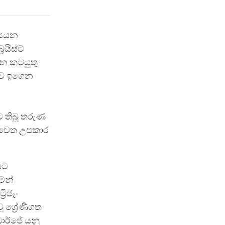
‍යයන
රයිස්ට්
ධන කටයුතු
ෂාව ඉගෙන
ට තිබූ තරුණ
් වෙත උපකාර
සට
ෙන්
රිජෑං
 ශ්‍රේණිගත
ාර්ජේ යනු