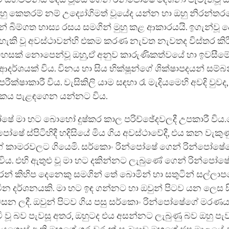
ු කෙතරම් නම් උද්‍යෝගිමත් වූයේද යන්න හා ඔහු නිරන්තර
 බිම්ගත හාස්‍ය රසය සමගින් මුහු කළ ආකාරයයි. ඉගැන්වූ ද
කි වූ අවස්ථාවන්හි එකම කරණ නැවත නැවතද විස්තර කිරී
ෙහෙසක් නොපෙන්වූ ඔහු,ඒ අනුව කාරුණිකත්වයේ හා ඉවසී
ආදර්ශයක් විය. විනය හා සිය භික්ෂූන්ගේ ශික්ෂාපදයන් සම්
පරීක්ෂාකාරී විය. වැසිකිලි යාම සඳහා රෑ මැදියමෙහි අවදි වුවද,
ටකය පැළඳගෙන යන්නට විය.
ෂේ මා හට බොහෝ දුෂ්කර කාල පරිච්ඡේදවලදී උපකාරී විය.
ෝෂේ ස්පිටිහිදී හදිසි‍යේ මිය ගිය අවස්ථාවේදී, එය කන වැකු
 කාමරවලට ගියෙමි. සර්කොං රින්පෝෂේ ගෙන් රින්පෝෂේ
විය. එහි ඇතුළු වූ මා හට දකින්නට ලැබුණේ ගෙන් රින්පෝෂ
තුරන් කිහිප දෙනෙකු සමගින් තේ බොමින් හා සතුටින් සල්ලාප
ටින දර්ශනයකි. මා හට ඉඳ ගන්නට හා ඔවුන් පිටව යන ලෙස 
පවසන ලදී. ඔවුන් පිටව ගිය පසු සර්කොං රින්පෝෂේගේ මරණ
ි වූ බව පැවසූ අතර, ඔහුටද එය අසන්නට ලැබුණු බව ඔහු පැවස