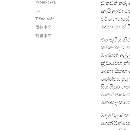
Українська
වූ තවත් තරු
اُردو
දලයි ලාමා ව
වර්තමානයේ ගි
Tiếng Việt
දෙනා ගෙන් 
简体中文
繁體中文
එම කුටිය නි
කවරෙකුට හෝ
මැස්සන් අල්
ක්‍රීඩාවෙහි
දෙනා සිනහ 
තත්ත්වය දුට
සිය සිවුර ග
මාගේ පාඩම් 
නොසලකා හරි
මඳ වේලාවකට
ගෙන් රින්පෝෂ