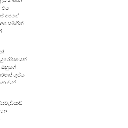
ේ ඇට ගණන්
: එය
ෙස් අපගේ
 අප සමගින්
්
ක්
. යුරෝපයෙන්
ට ඔහුගේ
රමක් ගුප්ත
ේශනාවන්
ියවැඩියාව
ශනා
.