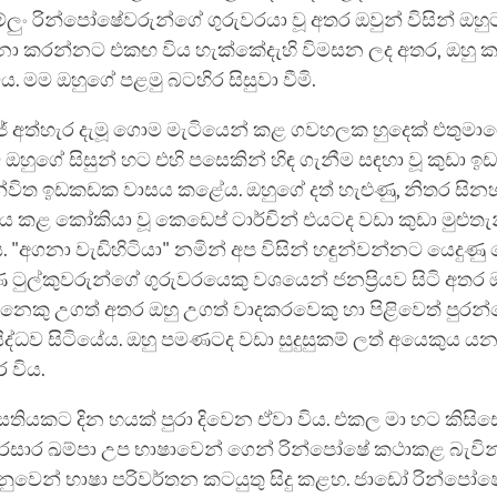
්ලුං රින්පෝෂේවරුන්ගේ ගුරුවරයා වූ අතර ඔවුන් විසින් ඔහ
ේශනා කරන්නට එකඟ විය හැක්කේදැහි විමසන ලද අතර, ඔහු 
. මම ඔහුගේ පළමු බටහිර සිසුවා වීමි.
ේ අත්හැර දැමූ ගොම මැටියෙන් කළ ගවහලක හුදෙක් එතුම
 ඔහුගේ සිසුන් හට එහි පසෙකින් හිඳ ගැනීම සඳහා වූ කුඩා 
විත ඉඩකඩක වාසය කළේය. ඔහුගේ දත් හැළුණු, නිතර සිනහ 
සය කළ කෝකියා වූ කෙඩෙප් ටාර්චින් එයටද වඩා කුඩා මුළු
"අගනා වැඩිහිටියා" නමින් අප විසින් හඳුන්වන්නට යෙදුණු
 ටුල්කුවරුන්ගේ ගුරුවරයෙකු වශයෙන් ජනප්‍රියව සිටි අතර
ෙනෙකු උගත් අතර ඔහු උගත් වාදකරවෙකු හා පිළිවෙත් පුරන
රසිද්ධව සිටියේය. ඔහු පමණටද වඩා සුදුසුකම් ලත් අයෙකුය ය
 විය.
සතියකට දින හයක් පුරා දිවෙන ඒවා විය. එකල මා හට කිසිස
බරසාර ඛම්පා උප භාෂාවෙන් ගෙන් රින්පෝෂේ කථාකළ බැවින
ෙනුවෙන් භාෂා පරිවර්තන කටයුතු සිදු කළහ. ජාඩෝ රින්පෝෂ