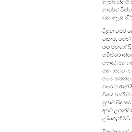
හැක්කේදැයි
හාවර්ඩ් විශ
‍එන ලෙස නිර
ඊළඟ වසර දොළ
කොට, ගෙන් 
මම ඔහුගේ සි
සවිස්තරාත්
පොදුරාජ්‍ය ම
නොකඩවා වසර
මෙම තත්ත්ව
වසර ගණන් ද
විෂයයෙහි මා
පූජාව සිදු ක
අපට උගන්වන 
ලබාගැනීමට ත
විශේෂයෙන්ම