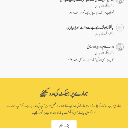
ڈاکٹر الیگزینڈر برزن
تسنژاب سرکونگ رنپوچے کی ایک تصویر - حصہ ۶ / ۸
یانگڈزن لنگ رنپوچے سے وابسطہ میری یادیں
ڈاکٹر الیگزینڈر برزن
درست کلام، رویّہ اور رزق
ڈاکٹر الیگزینڈر برزن
بھرپور بودھی زندگی: آٹھ منزلہ راہ عمل - حصہ ۲ / ۴
ہمارے پراجیکٹ کی مدد کیجئیے
ہماری ویب سائٹ کو چلانے اور بڑھانے کی صلاحیت کا دارومدار مکمل طور پر آپ کی امداد پر ہے۔ اگر آپ ہمارے
مواد کو مفید پاتے ہیں تو یکمشت یا ماہانہ چندہ دینے پر غور کیجئیے۔
چندہ دیجئیے