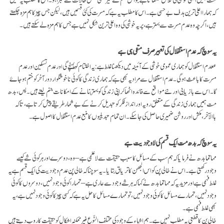
کہ ہمارا اعلیٰ ترین ہدف بے حسی ہے۔ اس کا مطلب یہ ہے کہ مسرت کی کئی قسمیں ہیں، لیکن جس چیز کا ہم مزہ چکھتے
ہیں، اگرچہ وہ عدم مسرت سے بہتر ہے، پر یہ خوشی کی وہ اعلیٰ ترین شکل نہیں ہے جس کا ہم مزہ لے سکتے ہیں۔
یہ سوچ کہ عدم استقلال کی تعبیر صرف منفی ہی ہے
ععدم استقلال کو ہماری عمومی خوشی کے آئینہ میں دیکھنا غلط ہے: یہ اختتام کو پہنچے گی اور عدم تسکین اور عدم
مسرت کا باعث ہو گی۔ عدم استقلال سے مراد یہ بھی ہے کہ ہماری زندگی کا کوئی ناخوشگوار دور آخر کو ختم ہو جاۓ
گا۔ اس سے بازیابی اور نئے مواقع سے فائدہ اٹھا کر اپنی زندگی کو بہتر بنانے کے امکانات جنم لیتے ہیں۔ پس، بدھ
مت ہمیں ہماری زندگی کے متعلق رویہ اور انداز فکر کو تبدیل کرنے کے بے شمار طریقے پیش کرتا ہے، تا کہ
باالآخر، مکش اور روشن ضمیری حاصل کی جا سکے۔ ان تمام تبدیلیوں کا منبع عدم استقلال کا اصول ہے۔
یہ سوچ کہ بدھ مت ایک قسم کی لا وجودیت ہے
مہاتما بدھ نے فرمایا کہ ہم سب کے مسائل کا سبب حقیقت سے لا علمی ہے – وہ، دوسرے اور ہر کوئی شے کیسے
وجود رکھتی ہے۔ اس نے خالی پن کو اس الجھن کا تریاق بتایا۔ یہ سوچنا کہ خالی پن عدم وجودیت کی ایک قسم ہے یہ
غلط فہمی ہے اور مزید یہ کہ مہاتما بدھ نے کہا کہ ہر شے وجود سے عاری ہے – تمہارا کوئی وجود نہیں، دوسروں کا کوئی
وجود نہیں، تمہارے مسائل کا کوئی وجود نہیں، تو تمہارے مسائل کا حل یہ ہے کہ کسی چیز کا کوئی وجود نہیں ہے، یہ
بھی غلط فہمی ہے۔
خالی پن کا قطعی یہ مطلب نہیں ہے۔ ہم اشیاء کے وجود کی مختلف النّوع غیر ممکنہ اشکال کو حقیقت کا روپ دیتے ہیں