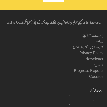
بدھ مت کا مطالعہ کیجئیے’ ذخیرہ برزن کا ایک پراجیکٹ ہے جس کے بانی ڈاکٹر الیگزینڈر برزن ہیں۔
اپنی راۓ سے مطلع کیجئیے
FAQ
نقشہ قطعۂ زمین یا نقشہ جاۓ وقوع
Privacy Policy
Newsletter
تازہ ترین مواد
Progress Reports
Courses
زبان تبدیل کیجئیے