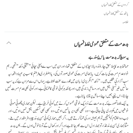
گرووں کے متعلق غلط فہمیاں
پاٹھ کے متعلق غلط فہمیاں
خلاصہ
بدھ مت کے متعلق عمومی غلط فہمیاں
یہ سوچ کہ بدھ مت یاس پسند ہے
مہاتما بدھ کا پہلا سبق چار بلند و بالا سچائیوں کے متعلق تھا، اور ان میں سب سے پہلی سچائی "حقیقی دکھ" تھی۔ ہم
خواہ عدم مسرت کی بات کریں، یا ہمای مسرت کی عمومی صورتوں کی، یا اضطراری پنر جنم کا سب پر محیط واقعہ، یہ
سب آزار کی شکلیں ہیں۔ "دکھ" انگریزی زبان میں قدرے سخت لفظ ہے۔ یہاں اس سے مراد یہ ہے کہ یہ سب
حالتیں غیر تسلی بخش ہیں اور مسائلِ زندگی ہیں، اور چونکہ ہر کوئی خوشی کا تمنائی ہے، اور کوئی بھی عدم مسرت نہیں
چاہتا، اس لئیے ہمیں اپنے مسائل پر قابو پانا ہے۔
یہ ایک غلط تصور ہے کہ بدھ مت کے نزدیک خوشی محسوس کرنے میں کوئی خرابی ہے۔ لیکن ہماری چھوٹی موٹی
خوشیوں میں کمزوری پائی جاتی ہے – وہ کبھی بھی دیرپا نہیں ہوتیں، وہ کبھی بھی تسکین بخش نہیں ہوتیں، اور
جب وہ اختتام کو پہنچیں تو ہم ہمیشہ اور کی تمنا کرتے ہیں۔ اگر ہمیں ہماری کوئی من پسند چیز وافر مقدار میں ملے،
مثلاً ہماری من پسند غذا، تو ہمارا دل اس سے بھر جاتا ہے اور اگر اور کھائں گے تو ناخوش ہوں گے۔ پس بدھ
مت ہمیں ایسی خوشی کی تلاش سکھاتا ہے جو اس قسم کے غیر تسلی بخش حالات سے مبرّا ہو۔ اس کا مطلب یہ نہیں