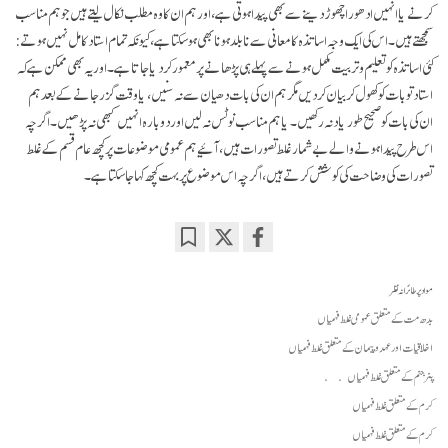
کرنے یا انہیں ادھورا چھوڑ دینے سے بھی پیدا ہوتی ہے، اور ہم ان کا وہ مطلب نکال لیتے ہیں جو ہم مناسب
سمجھتے ہیں۔ اس کی ایک وجہ اساتذہ کا معانی سے نا بلد ہونا بھی ہو سکتا ہے، کیونکہ تمام استاد کامل نہیں ہوتے:
کئی اساتذہ کو تعلیم و تربیت مکمل ہونے سے پہلے ہی پڑھانے پر معمور کر دیا جاتا ہے۔ اوریہ بھی ممکن ہے کہ
استاد تو بات کو کھول کر بیان کر دیں مگر ہم ان کی بات دھیان سے نہ سنیں، یا وقت گزر جانے کے بعد ہم
ان کی بات کو صحیح طور یاد نہ رکھیں۔ یا ہم مناسب نوٹس نہ لیں اور دوبارہ انہیں کبھی نہ پڑھیں۔ اگرچہ
اس طرح پیدا ہونے والے بے شمار غلط تصورات ہیں، آئیے ہم عمومی موضوعات پر کچھ عام قسم کے غلط
تصورات کی وضاحت کی کوشش کرتے ہیں، اگرچہ اس موضوع پر بہت کچھ کہا جا سکتا ہے۔
Bookmark
Share
on
مواد پر طائرانہ نظر
facebook
بدھ مت کے متعلق عمومی غلط فہمیاں
اخلاقیات اور عہد و پیمان کے متعلق غلط فہمیاں
پنر جنم کے متعلق غلط فہمیاں
کرم کے متعلق غلط فہمیاں
کرم کے متعلق غلط فہمیاں