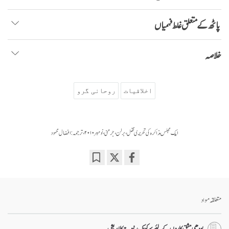
پاٹھ کے متعلق غلط فہمیاں
خلاصہ
اخلاقیات
روحانی گرو
ایک مجلس مذاکرہ کی تحریری نقل، برلن، جرمنی، نومبر ۲۰۱۰، ترجمہ: افضال محمود
Bookmark
Share
on
facebook
متعلقہ مواد
بودھی مشق کاروں کے لئیے سرکونگ رنپوچے کا اپدیش