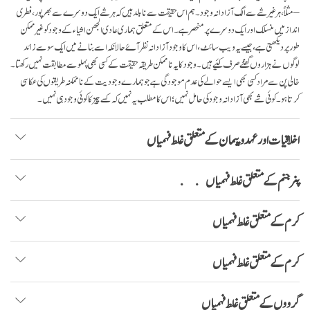
– مثلاً، ہر غیر شے سے الگ آزادانہ وجود۔ ہم اس حقیقت سے نابلد ہیں کہ ہر شے ایک دوسرے سے بھر پور، فطری
انداز میں منسلک اور ایک دوسرے پر منحصر ہے۔ اس کے متعلق ہماری عادی الجھن اشیاء کے وجود کو غیر ممکن
طور پر دیکھتی ہے، جیسے یہ ویب سائٹ، اس کا وجود آزادانہ نظر آۓ حالانکہ اسے بنانے میں ایک سو سے زائد
لوگوں نے ہزاروں گھنٹے صرف کئیے ہیں۔ وجود کا یہ ناممکن طریقہ حقیقت کے کسی بھی پہلو سے مطابقت نہیں رکھتا۔
خالی پن سے مراد کسی بھی ایسے حوالے کی عدم موجودگی ہے جو ہمارے وجودیت کے نا ممکنہ طریقوں کی عکاسی
کرتا ہو۔ کوئی شے بھی آزادانہ وجود کی حامل نہیں؛ اس کا مطلب یہ نہیں کہ کسے چیز کا کوئی وجود ہی نہیں۔
اخلاقیات اور عہد و پیمان کے متعلق غلط فہمیاں
پنر جنم کے متعلق غلط فہمیاں
کرم کے متعلق غلط فہمیاں
کرم کے متعلق غلط فہمیاں
گرووں کے متعلق غلط فہمیاں