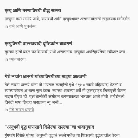
मृत्यू आणि मरणाविषयी बौद्ध सल्ला
मृत्युला कसे सामोरे जावे, यासंबंधी आणि मृत्युपंथावर असणाऱ्यांसाठी साहाय्यक मार्गदर्शन
in
कर्म आणि पुनर्जन्म
मृत्युविषयी वास्तववादी दृष्टिकोन बाळगणं
तुमच्या हाती बदल घडविण्याची संधी असतानाच मृत्युच्या अपरिहार्यतेचा स्वीकार करा.
in
ध्यानधारणा
गेशे न्गवांग धारग्ये यांच्याविषयीच्या माझ्या आठवणी
गेशे न्गवांग धारग्ये यांना मी भारतात डलहौसी इथे १९७० साली पहिल्यांदा भेटलो व
त्यांच्यासोबत अभ्यास सुरू केला. त्याच्या आदल्या वर्षी मी फुलब्राइट शिष्यवृत्ती घेऊन
माझ्या पीएच.डी. प्रबंधासंबंधी संशोधन करण्याकरता भारतात आलो होतो. हार्वर्डमध्ये
तिबेटी भाषा शिकत असताना न्यू जर्सी...
in
गेशे ङावंग धारग्ये
“अनुभवी वृद्ध माणसाने दिलेल्या सल्ल्या”चा भावानुवाद
गुंगथांग रिंपोछे यांच्या 'अनुभवी वृद्धाचे सल्ले'मधील या शिकवणी वृद्धत्वातील वेदना