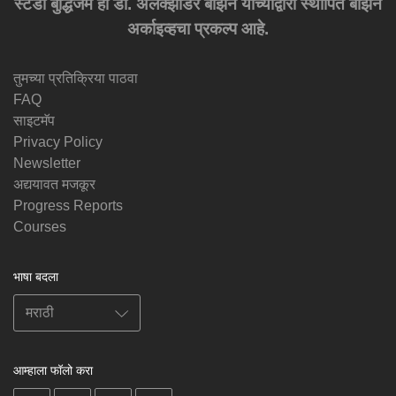
स्टडी बुद्धिजम हा डॉ. अलेक्झांडर बर्झिन यांच्याद्वारा स्थापित बर्झिन
अर्काइव्हचा प्रकल्प आहे.
तुमच्या प्रतिक्रिया पाठवा
FAQ
साइटमॅप
Privacy Policy
Newsletter
अद्ययावत मजकूर
Progress Reports
Courses
भाषा बदला
आम्हाला फॉलो करा
on
on
on
on