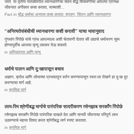
जाते. या तृतीय पातळीवरील ध्यानधारणेचा संदर्भ बौद्ध शिकवणींचा आपल्या प्रत्यक्ष
जीवनात अंगीकार कसा करावा, याच्याशी...
Part
in
बौद्ध धर्माचा अभ्यास कसा करावाः श्रवण, चिंतन आणि ध्यानधारणा
“अनित्यतेसंबंधीची ध्यानधारणा कशी करावी” याचा भावानुवाद
गुंगथांग रिंपोछे यांचे ग्रंथ आपल्याला अशी चेतावणी देतात की उद्याचे धर्माचरण सुरू
होण्यापूर्वीच आजचा मृत्यू लवकर येऊ शकतो.
in
अस्थितरता आणि मृत्यू
धर्माचे पालन आणि दु:खापासून बचाव
अज्ञान, क्रोध आणि लोभाच्या प्रभावातून वर्तन करण्यापासून स्वतःला रोखणे हा दुःख दूर
करण्याचा मार्ग आहे.
in
क्रमिक मार्ग
लाम-रिम श्रेणीबद्ध मार्गाचे पारंपरिक सादरीकरण त्सेनझाब सरकॉंग रिंपोछे
त्सेनझाब सरकाॅंग रिंपोछे पारंपरिक दाखले देत आणि मानवी जीवनाचा परिपूर्ण लाभ
उठवण्याचे महत्त्व विशद करत श्रेणीबद्ध मार्ग स्पष्ट करतात.
in
क्रमिक मार्ग