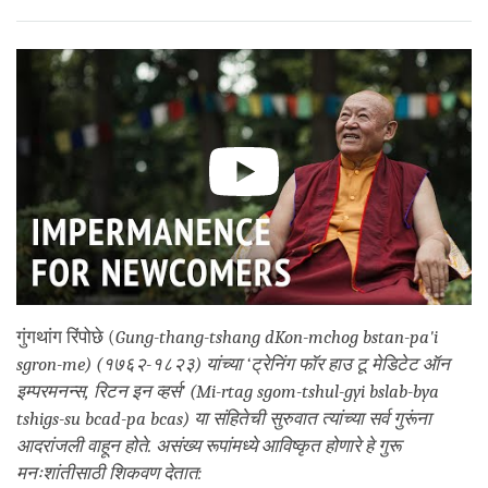
गुंगथांग रिंपोछे (
Gung-thang-tshang dKon-mchog bstan-pa'i
sgron-me
)
(१७६२-१८२३)
यांच्या ‘ट्रेनिंग फॉर हाउ टू मेडिटेट ऑन
इम्परमनन्स, रिटन इन व्हर्स’ (
Mi-rtag sgom-tshul-gyi bslab-bya
tshigs-su bcad-pa bcas
) या संहितेची सुरुवात त्यांच्या सर्व गुरूंना
आदरांजली वाहून होते. असंख्य रूपांमध्ये आविष्कृत होणारे हे गुरू
मनःशांतीसाठी शिकवण देतात: