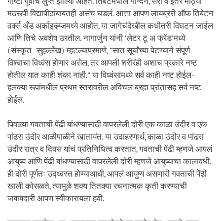
गोष्टी पूर्वीच लुप्त झाल्या आहेत. तिबेटमधील गान्दन, सेरा व इतर मोठ्या
मठरूपी विद्यापीठांबाबतही असंच घडलं. आत्ता आपण लायब्ररी ऑफ तिबेटन
वर्क्स अँड अर्काइव्ह्जमध्ये आहोत, या जागेचंदेखील कधीतरी विघटन जाईल
आणि तिचे अवशेष उरतील. नागार्जुन यांनी ‘लेटर टू अ फ्रेंड’मध्ये
(संस्कृत- सुहर्ल्लेख) म्हटल्याप्रमाणे, “सात सूर्यांच्या पेटण्याने संपूर्ण
विश्वाचा विध्वंस होणार असेल, तर आपली शरीरंही अशाच प्रकारे नष्ट
होतील यात काही शंका नाही.” या विध्वंसामध्ये सर्व काही नष्ट होईल-
हलक्या रूपांमधील प्रथम स्तरावरील अविचल ब्रह्म प्रांतासह सर्व नष्ट
होईल.
पिवळ्या गवताची पेंढी बांधण्यासाठी वापरलेली दोरी एक काळा उंदीर व एक
पांढरा उंदीर आळीपाळीने खातायंत. या उदाहरणार्थ, काळा उंदीर व पांढरा
उंदीर रात्र व दिवस यांचं प्रतिनिधित्व करतात, गवताची पेंढी म्हणजे आपलं
आयुष्य आणि पेंढी बांधण्यासाठी वापरलेली दोरी म्हणजे आयुष्याचा कालावधी.
ही दोरी पूर्णतः उद्ध्वस्त होण्याआधी, आपलं आयुष्य असणारी गवताची पेंढी
खाली कोसळते, त्यामुळे शक्य तितक्या रचनात्मक कृती करण्याची
जबाबदारी आपण स्वीकारायला हवी.