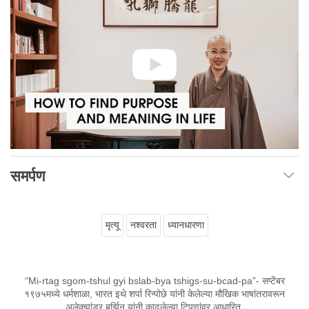
समर्पण
मृत्यू
नश्वरता
ध्यानधारणा
“Mi-rtag sgom-tshul gyi bslab-bya tshigs-su-bcad-pa”- सप्टेंबर
१९७५मध्ये धर्मशाळा, भारत इथे शर्पा रिन्पोछे यांनी केलेल्या मौखिक भाषांतरावरून
अलेक्झांडर बर्झिन यांनी काढलेल्या टिपणांवर आधारित.