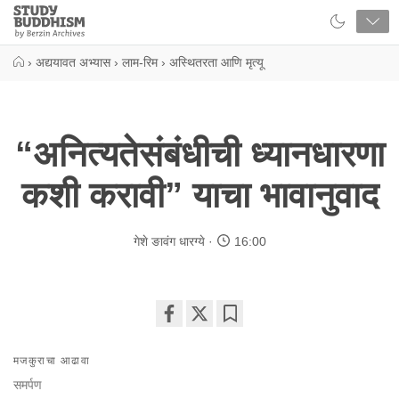
Close
Study
Buddhism
Home
›
अद्ययावत अभ्यास
›
लाम-रिम
›
अस्थितरता आणि मृत्यू
“अनित्यतेसंबंधीची ध्यानधारणा
कशी करावी” याचा भावानुवाद
गेशे ङावंग धारग्ये
16:00
Share
Bookmark
on
मजकुराचा आढावा
facebook
समर्पण