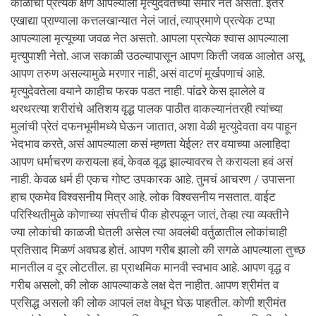
काळाचा प्रत्येक क्षण आपल्याला मृत्युदेवतेच्या समोर नेत असतो. इतर
एखाद्या प्राण्याला कत्तलखान्यात नेलं जातं, त्याप्रमाणे प्रत्येक टप्पा
आपल्याला मृत्यूच्या जवळ नेत असतो. आपला प्रत्येक श्वास आपल्याला
मृत्युपाशी नेतो. आज सकाळी उठल्यापासून आपण किती जवळ आलोत असू.
आपण तरुण असल्यामुळे मरणार नाही, असं वाटणं मूर्खपणाचं आहे.
मृत्युदेवतेला वयाने काहीच फरक पडत नाही. पांढरे केस झालेले व
थरथरत्या शरीरांचे अतिशय वृद्ध पालक पाठीत वाकल्यानंतरही त्यांच्या
मुलांची प्रेतं दफनभूमीमध्ये घेऊन जातात, अशा वेळी मृत्युदेवता वय पाहून
भेदभाव करते, असं आपल्याला कसं म्हणता येईल? तर वयाच्या अलाहिदा
आपण धर्माचरण करायला हवं, केवळ वृद्ध झाल्यावरच ते करायला हवं असं
नाही. केवळ धर्म ही एकच गोष्ट उपकारक आहे. तुमचं आचरण / उपासना
हाच एकमेव विश्वसनीय मित्र आहे. लोक विश्वसनीय नसतात. वाईट
परिस्थितीमुळे कोणाच्या संपत्तीचं पीक होरपळून जातं, तेव्हा त्या व्यक्तीने
ज्या लोकांची काळजी घेतली असेल त्या अवलंबी वर्तुळातील लोकांचाही
प्रतिसाद मिळणं अवघड होतं. आपण गरीब झालो की सगळे आपल्याला तुच्छ
मानतील व दूर लोटतील. हा प्राथमिक मानवी स्वभाव आहे. आपण वृद्ध व
गरीब असलो, की लोक आपल्याकडे लक्ष देत नाहीत. आपण श्रीमंत व
प्रसिद्ध असलो की लोक आपलं लक्ष वेधून घेऊ पाहतील. कोणी श्रीमंत