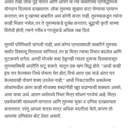
असतं तेव्हा लोक पुढे येतात आणि आपण या त्या व्यक्तीच्या प्रसिद्धीमध्ये
योगदान दिल्याचं दाखवतात. लोक तुमच्या सुखात वाटा घेण्याचा प्रयत्न
करतात, पण दुःखाच्या बाबतीत असं कोणी करत नाही. तुमच्याकडून त्यांना
काही मिळत नसेल, तर ते तुमच्याकडे दुर्लक्ष करतात. बुद्धाची कृती याच्या
विरोधी होती, त्याने गरीब व गरजूंकडे अधिक लक्ष दिलं.
तुमची परिस्थिती चांगली नाही, असं कोणा प्रभावशाली व्यक्तीने तुमच्या
सर्वांत विश्वासू मित्राला सांगितलं, तर हा मित्र त्याचा विचार बदलेल आणि
तुटकपणे वागेल. अगदी मोजके शब्द ऐकूनही त्याला दुसऱ्या दिवसापासून
तुमच्याविषयी अप्रीति वाटू शकते. यातून एक म्हण सिद्ध होते: “आधी काही
इंच पार केल्यावर जिथे पोचता येत होतं, तिथे आता एक यार्ड अंतर पार
केल्यावरही पोचणं शक्य उरलेलं नाही.” आधी निकटवर्तीय असलेल्या
लोकांमधील अंतर काही मोजक्या शब्दांनीही खूप वाढण्याची शक्यता असते,
असा याचा अर्थ. आपण धर्मामध्ये स्थिर मित्र शोधणं गरजेचं आहे. मित्र
एकमेकांशी सावधपणे वागतात आणि तुमच्या चुका व उणिवा दाखवायला
कचरतात. परंतु आपला शत्रू मात्र अधिक मदतीला येतो, कारण तो
आपल्या उणिवांवर बोटं ठेवत असतो.