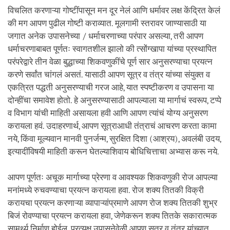
विचलित करणाऱ्या गोष्टींपासून मन दूर नेलं आणि धर्मावर लक्ष केंद्रित केलं
की मग आपण पुढील गोष्टी कराव्यात. मूलगामी स्तरावर जाण्यासाठी या
जगात अनेक उपासनेच्या / धर्माचरणाच्या परंपार असल्या, तरी आपण
धर्माचरणाबाबत पूर्णतः स्वागतशील झालो की त्सोंग्खापा यांच्या प्रस्थापित
परंपरेद्वारे तीन वेळा बुद्धाच्या शिकवणुकींचे पूर्ण सार अनुसरण्याचा प्रयत्न
करणे सर्वांत चांगलं असतं. यासाठी आपण सूत्र व तंत्र यांच्या संयुक्त व
एकत्रित पद्धती अनुसरण्याची गरज आहे, यात स्पष्टीकरण व उपासना या
दोन्हींचा समावेश होतो. हे अनुसरण्यासाठी आपल्याला या मार्गाचं स्वरूप, टप्पे
व विभाग यांची माहिती असायला हवी आणि आपण त्यांचं योग्य अनुसरण
करायला हवं. उदाहरणार्थ, आपण सूत्राआधी तंत्राचं आचरण करता कामा
नये, किंवा मूल्यवान मानवी पुनर्जन्म, सुरक्षित दिशा (आश्रय), अवलंबी उदय,
इत्यादींविषयी माहिती करून घेतल्याशिवाय बोधिचित्ताचा अभ्यास करू नये.
आपण पूर्णतः अचूक मार्गाच्या प्रेरणा व आवश्यक शिकवणुकी रोज आपल्या
मनांमध्ये रुचवण्याचा प्रयत्न करायला हवा. रोज शक्य तितकी विक्री
करायचा प्रयत्न करणाऱ्या व्यापाऱ्यांप्रमाणे आपण रोज शक्य तितकी शुभ्र
बिजं रोवण्याचा प्रयत्न करायला हवा, जेणेकरून शक्य तितके सकारात्मक
सामर्थ्य निर्माण होईल. प्रत्यक्ष उपासनेवेळी आपण सूत्र व तंत्र यांच्यात