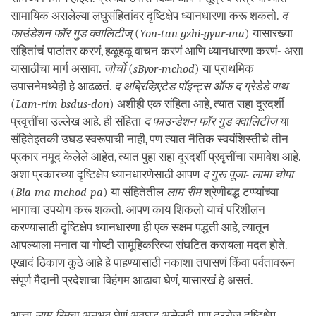
सामायिक असलेल्या लघुसंहितांवर दृष्टिक्षेप ध्यानधारणा करू शकतो.
द
फाउंडेशन फॉर गुड क्वालिटीज्
(
Yon-tan gzhi-gyur-ma
) यासारख्या
संहितांचं पाठांतर करणं, हळूहळू वाचन करणं आणि ध्यानधारणा करणं- असा
यासाठीचा मार्ग असावा.
जोर्चो
(
sByor-mchod
) या प्राथमिक
उपासनेमध्येही हे आढळतं.
द अब्रिव्हिएटेड पॉइन्ट्स ऑफ द ग्रेडेडे पाथ
(
Lam-rim bsdus-don
) अशीही एक संहिता आहे, त्यात सहा दूरदर्शी
प्रवृत्तींचा उल्लेख आहे. ही संहिता
द फाउन्डेशन फॉर गुड क्वालिटीज
या
संहितेइतकी उघड स्वरूपाची नाही, पण त्यात नैतिक स्वयंशिस्तीचे तीन
प्रकार नमूद केलेले आहेत, त्यात पुहा सहा दूरदर्शी प्रवृत्तींचा समावेश आहे.
अशा प्रकारच्या दृष्टिक्षेप ध्यानधारणेसाठी आपण
द गुरू पूजा- लामा चोपा
(
Bla-ma mchod-pa
) या संहितेतील
लाम-रीम
श्रेणीबद्ध टप्प्यांच्या
भागाचा उपयोग करू शकतो. आपण काय शिकलो याचं परिशीलन
करण्यासाठी दृष्टिक्षेप ध्यानधारणा ही एक सक्षम पद्धती आहे, त्यातून
आपल्याला मनात या गोष्टी सामूहिकरित्या संघटित करायला मदत होते.
एखादं ठिकाण कुठे आहे हे पाहण्यासाठी नकाशा तपासणं किंवा पर्वतावरून
संपूर्ण मैदानी प्रदेशाचा विहंगम आढावा घेणं, यासारखं हे असतं.
आत्ता
लाम-रिम
चा अनुभव घेणं अवघड असेलही, पण दररोज दृष्टिक्षेप