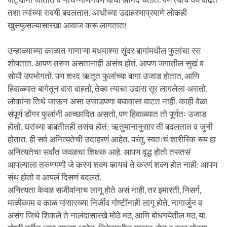
पार्ट्यांना जातात व नाच-गाणं-पिणं यांचा आनंद घेतात. पण त्यांचं वय वाढतं
तशा त्यांच्या सवयी बदलतात. आधीच्या उदाहरणाप्रमाणे लोकही
खुसफुसल्यासारखा आवाज करू लागतात!
उन्हाळ्याच्या काळात गाणाऱ्या मधमाश्या सुंदर बागांमधील फुलांचा रस
शोषतात. आपण तरुण असतानाही असंच होतं. आपण जगातील सुखं व
सोयी उपभोगतो. पण शरद ऋतूत फुलांच्या बागा उजाड होतात, आणि
हिवाळ्यात बागेतून वारा वाहतो, तेव्हा त्याचा उदास सूर लागलेला असतो.
लोकांना तिथे जाऊन असा उजाडपणा बघावासा वाटत नाही. काही वेळा
संपूर्ण डोंगर फुलांनी आच्छादित असतो, पण हिवाळ्यात तो पूर्णतः उजाड
होतो. घरांच्या बाबतीतही तसंच होतं: ऋतुमानानुसार ती बदलतात व जुनी
होतात. ही सर्व अनित्यतेची उदाहरणं आहेत. परंतु, स्वतःचं शारीरिक रूप हा
अनित्यतेचा सर्वांत जवळचा शिक्षक आहे. आपण वृद्ध होतो तसतसं
आपल्याला तरुणपणी जे करणं शक्य व्हायचं ते करणं शक्य होत नाही: आपण
संथ होतो व आपलं दिसणं बदलतं.
अनित्यता केवळ सजीवांनाच लागू होते असं नाही, तर इमारती, निसर्ग,
माळीकाम व काळ यांसारख्या निर्जीव गोष्टींनाही लागू होते. नागार्जुन व
असंग जिथे शिकले ते नालंदासारखे मोठे मठ, आणि बोधगयेतील मठ, या