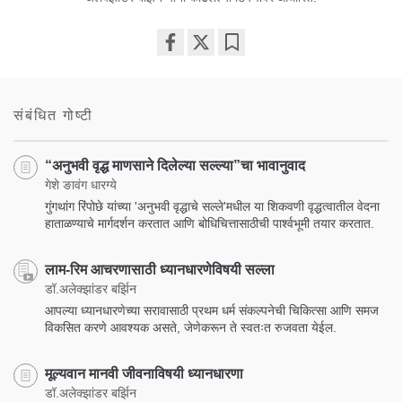
Share
Bookmark
on
facebook
संबंधित गोष्टी
“अनुभवी वृद्ध माणसाने दिलेल्या सल्ल्या”चा भावानुवाद
गेशे ङावंग धारग्ये
गुंगथांग रिंपोछे यांच्या 'अनुभवी वृद्धाचे सल्ले'मधील या शिकवणी वृद्धत्वातील वेदना
हाताळण्याचे मार्गदर्शन करतात आणि बोधिचित्तासाठीची पार्श्वभूमी तयार करतात.
लाम-रिम आचरणासाठी ध्यानधारणेविषयी सल्ला
डॉ.अलेक्झांडर बर्झिन
आपल्या ध्यानधारणेच्या सरावासाठी प्रथम धर्म संकल्पनेची चिकित्सा आणि समज
विकसित करणे आवश्यक असते, जेणेकरून ते स्वतःत रुजवता येईल.
मूल्यवान मानवी जीवनाविषयी ध्यानधारणा
डॉ.अलेक्झांडर बर्झिन