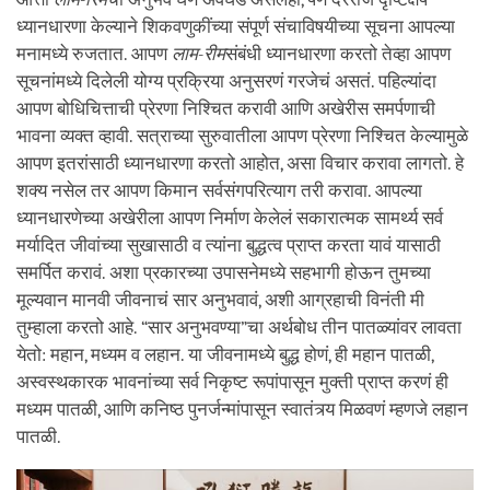
ध्यानधारणा केल्याने शिकवणुकींच्या संपूर्ण संचाविषयीच्या सूचना आपल्या
मनामध्ये रुजतात. आपण
लाम-रीम
संबंधी ध्यानधारणा करतो तेव्हा आपण
सूचनांमध्ये दिलेली योग्य प्रक्रिया अनुसरणं गरजेचं असतं. पहिल्यांदा
आपण बोधिचित्ताची प्रेरणा निश्चित करावी आणि अखेरीस समर्पणाची
भावना व्यक्त व्हावी. सत्राच्या सुरुवातीला आपण प्रेरणा निश्चित केल्यामुळे
आपण इतरांसाठी ध्यानधारणा करतो आहोत, असा विचार करावा लागतो. हे
शक्य नसेल तर आपण किमान सर्वसंगपरित्याग तरी करावा. आपल्या
ध्यानधारणेच्या अखेरीला आपण निर्माण केलेलं सकारात्मक सामर्थ्य सर्व
मर्यादित जीवांच्या सुखासाठी व त्यांना बुद्धत्व प्राप्त करता यावं यासाठी
समर्पित करावं. अशा प्रकारच्या उपासनेमध्ये सहभागी होऊन तुमच्या
मूल्यवान मानवी जीवनाचं सार अनुभवावं, अशी आग्रहाची विनंती मी
तुम्हाला करतो आहे. “सार अनुभवण्या”चा अर्थबोध तीन पातळ्यांवर लावता
येतो: महान, मध्यम व लहान. या जीवनामध्ये बुद्ध होणं, ही महान पातळी,
अस्वस्थकारक भावनांच्या सर्व निकृष्ट रूपांपासून मुक्ती प्राप्त करणं ही
मध्यम पातळी, आणि कनिष्ठ पुनर्जन्मांपासून स्वातंत्र्य मिळवणं म्हणजे लहान
पातळी.