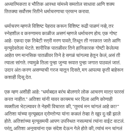
अध्यात्मिकता व भौतिक आस्था यांमध्ये समतोल साधावा आणि शक्य
तितक्या सर्वोत्तम रितीने धर्माचरणाचा प्रयत्न करावा.
धर्माचरण म्हणजे विशिष्ट पेहराव करून विशिष्ट रूढी पाळणं नव्हे, तर
स्नेहशील व करुणामय काळीज असणं म्हणजे धर्माचरण होय. एक गोष्ट
आहे- एकदा एक तिबेटी स्त्री मरण पावते, तिथून ती नरकात जाते आणि
मृत्युदेवतेला भेटते. शारीरिक पातळीवर तिने हानिकारक गोष्टी केलेल्या
आहेत पण मानसिक पातळीवर तिने हे सगळं चांगल्या हेतून केलं, असं ती
त्याला सांगते. त्यामुळे तिला पुन्हा जुन्या रूपात पुन्हा जगात पाठवलं जातं.
उदार अंतःकरण असण्याची गरज यातून दिसते, मग आपल्या कृती बाहेरून
कशाही दिसू देत.
एक म्हण अशीही आहे: “धर्माबद्दल बरंच बोलणारे लोक आचरण मात्र फारसं
करत नाहीत.” अतिशा यांनी यावर कायमच भर दिला आणि कोणाही
व्यक्तीला भेटल्यावर ते नेहमी विचारत की, “तुमचं मन चांगलं आहे का?”
अतिशा यांच्या मृत्यूबद्दल द्रोम्तोन्पा यांना कळलं तेव्हा ते खूप दुःखी झाले
होते. अतिशांच्या मृत्यूसमयी आपण उपस्थित नसल्याचं त्यांना वाईट वाटलं.
परंतु, अतिशा अनुयायांना एक संदेश देऊन गेले होते की, त्यांचं मन चांगलं