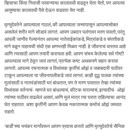
व्हिसाचा किंवा निवासी परवान्याचा कालावधी वाढवून घेता येतो, पण आपल्या
आयुष्याचा कालावधी पैसे देऊन वाढवता येत नाही.
मृत्युदेवतेने आपल्याला गाठलं, की आपल्याला जन्मापासून आपल्यासोबत
असलेलं शरीर मागे सोडावं लागतं. आपण उबदार पलंगावर मरण पावतो, परंतु
आपली जाणीव गेल्यानंतर आपल्या नातेवाईकांकडे, मित्रांकडे व संपत्तीकडे
मागे वळून पाहायची संधी एक क्षणभरही मिळत नाही. हे जीवनाचं वास्तव आहे
आणि त्यासाठी आपण तयारी करायला हवी. आपण संचय केलेल्या सर्व गोष्टी
आपल्याला मागे ठेवून जावं लागतं, प्रत्येक कष्ट अथकपणे सहन करावा
लागतो. आपल्या रचनात्मक व विध्वंसक कृतींचं ओझं व जबाबदारी पाठीवर
टाकून आपल्याला या जीवनापलीकडे जावं लागतं. काही वृद्ध पालक त्यांच्या
मुलांसाठी व नातवंडांसाठी घरं बांधतात, पण ते मरण पावतात तेव्हा त्यांच्या
विध्वंसक वर्तनाचं- म्हणजे घर बांधल्याचं, कीटक मारल्याचं, इत्यादीचं- ओझं
त्यांच्या पाठीवर वाढलेलं असतं, आणि मुलं मात्र त्या घरात राहिल्याचा आनंद
घेत राहतात. अशा कृतींनी आपण केवळ नकारात्मक कर्माचं ओझं जमवत
राहतो.
‘बार्डो’च्या भयंकर मार्गांवरून आपण प्रवास करतो आणि मृत्युदेवतेचे सैनिक