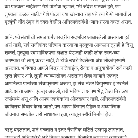
का पाठवला नाहीत?” गेशे पोटोवा म्हणाले, “मी संदेश पाठवले हते, पण
तुम्हाला कळलं नाही.” गेशे पोटवा ज्या खोऱ्यात राहायचे त्या पेन्पो भागातील
मृत्यूंची नोंद ठेवून ते स्वतःदेखील अनित्यतेसंबंधी ध्यानधारणा करत असत.
अनित्यतेसंबंधीची समज धर्मशास्त्रीय संदर्भांवर आधारलेली असायला हवी
असं नाही; सर्व सजीवांवर परिणाम करणाऱ्या मृत्यूच्या आकलनातूनही हे दिसू
शकतं. मृत्यूचा स्वाभाविकपणा लक्षात येऊनही काही लोक स्वतःच्या
जगण्यात तो लागू करत नाही, ते डोळे उघडे ठेवलेल्या अंध लोकांप्रमाणे
असतात. भविष्यात आपले मित्र, नातेवाईक, सेवक व अनुयायीवर्ग सर्व काही
लुप्त होणार आहे. तुम्ही त्यांच्यासोबत असताना तेव्हा वाऱ्याने एकत्र
आणलेल्या पानांच्या संचाप्रमाणे असता, हा संच नंतर विखुरणार हे ठरलेलं
आहे. आत्ता आपण एकत्र असलो, तरी भविष्यात आपण भेटू तेव्हा निराळ्या
रूपांमध्ये असू आणि आपण एकमेकांना ओळखणार नाही. अनित्यतेसंबंधी
क्वचितच विचार केला जातो, पण आपण किमान ऐहिक व अध्यात्मिक
जीवनात समतोल तरी साधायला हवा, त्यातून स्थैर्य निर्माण होतं.
ऋतू बदलतात, पानं गळतात व इतर नैसर्गिक घटितं उलगडू लागतात,
त्यातूनही अनित्यतेचे धडे मिळत असतात. मिलारेपा म्हणतात त्याप्रमाणे,