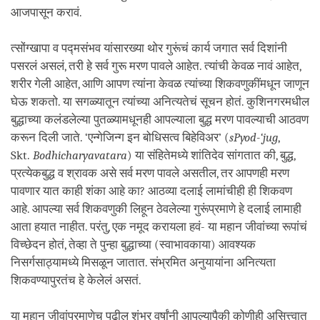
आजपासून करावं.
त्सोंग्खापा व पद्मसंभव यांसारख्या थोर गुरूंचं कार्य जगात सर्व दिशांनी
पसरलं असलं, तरी हे सर्व गुरू मरण पावले आहेत. त्यांची केवळ नावं आहेत,
शरीर गेली आहेत, आणि आपण त्यांना केवळ त्यांच्या शिकवणुकींमधून जाणून
घेऊ शकतो. या सगळ्यातून त्यांच्या अनित्यतेचं सूचन होतं. कुशिनगरमधील
बुद्धाच्या कलंडलेल्या पुतळ्यामधूनही आपल्याला बुद्ध मरण पावल्याची आठवण
करून दिली जाते. ‘एन्गेजिन्ग इन बोधिसत्व बिहेविअर’ (
sPyod-‘jug
,
Skt.
Bodhicharyavatara
) या संहितेमध्ये शांतिदेव सांगतात की, बुद्ध,
प्रत्येकबुद्ध व श्रावक असे सर्व मरण पावले असतील, तर आपणही मरण
पावणार यात काही शंका आहे का? आठव्या दलाई लामांचीही ही शिकवण
आहे. आपल्या सर्व शिकवणुकी लिहून ठेवलेल्या गुरूंप्रमाणे हे दलाई लामाही
आता हयात नाहीत. परंतु, एक नमूद करायला हवं- या महान जीवांच्या रूपांचं
विच्छेदन होतं, तेव्हा ते पुन्हा बुद्धाच्या (स्वाभावकाया) आवश्यक
निसर्गसाठ्यामध्ये मिसळून जातात. संभ्रमित अनुयायांना अनित्यता
शिकवण्यापुरतंच हे केलेलं असतं.
या महान जीवांप्रमाणेच पुढील शंभर वर्षांनी आपल्यापैकी कोणीही असित्त्वात