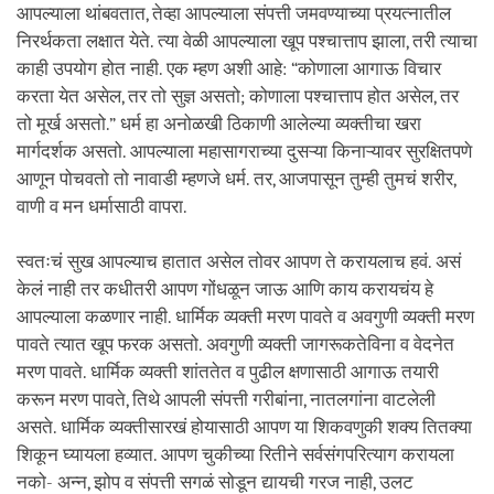
आपल्याला थांबवतात, तेव्हा आपल्याला संपत्ती जमवण्याच्या प्रयत्नातील
निरर्थकता लक्षात येते. त्या वेळी आपल्याला खूप पश्चात्ताप झाला, तरी त्याचा
काही उपयोग होत नाही. एक म्हण अशी आहे: “कोणाला आगाऊ विचार
करता येत असेल, तर तो सुज्ञ असतो; कोणाला पश्चात्ताप होत असेल, तर
तो मूर्ख असतो.” धर्म हा अनोळखी ठिकाणी आलेल्या व्यक्तीचा खरा
मार्गदर्शक असतो. आपल्याला महासागराच्या दुसऱ्या किनाऱ्यावर सुरक्षितपणे
आणून पोचवतो तो नावाडी म्हणजे धर्म. तर, आजपासून तुम्ही तुमचं शरीर,
वाणी व मन धर्मासाठी वापरा.
स्वतःचं सुख आपल्याच हातात असेल तोवर आपण ते करायलाच हवं. असं
केलं नाही तर कधीतरी आपण गोंधळून जाऊ आणि काय करायचंय हे
आपल्याला कळणार नाही. धार्मिक व्यक्ती मरण पावते व अवगुणी व्यक्ती मरण
पावते त्यात खूप फरक असतो. अवगुणी व्यक्ती जागरूकतेविना व वेदनेत
मरण पावते. धार्मिक व्यक्ती शांततेत व पुढील क्षणासाठी आगाऊ तयारी
करून मरण पावते, तिथे आपली संपत्ती गरीबांना, नातलगांना वाटलेली
असते. धार्मिक व्यक्तीसारखं होयासाठी आपण या शिकवणुकी शक्य तितक्या
शिकून घ्यायला हव्यात. आपण चुकीच्या रितीने सर्वसंगपरित्याग करायला
नको- अन्न, झोप व संपत्ती सगळं सोडून द्यायची गरज नाही, उलट