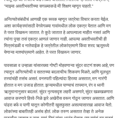
“माझ्या अवतीभवतीच्या सगळ्याकडे मी शिक्षण म्हणून पाहतो.”
अनित्यतेसंबंधीचं आणखी एक रूपक म्हणून जत्रेचा विचार करता येईल.
अशा कार्यक्रमांसाठी वेगवेगळ्या गावांमधील लोक एकत्र येतात आणि मग
ते परत विखरून जातात. ते कुठे जातात हे आपल्याला माहीत नसतं आणि
त्यांना पुन्हा तसं एकत्र आणलं जाणार नाही. आपल्या अवतीभवतीची ही
मित्रमंडळी व नातेवाईक हे जत्रेतील लोकांप्रमाणे किंवा शरद ऋतूमध्ये
येणाऱ्या माश्यांप्रमाणे आहेत. ते परत विखरून जाणार.
पावसाळा व उन्हाळा यांसारख्या गोष्टी मोहवणाऱ्या सुंदर वाटणं शक्य आहे, पण
त्यातून अनित्यतेची व सततच्या बदलाचीच शिकवण मिळते, आणि मूलभूत
तत्त्वांचंही तसंच असतं. वनस्पती पहिल्यांदा हिरव्या असतात, मग नारंगी
होतात व मग उजाड होतात. झऱ्यामधील पाण्याचं तापमान, रंग व ध्वनी
ऋतुमानानुसार बदलतं. सुंदर नृत्यसदृश लहरी असणारे, सुंदर खळखळणारा
आवाज करणारे हिरवे-निळे झरे अखेरीस वरून गोठून जाणार असतात. आणि
पांढरा बर्फ व पाणी यातून कोणीतरी खुसफुसत असल्यासारखा आवाज येतो.
लोकांच्या बाबतीतही असंच होतं. लोक तरुण असतात तेव्हा ते अनेक