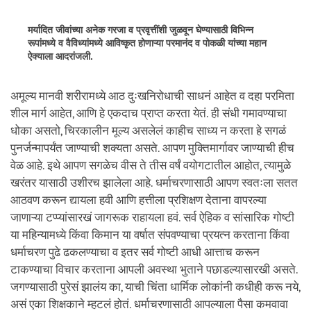
मर्यादित जीवांच्या अनेक गरजा व प्रवृत्तींशी जुळवून घेण्यासाठी विभिन्न
रूपांमध्ये व वैविध्यांमध्ये आविष्कृत होणाऱ्या परमानंद व पोकळी यांच्या महान
ऐक्याला आदरांजली.
अमूल्य मानवी शरीरामध्ये आठ दुःखनिरोधाची साधनं आहेत व दहा परमिता
शील मार्ग आहेत, आणि हे एकदाच प्राप्त करता येतं. ही संधी गमावण्याचा
धोका असतो, चिरकालीन मूल्य असलेलं काहीच साध्य न करता हे सगळं
पुनर्जन्मापर्यंत जाण्याची शक्यता असते. आपण मुक्तिमार्गावर जाण्याची हीच
वेळ आहे. इथे आपण सगळेच वीस ते तीस वर्षं वयोगटातील आहोत, त्यामुळे
खरंतर यासाठी उशीरच झालेला आहे. धर्माचरणासाठी आपण स्वतःला सतत
आठवण करून द्यायला हवी आणि हत्तीला प्रशिक्षण देताना वापरल्या
जाणाऱ्या टप्प्यांसारखं जागरूक राहायला हवं. सर्व ऐहिक व सांसारिक गोष्टी
या महिन्यामध्ये किंवा किमान या वर्षात संपवण्याचा प्रयत्न करताना किंवा
धर्माचरण पुढे ढकलण्याचा व इतर सर्व गोष्टी आधी आत्ताच करून
टाकण्याचा विचार करताना आपली अवस्था भुताने पछाडल्यासारखी असते.
जगण्यासाठी पुरेसं झालंय का, याची चिंता धार्मिक लोकांनी कधीही करू नये,
असं एका शिक्षकाने म्हटलं होतं. धर्माचरणासाठी आपल्याला पैसा कमवावा