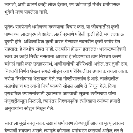
लागतो, अशी कारणं काही लोक देतात, पण कोणताही गंभीर धर्मोपासक
भुकेने मरण पावलेला नाही.
पूर्णतः समर्पणाने धर्माचरण करण्याचा विचार करा. या जीवनातील कृती
पाण्याच्या लाटांप्रमाणे आहेत. लहरीप्रमाणे पहिली कृती होते, मग तत्काळ
दुसरी होते. अधिकाधिक कृती करत गेल्यावर नवनवीन कृती समोर येत
राहतात: हे कधीच संपत नाही. लक्ष्यहीन होऊन इतस्ततः भरकटण्याऐवजी
स्वतःवर काही निर्बंध नसताना आत्ताच हे सोडण्याचा ठाम निश्चय करणं
चांगलं नाही का? उदाहरणार्थ, आणीबाणीची परिस्थिती असेल, तर तुम्ही ठाम,
निश्चयी निर्णय घेऊन सगळं सोडून त्या परिस्थितीवर उपाय करायला जाता.
नरोपा तिलोपाला भेटायला गेले, त्या गोष्टीसारखंच हे आहे. नालंदातील
मठाधीशाचं पद त्यांनी निर्णायकपणे सोडलं आणि ते निघून गेले. किंवा
प्राथमिक उपासनांसाठी एकान्तात जाण्याची सूचना त्सोंग्खापा यांना
मंजुश्रीकडून मिळाली, त्यानंतर निश्चयपूर्वक त्सोंग्खापा त्यांच्या हजारो
अनुयायांना सोडून निघून गेले.
स्वतःला मूर्ख बनवू नका. उद्याचं धर्माचरण होण्यापूर्वी आजचा मृत्यू लवकर
येण्याची शक्यता असते. त्यामुळे कोणाला धर्माचरण करायचं असेल, तर ते