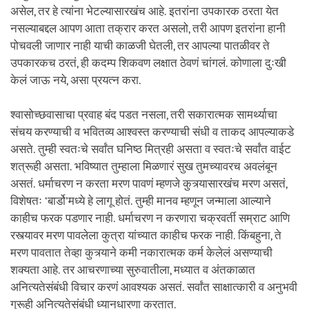
असेल, तर हे त्यांना भेटल्यासारखंच आहे. इतरांना उपकारक ठरता येत
नसल्याबद्दल आपण आता तक्रार करत असलो, तरी आपण इतरांना हानी
पोचवली जाणार नाही याची काळजी घेतली, तर आपल्या पातळीवर ते
उपकारकच ठरतं, ही कदम्प शिकवण लक्षात ठेवणं चांगलं. कोणाला दुःखी
केलं जाऊ नये, असा प्रयत्न करा.
श्वासोच्छवासाचा प्रवाह बंद पडत नसला, तरी सकारात्मक सामर्थ्याचा
संचय करण्याची व भवितव्य आश्वस्त करण्याची संधी व ताकद आपल्याकडे
असते. तुम्ही स्वतःचे सर्वांत घनिष्ठ मित्रही असता व स्वतःचे सर्वांत वाईट
शत्रूही असता. भविष्यात तुम्हाला मिळणारं सुख तुमच्यावरच अवलंबून
असतं. धर्माचरण न करता मरण पावणं म्हणजे कुत्र्यासारखंच मरण असतं,
विशेषतः ‘बार्डो’मध्ये हे लागू होतं. तुम्ही मानव म्हणून जन्माला आल्याने
काहीच फरक पडणार नाही. धर्माचरण न करणारा चक्रवर्ती सम्राट आणि
रस्त्यावर मरण पावलेला कुत्रा यांच्यात काहीच फरक नाही. किंबहुना, ते
मरण पावतात तेव्हा कुत्र्याने कमी नकारात्मक कर्म केलेलं असण्याची
शक्यता आहे. तर आचरणाच्या सुरुवातीला, मध्यात व अंतकाळात
अनित्यतेसंबंधी विचार करणं आवश्यक असतं. सर्वांत साक्षात्कारी व अनुभवी
गुरूही अनित्यतेसंबंधी ध्यानधारणा करतात.