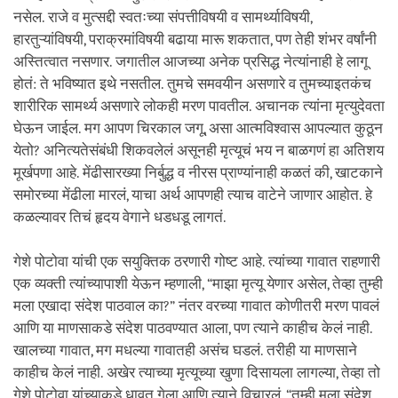
नसेल. राजे व मुत्सद्दी स्वतःच्या संपत्तीविषयी व सामर्थ्याविषयी,
हारतुऱ्यांविषयी, पराक्रमांविषयी बढाया मारू शकतात, पण तेही शंभर वर्षांनी
अस्तित्वात नसणार. जगातील आजच्या अनेक प्रसिद्ध नेत्यांनाही हे लागू
होतं: ते भविष्यात इथे नसतील. तुमचे समवयीन असणारे व तुमच्याइतकंच
शारीरिक सामर्थ्य असणारे लोकही मरण पावतील. अचानक त्यांना मृत्युदेवता
घेऊन जाईल. मग आपण चिरकाल जगू, असा आत्मविश्वास आपल्यात कुठून
येतो? अनित्यतेसंबंधी शिकवलेलं असूनही मृत्यूचं भय न बाळगणं हा अतिशय
मूर्खपणा आहे. मेंढीसारख्या निर्बुद्ध व नीरस प्राण्यांनाही कळतं की, खाटकाने
समोरच्या मेंढीला मारलं, याचा अर्थ आपणही त्याच वाटेने जाणार आहोत. हे
कळल्यावर तिचं हृदय वेगाने धडधडू लागतं.
गेशे पोटोवा यांची एक सयुक्तिक ठरणारी गोष्ट आहे. त्यांच्या गावात राहणारी
एक व्यक्ती त्यांच्यापाशी येऊन म्हणाली, “माझा मृत्यू येणार असेल, तेव्हा तुम्ही
मला एखादा संदेश पाठवाल का?” नंतर वरच्या गावात कोणीतरी मरण पावलं
आणि या माणसाकडे संदेश पाठवण्यात आला, पण त्याने काहीच केलं नाही.
खालच्या गावात, मग मधल्या गावातही असंच घडलं. तरीही या माणसाने
काहीच केलं नाही. अखेर त्याच्या मृत्यूच्या खुणा दिसायला लागल्या, तेव्हा तो
गेशे पोटोवा यांच्याकडे धावत गेला आणि त्याने विचारलं, “तुम्ही मला संदेश