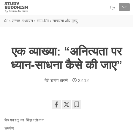
Close
Study
Buddhism
Home
›
उन्नत अध्ययन
›
लाम-रिम
›
नश्वरता और मृत्यु
एक व्याख्या: “अनित्यता पर
ध्यान-साधना कैसे की जाए”
गेशे ङावंग धारग्ये
22:12
Share
Bookmark
on
विषयवस्तु का सिंहावलोकन
facebook
समर्पण