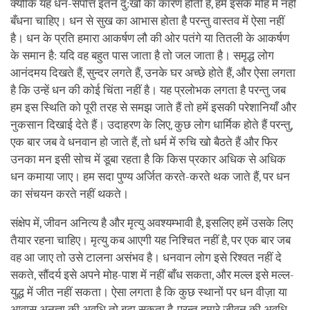
क्योंकि यह धन-संपत्ति इतने दु:खों का कारण होती है, हमें इसके मोह में नहीं
बँधना चाहिए। धन से सुख का आभास होता है परन्तु वास्तव में ऐसा नहीं
है। धन के प्रति हमारा आकर्षण लौ की ओर पतंगे या तितली के आकर्षण
के समान है: यदि वह बहुत पास जाता है तो जल जाता है। समृद्ध लोग
आनंदमय दिखते हैं, सुन्दर लगते हैं, उनके घर अच्छे होते हैं, और ऐसा लगता
है कि उन्हें धन की कोई चिंता नहीं है। यह प्रलोभक लगता है परन्तु जब
हम इस स्थिति को पूरी तरह से समझ जाते हैं तो हमें इसकी परेशानियाँ और
नुकसान दिखाई देते हैं। उदाहरण के लिए, कुछ लोग धार्मिक होते हैं परन्तु,
एक बार जब वे धनवान हो जाते हैं, तो धर्म में रुचि खो बैठते हैं और फिर
उनका मन इसी सोच में डूबा रहता है कि किस प्रकार अधिक से अधिक
धन कमाया जाए। हम सदा पुण्य अर्जित करते-करते थक जाते हैं, पर धन
का संचयन करते नहीं थकते।
संक्षेप में, जीवन अनित्य है और मृत्यु अवश्यम्भावी है, इसलिए हमें उसके लिए
तैयार रहना चाहिए। मृत्यु कब आएगी यह निश्चित नहीं है, पर एक बार जब
वह आ जाए तो उसे टालना असंभव है। धनवान लोग इसे रिश्वत नहीं दे
सकते, सौंदर्य इसे अपने मोह-पाश में नहीं बाँध सकता, और मल्ल इसे मल्ल-
युद्ध में जीत नहीं सकता। ऐसा लगता है कि कुछ स्थानों पर धन वीज़ा या
आवास अनुज्ञा की अवधि तो बढ़ा सकता है, परन्तु हमारे जीवन की अवधि