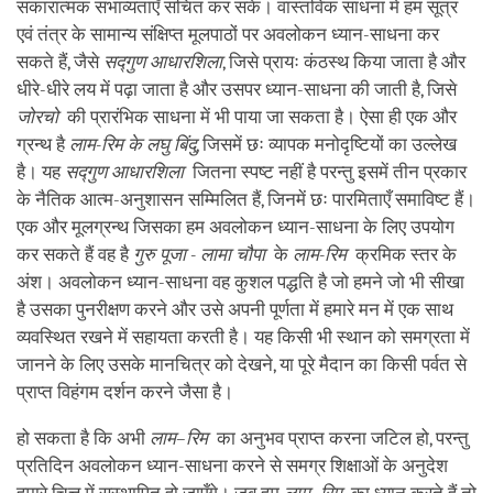
सकारात्मक संभाव्यताएँ संचित कर सकें। वास्तविक साधना में हम सूत्र
एवं तंत्र के सामान्य संक्षिप्त मूलपाठों पर अवलोकन ध्यान-साधना कर
सकते हैं, जैसे
सद्गुण आधारशिला
, जिसे प्रायः कंठस्थ किया जाता है और
धीरे-धीरे लय में पढ़ा जाता है और उसपर ध्यान-साधना की जाती है, जिसे
जोरचो
की प्रारंभिक साधना में भी पाया जा सकता है। ऐसा ही एक और
ग्रन्थ है
लाम-रिम के लघु बिंदु
, जिसमें छः व्यापक मनोदृष्टियों का उल्लेख
है। यह
सद्गुण आधारशिला
जितना स्पष्ट नहीं है परन्तु इसमें तीन प्रकार
के नैतिक आत्म-अनुशासन सम्मिलित हैं, जिनमें छः पारमिताएँ समाविष्ट हैं।
एक और मूलग्रन्थ जिसका हम अवलोकन ध्यान-साधना के लिए उपयोग
कर सकते हैं वह है
गुरु पूजा - लामा चौपा
के
लाम-रिम
क्रमिक स्तर के
अंश। अवलोकन ध्यान-साधना वह कुशल पद्धति है जो हमने जो भी सीखा
है उसका पुनरीक्षण करने और उसे अपनी पूर्णता में हमारे मन में एक साथ
व्यवस्थित रखने में सहायता करती है। यह किसी भी स्थान को समग्रता में
जानने के लिए उसके मानचित्र को देखने, या पूरे मैदान का किसी पर्वत से
प्राप्त विहंगम दर्शन करने जैसा है।
हो सकता है कि अभी
लाम–रिम
का अनुभव प्राप्त करना जटिल हो, परन्तु
प्रतिदिन अवलोकन ध्यान-साधना करने से समग्र शिक्षाओं के अनुदेश