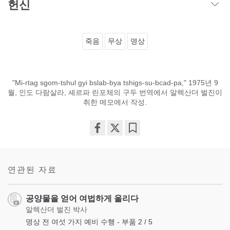
헌신
죽음
무상
명상
"Mi-rtag sgom-tshul gyi bslab-bya tshigs-su-bcad-pa," 1975년 9
월, 인도 다람살라, 셰르파 린포체의 구두 번역에서 알렉산더 벌진이
취한 메모에서 작성.
Share
Bookmark
on
facebook
연관된 자료
공양물을 얻어 여법하게 올리다
알렉산더 벌진 박사
명상 전 여섯 가지 예비 수행 - 부품 2 / 5