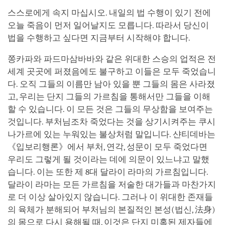
스스로에게 속지 마십시오. 내일의 법 수행이 있기 전에
오늘 죽음이 먼저 일어날지도 모릅니다. 따라서 당신이
법을 수행하고 싶다면 지금부터 시작해야 합니다.
쫑카파와 파드마삼바바와 같은 위대한 스승의 업적은 전
세계 곳곳에 퍼졌음에도 불구하고 이들은 모두 죽었습니
다. 오직 그들의 이름만 남아 있을 뿐 그들의 몸은 사라졌
고, 우리는 단지 그들의 가르침을 통해서만 그들을 이해
할 수 있습니다. 이 모든 것은 그들의 무상함을 보여주는
것입니다. 부처님조차 죽었다는 것을 상기시켜주는 쿠시
나가르에 있는 누워있는 불상처럼 말입니다. 샨티데바는
《입보리행론》에서 부처, 연각, 성문이 모두 죽었다면
우리도 그렇게 될 것이라는 데에 의문이 있느냐고 말했
습니다. 이는 또한 제 8대 달라이 라마의 가르침입니다.
달라이 라마는 모든 가르침을 저술한 대가들과 마찬가지
로 더 이상 살아있지 않습니다. 그러나 이 위대한 존재들
의 육체가 분해되어 부처님의 본질적인 본성(법신, 法身)
의 몸으로 다시 용해될 때, 이것은 단지 미혹된 제자들에