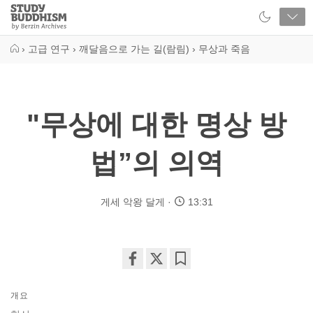
Close
Study
Buddhism
Home
›
고급 연구
›
깨달음으로 가는 길(람림)
›
무상과 죽음
"무상에 대한 명상 방
법”의 의역
게세 악왕 달게
13:31
Share
Bookmark
on
개요
facebook