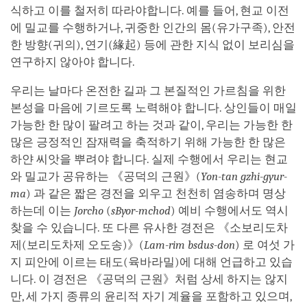
식하고 이를 철저히 따라야합니다. 예를 들어, 현교 이전
에 밀교를 수행하거나, 귀중한 인간의 몸(유가구족), 안전
한 방향(귀의), 연기(緣起) 등에 관한 지식 없이 보리심을
연구하지 않아야 합니다.
우리는 날마다 온전한 길과 그 본질적인 가르침을 위한
본성을 마음에 기르도록 노력해야 합니다. 상인들이 매일
가능한 한 많이 팔려고 하는 것과 같이, 우리는 가능한 한
많은 긍정적인 잠재력을 축적하기 위해 가능한 한 많은
하얀 씨앗을 뿌려야 합니다. 실제 수행에서 우리는 현교
와 밀교가 공유하는 《공덕의 근원》(
Yon-tan gzhi-gyur-
ma
) 과 같은 짧은 경전을 외우고 천천히 염송하며 명상
하는데 이는
Jorcho
(
sByor-mchod
) 예비 수행에서도 역시
찾을 수 있습니다. 또 다른 유사한 경전은 《소보리도차
제(보리도차제 오도송)》(
Lam-rim bsdus-don
) 로 여섯 가
지 피안에 이르는 태도(육바라밀)에 대해 언급하고 있습
니다. 이 경전은 《공덕의 근원》처럼 상세 하지는 않지
만, 세 가지 종류의 윤리적 자기 계율을 포함하고 있으며,