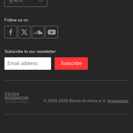
Follow us on
on
on
on
on
facebook
X
soundcloud
youtube
Subscribe to our newsletter
Enter
Subscribe
your
email
Study
© 2003-2026 Berzin Archives e.V.
Impressum
Buddhism
Home