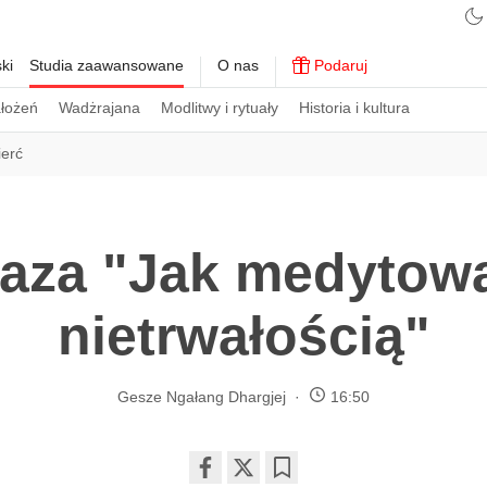
ki
Studia zaawansowane
O nas
Podaruj
ałożeń
Wadżrajana
Modlitwy i rytuały
Historia i kultura
ierć
raza "Jak medytow
nietrwałością"
Gesze Ngałang Dhargjej
16:50