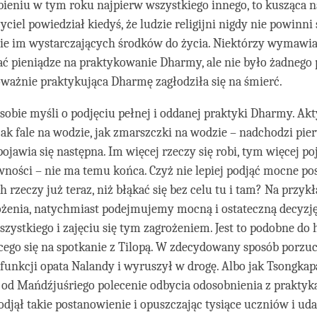
ieniu w tym roku najpierw wszystkiego innego, to kusząca n
ciel powiedział kiedyś, że ludzie religijni nigdy nie powinni
nie im wystarczających środków do życia. Niektórzy wymawiaj
ć pieniądze na praktykowanie Dharmy, ale nie było żadnego
ważnie praktykująca Dharmę zagłodziła się na śmierć.
obie myśli o podjęciu pełnej i oddanej praktyki Dharmy. Ak
jak fale na wodzie, jak zmarszczki na wodzie – nadchodzi pier
ojawia się następna. Im więcej rzeczy się robi, tym więcej po
ności – nie ma temu końca. Czyż nie lepiej podjąć mocne po
h rzeczy już teraz, niż błąkać się bez celu tu i tam? Na przyk
ożenia, natychmiast podejmujemy mocną i ostateczną decyzję
zystkiego i zajęciu się tym zagrożeniem. Jest to podobne do h
ego się na spotkanie z Tilopą. W zdecydowany sposób porzuc
unkcji opata Nalandy i wyruszył w drogę. Albo jak Tsongkapa
od Mańdźjuśriego polecenie odbycia odosobnienia z prakty
djął takie postanowienie i opuszczając tysiące uczniów i udał