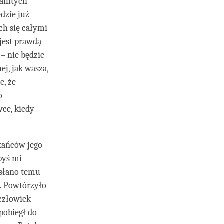
 tamtych
ędzie już
ch się całymi
jest prawdą
– nie będzie
ej, jak wasza,
e, że
o
wce, kiedy
zkańców jego
byś mi
ysłano temu
ł. Powtórzyło
 człowiek
 pobiegł do