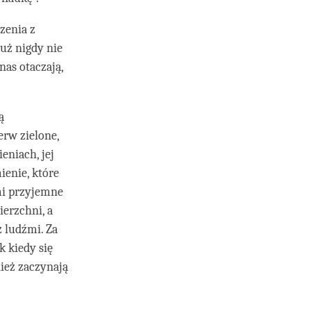
zenia z
uż nigdy nie
as otaczają,
ą
erw zielone,
eniach, jej
ienie, które
mi przyjemne
erzchni, a
 ludźmi. Za
k kiedy się
nież zaczynają