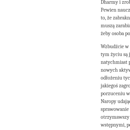
Dharmy i zrob
Pewien nauczy
to, że zabrak
muszą zarabia
żeby osoba po
Wzbudźcie w s
tym życiu są 
natychmiast p
nowych aktyw
odłożeniu tyc
jakiegoś zagr
porzuceniu ws
Naropy udając
sprawowanie f
otrzymawszy 
wstępnymi, po