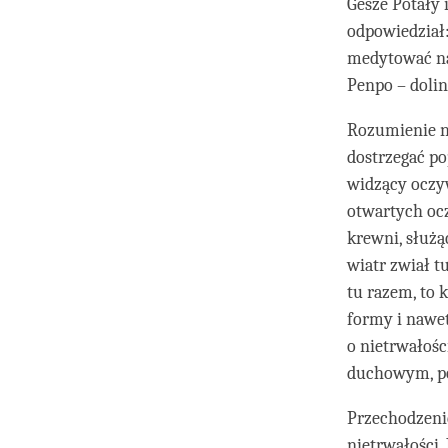
Gesze Potały 
odpowiedział:
medytować na
Penpo – dolin
Rozumienie ni
dostrzegać po
widzący oczyw
otwartych ocz
krewni, służąc
wiatr zwiał t
tu razem, to
formy i nawe
o nietrwałoś
duchowym, po
Przechodzenie
nietrwałości.