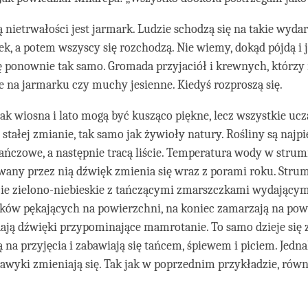
 nietrwałości jest jarmark. Ludzie schodzą się na takie wydar
k, a potem wszyscy się rozchodzą. Nie wiemy, dokąd pójdą i j
 ponownie tak samo. Gromada przyjaciół i krewnych, którzy n
zie na jarmarku czy muchy jesienne. Kiedyś rozproszą się.
jak wiosna i lato mogą być kusząco piękne, lecz wszystkie ucz
 stałej zmianie, tak samo jak żywioły natury. Rośliny są najpi
czowe, a następnie tracą liście. Temperatura wody w strumi
any przez nią dźwięk zmienia się wraz z porami roku. Strum
cie zielono-niebieskie z tańczącymi zmarszczkami wydający
ków pękających na powierzchni, na koniec zamarzają na powi
ją dźwięki przypominające mamrotanie. To samo dzieje się z
na przyjęcia i zabawiają się tańcem, śpiewem i piciem. Jedna
 nawyki zmieniają się. Tak jak w poprzednim przykładzie, rów