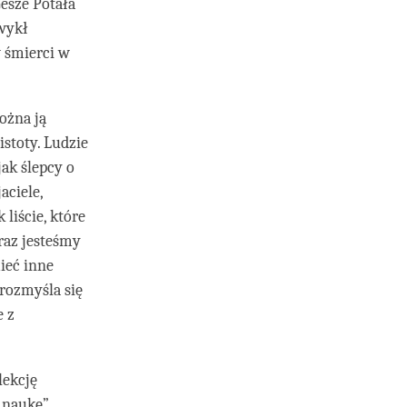
Gesze Potała
zwykł
 śmierci w
ożna ją
istoty. Ludzie
jak ślepcy o
aciele,
 liście, które
eraz jesteśmy
ieć inne
rozmyśla się
e z
lekcję
 naukę”.