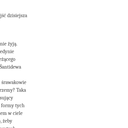
ść dzisiejsza
nie żyją.
jedynie
leżącego
 Śantidewa
 i śrawakowie
mrzemy? Taka
isujący
 – formy tych
tem w ciele
o, żeby