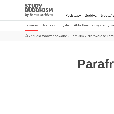
Close
Study
Buddhism
Podstawy
Buddyzm tybetańs
Home
Lam-rim
Nauka o umyśle
Abhidharma i systemy z
›
Studia zaawansowane
›
Lam-rim
›
Nietrwałość i śm
Paraf