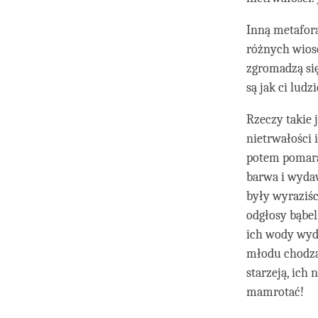
Inną metaforą
różnych wiose
zgromadzą się
są jak ci lud
Rzeczy takie 
nietrwałości i
potem pomarań
barwa i wydaw
były wyraziś
odgłosy bąbel
ich wody wyda
młodu chodzą 
starzeją, ich
mamrotać!