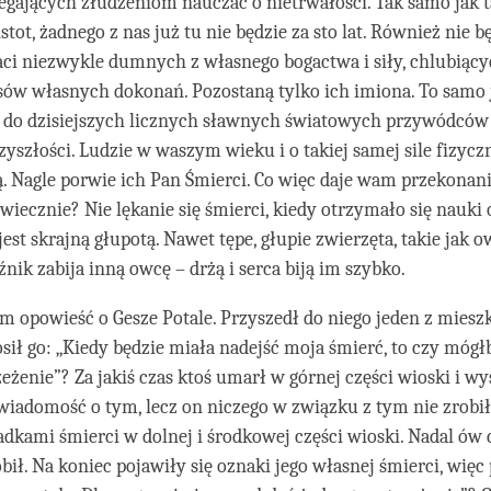
egających złudzeniom nauczać o nietrwałości. Tak samo jak
tot, żadnego z nas już tu nie będzie za sto lat. Również nie b
aci niezwykle dumnych z własnego bogactwa i siły, chlubiący
sów własnych dokonań. Pozostaną tylko ich imiona. To samo 
ę do dzisiejszych licznych sławnych światowych przywódców 
zyszłości. Ludzie w waszym wieku i o takiej samej sile fizyczn
 Nagle porwie ich Pan Śmierci. Co więc daje wam przekonani
 wiecznie? Nie lękanie się śmierci, kiedy otrzymało się nauki 
jest skrajną głupotą. Nawet tępe, głupie zwierzęta, takie jak o
źnik zabija inną owcę – drżą i serca biją im szybko.
ym opowieść o Gesze Potale. Przyszedł do niego jeden z mies
osił go: „Kiedy będzie miała nadejść moja śmierć, to czy mógł
zeżenie”? Za jakiś czas ktoś umarł w górnej części wioski i w
iadomość o tym, lecz on niczego w związku z tym nie zrobi
padkami śmierci w dolnej i środkowej części wioski. Nadal ów
obił. Na koniec pojawiły się oznaki jego własnej śmierci, więc