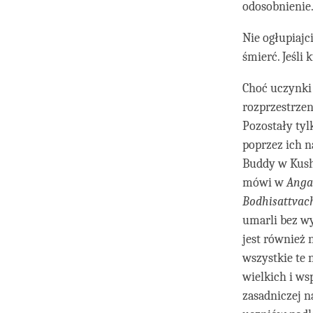
odosobnienie
Nie ogłupiajc
śmierć. Jeśli
Choć uczynki
rozprzestrzen
Pozostały tyl
poprzez ich n
Buddy w Kush
mówi w
Anga
Bodhisattvac
umarli bez wy
jest również 
wszystkie te n
wielkich i ws
zasadniczej 