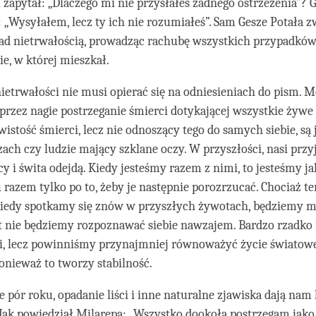
i zapytał: „Dlaczego mi nie przysłałeś żadnego ostrzeżenia”? 
 „Wysyłałem, lecz ty ich nie rozumiałeś”. Sam Gesze Potała 
d nietrwałością, prowadząc rachubę wszystkich przypadków
ie, w której mieszkał.
etrwałości nie musi opierać się na odniesieniach do pism. M
przez nagie postrzeganie śmierci dotykającej wszystkie żywe 
istość śmierci, lecz nie odnoszący tego do samych siebie, są 
ach czy ludzie mający szklane oczy. W przyszłości, nasi przyj
y i świta odejdą. Kiedy jesteśmy razem z nimi, to jesteśmy jak
u razem tylko po to, żeby je następnie porozrzucać. Chociaż t
 kiedy spotkamy się znów w przyszłych żywotach, będziemy m
t nie będziemy rozpoznawać siebie nawzajem. Bardzo rzadko 
ci, lecz powinniśmy przynajmniej równoważyć życie światow
nieważ to tworzy stabilność.
 pór roku, opadanie liści i inne naturalne zjawiska dają nam 
 Jak powiedział Milarepa: „Wszystko dookoła postrzegam jako