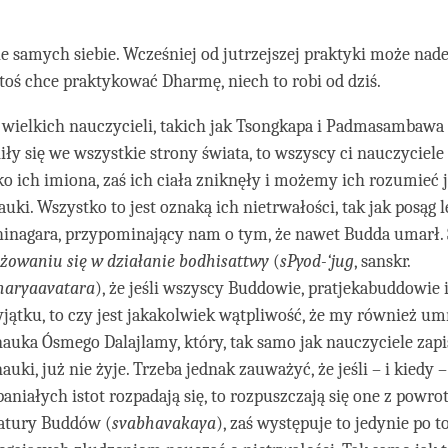
.
ie samych siebie. Wcześniej od jutrzejszej praktyki może nadej
 ktoś chce praktykować Dharmę, niech to robi od dziś.
 wielkich nauczycieli, takich jak Tsongkapa i Padmasambawa
iły się we wszystkie strony świata, to wszyscy ci nauczyciele 
ko ich imiona, zaś ich ciała zniknęły i możemy ich rozumieć 
auki. Wszystko to jest oznaką ich nietrwałości, tak jak posąg 
inagara, przypominający nam o tym, że nawet Budda umarł.
żowaniu się w działanie bodhisattwy
(
sPyod-‘jug
, sanskr.
haryaavatara
), że jeśli wszyscy Buddowie, pratjekabuddowie
jątku, to czy jest jakakolwiek wątpliwość, że my również u
nauka Ósmego Dalajlamy, który, tak samo jak nauczyciele zap
auki, już nie żyje. Trzeba jednak zauważyć, że jeśli – i kiedy
paniałych istot rozpadają się, to rozpuszczają się one z powro
natury Buddów (
svabhavakaya
), zaś występuje to jedynie po t