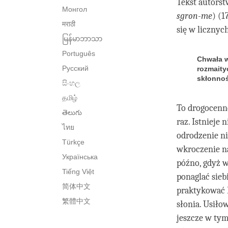
Tekst autors
Монгол
sgron-me
) (1
मराठी
się w liczny
မြန်မာဘာသာ
Português
Chwała w
Русский
rozmaity
skłonnoś
සිංහල
தமிழ்
To drogocenne
తెలుగు
raz. Istnieje
ไทย
odrodzenie ni
Türkçe
wkroczenie na
Українська
późno, gdyż w
Tiếng Việt
ponaglać sie
简体中文
praktykować 
繁體中文
słonia. Usił
jeszcze w tym