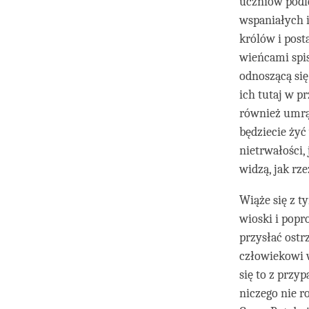
uczniów podl
wspaniałych is
królów i post
wieńcami spi
odnoszącą si
ich tutaj w pr
również umrą.
będziecie żyć
nietrwałości, 
widzą, jak rze
Wiąże się z t
wioski i popr
przysłać ostr
człowiekowi w
się to z przy
niczego nie r