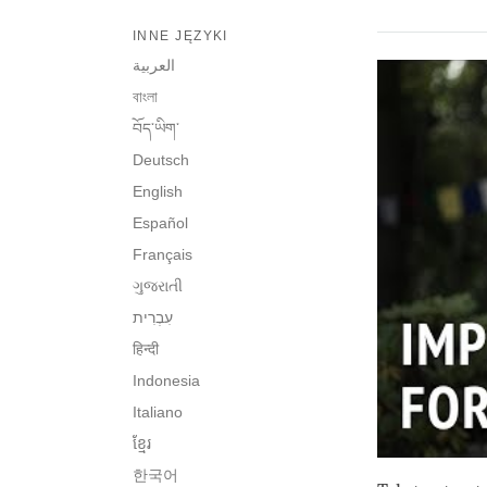
INNE JĘZYKI
العربية
বাংলা
བོད་ཡིག་
Deutsch
English
Español
Français
ગુજરાતી
हिन्दी
Indonesia
Italiano
ខ្មែរ
한국어