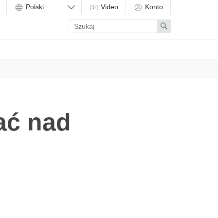
Video
Konto
Enter
Search
search
term
ać nad