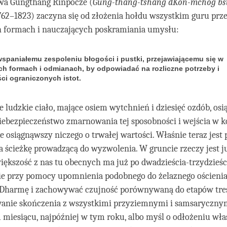
twa Gungthang Rinpocze (
Gung-thang-tshang dKon-mchog bst
762–1823) zaczyna się od złożenia hołdu wszystkim guru pr
ch formach i nauczających poskramiania umysłu:
spaniałemu zespoleniu błogości i pustki, przejawiającemu się w
ch formach i odmianach, by odpowiadać na rozliczne potrzeby i
ci ograniczonych istot.
 ludzkie ciało, mające osiem wytchnień i dziesięć ozdób, osią
 niebezpieczeństwo zmarnowania tej sposobności i wejścia w k
e osiągnąwszy niczego o trwałej wartości. Właśnie teraz jest 
 ścieżkę prowadzącą do wyzwolenia. W gruncie rzeczy jest j
iększość z nas tu obecnych ma już po dwadzieścia-trzydzieśc
bie przy pomocy upomnienia podobnego do żelaznego ościenia
Dharmę i zachowywać czujność porównywaną do etapów tre
owanie skończenia z wszystkimi przyziemnymi i samsaryczn
 miesiącu, najpóźniej w tym roku, albo myśl o odłożeniu wła