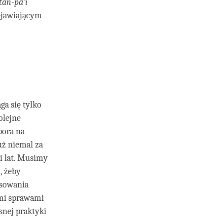
an-pa'i
zejawiającym
ga się tylko
olejne
pora na
uż niemal za
i lat. Musimy
, żeby
sowania
ymi sprawami
snej praktyki