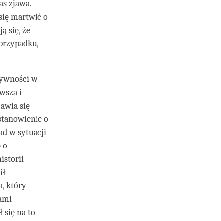
as zjawa.
 się martwić o
ą się, że
 przypadku,
tywności w
wsza i
jawia się
stanowienie o
ład w sytuacji
 o
istorii
ił
, który
kami
 się na to