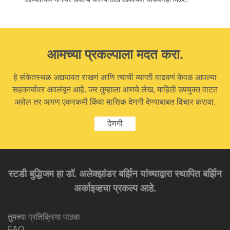
आमच्या प्रकल्पाला मदत करा.
हे संकेतस्थळ अद्ययावत राखणं आणि त्याची व्याप्ती वाढवणं केवळ आपल्या
सहकार्यावर अवलंबून आहे. जर तुम्हाला आमचे लेख, माहिती उपयुक्त वाटत
असेल तर आपण एकरकमी किंवा मासिक देणगी देण्याबाबत विचार करावा.
देणगी
स्टडी बुद्धिजम हा डॉ. अलेक्झांडर बर्झिन यांच्याद्वारा स्थापित बर्झिन
अर्काइव्हचा प्रकल्प आहे.
तुमच्या प्रतिक्रिया पाठवा
FAQ