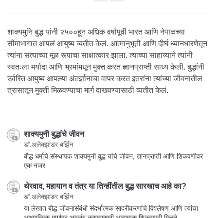
Share
on
facebook
शाक्यमुनि बुद्ध यांनी २५००हून अधिक वर्षांपूर्वी भारत आणि नेपाळच्या
सीमाभागात आपलं आयुष्य व्यतीत केलं. आत्मानुभूती आणि दीर्घ ध्यानधारणेतून
त्यांना सत्याच्या मूळ रूपाचा साक्षात्कार झाला. त्याच्या साहाय्याने त्यांनी
स्वतःला मर्यादा आणि भ्रमांमधून मुक्त करत ज्ञानप्राप्ती साध्य केली. बुद्धांनी
उर्वरित आयुष्य आपल्या अंतर्ज्ञानाचा वापर करत इतरांना त्यांच्या जीवनातील
त्रासातून मुक्ती मिळवण्याचा मार्ग दाखवण्यासाठी व्यतीत केलं.
शाक्यमुनी बुद्धांचे जीवन
डॉ.अलेक्झांडर बर्झिन
बौद्ध धर्माचे संस्थापक शाक्यमुनी बुद्ध यांचे जीवन, ज्ञानप्राप्ती आणि शिकवणीवर
एक नजर
थेरवाद, महायान व तंत्र या तिन्हींतील बुद्ध सारखाच आहे का?
डॉ.अलेक्झांडर बर्झिन
या लेखात बौद्ध जीवनासंबंधी संदर्भात्मक सादरीकरणांचे विश्लेषण आणि त्यांचा
आध्यात्मिक मार्गावर अवलंब करण्यासाठी आवश्यक शिकवणही मिळते.