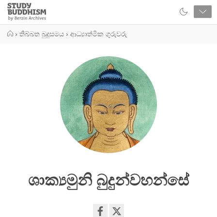
Close
Study
Buddhism
Home
›
තිබ්බත බුදුසමය
›
ආධ්‍යාත්මික ගුරුවරු
ශාක්‍යමුනි බුදුන්වහන්සේ