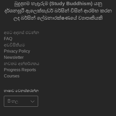
බුදුදහම හැදෑරුම (Study Buddhism) යනු
දර්ශනසූරී ඇලෙක්සැඩර් බර්සින් විසින් ආරම්භ කරන
ලද බර්සින් ලේඛනාරක්ෂණයේ ව්‍යාපෘතියකි
අපට අදහස් එවන්න
FAQ
අඩවිසිතියම
Privacy Policy
Newsletter
නවතම අන්තර්ගතය
Progress Reports
Courses
භාෂාව වෙනස්කරන්න