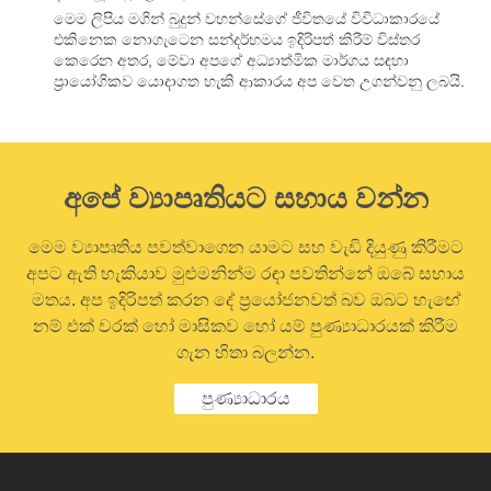
මෙම ලිපිය මගින් බුදුන් වහන්සේගේ ජීවිතයේ විවිධාකාරයේ
එකිනෙක නොගැටෙන සන්දර්භමය ඉදිරිපත් කිරීම් විස්තර
කෙරෙන අතර, මේවා අපගේ අධ්‍යාත්මික මාර්ගය සඳහා
ප්‍රායෝගිකව යොදාගත හැකි ආකාරය අප වෙත උගන්වනු ලබයි.
අපේ ව්‍යාපෘතියට සහාය වන්න
මෙම ව්‍යාපෘතිය පවත්වාගෙන යාමට සහ වැඩි දියුණු කිරීමට
අපට ඇති හැකියාව මුළුමනින්ම රඳා පවතින්නේ ඔබේ සහාය
මතය. අප ඉදිරිපත් කරන දේ ප්‍රයෝජනවත් බව ඔබට හැඟේ
නම් එක් වරක් හෝ මාසිකව හෝ යම් පුණ්‍යාධාරයක් කිරීම
ගැන හිතා බලන්න.
පුණ්‍යාධාරය