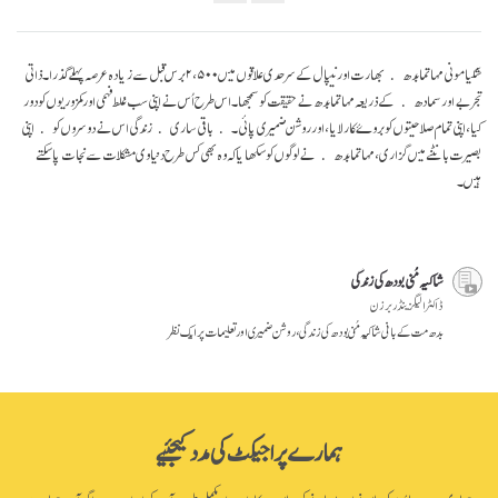
Share
on
facebook
شکیامونی مہاتما بدھ بھارت اور نیپال کے سرحدی علاقوں میں ۲،۵۰۰ برس قبل سے زیادہ عرصہ پہلے گذرا۔ ذاتی
تجربے اور سمادھ کے ذریعہ مہاتما بدھ نے حقیقت کو سمجھا۔ اس طرح اُس نے اپنی سب غلط فہمی اور کمزوریوں کو دور
کیا، اپنی تمام صلاحیتوں کو بروۓ کار لایا، اور روشن ضمیری پائی۔ باقی ساری زندگی اس نے دوسروں کو اپنی
بصیرت بانٹنے میں گزاری، مہاتما بدھ نے لوگوں کو سکھایا کہ وہ بھی کس طرح دنیاوی مشکلات سے نجات پا سکتے
ہیں۔
شاکیہ مُنی بودھ کی زندگی
ڈاکٹر الیگزینڈر برزن
بدھ مت کے بانی شاکیہ مُنی بودھ کی زندگی، روشن ضمیری اور تعلیمات پر ایک نظر
ہمارے پراجیکٹ کی مدد کیجئیے