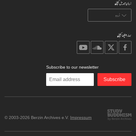
زبان تبدیل کیجئیے
ہمارا پیچھا کیجئیے
on
on
on
on
youtube
soundcloud
X
facebook
Subscribe to our newsletter
Enter
Subscribe
your
email
Study
© 2003-2026 Berzin Archives e.V.
Impressum
Buddhism
Home