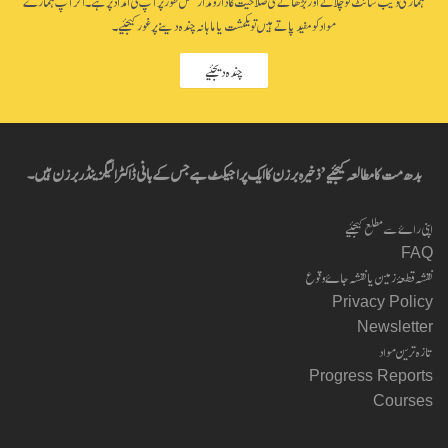
ہماری ویب سائٹ کو چلانے اور بڑھانے کی صلاحیت کا دارومدار مکمل طور پر آپ کی امداد پر ہے۔ اگر آپ ہمارے
مواد کو مفید پاتے ہیں تو یکمشت یا ماہانہ چندہ دینے پر غور کیجئیے۔
چندہ دیجئیے
بدھ مت کا مطالعہ کیجئیے’ ذخیرہ برزن کا ایک پراجیکٹ ہے جس کے بانی ڈاکٹر الیگزینڈر برزن ہیں۔
اپنی راۓ سے مطلع کیجئیے
FAQ
نقشہ قطعۂ زمین یا نقشہ جاۓ وقوع
Privacy Policy
Newsletter
تازہ ترین مواد
Progress Reports
Courses