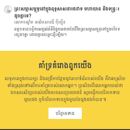
ព្រះសម្មាសម្ពុទ្ធនៅក្នុងពុទ្ធសាសនាថេរវាទ មហាយាន និងទន្រ្ទៈ៖
ដូចគ្នាទេ?
លោកបណ្ឌិត អាលិចសានឌឺ បុឺហ្សុីន
អត្ថបទនេះធ្វើការពន្យល់អំពីទិដ្ឋភាពនានានៃជីវិតព្រះសម្មាសម្ពុទ្ធនៅក្នុងបរិបទ
ផ្សេងៗគ្នា ដោយគ្មានជម្លោះអ្វីឡើយ។
គាំទ្រគំរោងពួកយើង
លទ្ធភាពក្នុងការរក្សា និងពង្រីកបន្ថែមនូវគេហទំព័ររបស់យើង គឺវាអាស្រ័យ
ទាំងស្រុងទៅលើការគាំទ្ររបស់លោកអ្នក។ ប្រសិនបើលោកអ្នកយល់ថា
ឯកសារសិក្សារបស់យើងមានសារប្រយោជន៏ សូមធ្វើការបរិចាកទាន
មួយដង ឬក៏បរិចាកទានក្នុងមួយខែមួងដងក៏បាន៕
បរិច្ចាគទាន