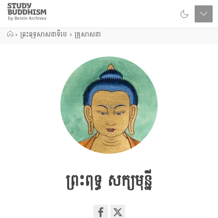
Close
Study
Buddhism
Home
›
ព្រះពុទ្ធសាសនាទីបេ
›
គ្រូសាសនា
ព្រះពុទ្ធ សក្យមុន្នី