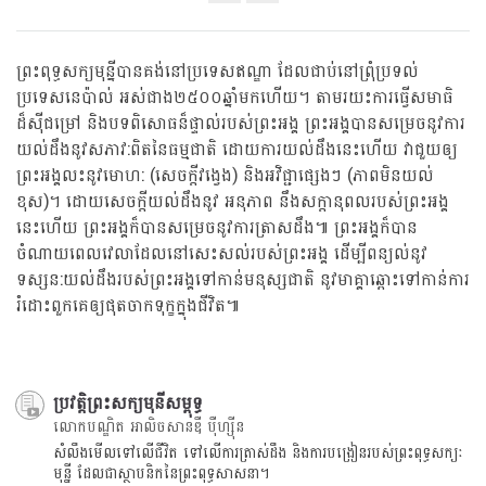
Share
on
facebook
ព្រះពុទ្ធសក្យមុន្នីបានគង់នៅប្រទេសឥណ្ឌា ដែលជាប់នៅព្រំុប្រទល់
ប្រទេសនេប៉ាល់ អស់ជាង២៥០០ឆ្នាំមកហើយ។ តាមរយះការធ្វើសមាធិ
ដ៏សុីជម្រៅ និងបទពិសោធន៏ផ្ទាល់របស់ព្រះអង្គ ព្រះអង្គបានសម្រេចនូវការ
យល់ដឹងនូវសភាវ:ពិតនៃធម្មជាតិ ដោយការយល់ដឹងនេះហើយ វាជួយឲ្យ
ព្រះអង្គលះនូវមោហ: (សេចក្តីវង្វេង) និងអវិជ្ជាផ្សេងៗ (ភាពមិនយល់
ខុស)។ ដោយសេចក្តីយល់ដឹងនូវ អនុភាព នឹងសក្តានុពលរបស់ព្រះអង្គ
នេះហើយ ព្រះអង្គក៏បានសម្រេចនូវការត្រាសដឹង៕ ព្រះអង្គក៏បាន
ចំណាយពេលវេលាដែលនៅសេះសល់របស់ព្រះអង្គ ដើម្បីពន្យល់នូវ
ទស្សន:យល់ដឹងរបស់ព្រះអង្គទៅកាន់មនុស្សជាតិ នូវមាគ្គាឆ្ពោះទៅកាន់ការ
រំដោះពួកគេឲ្យផុតចាកទុក្ខក្នុងជីវិត៕
ប្រវត្តិព្រះសក្យមុនីសម្ពុទ្ធ
លោកបណ្ឌិត អាលិចសានឌឺ បុឺហ្សុីន
សំលឹងមើលទៅលើជីវិត ទៅលើការត្រាស់ដឹង និងការបង្រៀនរបស់ព្រះពុទ្ធសក្យៈ
មុន្នី ដែលជាស្ថាបនិកនៃព្រះពុទ្ធសាសនា។