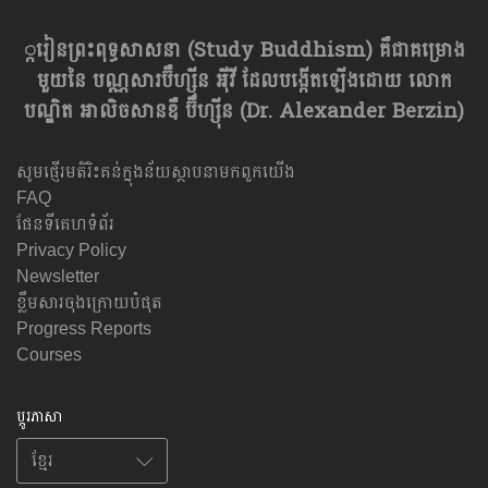
្ករៀនព្រះពុទ្ធសាសនា​ (Study Buddhism) គឺជាគម្រោង
មួយនៃ បណ្ណសារប៊ឺហ្សុីន អុីវី ដែលបង្កើតឡើងដោយ លោក
បណ្ឌិត អាលិចសានឌឺ ប៊ឺហ្សុីន (Dr. Alexander Berzin)
សូមផ្ញើរមតិរិះគន់ក្នុងន័យស្ថាបនាមកពួកយើង
FAQ
ផែនទីគេហទំព័រ
Privacy Policy
Newsletter
ខ្លឹមសារចុងក្រោយបំផុត
Progress Reports
Courses
ប្តូរភាសា