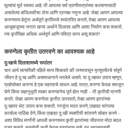
मूल्यांचं मूर्त स्वरूप आहे. ती आपल्या सर्व प्राणीमात्रांच्या कल्याणासाठी
असलेल्या बांधिलकीचा ठोस आणि प्रत्यक्ष नमुना आहे. जेव्हा आपण आपल्या
करुणामय हेतूंना अर्थपूर्ण कृतींमध्ये रूपांतरित करतो, तेव्हा आपण आपल्या
आजूबाजूच्या जगात खऱ्या अर्थाने दिलासा आणि आशा निर्माण करू शकतो.
त्या कृतींपेक्षा अधिक अर्थपूर्ण आणि पवित्र काय असू शकतं?
करुणेला कृतीत उतरवणे का आवश्यक आहे
दुःखाचे दिलाशामध्ये रूपांतर
चार आर्य सत्यांपैकी पहिले सत्य शिकवते की जन्मापासून मृत्यूपर्यंतचे संपूर्ण
जीवन हे दुःख आणि असमाधानाने भरलेले असते. या दुःखावर उपाय म्हणून,
प्रज्ञेसोबत करुणा हे एक महत्त्वाचे साधन आहे. मात्र, करुणा केवळ समजून
घेणे किंवा सहानुभूती व्यक्त करण्यानेच पूर्ण होत नाही – ती कृतीची मागणी
करते. जेव्हा आपण करुणेला कृतीत उतरवतो, तेव्हा आपण इतरांच्या
दुःखावर थेट उपाय करू शकतो. गरजूंना मदत करणे, एखाद्या चांगल्या
कार्याला पाठिंबा देणे, किंवा एखाद्या दुःखी व्यक्तीची शांतपणे सोबत करणे –
अशा विविध मार्गांनी आपली करुणामय कृती इतरांच्या जीवनात मोठा बदल
घडवू शकते. करुणेची कृती केवळ इतरांनाच नव्हे, तर आपल्यालाही