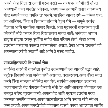
असते, तेव्हा तिला सल्ल्याची गरज नसते — तर फक्त कोणीतरी सोबत
असण्याची गरज असते? अनेकदा, आपण करू शकणारी सर्वात करुणामय
गोष्ट म्हणजे फक्त 'उपस्थित' असणे. भावनिक आधार देणे — प्रेमळ शब्द,
एक आलिंगन, किंवा न विचारता शांतपणे ऐकून घेणे — यामुळे प्रचंड
दिलासा आणि मानसिक आधार मिळतो. अशा प्रकारची करुणामय कृती
कोणतेही मोठे प्रयत्न किंवा दिखाऊपणा मागत नाही; अनेकदा, अशाच
छोट्या छोट्या दयाळू कृतींचा सर्वात मोठा परिणाम होतो. जेव्हा आपण
इतरांच्या गरजेच्या काळात त्यांच्यासोबत असतो, तेव्हा आपण दाखवतो की
आपल्याला त्यांची काळजी आहे आणि ते एकटे नाहीत.
समाजहितासाठी नि:स्वार्थ सेवा
स्वयंसेवा करणे ही करुणेला कृतीत उतरवण्याची एक आणखी पद्धत आहे.
बहुतेक ठिकाणी अशा अनेक संधी असतात: उदाहरणार्थ, अन्न बँकेत मदत
करणे किंवा स्वच्छता मोहिमेत भाग घेणे. स्वयंसेवा आपल्याला इतरांच्या
कल्याणासाठी थेट योगदान देण्याची संधी देते आणि आपल्या जीवनाला एक
मजबूत उद्दिष्ट प्रदान करते. आपला वेळ आणि प्रयत्न इतरांना मदत
करण्यात समर्पित करून, आपण सहनशीलता आणि करुणा यांचे संवर्धन
करू शकतो. आपण नम्रतेचीही जोपासना करतो, कारण आपल्याला जाणीव