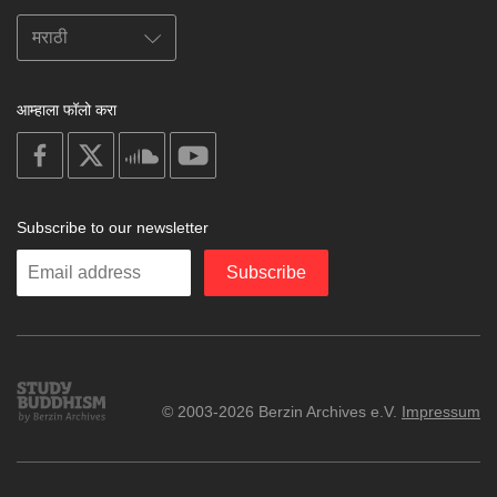
आम्हाला फॉलो करा
on
on
on
on
facebook
X
soundcloud
youtube
Subscribe to our newsletter
Enter
Subscribe
your
email
Study
© 2003-2026 Berzin Archives e.V.
Impressum
Buddhism
Home