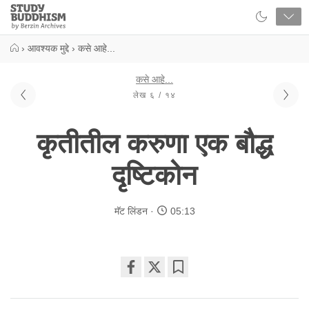
Close
Study
Buddhism
Home
›
आवश्यक मुद्दे
›
कसे आहे...
कसे आहे...
लेख ६ / १४
कृतीतील करुणा एक बौद्ध
दृष्टिकोन
मॅट लिंडन
05:13
Share
Bookmark
on