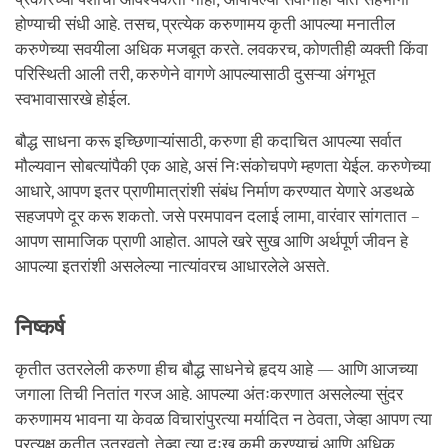
होण्याची संधी आहे. तसच, प्रत्येक करुणामय कृती आपल्या मनातील
करुणेच्या सवयीला अधिक मजबूत करते. लवकरच, कोणतीही व्यक्ती किंवा
परिस्थिती आली तरी, करुणेने वागणे आपल्यासाठी दुसऱ्या अंगभूत
स्वभावासारखे होईल.
बौद्ध साधना करू इच्छिणाऱ्यांसाठी, करुणा ही कदाचित आपल्या सर्वात
मौल्यवान सोबत्यांपैकी एक आहे, असं निःसंकोचपणे म्हणता येईल. करुणेच्या
आधारे, आपण इतर प्राणीमात्रांशी संबंध निर्माण करण्यात येणारे अडथळे
सहजपणे दूर करू शकतो. जसे परमपावन दलाई लामा, वारंवार सांगतात –
आपण सामाजिक प्राणी आहोत. आपले खरे सुख आणि अर्थपूर्ण जीवन हे
आपल्या इतरांशी असलेल्या नात्यांवरच आधारलेले असते.
निष्कर्ष
कृतीत उतरलेली करुणा हीच बौद्ध साधनेचे हृदय आहे — आणि आजच्या
जगाला तिची नितांत गरज आहे. आपल्या अंतःकरणात असलेल्या सुंदर
करुणामय भावना या केवळ विचारांपुरत्या मर्यादित न ठेवता, जेव्हा आपण त्या
प्रत्यक्ष कृतीत उतरवतो, तेव्हा त्या दुःख कमी करण्याचं आणि अधिक