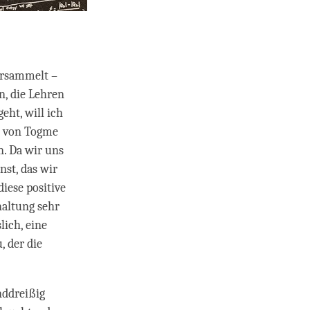
ersammelt –
n, die Lehren
eht, will ich
“ von Togme
n. Da wir uns
nst, das wir
diese positive
haltung sehr
lich, eine
, der die
nddreißig