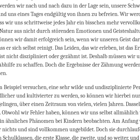
 werden wir nach und nach dazu in der Lage sein, unsere Schw
d uns eines Tages endgültig von ihnen zu befreien. Wir wer
dass wir uns schrittweise jedes Jahr ein bisschen mehr vervol
 Natur aus nicht durch störenden Emotionen und Geisteshal
 können wir damit erfolgreich sein, wenn wir unseren Geist da
ss er sich selbst reinigt. Das Leiden, das wir erleben, ist das E
ist nicht diszipliniert oder gezähmt ist. Deshalb müssen wir 
bhilfe zu schaffen. Doch die Ergebnisse der Zähmung werden
len.
Beispiel versuchen, eine sehr wilde und undisziplinierte Pe
edlicher und kultivierter zu werden, so können wir hierbei n
elingen, über einen Zeitraum von vielen, vielen Jahren. Dassel
. Obwohl wir Fehler haben, können wir uns selbst allmählich 
in ähnliches Phänomen bei Kindern beobachten. Am Anfang 
 nichts und sind vollkommen ungebildet. Doch sie durchlauf
 Schulklassen, die erste Klasse, die zweite, und so weiter, un