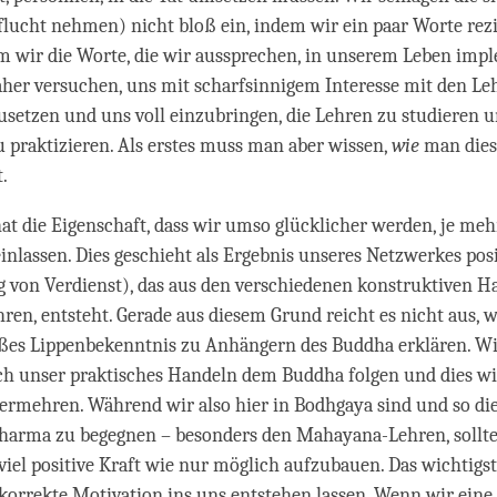
lucht nehmen) nicht bloß ein, indem wir ein paar Worte rezi
 wir die Worte, die wir aussprechen, in unserem Leben impl
aher versuchen, uns mit scharfsinnigem Interesse mit den Le
setzen und uns voll einzubringen, die Lehren zu studieren u
zu praktizieren. Als erstes muss man aber wissen,
wie
man dies
.
t die Eigenschaft, dass wir umso glücklicher werden, je meh
nlassen. Dies geschieht als Ergebnis unseres Netzwerkes posi
von Verdienst), das aus den verschiedenen konstruktiven H
hren, entsteht. Gerade aus diesem Grund reicht es nicht aus, 
oßes Lippenbekenntnis zu Anhängern des Buddha erklären. W
ch unser praktisches Handeln dem Buddha folgen und dies w
ermehren. Während wir also hier in Bodhgaya sind und so di
harma zu begegnen – besonders den Mahayana-Lehren, sollt
viel positive Kraft wie nur möglich aufzubauen. Das wichtigste
 korrekte Motivation ins uns entstehen lassen. Wenn wir ein