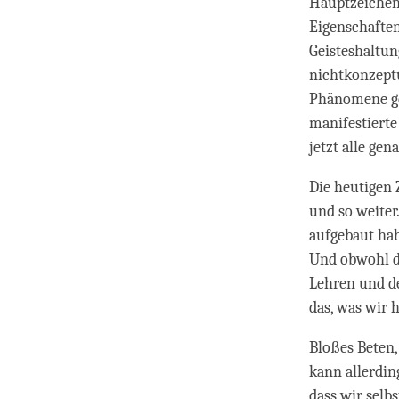
Hauptzeichen
Eigenschaften
Geisteshaltun
nichtkonzeptu
Phänomene gen
manifestierte
jetzt alle gen
Die heutigen 
und so weiter
aufgebaut hab
Und obwohl di
Lehren und d
das, was wir 
Bloßes Beten,
kann allerdin
dass wir selb