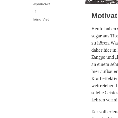
Українська
اُردو
Motivat
Tiếng Việt
Heute haben 
sogar aus Tib
zu hören. Was
daher hier in
Zangpo und „D
an einem sehr 
hier aufbauen
Kraft effekti
weitreichend 
solche Geiste
Lehren vermit
Der voll erle