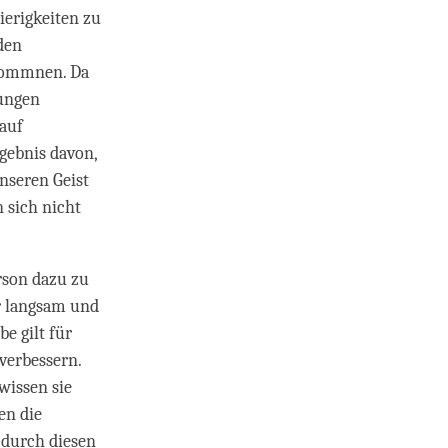
ierigkeiten zu
den
lkommnen. Da
tungen
rauf
rgebnis davon,
unseren Geist
 sich nicht
rson dazu zu
ur langsam und
be gilt für
verbessern.
wissen sie
en die
d durch diesen