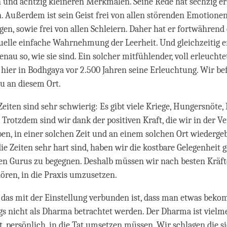
 und achtzig kleineren Merkmalen. Seine Rede hat sechzig e
. Außerdem ist sein Geist frei von allen störenden Emotione
gen, sowie frei von allen Schleiern. Daher hat er fortwährend
elle einfache Wahrnehmung der Leerheit. Und gleichzeitig er
au so, wie sie sind. Ein solcher mitfühlender, voll erleucht
 hier in Bodhgaya vor 2.500 Jahren seine Erleuchtung. Wir be
au an diesem Ort.
Zeiten sind sehr schwierig: Es gibt viele Kriege, Hungersnöte
. Trotzdem sind wir dank der positiven Kraft, die wir in der V
en, in einer solchen Zeit und an einem solchen Ort wiederg
e Zeiten sehr hart sind, haben wir die kostbare Gelegenheit 
en Gurus zu begegnen. Deshalb müssen wir nach besten Kräft
hören, in die Praxis umzusetzen.
 das mit der Einstellung verbunden ist, dass man etwas bek
gs nicht als Dharma betrachtet werden. Der Dharma ist vielm
st, persönlich, in die Tat umsetzen müssen. Wir schlagen die s