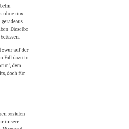
 beim
s, ohne uns
h geradeaus
aben. Dieselbe
befassen.
 zwar auf der
m Fall dazu in
mrim“, dem
ts, doch für
nen sozialen
ir unsere