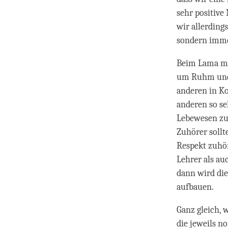
sehr positiv
wir allerding
sondern imme
Beim Lama mus
um Ruhm und 
anderen in Ko
anderen so seh
Lebewesen zu
Zuhörer sollt
Respekt zuhö
Lehrer als au
dann wird die
aufbauen.
Ganz gleich,
die jeweils 