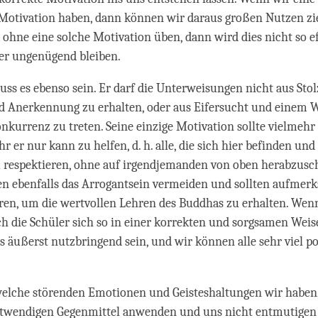
e Motivation haben, dann können wir daraus großen Nutzen z
s ohne eine solche Motivation üben, dann wird dies nicht so ef
r ungenügend bleiben.
s es ebenso sein. Er darf die Unterweisungen nicht aus Stol
Anerkennung zu erhalten, oder aus Eifersucht und einem 
nkurrenz zu treten. Seine einzige Motivation sollte vielmehr 
r er nur kann zu helfen, d. h. alle, die sich hier befinden und
 respektieren, ohne auf irgendjemanden von oben herabzusc
en ebenfalls das Arrogantsein vermeiden und sollten aufmer
ren, um die wertvollen Lehren des Buddhas zu erhalten. Wen
ch die Schüler sich so in einer korrekten und sorgsamen Weis
s äußerst nutzbringend sein, und wir können alle sehr viel po
 welche störenden Emotionen und Geisteshaltungen wir haben
notwendigen Gegenmittel anwenden und uns nicht entmutigen