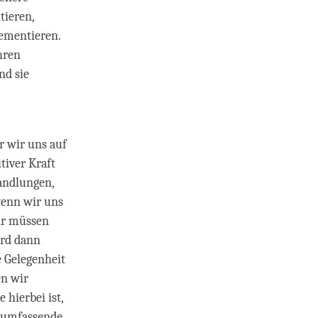
tieren,
ementieren.
hren
nd sie
r wir uns auf
tiver Kraft
andlungen,
wenn wir uns
ir müssen
ird dann
e Gelegenheit
en wir
 hierbei ist,
e umfassende,