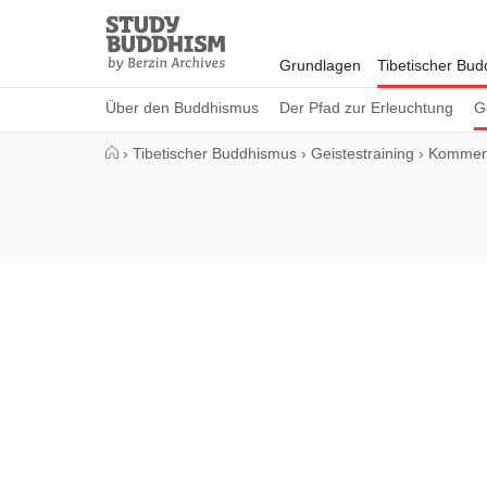
Close
Study
Buddhism
Grundlagen
Tibetischer Bu
Home
Über den Buddhismus
Der Pfad zur Erleuchtung
G
›
Tibetischer Buddhismus
›
Geistestraining
›
Komment