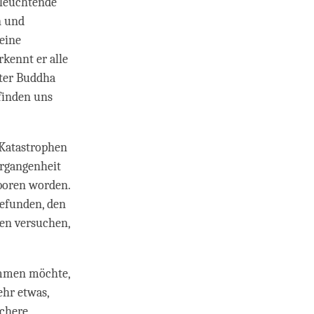
rleuchtende
n und
 eine
kennt er alle
eter Buddha
finden uns
, Katastrophen
ergangenheit
eboren worden.
gefunden, den
en versuchen,
ommen möchte,
ehr etwas,
ichere