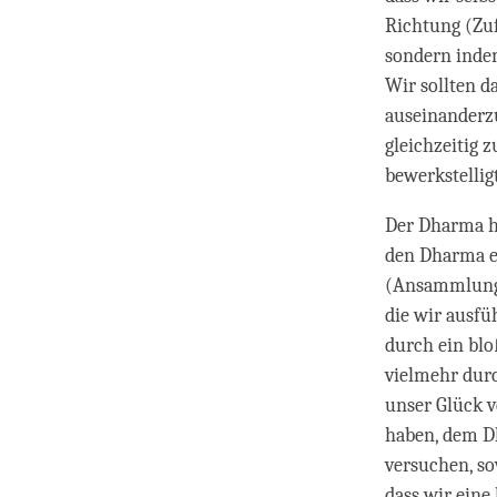
Richtung (Zuf
sondern indem
Wir sollten d
auseinanderzu
gleichzeitig 
bewerkstelligt
Der Dharma ha
den Dharma ei
(Ansammlung 
die wir ausfü
durch ein bl
vielmehr dur
unser Glück v
haben, dem D
versuchen, so
dass wir eine