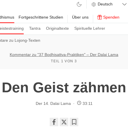
ddhismus
Fortgeschrittene Studien
Über uns
Spenden
eistestraining
Tantra
Originaltexte
Spirituelle Lehrer
are zu Lojong-Texten
Kommentar zu "37 Bodhisattva-Praktiken" – Der Dalai Lama
TEIL 1 VON 3
Den Geist zähmen
Der 14. Dalai Lama
33:11