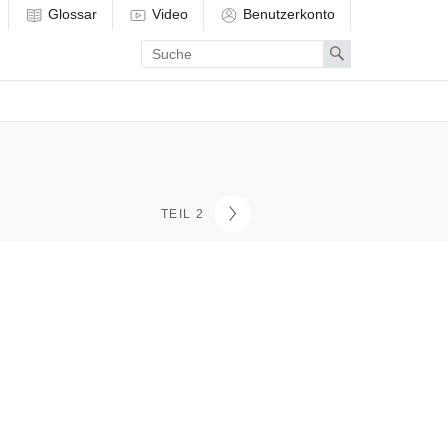
Glossar
Video
Benutzerkonto
Enter
Search
search
term
TEIL 2