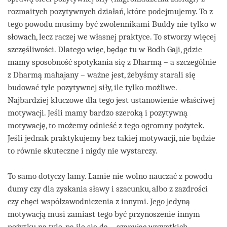
rozmaitych pozytywnych działań, które podejmujemy. To z
tego powodu musimy być zwolennikami Buddy nie tylko w
słowach, lecz raczej we własnej praktyce. To stworzy więcej
szczęśliwości. Dlatego więc, będąc tu w Bodh Gaji, gdzie
mamy sposobność spotykania się z Dharmą – a szczególnie
z Dharmą mahajany – ważne jest, żebyśmy starali się
budować tyle pozytywnej siły, ile tylko możliwe.
Najbardziej kluczowe dla tego jest ustanowienie właściwej
motywacji. Jeśli mamy bardzo szeroką i pozytywną
motywację, to możemy odnieść z tego ogromny pożytek.
Jeśli jednak praktykujemy bez takiej motywacji, nie będzie
to równie skuteczne i nigdy nie wystarczy.
To samo dotyczy lamy. Lamie nie wolno nauczać z powodu
dumy czy dla zyskania sławy i szacunku, albo z zazdrości
czy chęci współzawodniczenia z innymi. Jego jedyną
motywacją musi zamiast tego być przynoszenie innym
pożytku na tyle, na ile się da – szanując wszystkich