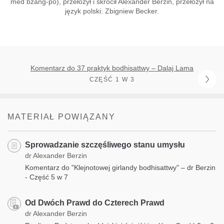
med bzang-po), przełożył i skrócił Alexander Berzin, przełożył na
język polski: Zbigniew Becker.
Komentarz do 37 praktyk bodhisattwy – Dalaj Lama
CZĘŚĆ 1 W 3
MATERIAŁ POWIĄZANY
Sprowadzanie szczęśliwego stanu umysłu
dr Alexander Berzin
Komentarz do "Klejnotowej girlandy bodhisattwy" – dr Berzin
- Część 5 w 7
Od Dwóch Prawd do Czterech Prawd
dr Alexander Berzin