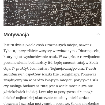
Motywacja
Jest tu dzisiaj wiele osób z rozmaitych miejsc, nawet z
Tybetu, i przyszliście wszyscy w związanym z Dharmą celu,
którym jest wysłuchiwanie nauk. W związku z rozwijaniem
postanowienia bodhiczitty itd. będę nauczał tutaj, w Bodh
Gaja,
37 praktyk bodhisattwy
Togmeja-zangpo oraz
Trzech
zasadniczych aspektów ścieżki
Dże Tsongkhapy. Ponieważ
znajdujemy się w bardzo świętym miejscu, pozytywna siła
czy zasługa budowana tutaj jest o wiele mocniejsza niż
gdziekolwiek indziej. Lecz aby ta pozytywna siła mogła
działać najbardziej skutecznie, musimy mieć bardzo
obszerną i szeroką motywację i postawę. Są one niezbędne