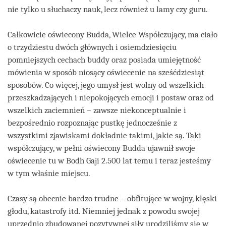
nie tylko u słuchaczy nauk, lecz również u lamy czy guru.
Całkowicie oświecony Budda, Wielce Współczujący, ma ciało
o trzydziestu dwóch głównych i osiemdziesięciu
pomniejszych cechach buddy oraz posiada umiejętność
mówienia w sposób niosący oświecenie na sześćdziesiąt
sposobów. Co więcej, jego umysł jest wolny od wszelkich
przeszkadzających i niepokojących emocji i postaw oraz od
wszelkich zaciemnień – zawsze niekonceptualnie i
bezpośrednio rozpoznając pustkę jednocześnie z
wszystkimi zjawiskami dokładnie takimi, jakie są. Taki
współczujący, w pełni oświecony Budda ujawnił swoje
oświecenie tu w Bodh Gaji 2.500 lat temu i teraz jesteśmy
w tym właśnie miejscu.
Czasy są obecnie bardzo trudne – obfitujące w wojny, klęski
głodu, katastrofy itd. Niemniej jednak z powodu swojej
uprzednio zbudowanej pozytywnej siły urodziliśmy się w