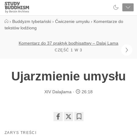
Close
Study
Buddhism
Home
›
Buddyzm tybetański
›
Ćwiczenie umysłu
›
Komentarze do
tekstów lodźiong
Komentarz do 37 praktyk bodhisattwy – Dalaj Lama
CZĘŚĆ 1 W 3
Ujarzmienie umysłu
XIV Dalajlama
26:18
Share
Bookmark
on
ZARYS TREŚCI