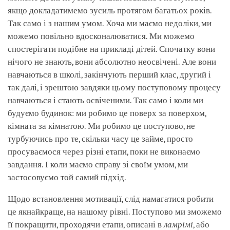
якщо докладатимемо зусиль протягом багатьох років.
Так само і з нашим умом. Хоча ми маємо недоліки, ми
можемо повільно вдосконалюватися. Ми можемо
спостерігати подібне на прикладі дітей. Спочатку вони
нічого не знають, вони абсолютно неосвічені. Але вони
навчаються в школі, закінчують перший клас, другий і
так далі, і зрештою завдяки цьому поступовому процесу
навчаються і стають освіченими. Так само і коли ми
будуємо будинок: ми робимо це поверх за поверхом,
кімната за кімнатою. Ми робимо це поступово, не
турбуючись про те, скільки часу це займе, просто
просуваємося через різні етапи, поки не виконаємо
завдання. І коли маємо справу зі своїм умом, ми
застосовуємо той самий підхід.
Щодо встановлення мотивації, слід намагатися робити
це якнайкраще, на нашому рівні. Поступово ми зможемо
її покращити, проходячи етапи, описані в
ламрімі
, або