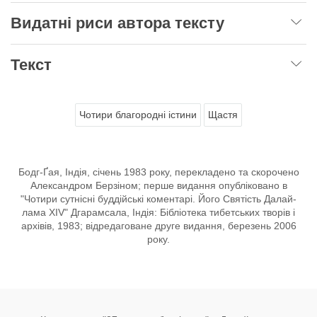
Видатні риси автора тексту
Текст
Чотири благородні істини
Щастя
Бодг-Ґая, Індія, січень 1983 року, перекладено та скорочено
Александром Берзіном; перше видання опубліковано в
"Чотири сутнісні буддійські коментарі. Його Святість Далай-
лама XIV" Дгарамсала, Індія: Бібліотека тибетських творів і
архівів, 1983; відредаговане друге видання, березень 2006
року.