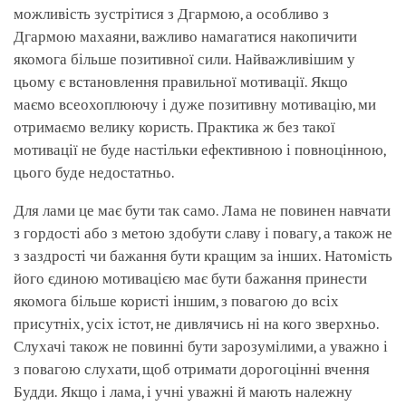
можливість зустрітися з Дгармою, а особливо з
Дгармою махаяни, важливо намагатися накопичити
якомога більше позитивної сили. Найважливішим у
цьому є встановлення правильної мотивації. Якщо
маємо всеохоплюючу і дуже позитивну мотивацію, ми
отримаємо велику користь. Практика ж без такої
мотивації не буде настільки ефективною і повноцінною,
цього буде недостатньо.
Для лами це має бути так само. Лама не повинен навчати
з гордості або з метою здобути славу і повагу, а також не
з заздрості чи бажання бути кращим за інших. Натомість
його єдиною мотивацією має бути бажання принести
якомога більше користі іншим, з повагою до всіх
присутніх, усіх істот, не дивлячись ні на кого зверхньо.
Слухачі також не повинні бути зарозумілими, а уважно і
з повагою слухати, щоб отримати дорогоцінні вчення
Будди. Якщо і лама, і учні уважні й мають належну