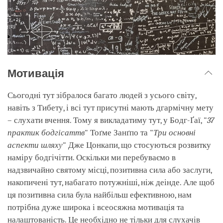
Мотивація
Сьогодні тут зібралося багато людей з усього світу,
навіть з Тибету, і всі тут присутні мають дгармічну мету
– слухати вчення. Тому я викладатиму тут, у Бодг-Ґаї, "
37
практик бодгісаттв
" Тоґме Занґпо та "
Три основні
аспекти шляху
" Дже Цонкапи, що стосуються розвитку
наміру бодгічітти. Оскільки ми перебуваємо в
надзвичайно святому місці, позитивна сила або заслуги,
накопичені тут, набагато потужніші, ніж деінде. Але щоб
ця позитивна сила була найбільш ефективною, нам
потрібна дуже широка і всеосяжна мотивація та
налаштованість. Це необхідно не тільки для слухачів