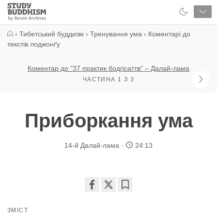
Close
Study
Buddhism
Home
›
Тибетський буддизм
›
Тренування ума
›
Коментарі до
текстів лоджонґу
Коментар до "37 практик бодгісаттв" – Далай-лама
ЧАСТИНА 1 З 3
Приборкання ума
14-й Далай-лама
24:13
Share
Bookmark
on
ЗМІСТ