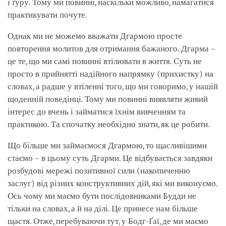
і ґуру. Тому ми повинні, наскільки можливо, намагатися
практикувати почуте.
Однак ми не можемо вважати Дгармою просте
повторення молитов для отримання бажаного. Дгарма –
це те, що ми самі повинні втілювати в життя. Суть не
просто в прийнятті надійного напрямку (прихистку) на
словах, а радше у втіленні того, що ми говоримо, у нашій
щоденній поведінці. Тому ми повинні виявляти живий
інтерес до вчень і займатися їхнім вивченням та
практикою. Та спочатку необхідно знати, як це робити.
Що більше ми займаємося Дгармою, то щасливішими
стаємо – в цьому суть Дгарми. Це відбувається завдяки
розбудові мережі позитивної сили (накопиченню
заслуг) від різних конструктивних дій, які ми виконуємо.
Ось чому ми маємо бути послідовниками Будди не
тільки на словах, а й на ділі. Це принесе нам більше
щастя. Отже, перебуваючи тут, у Бодг-Ґаї, де ми маємо