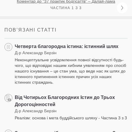
Коментар до "37 практик бодгісаттв" – Далай-лама
ЧАСТИНА 1 З 3
ПОВʼЯЗАНІ СТАТТІ
Четверта благородна істина: істинний шлях
Д-р Александр Берзін
Неконцептуальне усвідомлення повної відсутності будь-
чого, що відповідає нашим хибним уявленням про спосіб
нашого існування – це стан ума, що веде нас як шлях до
істинного припинення істинних причин усіх наших
істинних страждань.
Від Чотирьох Благородних Істин до Трьох
Дорогоцінностей
Д-р Александр Берзін
Реалізм: основа і мета буддійського шляху - Частина 3 з 3