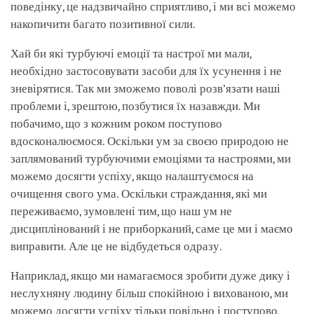
поведінку, це надзвичайно сприятливо, і ми всі можемо
накопичити багато позитивної сили.
Хай би які турбуючі емоції та настрої ми мали,
необхідно застосовувати засоби для їх усунення і не
зневірятися. Так ми зможемо поволі розв’язати наші
проблеми і, зрештою, позбутися їх назавжди. Ми
побачимо, що з кожним роком поступово
вдосконалюємося. Оскільки ум за своєю природою не
заплямований турбуючими емоціями та настроями, ми
можемо досягти успіху, якщо налаштуємося на
очищення свого ума. Оскільки страждання, які ми
переживаємо, зумовлені тим, що наш ум не
дисциплінований і не приборканий, саме це ми і маємо
виправити. Але це не відбудеться одразу.
Наприклад, якщо ми намагаємося зробити дуже дику і
неслухняну людину більш спокійною і вихованою, ми
можемо досягти успіху тільки повільно і поступово,