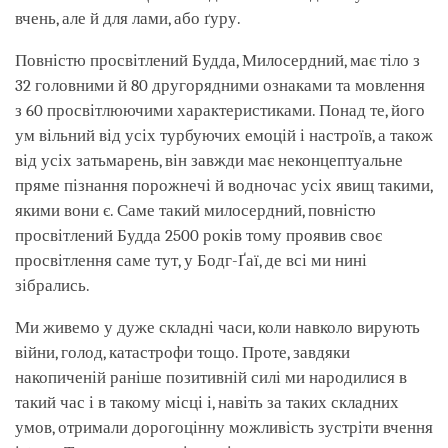
вчень, але й для лами, або ґуру.
Повністю просвітлений Будда, Милосердний, має тіло з
32 головними й 80 другорядними ознаками та мовлення
з 60 просвітлюючими характеристиками. Понад те, його
ум вільний від усіх турбуючих емоцій і настроїв, а також
від усіх затьмарень, він завжди має неконцептуальне
пряме пізнання порожнечі й водночас усіх явищ такими,
якими вони є. Саме такий милосердний, повністю
просвітлений Будда 2500 років тому проявив своє
просвітлення саме тут, у Бодг-Ґаї, де всі ми нині
зібрались.
Ми живемо у дуже складні часи, коли навколо вирують
війни, голод, катастрофи тощо. Проте, завдяки
накопиченій раніше позитивній силі ми народилися в
такий час і в такому місці і, навіть за таких складних
умов, отримали дорогоцінну можливість зустріти вчення