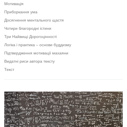
facebook
Мотивація
Приборкання ума
Досягнення ментального щастя
Чотири благородні істини
Три Найвищі Дорогоцінності
Логіка і практика – основи буддизму
Підтвердження мотивації махаяни
Видатні риси автора тексту
Текст