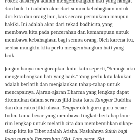
Pokok dasarnya adalah mengembangkan hati yang hangat
dan baik. Ini adalah akar dari semua kebahagiaan untuk
diri kita dan orang lain, baik secara permukaan maupun
hakiki. Ini adalah akar dari tekad bodhicita, yang
membawa kita pada pencerahan dan kemampuan untuk
membawa kebahagiaan bagi semua orang. Oleh karena itu,
sebisa mungkin, kita perlu mengembangkan hati yang
baik.
Jangan hanya mengucapkan kata-kata seperti, “Semoga aku
mengembangkan hati yang baik.” Yang perlu kita lakukan
adalah berlatih dan menjalankan tahap-tahap untuk
mencapainya. Ajaran-ajaran Dharma yang lengkap dapat
ditemukan dalam seratus jilid kata-kata
Kangyur
Buddha
dan dua ratus jilid ulasan
Tengyur
oleh guru-guru besar
India. Lama besar yang membawa tingkat-bertahap lam-
rim lengkap untuk melatih cita dan membersihkan sikap-
sikap kita ke Tibet adalah Atisha. Naskahnya
Suluh bagi
Jalan menuju Pencerahan
(Skt.
Lam-sgron
, Skt.