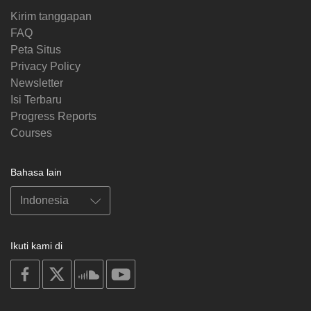
Kirim tanggapan
FAQ
Peta Situs
Privacy Policy
Newsletter
Isi Terbaru
Progress Reports
Courses
Bahasa lain
Ikuti kami di
on
on
on
on
facebook
X
soundcloud
youtube