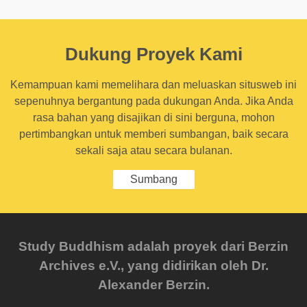
Dukung Proyek Kami
Kemampuan kami memelihara dan meluaskan situsweb ini
sepenuhnya bergantung pada dukungan Anda. Jika Anda
rasa bahan yang disajikan di sini berguna, mohon
pertimbangkan untuk memberi sumbangan, baik secara
sekali saja atau secara bulanan.
Sumbang
Study Buddhism adalah proyek dari Berzin
Archives e.V., yang didirikan oleh Dr.
Alexander Berzin.