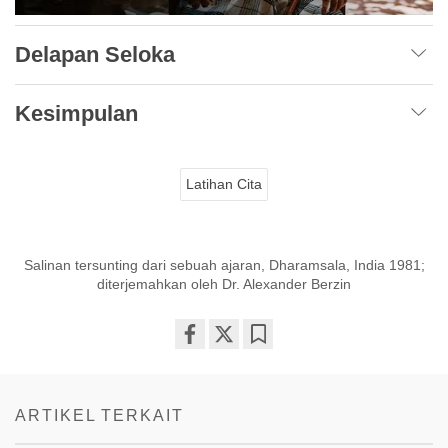
Delapan Seloka
Kesimpulan
Latihan Cita
Salinan tersunting dari sebuah ajaran, Dharamsala, India 1981;
diterjemahkan oleh Dr. Alexander Berzin
Share
Bookmark
on
facebook
ARTIKEL TERKAIT