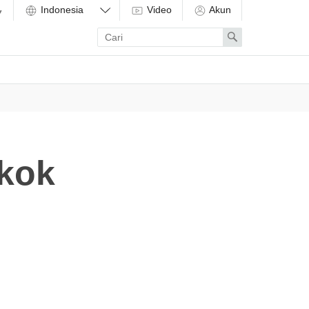
Video
Akun
Enter
Search
search
term
okok