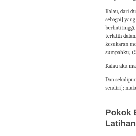
Kalau, dari d
sebagai] yan
berhatitinggi
terlatih dal
kesukaran me
sumpahku; (5)
Kalau aku ma
Dan sekalipu
sendiri]; maka
Pokok 
Latihan