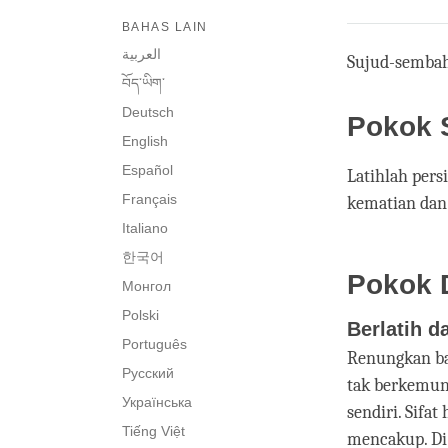
BAHAS LAIN
العربية
Sujud-sembah
བོད་ཡིག་
Deutsch
Pokok 
English
Español
Latihlah pers
Français
kematian dan 
Italiano
한국어
Pokok D
Монгол
Polski
Berlatih d
Português
Renungkan bah
Русский
tak berkemun
Українська
sendiri. Sifa
Tiếng Việt
mencakup. Di 