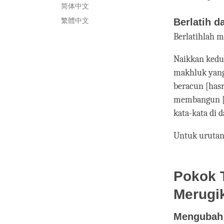
简体中文
繁體中文
Berlatih d
Berlatihlah 
Naikkan kedua
makhluk yang 
beracun [hasra
membangun [ke
kata-kata di 
Untuk urutan 
Pokok 
Merugi
Mengubah L