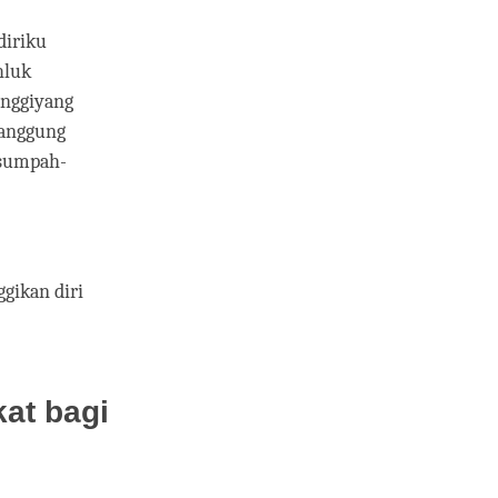
diriku
hluk
inggiyang
nanggung
asumpah-
gikan diri
at bagi