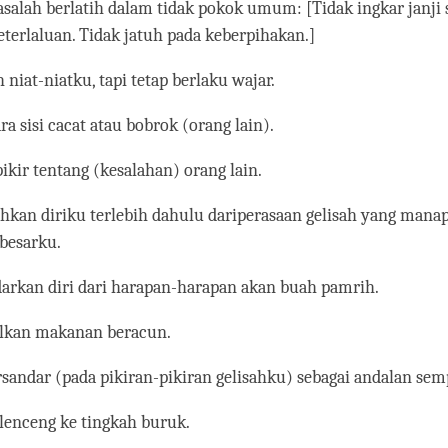
asalah berlatih dalam tidak pokok umum: [Tidak ingkar janji s
eterlaluan. Tidak jatuh pada keberpihakan.]
niat-niatku, tapi tetap berlaku wajar.
ra sisi cacat atau bobrok (orang lain).
pikir tentang (kesalahan) orang lain.
hkan diriku terlebih dahulu dariperasaan gelisah yang mana
besarku.
arkan diri dari harapan-harapan akan buah pamrih.
lkan makanan beracun.
rsandar (pada pikiran-pikiran gelisahku) sebagai andalan se
lenceng ke tingkah buruk.