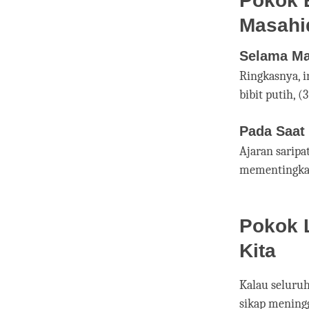
Pokok 
Masahi
Selama Ma
Ringkasnya, in
bibit putih, 
Pada Saat
Ajaran saripa
mementingkan
Pokok L
Kita
Kalau seluru
sikap meningg