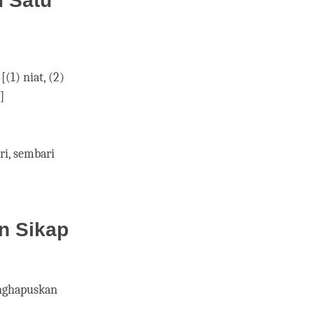
 Satu
(1) niat, (2)
]
ri, sembari
n Sikap
nghapuskan