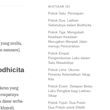
IKHTISAR ISI
Pokok Satu: Persiapan
Pokok Dua: Latihan
Sebetulnya dalam Bodhicita
Pokok Tiga: Mengubah
Keadaan-Keadaan
Merugikan Menjadi Jalan
 yang mulia,
menuju Pencerahan
an samsara].
Pokok Empat:
Pengembunan Laku dalam
Satu Masahidup
dhicita
Pokok Lima: Ukuran
Penentu Keterlatihan Sikap
Kita
Pokok Enam: Delapan Belas
daran yang
Laku Pengikat bagi Latihan-
 tempatnya
Sikap
n dasar serba-
Pokok Tujuh: Dua Puluh
 khayali.
Dua Pokok untuk Dilatih