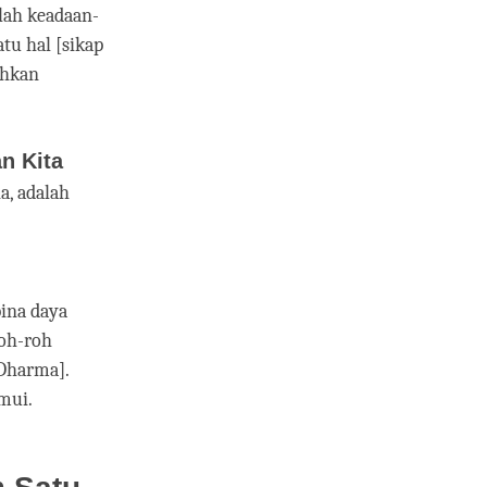
lah keadaan-
tu hal [sikap
ahkan
n Kita
a, adalah
ina daya
roh-roh
Dharma].
mui.