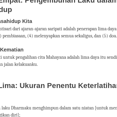
Empat: Pengembunan Laku dalam
dup
sahidup Kita
tisari dari ajaran-ajaran saripati adalah penerapan lima daya [
(3) pembiasaan, (4) melenyapkan semua sekaligus, dan (5) doa.
 Kematian
ti untuk pengalihan cita Mahayana adalah lima daya itu sendi
 jalan kelakuanku.
ima: Ukuran Penentu Keterlatiha
h laku Dharmaku menghimpun dalam satu niatan [untuk me
ikan diri];