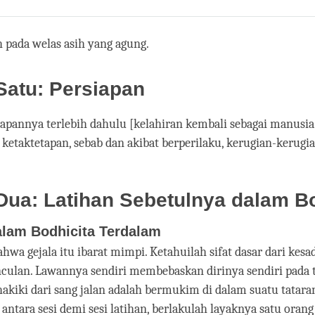
Share
Bookmark
on
facebook
 pada welas asih yang agung.
Satu: Persiapan
iapannya terlebih dahulu [kelahiran kembali sebagai manusia
ketaktetapan, sebab dan akibat berperilaku, kerugian-kerugi
ua: Latihan Sebetulnya dalam Bo
alam Bodhicita Terdalam
wa gejala itu ibarat mimpi. Ketahuilah sifat dasar dari kesa
culan. Lawannya sendiri membebaskan dirinya sendiri pada
t hakiki dari sang jalan adalah bermukim di dalam suatu tatara
antara sesi demi sesi latihan, berlakulah layaknya satu orang