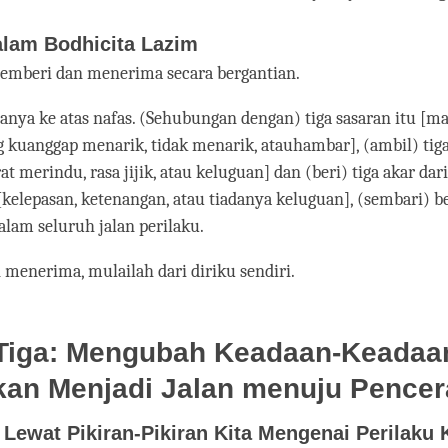
alam Bodhicita Lazim
memberi dan menerima secara bergantian.
nya ke atas nafas. (Sehubungan dengan) tiga sasaran itu [m
kuanggap menarik, tidak menarik, atauhambar], (ambil) tiga
t merindu, rasa jijik, atau keluguan] dan (beri) tiga akar dar
lepasan, ketenangan, atau tiadanya keluguan], (sembari) b
dalam seluruh jalan perilaku.
menerima, mulailah dari diriku sendiri.
Tiga: Mengubah Keadaan-Keadaa
kan Menjadi Jalan menuju Pence
ewat Pikiran-Pikiran Kita Mengenai Perilaku 