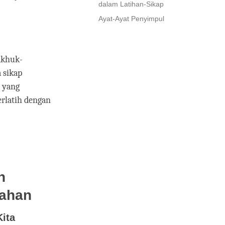
dalam Latihan-Sikap
Ayat-Ayat Penyimpul
akhuk-
 sikap
i yang
erlatih dengan
n
rahan
Kita