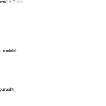
endiri. Tidak
pun adalah
mpurnaku.