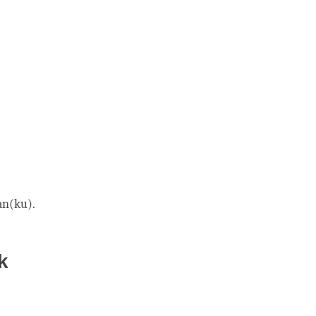
an(ku).
k