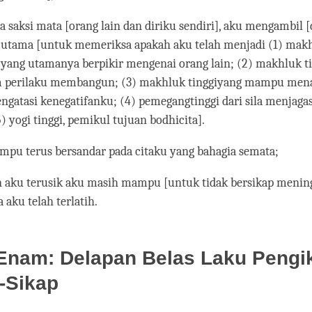
ua saksi mata [orang lain dan diriku sendiri], aku mengambil [
g utama [untuk memeriksa apakah aku telah menjadi (1) mak
, yang utamanya berpikir mengenai orang lain; (2) makhluk t
am perilaku membangun; (3) makhluk tinggiyang mampu me
ngatasi kenegatifanku; (4) pemegangtinggi dari sila menjag
 yogi tinggi, pemikul tujuan bodhicita].
mpu terus bersandar pada citaku yang bahagia semata;
n aku terusik aku masih mampu [untuk tidak bersikap mening
 aku telah terlatih.
Enam: Delapan Belas Laku Pengik
-Sikap