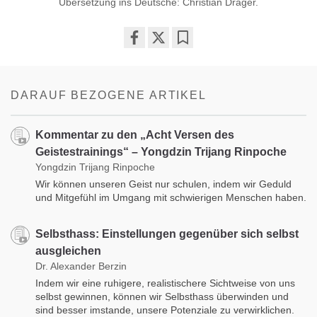
Übersetzung ins Deutsche: Christian Dräger.
Share
Bookmark
on
facebook
DARAUF BEZOGENE ARTIKEL
Kommentar zu den „Acht Versen des
Geistestrainings“ – Yongdzin Trijang Rinpoche
Yongdzin Trijang Rinpoche
Wir können unseren Geist nur schulen, indem wir Geduld
und Mitgefühl im Umgang mit schwierigen Menschen haben.
Selbsthass: Einstellungen gegenüber sich selbst
ausgleichen
Dr. Alexander Berzin
Indem wir eine ruhigere, realistischere Sichtweise von uns
selbst gewinnen, können wir Selbsthass überwinden und
sind besser imstande, unsere Potenziale zu verwirklichen.