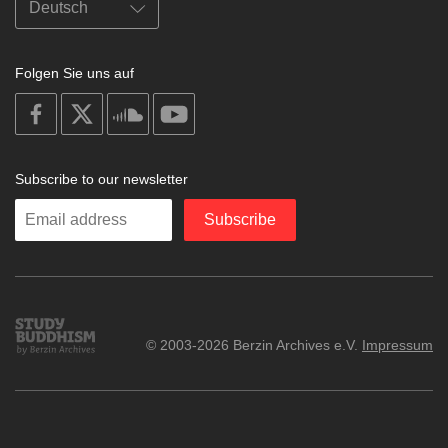
Folgen Sie uns auf
on
on
on
on
facebook
X
soundcloud
youtube
Subscribe to our newsletter
Enter
Subscribe
your
email
Study
© 2003-2026 Berzin Archives e.V.
Impressum
Buddhism
Home