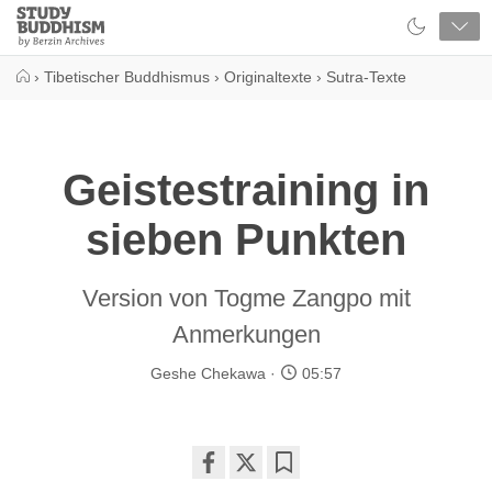
Close
Study
Buddhism
Home
›
Tibetischer Buddhismus
›
Originaltexte
›
Sutra-Texte
Geistestraining in
sieben Punkten
Version von Togme Zangpo mit
Anmerkungen
Geshe Chekawa
05:57
Share
Bookmark