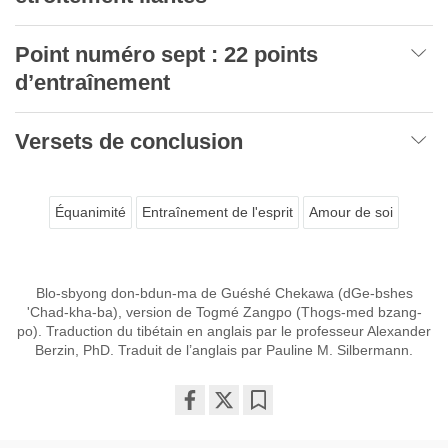
Point numéro sept : 22 points
d’entraînement
Versets de conclusion
Équanimité
Entraînement de l'esprit
Amour de soi
Blo-sbyong don-bdun-ma de Guéshé Chekawa (dGe-bshes
'Chad-kha-ba), version de Togmé Zangpo (Thogs-med bzang-
po). Traduction du tibétain en anglais par le professeur Alexander
Berzin, PhD. Traduit de l’anglais par Pauline M. Silbermann.
Share
Bookmark
on