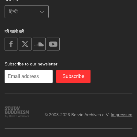
हमें फॉलो करें
on
on
on
on
facebook
X
soundcloud
youtube
Subscribe to our newsletter
Enter
Subscribe
your
email
Study
© 2003-2026 Berzin Archives e.V.
Impressum
Buddhism
Home