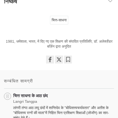
निष्कर्ष
चित्त-साधना
1981, धर्मशाला, भारत, में दिए गए एक शिक्षण की संपादित प्रतिलिपि; डॉ. अलेक्ज़ैंडर
बर्ज़िन द्वारा अनूदित
Share
Bookmark
on
facebook
सम्बंधित सामग्री
चित्त साधना के आठ छंद
Langri Tangpa
लांगरी तंग्पा आठ लघु छंदों में शान्तिदेव के "बोधिसत्त्वचर्यावतार" और अतीश के
"बोधिसत्त्व रत्नों की माला"में निहित चित्त प्रशिक्षण शिक्षाओं (लोजोंग) का सार-
संक्षेप देते हैं।