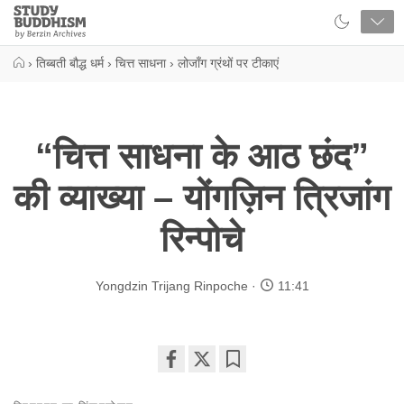
Close
Study
Buddhism
Home
›
तिब्बती बौद्ध धर्म
›
चित्त साधना
›
लोजाँग ग्रंथों पर टीकाएं
“चित्त साधना के आठ छंद”
की व्याख्या – योंगज़िन त्रिजांग
रिन्पोचे
Yongdzin Trijang Rinpoche
11:41
Share
Bookmark
on