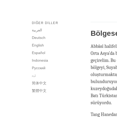
DIĞER DILLER
العربية
Bölges
Deutsch
English
Abbâsî halife
Español
Orta Asya’da
geçirelim. Bu
Indonesia
bölgeyi, Suyab
Русский
oluşturmaktay
اُردو
bulunduruyord
简体中文
kuzeydoğudaki
繁體中文
Batı Türkista
sürüyordu.
Tang Hanedanl