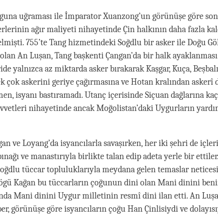
zguna uğraması ile İmparator Xuanzong’un görünüşe göre so
erlerinin ağır maliyeti nihayetinde Çin halkının daha fazla k
elmişti. 755’te Tang hizmetindeki Soğdlu bir asker ile Doğu G
olan An Luşan, Tang başkenti Çangan’da bir halk ayaklanması 
ide yalnızca az miktarda asker bırakarak Kaşgar, Kuça, Beşbal
k çok askerini geriye çağırmasına ve Hotan kralından askerî 
en, isyanı bastıramadı. Utanç içerisinde Siçuan dağlarına k
uvvetleri nihayetinde ancak Moğolistan’daki Uygurların yardı
an ve Loyang’da isyancılarla savaşırken, her iki şehri de içler
ınağı ve manastırıyla birlikte talan edip adeta yerle bir ettiler
Soğdlu tüccar topluluklarıyla meydana gelen temaslar netices
gü Kağan bu tüccarların çoğunun dini olan Mani dinini ben
ında Mani dinini Uygur milletinin resmî dini ilan etti. An Luş
er, görünüşe göre isyancıların çoğu Han Çinlisiydi ve dolayıs