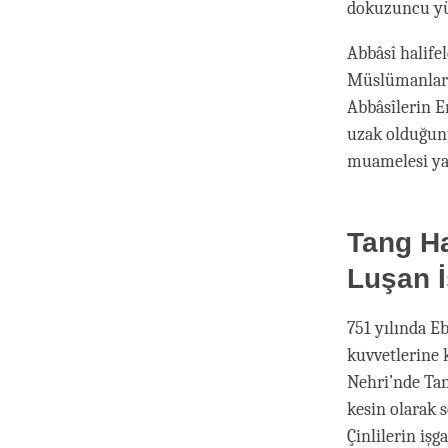
dokuzuncu yüz
Abbâsî halifel
Müslümanlar b
Abbâsîlerin E
uzak olduğunu
muamelesi ya
Tang Ha
Luşan İ
751 yılında Eb
kuvvetlerine 
Nehri’nde Tan
kesin olarak 
Çinlilerin işg