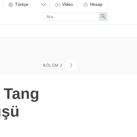
Video
Hesap
Enter
Search
search
term
BÖLÜM 2
e Tang
üşü