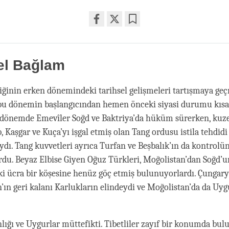
Share
Bookmark
on
facebook
el Bağlam
liğinin erken dönemindeki tarihsel gelişmeleri tartışmaya ge
 bu dönemin başlangıcından hemen önceki siyasi durumu kıs
 dönemde Emevîler Soğd ve Baktriya’da hüküm sürerken, kuze
, Kaşgar ve Kuça’yı işgal etmiş olan Tang ordusu istila tehdidi
dı. Tang kuvvetleri ayrıca Turfan ve Beşbalık’ın da kontrolü
u. Beyaz Elbise Giyen Oğuz Türkleri, Moğolistan’dan Soğd’u
 ücra bir köşesine henüz göç etmiş bulunuyorlardı. Çungary
n’ın geri kalanı Karlukların elindeydi ve Moğolistan’da da U
ığı ve Uygurlar müttefikti. Tibetliler zayıf bir konumda bul