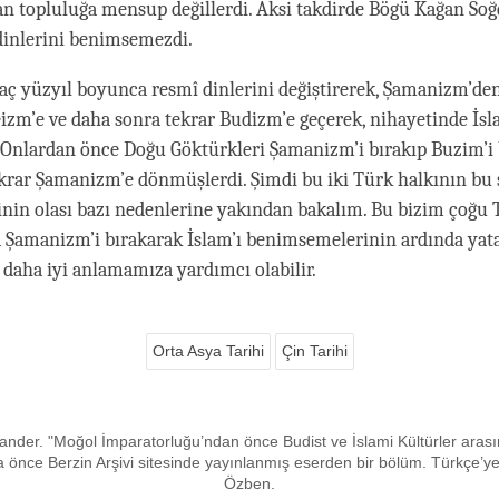
an topluluğa mensup değillerdi. Aksi takdirde Bögü Kağan Soğ
 dinlerini benimsemezdi.
aç yüzyıl boyunca resmî dinlerini değiştirerek, Şamanizm’de
zm’e ve daha sonra tekrar Budizm’e geçerek, nihayetinde İsl
 Onlardan önce Doğu Göktürkleri Şamanizm’i bırakıp Buzim’i
krar Şamanizm’e dönmüşlerdi. Şimdi bu iki Türk halkının bu 
inin olası bazı nedenlerine yakından bakalım. Bu bizim çoğ
 Şamanizm’i bırakarak İslam’ı benimsemelerinin ardında yat
aha iyi anlamamıza yardımcı olabilir.
Orta Asya Tarihi
Çin Tarihi
xander. "Moğol İmparatorluğu’ndan önce Budist ve İslami Kültürler arası
a önce Berzin Arşivi sitesinde yayınlanmış eserden bir bölüm. Türkçe’y
Özben.