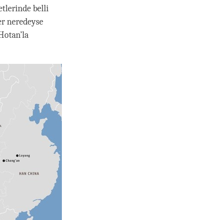
tlerinde belli
er neredeyse
 Hotan’la