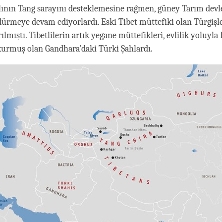
lının Tang sarayını desteklemesine rağmen, güney Tarım devle
rdürmeye devam ediyorlardı. Eski Tibet müttefiki olan Türgişl
ılmıştı. Tibetlilerin artık yegane müttefikleri, evlilik yoluyla
 kurmuş olan Gandhara’daki Türki Şahlardı.