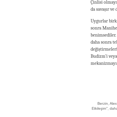
Çinlisi olmay
da savaşır ve
Uygurlar birk
sonra Manihei
benimsediler.
daha sonra te
değiştirmeler
Budizm’i veya
mekanizmayı d
Berzin, Ale
Etkileşim", dah