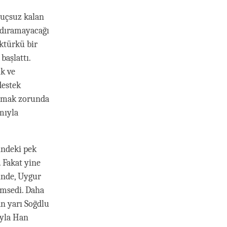
nuçsuz kalan
aldıramayacağı
öktürkü bir
başlattı.
ık ve
destek
açmak zorunda
mıyla
indeki pek
. Fakat yine
inde, Uygur
imsedi. Daha
an yarı Soğdlu
ıyla Han