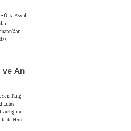
ve Orta Asyalı
lar.
bistan’dan
ndaş
ı ve An
t eden Tang
i Talas
 varlığına
n’da da Han