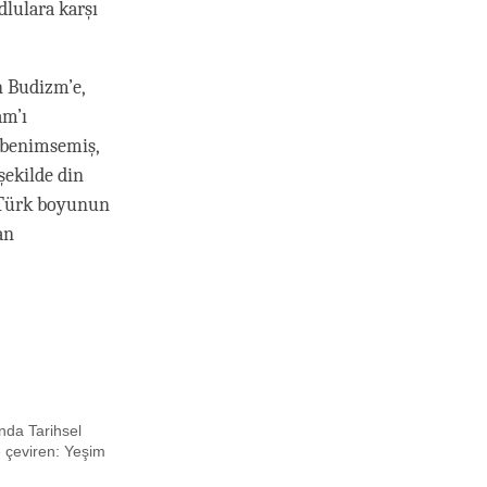
dlulara karşı
n Budizm’e,
am’ı
 benimsemiş,
şekilde din
u Türk boyunun
an
nda Tarihsel
e çeviren: Yeşim