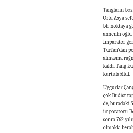
Tangların bo
Orta Asya sef
bir noktaya g
annenin oğlu 
İmparator ger
Turfan’dan pe
almasına rağm
kaldı. Tang k
kurtulabildi.
Uygurlar Çang
çok Budist tap
de, buradaki 
imparatoru Bö
sonra 762 yıl
olmakla berab