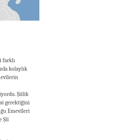
 farklı
zda kolaylık
evîlerin
yordu. Şiilik
i gerektiğini
uğu Emevîleri
 Şiî