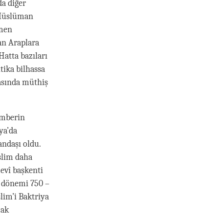
da diğer
 Müslüman
 men
an Araplara
atta bazıları
tika bilhassa
asında müthiş
amberin
ya’da
ndaşı oldu.
slim daha
mevî başkenti
ik dönemi 750 –
slim’i Baktriya
cak