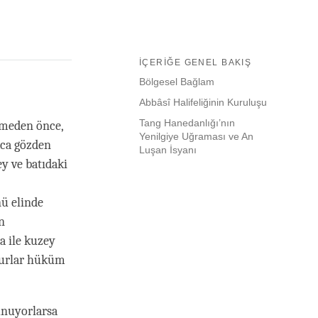
İÇERIĞE GENEL BAKIŞ
Bölgesel Bağlam
Abbâsî Halifeliğinin Kuruluşu
Tang Hanedanlığı’nın
çmeden önce,
Yenilgiye Uğraması ve An
aca gözden
Luşan İsyanı
y ve batıdaki
nü elinde
n
a ile kuzey
ygurlar hüküm
unuyorlarsa