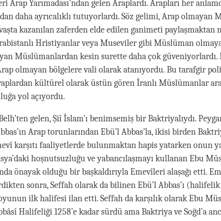
eri Arap Yarımadası’ndan gelen Araplardı. Arapları her anlam
an daha ayrıcalıklı tutuyorlardı. Söz gelimi, Arap olmayan
savaşta kazanılan zaferden elde edilen ganimeti paylaşmaktan
Arabistanlı Hristiyanlar veya Museviler gibi Müslüman olmay
yan Müslümanlardan kesin surette daha çok güveniyorlardı. H
Arap olmayan bölgelere vali olarak atanıyordu. Bu tarafgir poli
raplardan kültürel olarak üstün gören İranlı Müslümanlar ar
luğa yol açıyordu.
elh’ten gelen, Şiî İslam’ı benimsemiş bir Baktriyalıydı. Peyg
bbas’ın Arap torunlarından Ebü’l Abbas’la, ikisi birden Baktri
vî karşıtı faaliyetlerde bulunmaktan hapis yatarken onun ya
 Asya’daki hoşnutsuzluğu ve yabancılaşmayı kullanan Ebu Mü
ında önayak olduğu bir başkaldırıyla Emevîleri alaşağı etti. E
rdikten sonra, Seffah olarak da bilinen Ebü’l Abbas’ı (halifel
yunun ilk halifesi ilan etti. Seffah da karşılık olarak Ebu Mü
Abbâsî Halifeliği 1258’e kadar sürdü ama Baktriya ve Soğd’a an