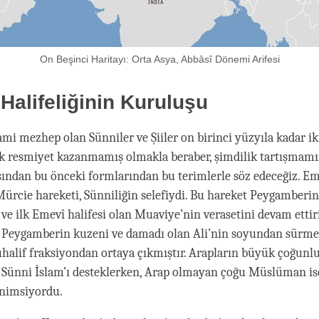
On Beşinci Haritayı: Orta Asya, Abbâsî Dönemi Arifesi
Halifeliğinin Kuruluşu
lami mezhep olan Sünniler ve Şiiler on birinci yüzyıla kadar iki
 resmiyet kazanmamış olmakla beraber, şimdilik tartışmamı
sından bu önceki formlarından bu terimlerle söz edeceğiz. Em
ürcie hareketi, Sünniliğin selefiydi. Bu hareket Peygamberin
ve ilk Emevî halifesi olan Muaviye’nin verasetini devam ettiri
in Peygamberin kuzeni ve damadı olan Ali’nin soyundan sürmes
halif fraksiyondan ortaya çıkmıştır. Arapların büyük çoğunl
a Sünni İslam’ı desteklerken, Arap olmayan çoğu Müslüman ise
nimsiyordu.