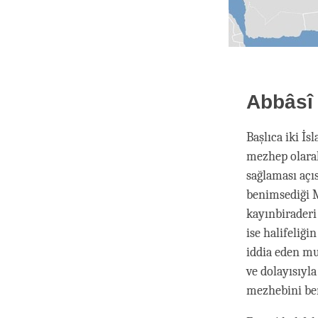
Abbâsî 
Başlıca iki İs
mezhep olarak
sağlaması açı
benimsediği M
kayınbiraderi 
ise halifeliğ
iddia eden mu
ve dolayısıyl
mezhebini be