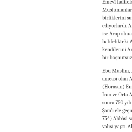
Emevî halifel
Müslümanlard
birliklerini 
ediyorlardı. 
ise Arap olma
halifelikteki 
kendilerini A
bir hoşnutsuz
Ebu Müslim, B
amcası olan A
(Horasan) Eme
İran ve Orta
sonra 750 yıl
Şam’ı ele geçi
754) Abbâsî so
valisi yaptı. 