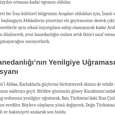
yılın ortasına kadar egemen oldular.
eri bir İran kültürel bölgesinin Arapları oldukları için, İranlı 
aşlangıçta Abbâsîlerin yönetimi ele geçirmesine destek çıktı
mevîlerle aynı ırksal önyargılara sahip olamayacak kadar Ara
 düşünerek, yeni hanedanlığın onlara artık ikinci sınıf vata
pmayacağını umuyorlardı.
nedanlığı’nın Yenilgiye Uğramas
syanı
ü’l Abbas, Karluklarla güçlerini birleştirerek ikisini de tehdi
karşı saldırıya geçti. Birlikte günümüz güney Kazakistan’ındak
g ordusunu yenilgiye uğratarak, Batı Türkistan’daki Han Çinli
son verdiler. Böylece olayların yönü değişerek, Doğu Türkista
ali ve hakimiyeti azalarak son buldu.