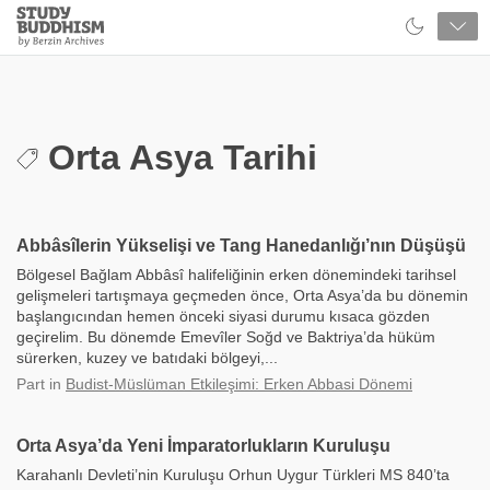
Close
Study
Buddhism
Home
Orta Asya Tarihi
Abbâsîlerin Yükselişi ve Tang Hanedanlığı’nın Düşüşü
Bölgesel Bağlam Abbâsî halifeliğinin erken dönemindeki tarihsel
gelişmeleri tartışmaya geçmeden önce, Orta Asya’da bu dönemin
başlangıcından hemen önceki siyasi durumu kısaca gözden
geçirelim. Bu dönemde Emevîler Soğd ve Baktriya’da hüküm
sürerken, kuzey ve batıdaki bölgeyi,...
Part
in
Budist-Müslüman Etkileşimi: Erken Abbasi Dönemi
Orta Asya’da Yeni İmparatorlukların Kuruluşu
Karahanlı Devleti’nin Kuruluşu Orhun Uygur Türkleri MS 840’ta