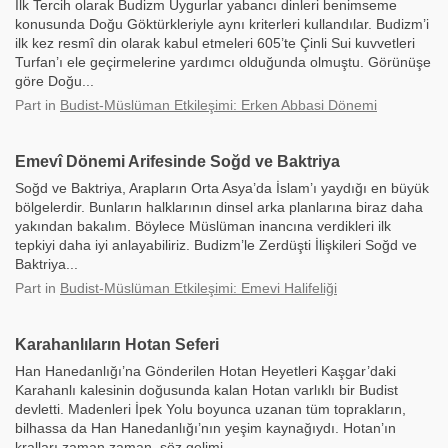
İlk Tercih olarak Budizm Uygurlar yabancı dinleri benimseme
konusunda Doğu Göktürkleriyle aynı kriterleri kullandılar. Budizm’i
ilk kez resmî din olarak kabul etmeleri 605’te Çinli Sui kuvvetleri
Turfan’ı ele geçirmelerine yardımcı olduğunda olmuştu. Görünüşe
göre Doğu...
Part
in
Budist-Müslüman Etkileşimi: Erken Abbasi Dönemi
Emevî Dönemi Arifesinde Soğd ve Baktriya
Soğd ve Baktriya, Arapların Orta Asya’da İslam’ı yaydığı en büyük
bölgelerdir. Bunların halklarının dinsel arka planlarına biraz daha
yakından bakalım. Böylece Müslüman inancına verdikleri ilk
tepkiyi daha iyi anlayabiliriz. Budizm’le Zerdüşti İlişkileri Soğd ve
Baktriya...
Part
in
Budist-Müslüman Etkileşimi: Emevi Halifeliği
Karahanlıların Hotan Seferi
Han Hanedanlığı’na Gönderilen Hotan Heyetleri Kaşgar’daki
Karahanlı kalesinin doğusunda kalan Hotan varlıklı bir Budist
devletti. Madenleri İpek Yolu boyunca uzanan tüm toprakların,
bilhassa da Han Hanedanlığı’nın yeşim kaynağıydı. Hotan’ın
kralları zaman zaman, söz gelimi...