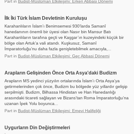
Part
in
Budist-Müslüman Etkileşimi: Erken Abbasi Dönemi
İlk İki Türk İslam Devletinin Kuruluşu
Karahanlıların İslam’ı Benimsemesi 930’larda Samanî
hanedanının önemli bir üyesi olan Nasır bin Mansur Batı
Karahanlıların tarafına geçti ve Kaşgar’ın kuzeyindeki küçük bir
bölge olan Artuk’a vali atandı. Kuşkusuz, Samanî
İmparatorluğu’nu daha fazla genişletebilmek amacıyla,...
Part
in
Budist-Müslüman Etkileşimi: Geç Abbasi Dönemi
Arapların Gelişinden Önce Orta Asya'daki Budizm
Arapların MS yedinci yüzyılın ortalarında İslam’ı Orta Asya’ya
getirmelerinden çok önce, Budizm bu bölgede yüz yıllardır gelişip
serpilmişti. Budizm, Bilhassa Hindistan ve Han Hanedanlığı
arasındaki ticareti sağlayan ve Bizans’tan Roma İmparatorluğu’na
uzanan İpek Yolu boyunca...
Part
in
Budist-Müslüman Etkileşimi: Emevi Halifeliği
Uygurların Din Değiştirmeleri