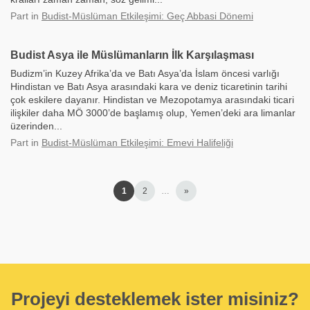
Part
in
Budist-Müslüman Etkileşimi: Geç Abbasi Dönemi
Budist Asya ile Müslümanların İlk Karşılaşması
Budizm’in Kuzey Afrika’da ve Batı Asya’da İslam öncesi varlığı
Hindistan ve Batı Asya arasındaki kara ve deniz ticaretinin tarihi
çok eskilere dayanır. Hindistan ve Mezopotamya arasındaki ticari
ilişkiler daha MÖ 3000’de başlamış olup, Yemen’deki ara limanlar
üzerinden...
Part
in
Budist-Müslüman Etkileşimi: Emevi Halifeliği
1
2
…
»
Projeyi desteklemek ister misiniz?