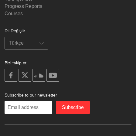
Progress Reports
Courses
Dil Değiştir
Bizi takip et
on
on
on
on
facebook
X
soundcloud
youtube
Subscribe to our newsletter
Enter
Subscribe
your
email