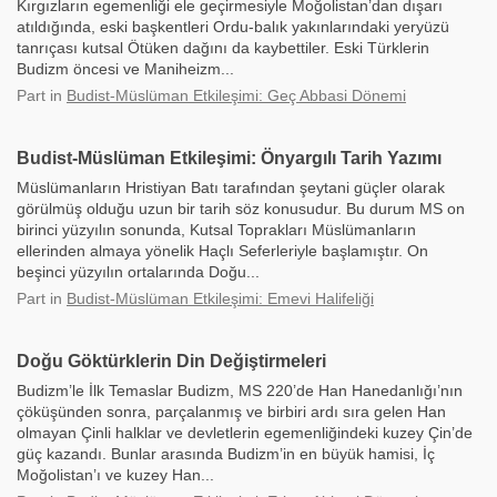
Kırgızların egemenliği ele geçirmesiyle Moğolistan’dan dışarı
atıldığında, eski başkentleri Ordu-balık yakınlarındaki yeryüzü
tanrıçası kutsal Ötüken dağını da kaybettiler. Eski Türklerin
Budizm öncesi ve Maniheizm...
Part
in
Budist-Müslüman Etkileşimi: Geç Abbasi Dönemi
Budist-Müslüman Etkileşimi: Önyargılı Tarih Yazımı
Müslümanların Hristiyan Batı tarafından şeytani güçler olarak
görülmüş olduğu uzun bir tarih söz konusudur. Bu durum MS on
birinci yüzyılın sonunda, Kutsal Toprakları Müslümanların
ellerinden almaya yönelik Haçlı Seferleriyle başlamıştır. On
beşinci yüzyılın ortalarında Doğu...
Part
in
Budist-Müslüman Etkileşimi: Emevi Halifeliği
Doğu Göktürklerin Din Değiştirmeleri
Budizm’le İlk Temaslar Budizm, MS 220’de Han Hanedanlığı’nın
çöküşünden sonra, parçalanmış ve birbiri ardı sıra gelen Han
olmayan Çinli halklar ve devletlerin egemenliğindeki kuzey Çin’de
güç kazandı. Bunlar arasında Budizm’in en büyük hamisi, İç
Moğolistan’ı ve kuzey Han...