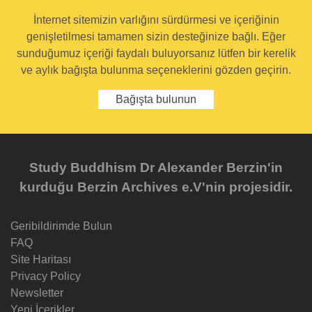
İnternet sitemizin varlığını sürdürmesi ve içeriğinin
genişletilmesi tamamen sizin desteğinize bağlı. Eğer
sunduğumuz içeriği faydalı buluyorsanız lütfen bir kerelik
ve aylık bağışta bulunma seçeneklerini gözden geçirin.
Bağışta bulunun
Study Buddhism Dr Alexander Berzin'in
kurduğu Berzin Archives e.V'nin projesidir.
Geribildirimde Bulun
FAQ
Site Haritası
Privacy Policy
Newsletter
Yeni İçerikler