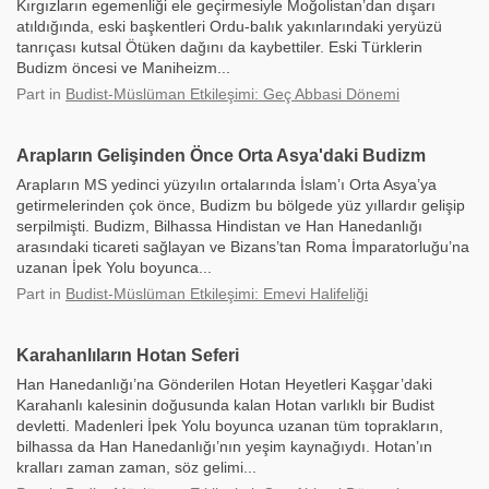
Kırgızların egemenliği ele geçirmesiyle Moğolistan’dan dışarı
atıldığında, eski başkentleri Ordu-balık yakınlarındaki yeryüzü
tanrıçası kutsal Ötüken dağını da kaybettiler. Eski Türklerin
Budizm öncesi ve Maniheizm...
Part
in
Budist-Müslüman Etkileşimi: Geç Abbasi Dönemi
Arapların Gelişinden Önce Orta Asya'daki Budizm
Arapların MS yedinci yüzyılın ortalarında İslam’ı Orta Asya’ya
getirmelerinden çok önce, Budizm bu bölgede yüz yıllardır gelişip
serpilmişti. Budizm, Bilhassa Hindistan ve Han Hanedanlığı
arasındaki ticareti sağlayan ve Bizans’tan Roma İmparatorluğu’na
uzanan İpek Yolu boyunca...
Part
in
Budist-Müslüman Etkileşimi: Emevi Halifeliği
Karahanlıların Hotan Seferi
Han Hanedanlığı’na Gönderilen Hotan Heyetleri Kaşgar’daki
Karahanlı kalesinin doğusunda kalan Hotan varlıklı bir Budist
devletti. Madenleri İpek Yolu boyunca uzanan tüm toprakların,
bilhassa da Han Hanedanlığı’nın yeşim kaynağıydı. Hotan’ın
kralları zaman zaman, söz gelimi...