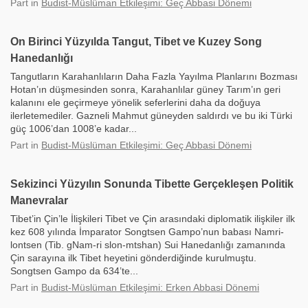
Part
in
Budist-Müslüman Etkileşimi: Geç Abbasi Dönemi
On Birinci Yüzyılda Tangut, Tibet ve Kuzey Song
Hanedanlığı
Tangutların Karahanlıların Daha Fazla Yayılma Planlarını Bozması
Hotan’ın düşmesinden sonra, Karahanlılar güney Tarım’ın geri
kalanını ele geçirmeye yönelik seferlerini daha da doğuya
ilerletemediler. Gazneli Mahmut güneyden saldırdı ve bu iki Türki
güç 1006’dan 1008’e kadar...
Part
in
Budist-Müslüman Etkileşimi: Geç Abbasi Dönemi
Sekizinci Yüzyılın Sonunda Tibette Gerçekleşen Politik
Manevralar
Tibet’in Çin’le İlişkileri Tibet ve Çin arasındaki diplomatik ilişkiler ilk
kez 608 yılında İmparator Songtsen Gampo’nun babası Namri-
lontsen (Tib. gNam-ri slon-mtshan) Sui Hanedanlığı zamanında
Çin sarayına ilk Tibet heyetini gönderdiğinde kurulmuştu.
Songtsen Gampo da 634’te...
Part
in
Budist-Müslüman Etkileşimi: Erken Abbasi Dönemi