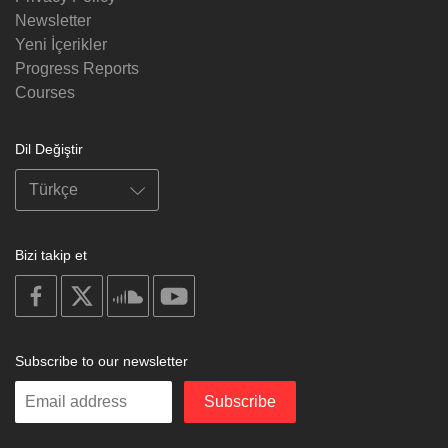
Newsletter
Yeni İçerikler
Progress Reports
Courses
Dil Değiştir
Bizi takip et
on
on
on
on
facebook
X
soundcloud
youtube
Subscribe to our newsletter
Enter
Subscribe
your
email