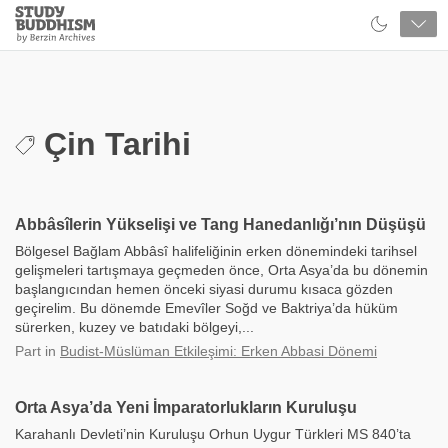
Close
Study
Buddhism
Home
Çin Tarihi
Abbâsîlerin Yükselişi ve Tang Hanedanlığı’nın Düşüşü
Bölgesel Bağlam Abbâsî halifeliğinin erken dönemindeki tarihsel
gelişmeleri tartışmaya geçmeden önce, Orta Asya’da bu dönemin
başlangıcından hemen önceki siyasi durumu kısaca gözden
geçirelim. Bu dönemde Emevîler Soğd ve Baktriya’da hüküm
sürerken, kuzey ve batıdaki bölgeyi,...
Part
in
Budist-Müslüman Etkileşimi: Erken Abbasi Dönemi
Orta Asya’da Yeni İmparatorlukların Kuruluşu
Karahanlı Devleti’nin Kuruluşu Orhun Uygur Türkleri MS 840’ta