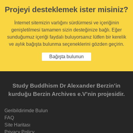
Projeyi desteklemek ister misiniz?
İnternet sitemizin varlığını sürdürmesi ve içeriğinin
genişletilmesi tamamen sizin desteğinize bağlı. Eğer
sunduğumuz içeriği faydalı buluyorsanız lütfen bir kerelik
ve aylık bağışta bulunma seçeneklerini gözden geçirin.
Bağışta bulunun
Study Buddhism Dr Alexander Berzin'in
kurduğu Berzin Archives e.V'nin projesidir.
Geribildirimde Bulun
FAQ
Site Haritası
Privacy Policy