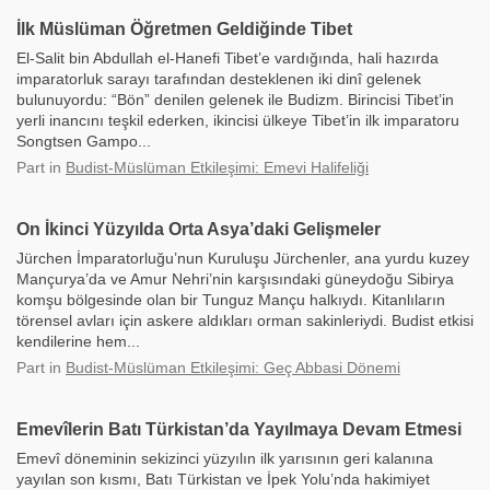
İlk Müslüman Öğretmen Geldiğinde Tibet
El-Salit bin Abdullah el-Hanefi Tibet’e vardığında, hali hazırda
imparatorluk sarayı tarafından desteklenen iki dinî gelenek
bulunuyordu: “Bön” denilen gelenek ile Budizm. Birincisi Tibet’in
yerli inancını teşkil ederken, ikincisi ülkeye Tibet’in ilk imparatoru
Songtsen Gampo...
Part
in
Budist-Müslüman Etkileşimi: Emevi Halifeliği
On İkinci Yüzyılda Orta Asya’daki Gelişmeler
Jürchen İmparatorluğu’nun Kuruluşu Jürchenler, ana yurdu kuzey
Mançurya’da ve Amur Nehri’nin karşısındaki güneydoğu Sibirya
komşu bölgesinde olan bir Tunguz Mançu halkıydı. Kitanlıların
törensel avları için askere aldıkları orman sakinleriydi. Budist etkisi
kendilerine hem...
Part
in
Budist-Müslüman Etkileşimi: Geç Abbasi Dönemi
Emevîlerin Batı Türkistan’da Yayılmaya Devam Etmesi
Emevî döneminin sekizinci yüzyılın ilk yarısının geri kalanına
yayılan son kısmı, Batı Türkistan ve İpek Yolu’nda hakimiyet