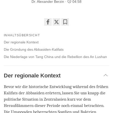
Dr. Alexander Berzin
04:58
Share
Bookmark
on
INHALTSÜBERSICHT
facebook
Der regionale Kontext
Die Gründung des Abbasiden-Kalifats
Die Niederlage von Tang China und die Rebellion des An Lushan
Der regionale Kontext
Bevor wir die historische Entwicklung während des frühen
Kalifats der Abbasiden erörtern, lassen Sie uns knapp die
politische Situation in Zentralasien kurz vor dem
Heraufdämmern dieser Periode noch einmal betrachten.
Die Umayyaden beherrschten Sogdien und Baktrien,