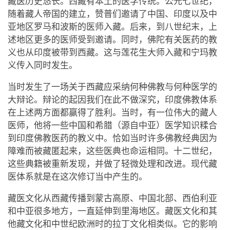
藏医历史悠长。西藏有本土的医学传统。公元七世纪，
随着藏人帝国的建立，赞普们邀请了中国、印度以及中
亚地区罗马和波斯的医师入藏。后来，到八世纪末，上
述地区更多的医师受到邀请。同时，佛陀有关医药的教
义也从印度被带到西藏。这与莲花生大师入藏和宁玛教
义传入同时发生。
当时发生了一场关于西藏应采纳何种佛教与何种医学的
大辩论。辩论的起因我们在此不做深究，印度佛教体系
在上述两方面都赢得了胜利。当时，有一位伟大的藏人
医师，他将一些中国和希腊（源自中亚）医学知识糅合
到印度佛教医药的教义中。恰如当时许多佛教经典因为
障难而被藏匿起来，这些医典也命运相同。十二世纪，
这些典籍被重新发现，并做了轻微处理和改进。现代藏
医体系就是在这次修订当中产生的。
藏医文化从西藏传播到蒙古高原、中国北部、西伯利亚
和中亚很多地方，一直延伸到里海地区。藏医文化和其
他藏文化和中世纪欧洲时的拉丁文化相类似。它的影响