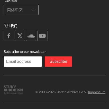
关注我们
on
on
on
on
facebook
X
soundcloud
youtube
Subscribe to our newsletter
Enter
Subscribe
your
email
Study
© 2003-2026 Berzin Archives e.V.
Impressum
Buddhism
Home