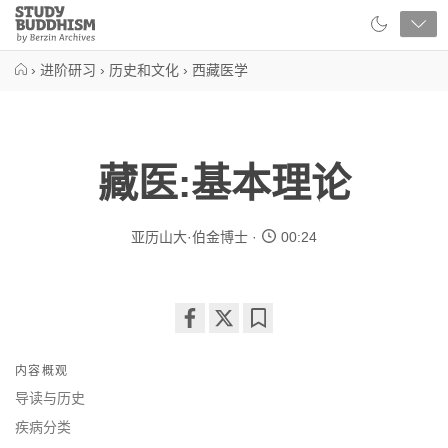
Close
Study
Buddhism
Home
›
进阶研习
›
历史和文化
›
西藏医学
藏医:基本理论
亚历山大·伯金博士
00:24
Share
Bookmark
on
内容概观
facebook
导读与历史
疾病分类