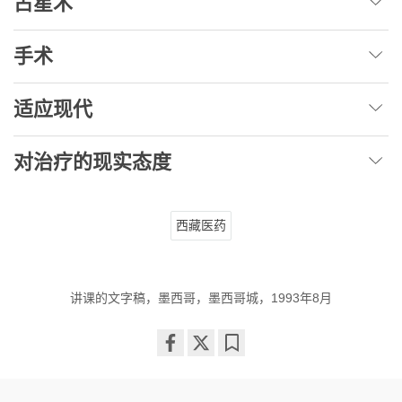
占星术
手术
适应现代
对治疗的现实态度
西藏医药
讲课的文字稿，墨西哥，墨西哥城，1993年8月
Share
Bookmark
on
facebook