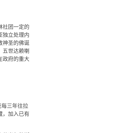
林社团一定的
亚独立处理内
教神圣的佛诞
，五世达赖喇
在政府的重大
克每三年往拉
藏，加入已有