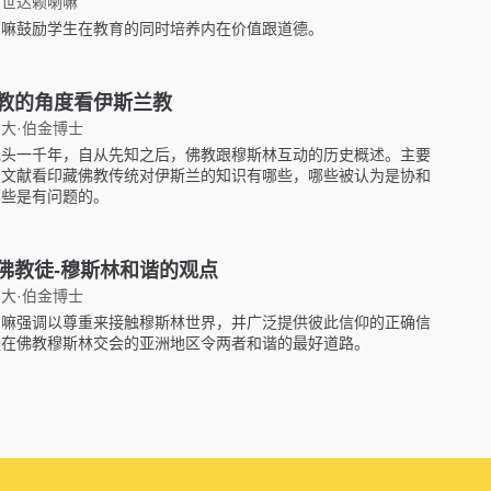
四世达赖喇嘛
喇嘛鼓励学生在教育的同时培养内在价值跟道德。
教的角度看伊斯兰教
大·伯金博士
元头一千年，自从先知之后，佛教跟穆斯林互动的历史概述。主要
轮文献看印藏佛教传统对伊斯兰的知识有哪些，哪些被认为是协和
哪些是有问题的。
佛教徒-穆斯林和谐的观点
大·伯金博士
喇嘛强调以尊重来接触穆斯林世界，并广泛提供彼此信仰的正确信
是在佛教穆斯林交会的亚洲地区令两者和谐的最好道路。