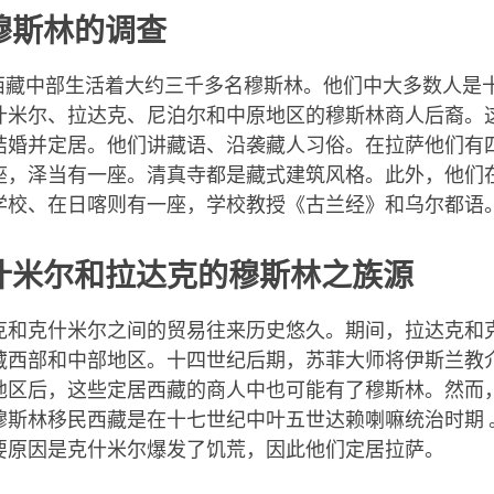
facebook
穆斯林的调查
之前西藏中部生活着大约三千多名穆斯林。他们中大多数人是
什米尔、拉达克、尼泊尔和中原地区的穆斯林商人后裔。
结婚并定居。他们讲藏语、沿袭藏人习俗。在拉萨他们有
座，泽当有一座。清真寺都是藏式建筑风格。此外，他们
学校、在日喀则有一座，学校教授《古兰经》和乌尔都语
什米尔和拉达克的穆斯林之族源
克和克什米尔之间的贸易往来历史悠久。期间，拉达克和
藏西部和中部地区。十四世纪后期，苏菲大师将伊斯兰教
地区后，这些定居西藏的商人中也可能有了穆斯林。然而
穆斯林移民西藏是在十七世纪中叶五世达赖喇嘛统治时期 
要原因是克什米尔爆发了饥荒，因此他们定居拉萨。