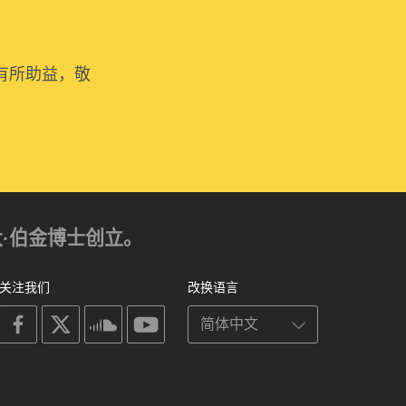
有所助益，敬
亚历山大·伯金博士创立。
关注我们
改换语言
on
on
on
on
facebook
X
soundcloud
youtube