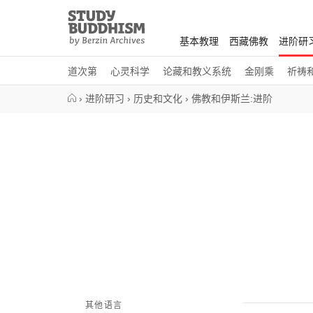
Close
Study
Buddhism
基本教理
西藏佛教
进阶研
Home
道次第
心灵科学
论藏和教义系统
金刚乘
祈祷
›
进阶研习
›
历史和文化
›
佛教和伊斯兰:进阶
其他语言