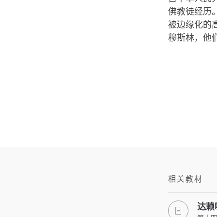
佛教徒经历
被边缘化的
穆斯林，他
相关教材
达赖