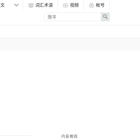
词汇术语
视频
帐号
Enter
Search
search
term
内容概观