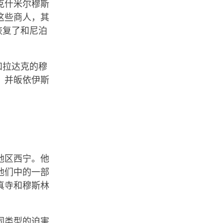
克什米尔穆斯
了这些商人，其
恢复了和尼泊
和拉达克的穆
、并皈依伊斯
地区西宁。他
他们中的一部
真寺和穆斯林
同类型的迫害