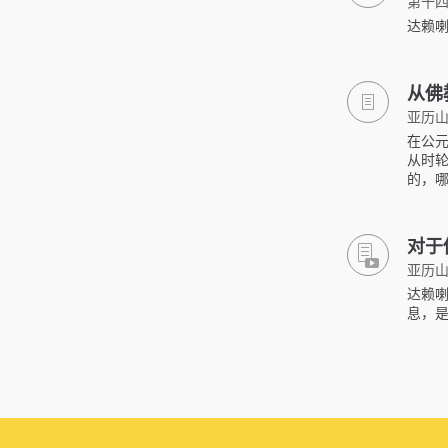
第十
达赖
从佛
亚历山
在公
从时
的，
对于
亚历山
达赖
息，