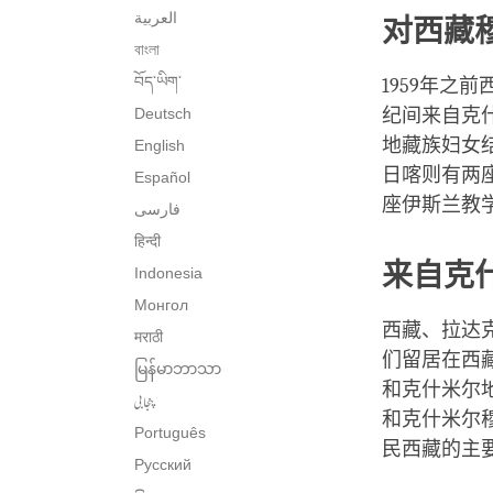
العربية
对西藏
বাংলা
བོད་ཡིག་
1959年
Deutsch
纪间来自克
地藏族妇女
English
日喀则有两
Español
座伊斯兰教
فارسی
हिन्दी
来自克
Indonesia
Монгол
西藏、拉达
मराठी
们留居在西
မြန်မာဘာသာ
和克什米尔
پنجابی
和克什米尔
Português
民西藏的主
Русский