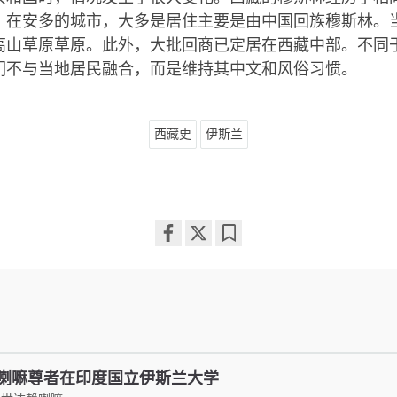
。在安多的城市，大多是居住主要是由中国回族穆斯林。
高山草原草原。此外，大批回商已定居在西藏中部。不同
们不与当地居民融合，而是维持其中文和风俗习惯。
西藏史
伊斯兰
Share
Bookmark
on
facebook
喇嘛尊者在印度国立伊斯兰大学