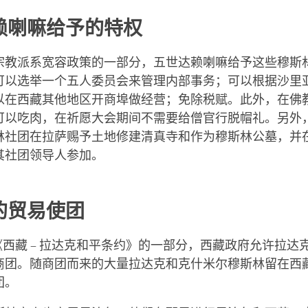
赖喇嘛给予的特权
宗教派系宽容政策的一部分，五世达赖喇嘛给予这些穆斯
可以选举一个五人委员会来管理内部事务；可以根据沙里
以在西藏其他地区开商埠做经营；免除税赋。此外，在佛
可以吃肉，在祈愿大会期间不需要给僧官行脱帽礼。另外
林社团在拉萨赐予土地修建清真寺和作为穆斯林公墓，并
其社团领导人参加。
的贸易使团
年《西藏 – 拉达克和平条约》的一部分，西藏政府允许拉达
商团。随商团而来的大量拉达克和克什米尔穆斯林留在西
团。