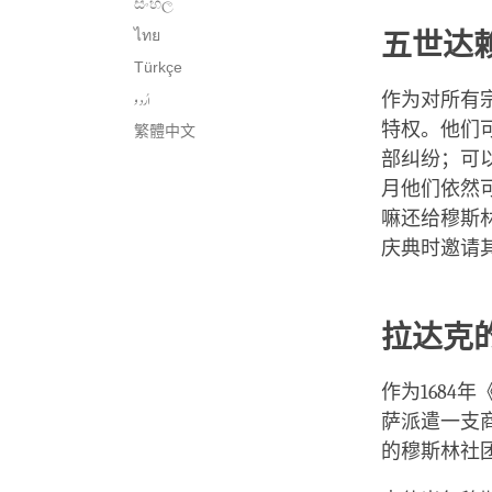
සිංහල
ไทย
五世达
Türkçe
اُردو
作为对所有
特权。他们
繁體中文
部纠纷；可
月他们依然
嘛还给穆斯
庆典时邀请
拉达克
作为1684
萨派遣一支
的穆斯林社