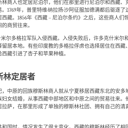
斯林商人也定居尼泊尔，他们在那里进行尼泊尔和西藏、
。1769年，普里特维·纳拉扬·沙阿征服加德满都后驱逐
西藏。1856年《西藏 – 尼泊尔条约》之后，这些商人们
间的商贸往来。
，克什米尔多格拉军队入侵西藏。入侵失败后，许多克什米尔
择留居本地。有些印度教的多格拉俘虏也选择居住在西藏
给西藏引进了杏子和苹果种植。
斯林定居者
纪，中原的回族穆斯林商人就从宁夏移居西藏东北的安多
族妇女结婚，从事西藏中部地区和中原之间的贸易往来。
居拉萨，在那里形成了单独的穆斯林社团、拥有自己的清
共和国时，情况发生了很大变化。西藏的穆斯林经历了相