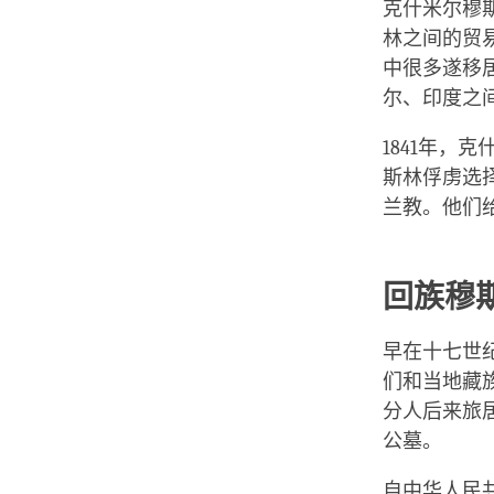
克什米尔穆
林之间的贸易
中很多遂移居
尔、印度之
1841年
斯林俘虏选
兰教。他们
回族穆
早在十七世
们和当地藏
分人后来旅
公墓。
自中华人民