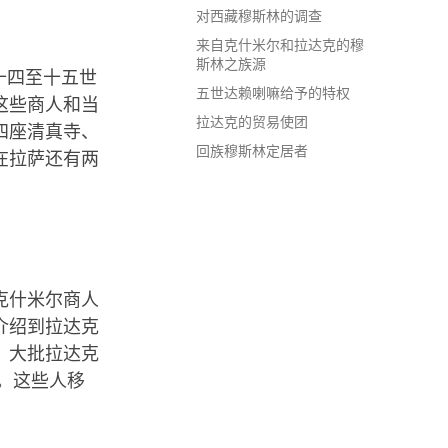
对西藏穆斯林的调查
来自克什米尔和拉达克的穆
斯林之族源
十四至十五世
五世达赖喇嘛给予的特权
这些商人和当
拉达克的贸易使团
四座清真寺、
回族穆斯林定居者
在拉萨还有两
。
克什米尔商人
介绍到拉达克
，大批拉达克
。这些人移