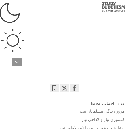
Study
Clos
Buddhism
Home
›
مطالعات پیشرفته
›
تاریخ و فرهنگ
›
بودیسم و اسلام: پیشرفته
تاریخ مسلمانان تبت
دکتر الکساندر برزین
03:38
Bookmark
Share
on
مرور اجمالی محتوا
facebook
مرور زندگی مسلمانان تبت
کشمیری تبار و لاداخی تبار
امتیازهای ویژه اهدایی دالایی لامای پنجم