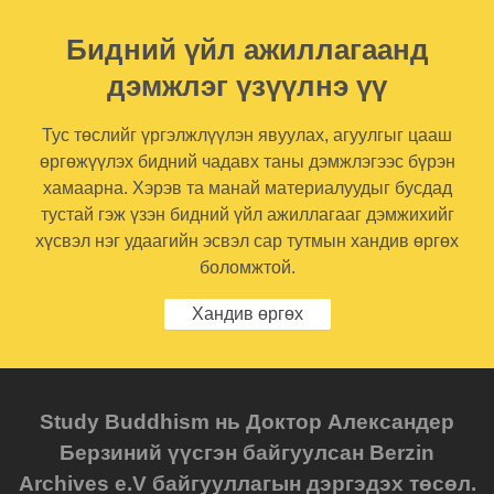
Бидний үйл ажиллагаанд
дэмжлэг үзүүлнэ үү
Тус төслийг үргэлжлүүлэн явуулах, агуулгыг цааш
өргөжүүлэх бидний чадавх таны дэмжлэгээс бүрэн
хамаарна. Хэрэв та манай материалуудыг бусдад
тустай гэж үзэн бидний үйл ажиллагааг дэмжихийг
хүсвэл нэг удаагийн эсвэл сар тутмын хандив өргөх
боломжтой.
Хандив өргөх
Study Buddhism нь Доктор Александер
Берзиний үүсгэн байгуулсан Berzin
Archives e.V байгууллагын дэргэдэх төсөл.