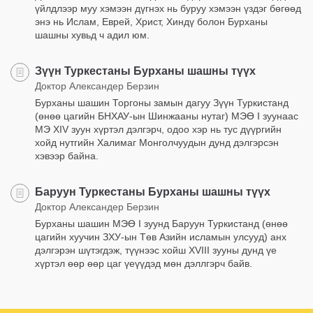
үйлдлээр муу хэмээн дүгнэх нь буруу хэмээн үздэг бөгөөд
энэ нь Ислам, Еврей, Христ, Хиндү болон Бурханы
шашны хувьд ч адил юм.
Зүүн Туркестаны Бурханы шашны түүх
Доктор Александер Берзин
Бурханы шашин Торгоны замын дагуу Зүүн Туркистанд
(өнөө цагийн БНХАУ-ын Шинжааны нутаг) МЭӨ I зуунаас
МЭ XIV зуун хүртэл дэлгэрч, одоо хэр нь тус дүүргийн
хойд нутгийн Халимаг Монголчуудын дунд дэлгэрсэн
хэвээр байна.
Баруун Туркестаны Бурханы шашны түүх
Доктор Александер Берзин
Бурханы шашин МЭӨ I зуунд Баруун Туркистанд (өнөө
цагийн хуучин ЗХУ-ын Төв Азийн исламын улсууд) анх
дэлгэрэн шүтэгдэж, түүнээс хойш XVIII зууны дунд үе
хүртэл өөр өөр цаг үеүүдэд мөн дэллгэрч байв.