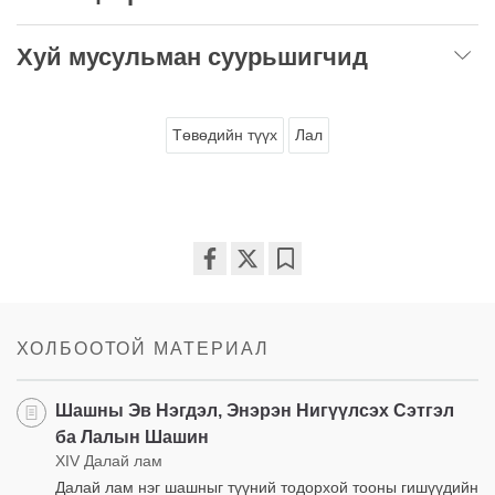
Хуй мусульман суурьшигчид
Төвөдийн түүх
Лал
Share
Bookmark
on
facebook
ХОЛБООТОЙ МАТЕРИАЛ
Шашны Эв Нэгдэл, Энэрэн Нигүүлсэх Сэтгэл
ба Лалын Шашин
XIV Далай лам
Далай лам нэг шашныг түүний тодорхой тооны гишүүдийн