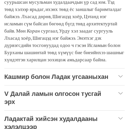
суурьшсан мусульман худалдаачдын үр сад юм. Тэд
төвд хэлээр ярьдаг, ихэнх төвд ёс заншлыг баримталдаг
байжээ. Лхасад дөрөв, Шигацэд хоёр, Цэтанд нэг
исламын сүм байсан бөгөөд бүгд төвд архитектуртай
байв. Мөн
Коран
сургаал, Урду хэл заадаг сургууль
Лхасад хоёр, Шигацэд нэг байжээ. Энэтхэг дэх
дүрвэгсдийн тосгонуудад одоо ч гэсэн Исламын болон
Бурханы шашинтай төвд хүмүүс бие биеийнхээ шашныг
хүндэтгэн харилцан зохицож амьдарсаар байна.
Кашмир болон Ладак угсааныхан
V Далай ламын олгосон тусгай
эрх
Ладактай хийсэн худалдааны
хэлэлцээр