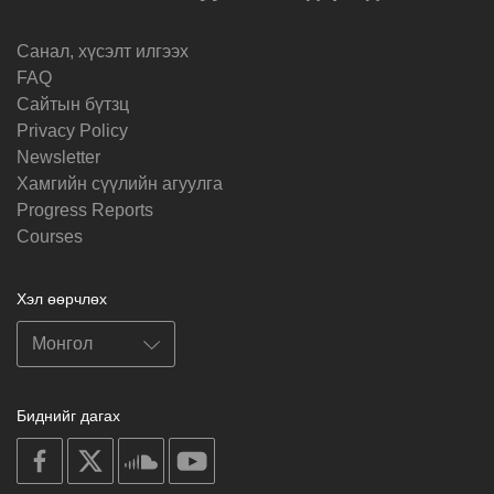
Санал, хүсэлт илгээх
FAQ
Cайтын бүтзц
Privacy Policy
Newsletter
Хамгийн сүүлийн агуулга
Progress Reports
Courses
Хэл өөрчлөх
Биднийг дагах
on
on
on
on
facebook
X
soundcloud
youtube