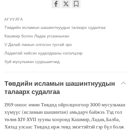
Share
Bookmark
on
АГУУЛГА
facebook
Төвдийн исламын шашинтнуудын талаарх судалгаа
Кашмир болон Ладак угсааныхан
V Далай ламын олгосон тусгай эрх
Ладактай хийсэн худалдааны хэлэлцээр
Хуй мусульман суурьшигчид
Төвдийн исламын шашинтнуудын
талаарх судалгаа
1959 оноос өмнө Төвдөд ойролцоогоор 3000 мусульман
хүмүүс (исламын шашинтан) амьдарч байжээ. Тэд гол
төлөв XIV-XVII зууны хооронд Кашмир, Ладак, Балба,
Хятад улсаас Төвдөд ирж төвд эмэгтэйтэй гэр бүл болж