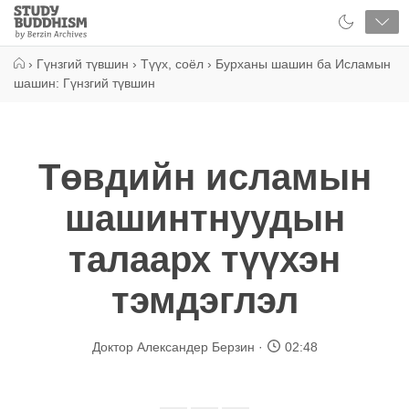
Close
Study
Buddhism
Home
›
Гүнзгий түвшин
›
Түүх, соёл
›
Бурханы шашин ба Исламын
шашин: Гүнзгий түвшин
Төвдийн исламын
шашинтнуудын
талаарх түүхэн
тэмдэглэл
Доктор Александер Берзин
02:48