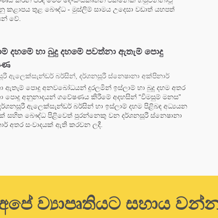
ණය කරන පරිදි මෙම දෙ-සංස්කෘතීන් එකිනෙක හමුවන්නාවූ
නු කළාපය තුළ බෞද්ධ - මුස්ලිම් සාමය උදෙසා වඩාත් යහපත්
යන් වේ.
ාම් දහමේ හා බුදු දහමේ පවත්නා ඇතැම් පොදු
ෂණ
ූරී ඇලෙක්සැන්ඩර් බර්සින්, දර්ශනසූරී ස්නෙෂානා අක්පිනාර්
ා ඇතැම් පොදු අනවබෝධයන් දුරලමින් ඉස්ලාම් හා බුදු දහම අතර
ා පොදු අනුනාදයන් ගවේෂණය කිරීමේ අදහසින් “විමසුම් මනස”
 දර්ශනසූරී ඇලෙක්සැන්ඩර් බර්සින් හා ඉස්ලාම් දහම පිළිබඳ අධ්‍යයන
මක් සහිත බෞද්ධ පිළිවෙත් පුරන්නෙකු වන දර්ශනසූරී ස්නෙෂානා
නාර් අතර සංවාදයක් ඇති කරවන ලදී.
අපේ ව්‍යාපෘතියට සහාය වන්