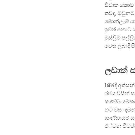
විවෘත කොට වෙ
තවද, ඔවුනට 
මොන්ලැම් යා
ඉවත් කොට ගර
මුස්ලිම් පල
වෙත ලබාදී ස
ලඩාක් 
1684දී අත්ස
රජය විසින්
කණ්ඩායමකට 
හට වසා දමන
කණ්ඩායම් සම
එ්වන විටත් ස