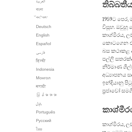
العربية
තිබ්බතී
বাংলা
བོད་ཡིག་
1959ට පෙර, ම
Deutsch
විසූහ. ඔවුහ
කාශ්මීරය, ල
English
කොටගෙන එහි 
Español
බස කථාකළ අත
فارسی
පල්ලි සතරක්ද
हिन्दी
නිර්මාණ ශිල
Indonesia
අධ්‍යාපනය සඳ
Монгол
ඉන්දියානු ප
मराठी
ප්‍රජාවෝ සමග
မြန်မာဘာသာ
پنجابی
කාශ්මීර
Português
Русский
කාශ්මීරය, ල
ไทย