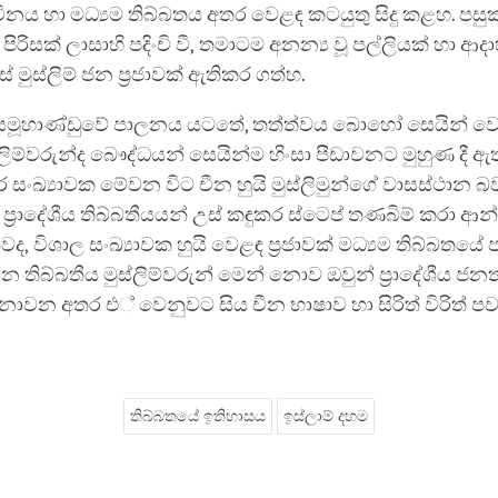
ය හා මධ්‍යම තිබ්බතය අතර වෙළඳ කටයුතු සිදු කළහ. පස
 පිරිසක් ලාසාහි පදිංචි වී, තමාටම අනන්‍ය වූ පල්ලියක් හා 
මුස්ලිම් ජන ප්‍රජාවක් ඇතිකර ගත්හ.
මූහාණ්ඩුවේ පාලනය යටතේ, තත්ත්වය බොහෝ සෙයින් ව
ස්ලිම්වරුන්ද බෞද්ධයන් සෙයින්ම හිංසා පීඩාවනට මුහුණ දී 
ඛ්‍යාවක මේවන විට චීන හුයි මුස්ලිමුන්ගේ වාසස්ථාන බ
සූ ප්‍රාදේශීය තිබ්බතීයයන් උස් කඳුකර ස්ටෙප් තණබිම් කරා
 විශාල සංඛ්‍යාවක හුයි වෙළඳ ප්‍රජාවක් මධ්‍යම තිබ්බතයේ පද
සන තිබ්බතීය මුස්ලිම්වරුන් මෙන් නොව ඔවුන් ප්‍රාදේශීය ජ
ොවන අතර එ් වෙනුවට සිය චීන භාෂාව හා සිරිත් විරිත් 
තිබ්බතයේ ඉතිහාසය
ඉස්ලාම් දහම