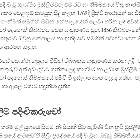
ංචි වූ කාශ්මීර මුස්ලිම්වරු එම රට හා තිබ්බතයේ විසූ කාශ්ම
 අතර වෙළඳාම් කටයුතු සිදු කළහ. 1769දී ප්‍රිත්වි නාරායන් ෂා ව
 ගැනීමත් සමගින් ඔවුන් නේපාලයෙන් පලවා හරින ලද අවස්ථ
ෝ දෙනෙක් තිබ්බතය වෙත සංක්‍රමණය වූහ. 1856 තිබ්බත-න
අනතුරුව ඔවුහූ නේපාලය හා ඉන්දියාව සමගින් පවත්වාගෙන 
ත ආරම්භ කළහ.
්මීරයේ ඩොග්රා හමුදාව විසින් තිබ්බතය ආක්‍රමණය කරන ලදී.
තුරුව අත් අඩංගුවට ගන්නා ලද කාශ්මීර හා ලඩාක් මුස්ලිම් 
 දෙනෙක් තිබ්බතයේ පදිංචි වී ඉස්ලාම් දහම වැළඳ ගත්හ. ඔ
ට් හා ඇපල් වගාව හඳුන්වා දුන්හ.
්ලිම් පදිංචිකරුවෝ
රම් මුල් යුගයේ සිටම, නිංෂියාහි සිට පැමිණි චීන හුයි මුස්ලි
බතයේ ඇම්ඩෝහි සිලිං ප්‍රදේශයේ පදිංචි වූහ. ඔවුහූ තිබ්බතීයය