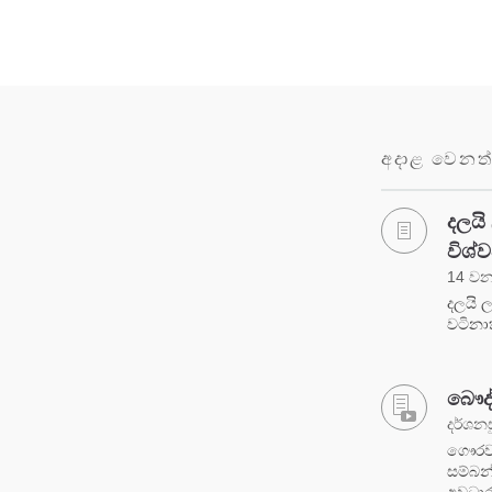
අදාළ වෙනත්
දලයි
විශ්ව
14 වන
දලයි ල
වටිනාක
බෞද්
දර්ශනස
ගෞරව ස
සම්බන්