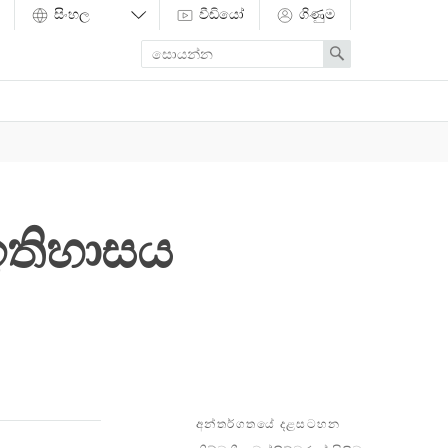
වීඩියෝ
ගිණුම
Enter
Search
search
term
ඉතිහාසය
අන්තර්ගතයේ දළසටහන