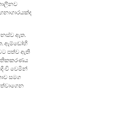
ුකාලීනව
ආදාහනාගාරයක්ද
ෙනස්ව ඇත.
ඇත. ඇම්ඩෝහි
වට පත්ව ඇති
 ආන්තිකකරණය
ිංචි වෙමින්
නතාව සමග
පවත්වාගෙන