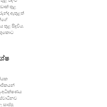
ුළ පදිංචි
ලඩාක් තුළ
වරුන්ද ඇතුළත්
න්ගේ
ුළ සිදුවිය.
හේතුකොට
ශේෂ
තියක
ාජිකයන්
ණු අධීක්ෂණය
 ස්වාධීනව
 සාප්පු