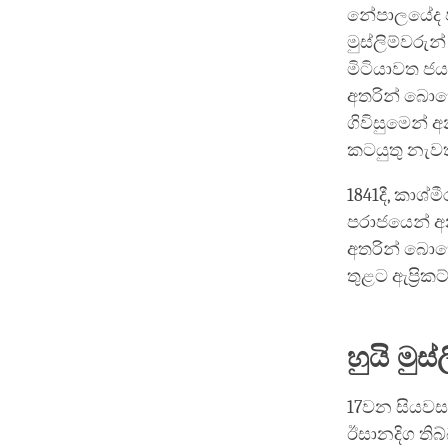
නේපාලයේද පදි
මුස්ලිම්වරුන්
මිටියාවත ජය
අතරින් බොහ
ගිවිසුමෙන් 
කටයුතු නැව
1841දී, කාශ
පරාජයෙන් අන
අතරින් බොහෝ
තුළට ඇප්‍රික
හුයි මුස
17වන සියවස ත
ඊසානදිග තිබ්