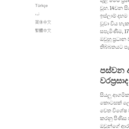
තුළ මෙම ප්‍
Türkçe
වූහ. 14වන සි
اُردو
ඉස්ලාම් දහම 
简体中文
වූවා විය හැ
繁體中文
සපැමිණීම, 1
ඔවුහූ ප්‍රධ
තිබ්බතයට පැම
පස්වන ද
වරප්‍රසාද
සියලු ආගමික
කොටසක් ලෙස 
වෙත විශේෂ ව
කරනු පිණිස 
ඔවුන්ගේ ආර