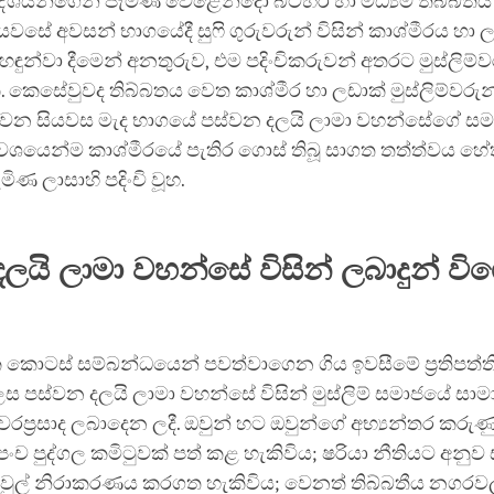
රදේශයන්ගෙන් පැමිණි වෙළෙන්දෝ බටහිර හා මධ්‍යම තිබ්බතය ත
යවසේ අවසන් භාගයේදී සුෆි ගුරුවරුන් විසින් කාශ්මීරය හා 
හඳුන්වා දීමෙන් අනතුරුව, එම පදිංචිකරුවන් අතරට මුස්ලිම්
ක. කෙසේවුවද තිබ්බතය වෙත කාශ්මීර හා ලඩාක් මුස්ලිම්වරු
7වන සියවස මැද භාගයේ පස්වන දලයි ලාමා වහන්සේගේ සමය ත
ාන වශයෙන්ම කාශ්මීරයේ පැතිර ගොස් තිබූ සාගත තත්ත්වය 
ිණ ලාසාහි පදිංචි වූහ.
ලයි ලාමා වහන්සේ විසින් ලබාදුන් වි
 කොටස් සම්බන්ධයෙන් පවත්වාගෙන ගිය ඉවසීමේ ප්‍රතිපත්
පස්වන දලයි ලාමා වහන්සේ විසින් මුස්ලිම් සමාජයේ සාම
රප්‍රසාද ලබාදෙන ලදී. ඔවුන් හට ඔවුන්ගේ අභ්‍යන්තර කරු
පංච පුද්ගල කමිටුවක් පත් කළ හැකිවිය; ෂරියා නීතියට අනුව
වුල් නිරාකරණය කරගත හැකිවිය; වෙනත් තිබ්බතීය නගරවල