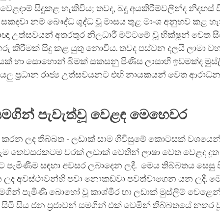
ළඳාම් සිදුකළ හැකිවිය; තවද, බදු අයකිරීම්වලින්ද නිදහස් ව
සකදවා නම් බෞද්ධ ශුද්ධ වූ මාසය තුළ මාංශ අනුභව කළ හැ
ඥා උත්සවයන් අතරතුර නිලධාරී මට්ටමේ වූ භික්ෂූන් වෙත සිය 
ු කිරීමක් සිදු කළ යුතු නොවීය. තවද පස්වන දලයි ලාමා වහ
්ලියක් හා සොහොන් බිමක් සකසනු පිණිස ලාසාහි ඉඩමක්ද මුස
ියලු ප්‍රධාන රාජ්‍ය උත්සවයනට එහි නායකයන් වෙත ආරාධන
සමගින් පැවැත්වූ වෙළඳ මෙහෙවර
න් කරන ලද තිබ්බත - ලඩාක් සාම ගිවිසුමේ කොටසක් වශයෙන්,
 සෑම තෙවසරකටම වරක් ලඩාක් වෙතින් ලාෂා වෙත වෙළඳ දූත
පැමිණීම සඳහා අවසර ලබාදෙන ලදී. මෙය තිබ්බතය සෙසු 
 ලද අවස්ථාවන්හි පවා නොකඩවා පවත්වාගෙන යන ලදී. මෙ
ගින් පැමිණි බොහෝ වූ කාශ්මීර හා ලඩාක් මුස්ලිම් වෙළෙන
ිටි සිය ජන ප්‍රජාවන් සමගින් එක් වෙමින් තිබ්බතයේ නතර ව