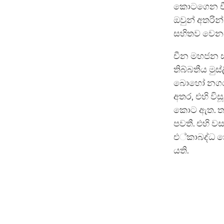
කොටගෙන චීන
ඔවුන් අතරින්
සහිතව වෙනස් 
චීන මහජන ස
තිබ්බතීය මු
බොහෝ නගර සං
අතර, එහි වි
කොට ඇත. තවද,
පවතී. එහි ව
එ්කාබද්ධ න
යති.