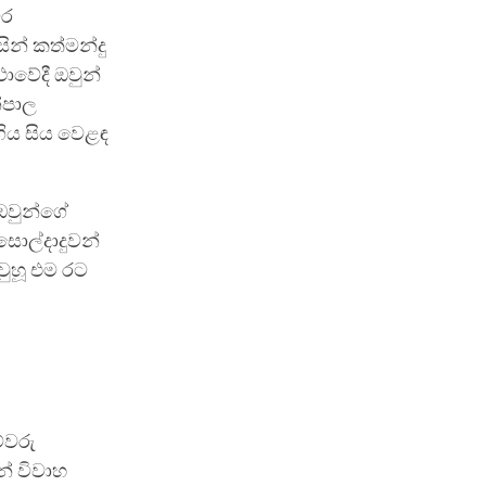
ීර
ිසින් කත්මන්දු
ාවේදී ඔවුන්
ේපාල
ගිය සිය වෙළඳ
 ඔවුන්ගේ
සොල්දාදුවන්
වුහූ එම රට
ම්වරු
න් විවාහ