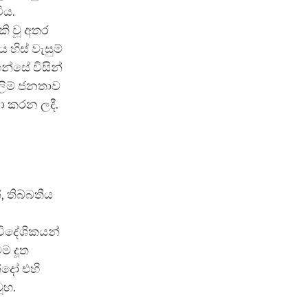
ිය.
කි වූ අතර
හිස් වැසුම්
න්සේ විසින්
්ලිම් ජනතාව
ා කරන ලදී.
 තිබ්බතීය
විදේශිකයන්
ම දූත
්දෝ එහි
ූහ.