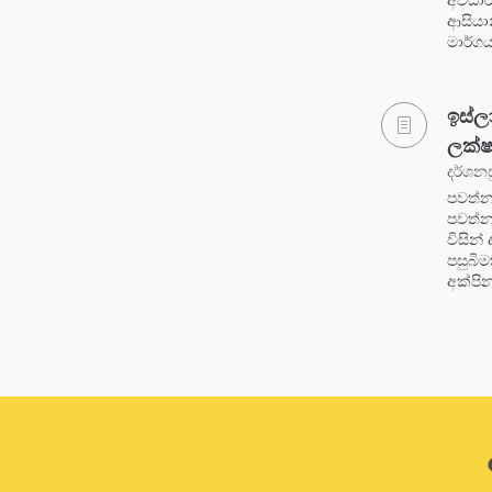
අවධාර
ආසියා
මාර්ග
ඉස්ල
ලක්
දර්ශනස
පවත්න
පවත්න
විසින්
පසුබි
අක්පි