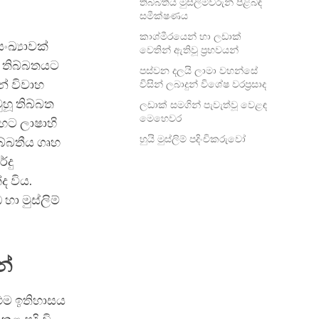
තිබ්බතීය මුස්ලිම්වරුන් පිළිබඳ
සමීක්ෂණය
කාශ්මීරයෙන් හා ලඩාක්
ංඛ්‍යාවක්
වෙතින් ඇතිවූ ප්‍රභවයන්
ී තිබ්බතයට
පස්වන දලයි ලාමා වහන්සේ
න් විවාහ
විසින් ලබාදුන් විශේෂ වරප්‍රසාද
හූ තිබ්බත
ලඩාක් සමගින් පැවැත්වූ වෙළඳ
මෙහෙවර
හට ලාෂාහි
හුයි මුස්ලිම් පදිංචිකරුවෝ
ිබ්බතීය ගෘහ
්දු
ද විය.
ා මුස්ලිම්
න්
 එම ඉතිහාසය