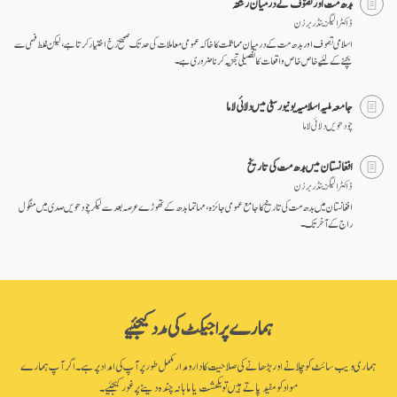
بدھ مت اور تصوّف کے درمیان رشتہ
ڈاکٹر الیگزینڈر برزن
اسلامی تصوف اور بدھ مت کے درمیان مماثلت کا خاکہ عمومی معاملات کی حد تک صحیح رُخ اختیار کرتا ہے، لیکن غلط فہمی سے
بچنے کے لئیے خاص خاص واقعات کا تفصیلی تجزیہ کرنا ضروری ہے۔
جامعہ ملیہ اسلامیہ یونیورسٹی میں دلائی لاما
چودھویں دلائی لاما
افغانستان میں بدھ مت کی تاریخ
ڈاکٹر الیگزینڈر برزن
افغانستان میں بدھ مت کی تاریخ کا جامع عمومی جائزہ ، مہاتما بدھ کے تھوڑے عرصہ بعد سے لیکر چودھویں صدی میں منگول
راج کے آخر تک۔
ہمارے پراجیکٹ کی مدد کیجئیے
ہماری ویب سائٹ کو چلانے اور بڑھانے کی صلاحیت کا دارومدار مکمل طور پر آپ کی امداد پر ہے۔ اگر آپ ہمارے
مواد کو مفید پاتے ہیں تو یکمشت یا ماہانہ چندہ دینے پر غور کیجئیے۔