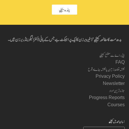
چندہ دیجئیے
بدھ مت کا مطالعہ کیجئیے’ ذخیرہ برزن کا ایک پراجیکٹ ہے جس کے بانی ڈاکٹر الیگزینڈر برزن ہیں۔
اپنی راۓ سے مطلع کیجئیے
FAQ
نقشہ قطعۂ زمین یا نقشہ جاۓ وقوع
Privacy Policy
Newsletter
تازہ ترین مواد
Progress Reports
Courses
زبان تبدیل کیجئیے