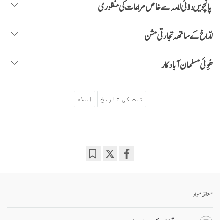
پانچویں دلائی لامہ سے خاص مراعات کی منظوری
لدّاخ کے ساتھہ تجارتی مشن
ھُوِئی مسلمان آبادکار
تبت کی تاریخ
اسلام
Bookmark
Share
on
facebook
متعلقہ مواد