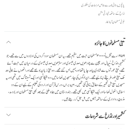
پانچویں دلائی لامہ سے خاص مراعات کی منظوری
لدّاخ کے ساتھہ تجارتی مشن
ھُوِئی مسلمان آبادکار
تبتی مسلمانوں کا جائزہ
۱۹۵۹ء سے تقریباً ٣٠٠٠ مسلمان تبت میں مقیم تھے۔ یہ ان مسلمان سوداگروں کی اولادوں میں سے تھے، جو
کشمیر، لدّاخ ، نیپال اور چین سے چودھویں صدی عیسوی اور سترھویں صدی عیسوی کے درمیان میں تبت آئے
تھے، تبتی عورتوں سے شادی بیاہ رچایا تھا اور یہیں بس گئے تھے۔ وہ تبتی زبان بولتے تھے اور انھوں نے کافی حد
تک تبتی طور طریقے اپنا لیے تھے۔ ان لوگوں کی چار مسجدیں لھاسا میں، دو شیگاتسی اور ایک تسیتاگ میں تھی اور یہ
مسجدیں تبتی فن تعمیر کے مطابق بنائی گئی تھیں۔ مزید براں، درس قرآن اور اردو کی تعلیم کے لیے ان کے دو
اسلامی اسکول لھاسا اور ایک شیگاتسی میں بھی تھے۔ ہندوستان میں جلا وطنی کے بعد بھی تبتی مسلمان اور بودھ،
مذہبی رواداری کے ساتھہ آپس میں مل جل کر رہتے ہیں۔
کشمیر اور لدّاخ سے شروعات