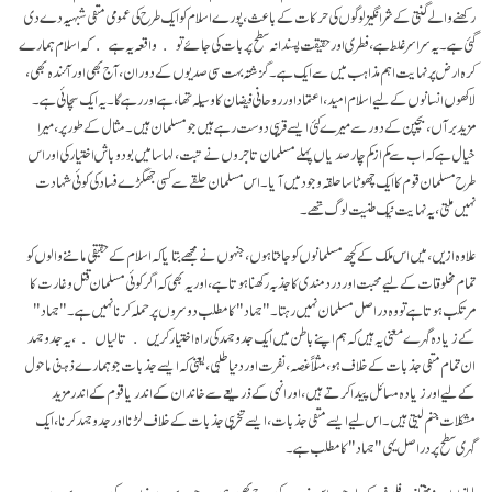
رکھنے والے گنتی کے شر انگیز لوگوں کی حرکات کے باعث، پورے اسلام کو ایک طرح کی عمومی منفی شبہیہ دے دی
گئی ہے۔ یہ سراسرغلط ہے، فطری اور حقیقت پسندانہ سطح پر بات کی جائے تو ﴿واقعہ یہ ہے﴾ کہ اسلام ہمارے
کرہ ارض پر نہایت اہم مذاہب میں سے ایک ہے۔ گزشتہ بہت سی صدیوں کے دوران، آج بھی اور آئندہ بھی،
لاکھوں انسانوں کے لیے اسلام امید، اعتماد اور روحانی فیضان کا وسیلہ تھا، ہے اور رہے گا۔ یہ ایک سچائی ہے۔
مزید برآں، بچپن کے دور سے میرے کئی ایسے قریبی دوست رہے ہیں جو مسلمان ہیں۔ مثال کے طور پر، میرا
خیال ہے کہ اب سے کم از کم چار صدیاں پہلے مسلمان تاجروں نے تبت، لہاسا میں بود و باش اختیار کی اور اس
طرح مسلمان قوم کا ایک چھوٹا سا حلقہ وجود میں آیا۔ اس مسلمان حلقے سے کسی جھگڑے فساد کی کوئی شہادت
نہیں ملتی، یہ نہایت نیک طنیت لوگ تھے۔
علاوہ ازیں، میں اس ملک کے کچھ مسلمانوں کو جانتا ہوں، جنہوں نے مجھے بتایا کہ اسلام کے حقیقی ماننے والوں کو
تمام مخلوقات کے لیے محبت اور درد مندی کا جذبہ رکھنا ہوتا ہے، اور یہ بھی کہ اگر کوئی مسلمان قتل وغارت کا
مرتکب ہوتا ہے تو وہ دراصل مسلمان نہیں رہتا۔ "جہاد" کا مطلب دوسروں پر حملہ کرنا نہیں ہے۔ "جہاد"
کے زیادہ گہرے معنی یہ ہیں کہ ہم اپنے باطن میں ایک جدوجہد کی راہ اختیار کریں ﴿تالیاں﴾، یہ جدوجہد
ان تمام منفی جذبات کے خلاف ہو، مثلاً غصہ، نفرت اور دنیا طلبی، یعنی کہ ایسے جذبات جو ہمارے ذہنی ماحول
کے لیے اور زیادہ مسائل پیدا کرتے ہیں، اور انہی کے ذریعے سے خاندان کے اندر یا قوم کے اندر مزید
مشکلات جنم لیتی ہیں۔ اس لیے ایسے منفی جذبات، ایسے تخریبی جذبات کے خلاف لڑنا اور جدوجہد کرنا، ایک
گہری سطح پر دراصل یہی "جہاد" کا مطلب ہے۔