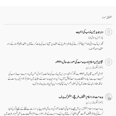
Bookmark
Share
on
facebook
متعلقہ مواد
دورِ جدید میں مذہب کی اہمیت
چودھویں دلائی لاما
تقدس مآب دلائی لاما امن قائم کرنے کی خاطر دو طرح کے عقیدہ پر مبنی مذہب کی بات کرتے ہیں: عقیدہ بغیر فلسفہ کے، اور
عقیدہ معہ فلسفہ۔
چین میں اسلام اور بدھ مت کی صورت حال، ۱۹۹۶ء
ڈاکٹر الیگزینڈر برزن
عوامی جمہوریہ چین میں ۱۹۹۴ سے لیکر گزشتہ دو برس میں مذہب کی حالت بد تر ہوئی، جس میں دوسرے سب مذاہب کی
نسبت سب سے زیادہ مشکلات بدھ مت کو پیش آئیں۔ اُس دوران بدھ مت کے مقابلہ میں اسلام کو عوام کی ریاست کے
ساتھ وفاداری کے معاملہ میں کوئی خطرہ محسوس نہ کیا گیا اور اس پر کم پابندیاں عائد ہوئیں۔
بدھ مت اور اسلام: مختلف طریقے، مشترک ہدف
ڈاکٹر الیگزینڈر برزن
بدھ مت اور اسلام مشترکہ مسائل جیسے ماحولیاتی انحطاط، آلودگی اور عالمی افزوں پذیر حرارت سے نمٹنے کے لئیے لوگوں کو تیار
کرنے کی خاطر مختلف حکمت عملی اختیار کرتے ہیں۔ ایک دوسرے کے طور اطوار سے بہتر واقفیت سے باہمی فہم اور عزت میں