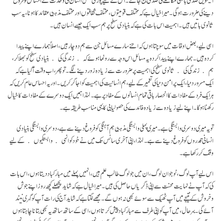
دینے کی ضرورت ہوگی۔ میرا خیال ہے کہ مختلف قومیتوں، مختلف ثقافتوں اور مختلف مذہبی عقائد کا ہونا، یہ سب
ثا نوی باتیں ہیں۔ اہمیت اس بات کی ہے کہ بنیادی سطح پر ہم سب ایک جیسے انسان ہیں۔
اسی لیے، بعض اوقات میں سوچتا ہوں کہ اتنے سارے مسائل جن سے ہم دوچار ہیں، اصلاً ہمارے اپنے پیدا
کردہ ہیں۔ ہمارے اپنے پیدا کردہ یہ مسائل اس وجہ سے رونما ہوئے کہ ﴿زندگی کی﴾ بنیادی سطح کو بھلا کر،
ہم ﴿زندگی کی﴾ ثانوی سطح کی اہمیت پر ضرورت سے زیادہ زور دینے لگے۔ تو پھر، اب وقت آگیا ہے کہ
ایک مسرور دنیا، ایک پرامن دنیا کی تعمیر کے لیے، ہم انسانیت کی اہمیت کو اجاگر کریں۔ اور یہ احساس عام کریں کہ
ہر ایک فرد کے مفادات کا انحصار باقی تمام انسانوں کے مفاد پر ہے۔ لہٰذا ہمیں ایک دوسرے کے مفادات کا خیال
رکھنا ہوگا۔ اپنے لیے زیادہ سے زیادہ فائدے کی حصولیابی کا یہی مناسب طریقہ ہے۔
تو یہ میری دوسری وابستگی ہے۔ میری پہلی وابستگی مذہبی ہم آہنگی کو فروغ دینے سے ہے، دوسری وابستگی بنیادی
انسانی قدروں کو فروغ دینے سے ہے۔ لہٰذا، اپنی آخری سانس تک میں نے خود کو انہی ﴿وابستگیوں﴾ کے لیے
وقف کر رکھا ہے۔
اس لیے آپ لوگ، نوجوان لوگ، ان میں جو لوگ طالب علم ہیں، انہیں پہلے میں مبارکباد دیتا ہوں، اس بات
کی کہ آپ نے نہایت محنت سے اپنی ڈگریاں حاصل کی ہیں۔ میرا خیال ہے کہ شاید پچھلے کچھ روز اپنے جوش
وخروش کے نتیجے میں آپ ٹھیک سے سوئے بھی نہ ہوں گے۔ مجھے لگتا ہے کہ شاید آج کی رات آپ کو گہری نیند
آئے گی۔ بہرحال، میں آپ کو اپنی طرف سے مبارکباد پیش کرتا ہوں، اسی کے ساتھ ساتھ یہ بھی بتانا چاہتا ہوں