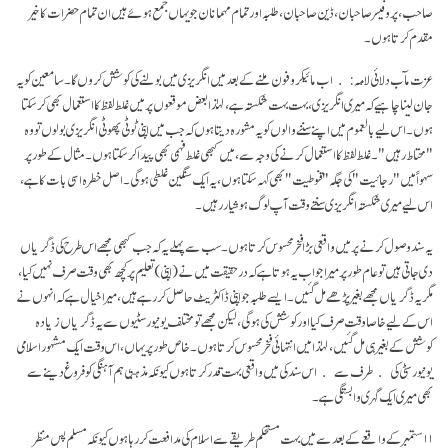
صاحب، پروفیسر صاحبان، ڈین صاحبان، طلبہ اور تمام مہمانان جو یہاں جمع ہوئے ہیں ان تمام حضرات کا خیر
مقدم کرتا ہوں۔
عزت مآب دلائی لامہۛ: اب مائیکرو فون ملنے کے بعد میں انگریزی میں بولنے کی کوشش کروں گا۔ سامعین کو یہ
جان لینا چاہیے کہ میری انگریزی، بہت بہت شکستہ ہے، لہٰذا بعض موقعوں پر میں غلط لفظ کا استعمال بھی کرسکتا
ہوں۔ اس لیے بالعموم میں اپنے سننے والوں کو یہ مشورہ دیتا ہوں کہ جب میں اپنی ٹوٹی پھوٹی انگریزی بولوں تو وہ
"محتاط رہیں"۔ غلط لفظ کا استعمال کرنے کی وجہ سے، میں کبھی غلط فہمی بھی پیدا کرسکتا ہوں۔ مثال کے طور پر
سہواً میں "رجائیت" کی جگہ "قنوطیت" بھی کہہ سکتا ہوں، یہ ایک سنگین غلطی ہوگی۔ اصل خطرہ اسی بات کا ہے،
اس لیے میری شکستہ انگریزی سنتے وقت آپ لوگ ہوشیار رہیں۔
یہ سند وصول کرنے پر میں واقعی بڑا فخر محسوس کرتا ہوں۔ سب سے پہلے یہ کہ جب کبھی مجھے اس طرح کی ڈگریاں
دی جاتی ہیں تو عام طور پر میرا جواب یہ ہوتا ہے کہ درحقیقت میں نے (اپنی) تعلیم پر کچھ بھی وقت صرف نہیں کیا،
مگر یہ ڈگریاں مجھے بغیر پڑھے مل گئیں۔ ایسے طلبہ جو اپنی ڈاکٹریٹ حاصل کررہے ہیں، میرا خیال ہے کہ انہوں نے
اس کے لیے خاصا وقت صرف کیا اور کوشش کی ہوگی، لیکن مجھے تو مختلف یونیورسٹیوں سے یہ ڈگریاں زیادہ
کوشش کے بغیر ہی مل گئیں، لہٰذا میں انتہائی فخر محسوس کرتا ہوں۔ خاص طور پر یہاں، اس وقت ایک مشہور اسلامی
یونیورسٹی کی ﴿طرف سے﴾ اس سند کی میں واقعی بہت قدر کرتا ہوں کیونکہ مذہبی ہم آہنگی کو فروغ دینے سے
بھی میری ایک گہری وابستگی ہے۔
۱۱ستمبر کے واقعے کے بعد سے میں بہت مستحکم طریقے سے اسلام کی مدافعت کررہا ہوں کیونکہ مسلم پس منظر