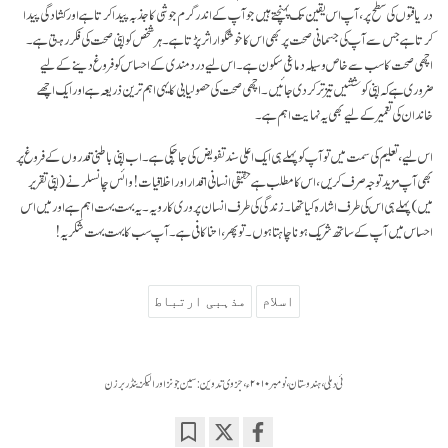
دریافتوں کی سطح پر، آپ اس یقین تک پہنچتے ہیں جو آپ کے اندر گرم جوشی کا جذبہ پیدا کرتا ہے اور کشادگی پیدا
کرتا ہے جس سے آپ کی جسمانی صحت پر بھی اس کا خوشگوار اثر پڑتا ہے۔ ہر شخص کو اپنی صحت کی فکر رہتی ہے۔
اچھی صحت کا سب سے خاص وسیلہ دماغی سکون ہے۔ اس لیے درد مندی کے احساس کو فروغ دینے کے لیے
ضروری ہے کہ اپنی کوششیں تیز تر کردی جائیں۔ اچھی صحت کی حصولیابی کا یہی اہم ترین ذریعہ ہے اور ایک اچھے
خاندان کی تعمیر کے لیے بھی یہ نہایت اہم ہے۔
اس لیے، تعلیم کی سمت میں تو آپ کو پہلے ہی ایک اعلی سند تفویض کی جا چکی ہے۔ اب اپنی باطنی قدروں کے فروغ پر
بھی آپ مزید توجہ صرف کریں، اس کا مطلب ہے حقیقی انسانی اقدار اور اخلاقیات! وائس چانسلر نے (اپنی تقریر
میں) پہلے ہی اس کی طرف اشارہ کیا تھا۔ زندگی کی طرف انسان پروری کا رویہ۔ یہ بہت بہت اہم ہے اور میں اس
احساس میں آپ کے ساتھ شریک ہونا چاہتا ہوں۔ تو پھر، اتنا کافی ہے۔ آپ سب کا بہت بہت شکریہ!
اسلام
مذہبی ارتباط
ئی دہلی، ہندوستان، نومبر ۲۰۱۰ء، جزوی تدوینۛ: سین جونز اور الیکزینڈر برزن