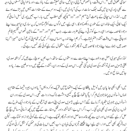
سماجی مخلوق ہیں"۔ اس وقت، بالخصوص آج کی دنیا میں،عالمی معیشت کے دباؤ سے، اور ماحولیاتی مسئلوں کی وجہ
سے بھی، پوری دنیا میں لگ بھگ سات ارب کی آبادی میں، ایک دوسرے کے مفادات آپس میں جڑے ہوئے
ہیں۔ لہٰذا، اس سچائی کے باعث آج "ہم" اور "وہ" کا کچھ بھی مطلب نہیں رہا۔ اب ہمیں پوری نسل انسانی کو
ایک اکائی، ایک خاندان کے طور پر دیکھنا ہوگا۔ اسی لیے، میں لوگوں سے اکثر کہتا ہوں کہ یہ ساری دنیا میرے اپنے
وجود کا حصہ ہے اور اسی رویے کو ترقی دینے کی ضرورت ہے۔ جب "ہم" اور "وہ" کے مابین ٹھوس تقسیم قائم
ہوجاتی ہے، اس وقت تشدد جنم لیتا ہے۔ اگر ہم اپنے اندر یہ احساس پیدا کرلیں کہ تمام بنی نوع انسان "میرا" اپنا
حصہ ہیں، ہمارے اپنے وجود کا حصہ ہیں، تو پھر تشدد کے استعمال کے لیے کوئی جگہ نہیں رہے گی۔
لہٰذا، یہی میری اصل جدوجہد ہے، اپنے بہت سے دوستوں کے ساتھ، اب ہم یہ سوچ رہے ہیں کہ گزشتہ صدی،
یعنی بیسویں صدی تو تشدد کی صدی بن گئی تھی۔ اس صدی کے دوران، تشدد کے نتیجے میں دو سو ملین سے زیادہ
جانیں ضائع ہوئیں۔
میں ابھی ابھی جاپان میں نوبیل یافتگان کے ایک اجتماع میں شریک ہوکر واپس آیا ہوں، ہیرو شیما کے مقام پر
جہاں انسانوں پر پہلا جوہری بم گرایا گیا تھا، سچ مچ یہ کیسی وحشت ناک واردات تھی۔ اس صدی کے دوران
انسانوں پر جوہری ہتھیار آزمائے گئے! اس لیے یہ بیسویں صدی، اپنی بہت سی ترقیوں کے باوجود، ایک طرح سے
خوں ریزی کی صدی بھی بن گئی۔ اب، اگر اس بے انتہا تشدد اور قتل و غارت کے نتیجے میں کچھ انسانی مسائل سچ مچ
حل کرلیے گئے ہوں اور ان سے کچھ فائدہ حاصل ہوا ہو، تو پھر ٹھیک ہے، اس کے لئے کوئی جواز ہو سکتا ہے۔ لیکن
ایسا تو کچھ بھی نہیں ہوا۔ اسی لیے اپنے پچھلے تجربوں کی بنیاد پر، اب ہمیں اس بات کی ہر ممکن کوشش کرنی ہوگی کہ
اکیسویں صدی باہمی مکالمے کی صدی بن جائے۔ اس کے لیے پوری نسل انسان کی وحدت کے احساس کو فروغ