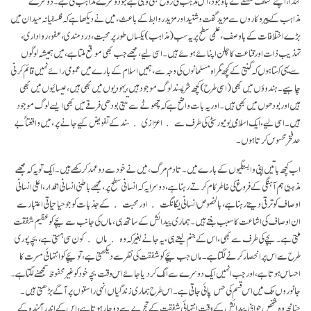
لہٰذا، اپنے مختلف فلسفے کے باوجود، اس مذہب کی روح بھی وہی ہے جو دوسرے مذاہب کی ہے۔ دوسرے
مذاہب کے پیروکاروں سے مزید گفت وشنید اور مزید روابط کے باعث، میں نے دیکھا ہے کہ فلسفیانہ میدان میں
بڑے اختلافات کے باوصف، علمی سطح پر یہ سب (مذاہب) یکساں طور پر محبت، دردمندی، عفو، رواداری،
تہذیب ذات اور قناعت کا چلن اپنائے ہوئے ہیں۔ اسی لیے، مجھے جب بھی موقع ملتا ہے، میں ہمیشہ لوگوں
سے یہی کہتا ہوں کہ گنتی کے کچھ گمراہ مسلمانوں کی وجہ سے، ہمیں اسلام کے بارے میں عمومی رائے نہیں قائم کرنی
چاہیے۔ ہندوؤں میں بھی (اسی طرح) کچھ شرپسند لوگ موجود ہیں، یہودیوں میں بھی ہیں، عیسائیوں میں بھی
ہیں اوربودھوں میں بھی ہیں۔ اور یہ بات واضح ہے کہ چھوٹے سے تبتی بودھی فرقے میں بھی ایسے لوگ موجود
ہیں۔ اسی لیے، ایک اسلامی یونیورسٹی کی طرف سے ﴿اعزازی﴾ سند کے تفویض کیے جانے پر، میں واقعتاً بے
حد فخرمحسوس کرتا ہوں۔
اب کچھ باتیں اپنی وابستگیوں کے بارے میں۔ تادم مرگ ، میں نے خود سے دو عہد کر رکھے ہیں۔ ایک تو یہ کہ مجھے
مذہبی ہم آہنگی کے فروغ کی خاطر کام کرتے رہنا ہے، دوسرا یہ کہ انسانی سطح پر، مجھے باطنی انسانی اقدار، اعلی انسانی
اوصاف کو ترقی دیتے رہنا ہے، بالخصوص انسانی یگانگت ﴿اورمحبت﴾ کے جذبات کو جو حیاتیاتی اعتبار سے
ان اوصاف کی اشاعت کا سبب بنتے ہیں۔ ہماری پیدائش کے ساتھ ہی، ماں کی جانب سے بچے کو عظیم شفقت
ملتی ہے۔ بچے کی طرف سے بھی، اس کے جنم لیتے ہی، یہ جانے بغیر کہ وہ ﴿ماں﴾ کون سی ہستی ہے، بچہ پوری
طرح سے اس پر انحصار کرنے لگتا ہے۔ ماں جب بچے کو شفقت کی نظر سے دیکھتی ہے، تو بچے کو انتہائی مسرت کا
احساس ہوتا ہے، اور جب انہیں ایک دوسرے سے الگ کردیا جائے اس وقت بچہ خود کو غیر محفوظ سمجھنے لگتا ہے۔
جانوروں تک میں اس قسم کی حس پائی جاتی ہے۔ اس طرح ہماری زندگیاں انہی راستوں پر آگے بڑھتی ہیں۔
چنانچہ وہ شخص جو اپنی پیدائش کے وقت انتہائی شفقت کے تجربے سے دوچار ہوتا ہے، اس کے اندر آئندہ کے