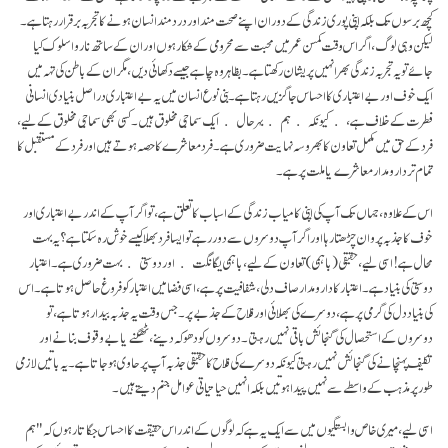
کچھ برسوں تک بلکہ اپنی پوری زندگی کے دوران اپنے صحت مند اور درد مند انسان ہونے کا تجربہ برقرار رہتا ہے۔
لیکن وہی لوگ، اگر اس وقت کمسن عمر میں محبت سے محرومی کے شکار ہوں اور ان کے ساتھ ناروا سلوک کیا
جائے تو یہ تجربہ زندگی بھر انہیں پریشان رکھتا ہے۔ بظاہر وہ چاہے جیسے دکھائی دیں، مگر ان کے باطن کی تہہ میں
ایک خوف اور بے اعتباری کا احساس جاگزیں رہتا ہے۔ بنی نوع انسان میں یہ بے اعتباری دراصل بنیادی انسانی
فطرت کے خلاف ہے، ﴿کیونکہ﴾ ہم ﴿بہرحال﴾ ایک سماجی مخلوق ہیں۔ کسی بھی سماجی مخلوق کے لیے،
فرد کے حق میں مکمل تعاون کا بھروسہ نہایت ضروری ہے۔ فرد معاشرے کا حصہ ہوتے ہیں اور فرد کے مستقبل کا
تمام تر دارومدار معاشرے یا ملت پر ہے۔
اس کے علاوہ ، جہاں تک آپ کی اپنی کامیاب زندگی کے اسباب کا تعلق ہے، تو اگر آپ کے اندر بے اعتباری اور
خوف کا جذبہ پروان چڑھتا رہا اور اگر آپ دوسروں سے دور رہے تو ایسا فرد بھلا کیسے خوش رہ سکتا ہے؟ یہ بہت
محال ہے! اسی لیے، حقیقی (باہمی) تعاون کے لیے، باہمی یگانگت ﴿اور دوستی﴾ بہت ضروری ہے۔ اعتبار
دوستی کی بنیاد ہے۔ اعتبار کا دارومدار صاف دلی، شفافیت پر ہے، اسی فضا میں اعتبار کو فروغ حاصل ہوتا ہے۔ اس
کی بنیاد دل کی گرمی پر ہے، دوسرے کی بھلائی اور فلاح کے جذبے پر۔ جس وقت یہ جذبہ بیدار ہوتا ہے، تو
دوسروں کے استحصال کی گنجائش باقی نہیں رہتی۔ دوسروں کو دھوکہ دینے، ٹھگنے یا بے وقوف بنانے اور
تکلیف پہنچانے کی گنجائش نہیں رہتی کیونکہ دوسرے کی فلاح کا حقیقی جذبہ آپ پر حاوی ہو جاتا ہے۔ یہ باتیں لازمی
طور پر مذہب کے واسطے سے نہیں پیدا ہوتیں بلکہ انہیں حیاتیاتی عوامل جنم دیتے ہیں۔
اسی لیے، میری خاص وابستگیوں میں سے ایک یہ ہے کہ لوگوں کے اندر اس حقیقت کا احساس جگاتا رہوں کہ "ہم