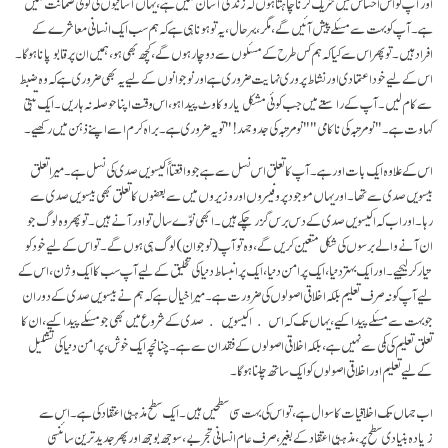
اور آپ کو اس احساس میں شریک کرنا چاہتا ہوں کہ زندگی آسان نہیں ہے، یہاں آسانیوں کی کوئی ضمانت نہیں
ہے۔ آپ کو بہت سے مسئلے پیش آئیں گے، مگر، بہرحال، یہ تو ہونا ہی ہے کہ ہم سب ایک انسانی معاشرے کے
افراد ہیں۔ تو پھر اس سے کیا کہ ہم کس طرح کے مسئلوں سے دوچار ہوں گے، کچھ بھی ہو، ہمیں ان پر قابو پانا ہوگا۔
اس کے لیے خود اعتمادی اور نشاط پروری نہایت ضروری ہے اور نوجوانوں کے لیے یہ بھی ضروری ہے کہ وہ ضبط
سے کام لیں۔ آپ کے راستے میں جب کوئی مشکل یا روکاوٹ پیدا ہو، اس وقت اپنا حوصلہ نہ ہاریں۔ ایک تبتی
کہاوت ہے۔ "نو مرتبہ کی ناکامی" "نومرتبہ کی جدو جہد!" تو یہ ضروری ہے۔ براہ کرم اسے اپنے ذہن میں رکھیے۔
اس کے علاوہ ایک بات اور ہے۔آپ کا تعلق اس نسل سے ہے جو واقعتاً اکیسویں صدی کی نسل ہے۔ میرا تعلق
بیسویں صدی سے تھا۔ اور یہاں موجود پروفیسروں اور وزیروں میں سے بعضوں کا تعلق بھی بیسویں صدی سے
رہا۔ اور اب کہ اکیسویں صدی کے دس برس گزر چکے ہیں ۔ ابھی نوّے سال تو اور آنے ہیں۔ تو پھر وہ لوگ جو
ان آنے والے برسوں کی شکل متعین کریں گے، وہ تو آپ (نوجوان) لوگ ہی ہوں گے۔ تو اس کے لیے خود کو
تیار کرلیجیے۔ اور ایک بہتر دنیا، ایک پرامن دنیا، ایک پر انبساط دنیا کی تخلیق کے لیے آپ سب کا ایک وژن، اس کے
لیے آپ کو نہ صرف تعلیم بلکہ اخلاقی اصولوں کی ضرورت ہے۔ میرا خیال ہے کہ ہم نے بیسویں صدی کے دوران
جو بہت سے مسئلے پیدا کیے، یہاں تک کہ اس ﴿اکیسویں﴾ صدی کے شروع میں بھی جو مسئلے پیدا کیے، ان کا
تعلق تعلیم کی کمی سے نہیں ہے، بلکہ اخلاقی اصولوں کے فقدان سے ہے۔ چنانچہ ایک خوش، پر امن دنیا کی تشکیل
کے لیے تعلیم اور اخلاقی اصولوں کو ایک ساتھ چلنا ہوگا۔
اب جہاں تک اخلاقیات کا سوال ہے، تو اس کی بہت سی سطحیں ہیں۔ ایک سطح مذہبی اعتقاد کی ہے۔ اس سے
زیادہ بنیادی سطح پر، مذہبی اعتقاد کے بغیر، صرف عام انسانی تجربے، سوجھ بوجھ اور پھر جدید ترین سائنسی