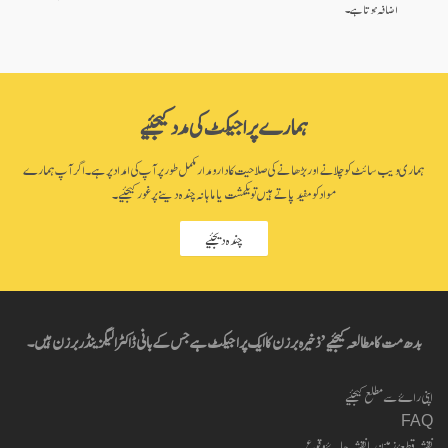
اضافہ ہوتا ہے۔
ہمارے پراجیکٹ کی مدد کیجئیے
ہماری ویب سائٹ کو چلانے اور بڑھانے کی صلاحیت کا دارومدار مکمل طور پر آپ کی امداد پر ہے۔ اگر آپ ہمارے
مواد کو مفید پاتے ہیں تو یکمشت یا ماہانہ چندہ دینے پر غور کیجئیے۔
چندہ دیجئیے
بدھ مت کا مطالعہ کیجئیے’ ذخیرہ برزن کا ایک پراجیکٹ ہے جس کے بانی ڈاکٹر الیگزینڈر برزن ہیں۔
اپنی راۓ سے مطلع کیجئیے
FAQ
نقشہ قطعۂ زمین یا نقشہ جاۓ وقوع