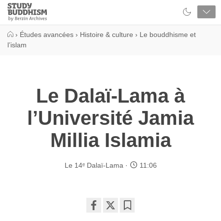
Close
Study
Buddhism
Home
›
Études avancées
›
Histoire & culture
›
Le bouddhisme et
l’islam
Le Dalaï-Lama à
l’Université Jamia
Millia Islamia
Le 14ᵉ Dalaï-Lama
11:06
Share
Bookmark