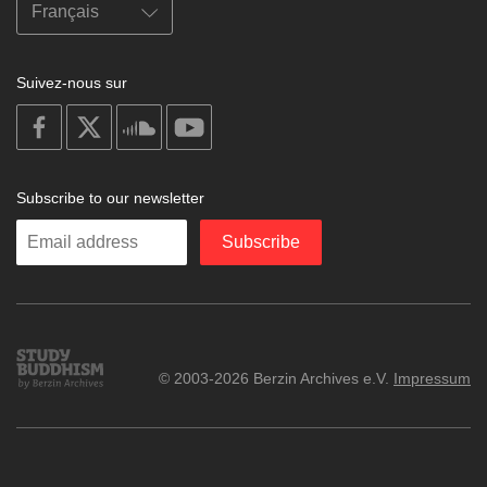
Suivez-nous sur
on
on
on
on
facebook
X
soundcloud
youtube
Subscribe to our newsletter
Enter
Subscribe
your
email
Study
© 2003-2026 Berzin Archives e.V.
Impressum
Buddhism
Home