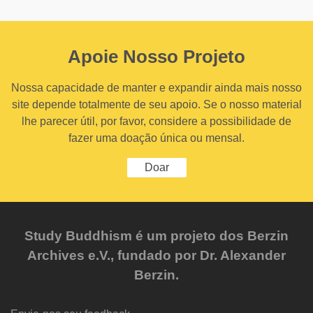
Apoie Nosso Projeto
Nossa capacidade de manter e expandir ainda mais nosso
site depende totalmente de seu apoio. Se o nosso material
lhe parecer útil, por favor, considere a possibilidade de
fazer uma doação única ou mensal.
Doar
Study Buddhism é um projeto dos Berzin
Archives e.V., fundado por Dr. Alexander
Berzin.