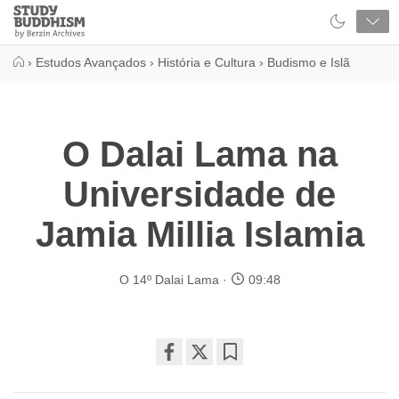
Close
Study
Buddhism
Home
›
Estudos Avançados
›
História e Cultura
›
Budismo e Islã
O Dalai Lama na
Universidade de
Jamia Millia Islamia
O 14º Dalai Lama
09:48
Share
Bookmark
on