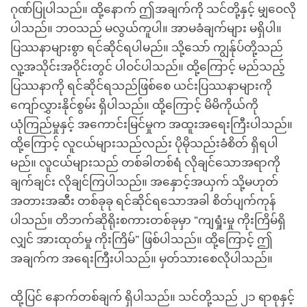
ဂုဏ်ပြုပါသည်။ ထို့နောက် ဤအချက်ကို သင်တို့နှင့် မျှဝေလို
ပါသည်။ ဘဝသည် မလွယ်ကူပါ။ အာမခံချက်များ မရှိပါ။
ပြဿနာများစွာ ရင်ဆိုင်ရပါမည်။ သို့သော် ကျွန်ုပ်တို့သည်
လူ့အသိုင်းအဝိုင်းတွင် ပါဝင်ပါသည်။ ထို့ကြောင့် မည်သည့်
ပြဿနာကို ရင်ဆိုင်ရသည်ဖြစ်စေ ယင်းပြဿနာများကို
ကျော်လွှားနိုင်စွမ်း ရှိပါသည်။ ထို့ကြောင့် မိမိကိုယ်ကို
ယုံကြည်မှုနှင့် အကောင်းမြင်မှုက အထူးအရေးကြီးပါသည်။
ထို့ကြောင့် လူငယ်များသည်လည်း ပိုမိုသည်းခံစိတ် ရှိရပါ
မည်။ လူငယ်များသည် တစ်ခါတစ်ရံ လိုချင်သောအရာကို
ချက်ချင်း လိုချင်ကြပါသည်။ အနှောင့်အယှက် သို့မဟုတ်
အတားအဆီး တစ်ခုခု ရင်ဆိုင်ရသောအခါ စိတ်ပျက်ကုန်
ပါသည်။ တိဘက်ဆိုရိုးစကားတစ်ခုမှာ “ကျရှုံးမှု ကိုးကြိမ်ရှိ
လျှင် အားထုတ်မှု ကိုးကြိမ်” ဖြစ်ပါသည်။ ထို့ကြောင့် ဤ
အချက်က အရေးကြီးပါသည်။ မှတ်သားစေလိုပါသည်။
ထို့ပြင် နောက်တစ်ချက် ရှိပါသည်။ သင်တို့သည် ၂၁ ရာစုနှင့်