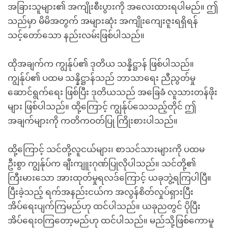
အခြားသူများ၏ အကျိုးစီးပွားကို အလေးထားရပါမည်။ ဤ
သည်မှာ မိမိအတွက် အများဆုံး အကျိုးကျေးဇူးရရှိရန်
သင့်တော်သော နည်းလမ်းဖြစ်ပါသည်။
ထိုအချက်က ကျွန်ုပ်၏ ဒုတိယ သန္နိဋ္ဌာန် ဖြစ်ပါသည်။
ကျွန်ုပ်၏ ပထမ သန္နိဋ္ဌာန်သည် ဘာသာရေး ညီညွတ်မှု
ဆောင်ရွက်ရေး ဖြစ်ပြီး ဒုတိယသည် အခြေခံ လူသားတန်ဖိုး
များ ဖြစ်ပါသည်။ ထို့ကြောင့် ကျွန်ုပ်သေသည့်တိုင် ဤ
အချက်များကို ကတိကဝတ်ပြု ကြိုးစားပါသည်။
ထို့ကြောင့် သင်တို့လူငယ်များ၊ စာသင်သားများကို ပထမ
ဦးစွာ ကျွန်ုပ်က ချီးကျူးဂုဏ်ပြုလိုပါသည်။ သင်တို့၏
ကြီးမားသော အားထုတ်မှုရလဒ်ကြောင့် ယခုဘွဲ့ရကြပါပြီ။
ပြီးခဲ့သည့် ရက်အနည်းငယ်က အလွန်စိတ်လှုပ်ရှားပြီး
အိပ်ရေးပျက်ကြမည်ဟု ထင်ပါသည်။ ယခုညတွင် ပိုပြီး
အိပ်ရေးဝကြတော့မည်ဟု ထင်ပါသည်။ မည်သို့ဖြစ်ကောမူ