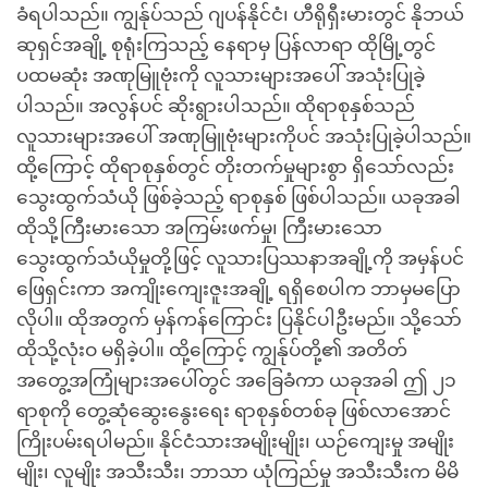
ခံရပါသည်။ ကျွန်ုပ်သည် ဂျပန်နိုင်ငံ၊ ဟီရိုရှီးမားတွင် နိုဘယ်
ဆုရှင်အချို့ စုရုံးကြသည့် နေရာမှ ပြန်လာရာ ထိုမြို့တွင်
ပထမဆုံး အဏုမြူဗုံးကို လူသားများအပေါ် အသုံးပြုခဲ့
ပါသည်။ အလွန်ပင် ဆိုးရွားပါသည်။ ထိုရာစုနှစ်သည်
လူသားများအပေါ် အဏုမြူဗုံးများကိုပင် အသုံးပြုခဲ့ပါသည်။
ထို့ကြောင့် ထိုရာစုနှစ်တွင် တိုးတက်မှုများစွာ ရှိသော်လည်း
သွေးထွက်သံယို ဖြစ်ခဲ့သည့် ရာစုနှစ် ဖြစ်ပါသည်။ ယခုအခါ
ထိုသို့ကြီးမားသော အကြမ်းဖက်မှု၊ ကြီးမားသော
သွေးထွက်သံယိုမှုတို့ဖြင့် လူသားပြဿနာအချို့ကို အမှန်ပင်
ဖြေရှင်းကာ အကျိုးကျေးဇူးအချို့ ရရှိစေပါက ဘာမှမပြော
လိုပါ။ ထိုအတွက် မှန်ကန်ကြောင်း ပြနိုင်ပါဦးမည်။ သို့သော်
ထိုသို့လုံးဝ မရှိခဲ့ပါ။ ထို့ကြောင့် ကျွန်ုပ်တို့၏ အတိတ်
အတွေ့အကြုံများအပေါ်တွင် အခြေခံကာ ယခုအခါ ဤ ၂၁
ရာစုကို တွေ့ဆုံဆွေးနွေးရေး ရာစုနှစ်တစ်ခု ဖြစ်လာအောင်
ကြိုးပမ်းရပါမည်။ နိုင်ငံသားအမျိုးမျိုး၊ ယဉ်ကျေးမှု အမျိုး
မျိုး၊ လူမျိုး အသီးသီး၊ ဘာသာ ယုံကြည်မှု အသီးသီးက မိမိ