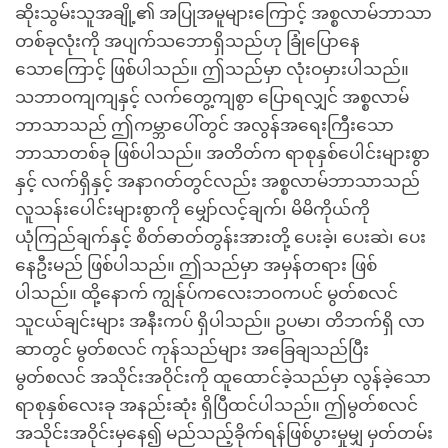
ဆိုးသွမ်းသူအချို့၏ အပြုအမူများကြောင့် အစ္စလာမ်ဘာသာ
တစ်ခုလုံးကို အပျက်သဘောရှိသည်ဟု ခြုံပြောနေ
သောကြောင့် ဖြစ်ပါသည်။ ဤသည်မှာ လုံးဝမှားပါသည်။
သဘာဝကျကျနှင့် လက်တွေ့ကျစွာ ပြောရလျှင် အစ္စလာမ်
ဘာသာသည် ဤကမ္ဘာပေါ်တွင် အလွန်အရေးကြီးသော
ဘာသာတစ်ခု ဖြစ်ပါသည်။ အတိတ်က ရာစုနှစ်ပေါင်းများစွာ
နှင့် လက်ရှိနှင့် အနာဂတ်တွင်လည်း အစ္စလာမ်ဘာသာသည်
လူသန်းပေါင်းများစွာကို မျှော်လင့်ချက်၊ မိမိကိုယ်ကို
ယုံကြည်ချက်နှင့် စိတ်ဓာတ်တွန်းအားတို့ ပေးခဲ့၊ ပေးဆဲ၊ ပေး
နေဦးမည် ဖြစ်ပါသည်။ ဤသည်မှာ အမှန်တရား ဖြစ်
ပါသည်။ ထို့နောက် ကျွန်ုပ်ကလေးဘဝကပင် မွတ်စလင်
သူငယ်ချင်းများ အနီးကပ် ရှိပါသည်။ ဥပမာ၊ တိဘက်ရှိ လာ
ဆာတွင် မွတ်စလင် ကုန်သည်များ အခြေချသည်ပြီး
မွတ်စလင် အသိုင်းအဝိုင်းကို ထူထောင်ခဲ့သည်မှာ လွန်ခဲ့သော
ရာစုနှစ်လေးခု အနည်းဆုံး ရှိပြီထင်ပါသည်။ ဤမွတ်စလင်
အသိုင်းအဝိုင်းမှနေ၍ မည်သည့်ခိုက်ရန်ဖြစ်ပွားမှုမျှ မှတ်တမ်း