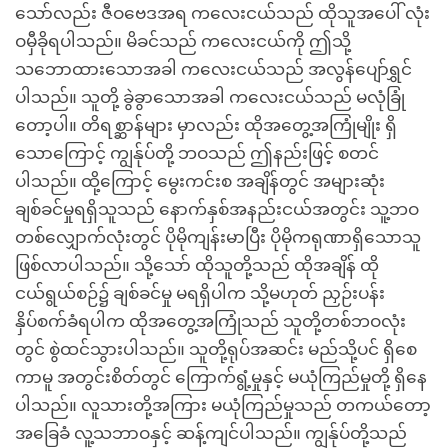
သော်လည်း ဇီဝဗေဒအရ ကလေးငယ်သည် ထိုသူအပေါ် လုံး
ဝမှီခိုရပါသည်။ မိခင်သည် ကလေးငယ်ကို ဤသို့
သဘောထားသောအခါ ကလေးငယ်သည် အလွန်ပျော်ရွှင်
ပါသည်။ သူတို့ ခွဲခွာသောအခါ ကလေးငယ်သည် မလုံခြုံ
တော့ပါ။ တိရစ္ဆာန်များ မှာလည်း ထိုအတွေ့အကြုံမျိုး ရှိ
သောကြောင့် ကျွန်ုပ်တို့ ဘဝသည် ဤနည်းဖြင့် စတင်
ပါသည်။ ထို့ကြောင့် မွေးကင်းစ အချိန်တွင် အများဆုံး
ချစ်ခင်မှုရရှိသူသည် နောက်နှစ်အနည်းငယ်အတွင်း သူ့ဘဝ
တစ်လျှောက်လုံးတွင် ပိုမိုကျန်းမာပြီး ပိုမိုကရုဏာရှိသောသူ
ဖြစ်လာပါသည်။ သို့သော် ထိုသူတို့သည် ထိုအချိန် ထို
ငယ်ရွယ်စဉ်၌ ချစ်ခင်မှု မရရှိပါက သို့မဟုတ် ညှဉ်းပန်း
နှိပ်စက်ခံရပါက ထိုအတွေ့အကြုံသည် သူတို့တစ်ဘဝလုံး
တွင် စွဲထင်သွားပါသည်။ သူတို့ရုပ်အဆင်း မည်သို့ပင် ရှိစေ
ကာမူ အတွင်းစိတ်တွင် ကြောက်ရွံ့မှုနှင့် မယုံကြည်မှုတို့ ရှိနေ
ပါသည်။ လူသားတို့အကြား မယုံကြည်မှုသည် တကယ်တော့
အခြေခံ လူ့သဘာဝနှင့် ဆန့်ကျင်ပါသည်။ ကျွန်ုပ်တို့သည်