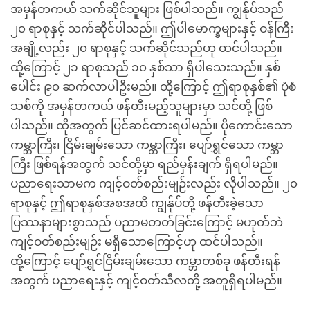
အမှန်တကယ် သက်ဆိုင်သူများ ဖြစ်ပါသည်။ ကျွန်ုပ်သည်
၂၀ ရာစုနှင့် သက်ဆိုင်ပါသည်။ ဤပါမောက္ခများနှင့် ဝန်ကြီး
အချို့လည်း ၂၀ ရာစုနှင့် သက်ဆိုင်သည်ဟု ထင်ပါသည်။
ထို့ကြောင့် ၂၁ ရာစုသည် ၁၀ နှစ်သာ ရှိပါသေးသည်။ နှစ်
ပေါင်း ၉၀ ဆက်လာပါဦးမည်။ ထို့ကြောင့် ဤရာစုနှစ်၏ ပုံစံ
သစ်ကို အမှန်တကယ် ဖန်တီးမည့်သူများမှာ သင်တို့ ဖြစ်
ပါသည်။ ထိုအတွက် ပြင်ဆင်ထားရပါမည်။ ပိုကောင်းသော
ကမ္ဘာကြီး၊ ငြိမ်းချမ်းသော ကမ္ဘာကြီး၊ ပျော်ရွှင်သော ကမ္ဘာ
ကြီး ဖြစ်ရန်အတွက် သင်တို့မှာ ရည်မှန်းချက် ရှိရပါမည်။
ပညာရေးသာမက ကျင့်ဝတ်စည်းမျဉ်းလည်း လိုပါသည်။ ၂၀
ရာစုနှင့် ဤရာစုနှစ်အစအထိ ကျွန်ုပ်တို့ ဖန်တီးခဲ့သော
ပြဿနာများစွာသည် ပညာမတတ်ခြင်းကြောင့် မဟုတ်ဘဲ
ကျင့်ဝတ်စည်းမျဉ်း မရှိသောကြောင့်ဟု ထင်ပါသည်။
ထို့ကြောင့် ပျော်ရွှင်ငြိမ်းချမ်းသော ကမ္ဘာတစ်ခု ဖန်တီးရန်
အတွက် ပညာရေးနှင့် ကျင့်ဝတ်သီလတို့ အတူရှိရပါမည်။