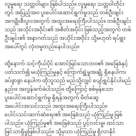
လူမှုရေး သတ္တဝါများ ဖြစ်ပါသည်။ လူမှုရေး သတ္တဝါတိုင်း
တွင် အပြည့်အဝ ပူးပေါင်းဆောင်ရွက်မှုသည် တစ်ဦးချင်း
အကျိုးစီးပွားအတွက် အထူးအရေးကြီးပါသည်။ တစ်ဦးချင်း
သည် အသိုင်းအဝိုင်း၏ အစိတ်အပိုင်း ဖြစ်သည့်အတွက် တစ်
ဦးချင်း၏ အနာဂတ်သည် အသိုင်းအဝိုင်း သို့မဟုတ် ရပ်ရွာ
အပေါ်တွင် လုံးဝမူတည်နေပါသည်။
ထို့နောက် သင့်ကိုယ်ပိုင် အောင်မြင်သောဘဝ၏ အခြေခံနှင့်
ပတ်သက်၍ မယုံကြည်မှုနှင့် ကြောက်ရွံ့မှုအချို့ ရှိနေပါက၊
ခပ်ခွာခွာ နေပါက ထိုသူသည် မည်သို့လျှင် ပျော်ရွှင်နိုင်ပါမည်
နည်း။ အလွန်ခက်ခဲပါသည်။ ထို့ကြောင့် စစ်မှန်သော
ပူးပေါင်းဆောင်ရွက်မှု ရှိရန်အတွက် မိတ်ဆွေ
အပေါင်းအသင်းသည် အထူးအရေးကြီးပါသည်။
ပေါင်းသင်းဆက်ဆံရေး၏ အခြေခံသည် ယုံကြည်မှု ဖြစ်
ပါသည်။ ယုံကြည်မှု၏ အခြေခံသည် ပွင့်လင်းမှု၊ ထင်သာ
မြင်သာရှိမှုဖြစ်ပါသည်။ သို့မှသာ ယုံကြည်မှု ရှိလာနိုင်