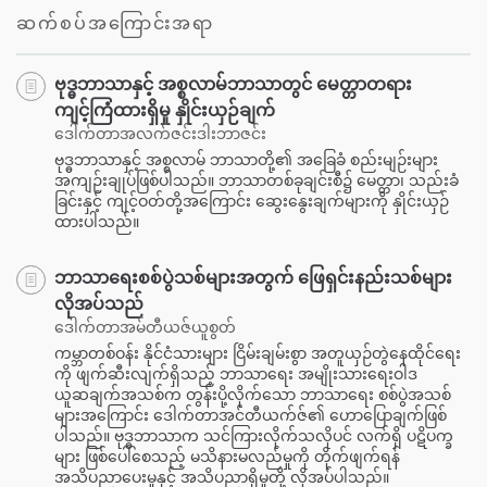
facebook
ဆက်စပ်အကြောင်းအရာ
ဗုဒ္ဓဘာသာနှင့် အစ္စလာမ်ဘာသာတွင် မေတ္တာတရား
ကျင့်ကြံထားရှိမှု နှိုင်းယှဉ်ချက်
ဒေါက်တာအလက်ဇင်းဒါးဘာဇင်း
ဗုဒ္ဓဘာသာနှင့် အစ္စလာမ် ဘာသာတို့၏ အခြေခံ စည်းမျဉ်းများ
အကျဉ်းချုပ်ဖြစ်ပါသည်။ ဘာသာတစ်ခုချင်းစီ၌ မေတ္တာ၊ သည်းခံ
ခြင်းနှင့် ကျင့်ဝတ်တို့အကြောင်း ဆွေးနွေးချက်များကို နှိုင်းယှဉ်
ထားပါသည်။
ဘာသာရေးစစ်ပွဲသစ်များအတွက် ဖြေရှင်းနည်းသစ်များ
လိုအပ်သည်
ဒေါက်တာအမ်တီယဇ်ယူစွတ်
ကမ္ဘာတစ်ဝန်း နိုင်ငံသားများ ငြိမ်းချမ်းစွာ အတူယှဉ်တွဲနေထိုင်ရေး
ကို ဖျက်ဆီးလျက်ရှိသည့် ဘာသာရေး အမျိုးသားရေးဝါဒ
ယူဆချက်အသစ်က တွန်းပို့လိုက်သော ဘာသာရေး စစ်ပွဲအသစ်
များအကြောင်း ဒေါက်တာအင်တီယက်ဇ်၏ ဟောပြောချက်ဖြစ်
ပါသည်။ ဗုဒ္ဓဘာသာက သင်ကြားလိုက်သလိုပင် လက်ရှိ ပဋိပက္ခ
များ ဖြစ်ပေါ်စေသည့် မသိနားမလည်မှုကို တိုက်ဖျက်ရန်
အသိပညာပေးမှုနှင့် အသိပညာရှိမှုတို့ လိုအပ်ပါသည်။