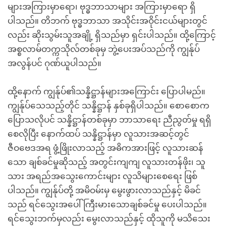
များအကြားမှာရော၊ ဗုဒ္ဓဘာသာများ အကြားမှာရော ရှိ
ပါသည်။ တိဘက် ဗုဒ္ဓဘာသာ အသိုင်းအဝိုင်းငယ်များတွင်
လည်း ဆိုးသွမ်းသူအချို့ ရှိသည်မှာ ရှင်းပါသည်။ ထို့ကြောင့်
အစ္စလာမ်တက္ကသိုလ်တစ်ခုမှ ဘွဲ့ပေးအပ်သည်ကို ကျွန်ုပ်
အလွန်ပင် ဂုဏ်ယူပါသည်။
ထို့နောက် ကျွန်ုပ်၏သန္နိဋ္ဌာန်များအကြောင်း ပြောပါမည်။
ကျွန်ုပ်သေသည့်တိုင် သန္နိဋ္ဌာန် နှစ်ခုရှိပါသည်။ စောစောက
ပြောသလိုပင် သန္နိဋ္ဌာန်တစ်ခုမှာ ဘာသာရေး ညီညွတ်မှု ရရှိ
စေလိုပြီး နောက်ထပ် သန္နိဋ္ဌာန်မှာ လူသားအဆင့်တွင်
ဇီဝဗေဒအရ ဖွံ့ဖြိုးလာသည့် အဓိကအားဖြင့် လူသားဆန်
သော ချစ်ခင်မှုဆိုသည့် အတွင်းကျကျ လူသားတန်ဖိုး၊ သူ
သား အရည်အသွေးကောင်းများ လူသိများစေရေး ဖြစ်
ပါသည်။ ကျွန်ုပ်တို့ အမိဝမ်းမှ မွေးဖွားလာသည်နှင့် မိခင်
သည် ရင်သွေးအပေါ် ကြီးမားသောချစ်ခင်မှု ပေးပါသည်။
ရင်သွေးဘက်မှလည်း မွေးလာသည်နှင့် ထိုသူကို မသိသေး