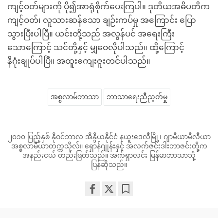
ကျင့်ဝတ်များကို ပို၍အာရုံစိုက်ပေးကြပါ။ ဒုတိယအဓိပတိက
ကျင့်ဝတ်၊ လူသားဆန်သော ချဉ်းကပ်မှု အကြောင်း ပြော
သွားပြီးပါပြီ။ ယင်းတို့သည် အလွန်ပင် အရေးကြီး
သောကြောင့် သင်တို့နှင့် မျှဝေလိုပါသည်။ ထို့ကြောင့်
နိဂုံးချုပ်ပါပြီ။ အထူးကျေးဇူးတင်ပါသည်။
အစ္စလာမ်ဘာသာ
ဘာသာရေးညီညွတ်မှု
၂၀၁၀ ပြည့်နှစ် နိုဝင်ဘာလ အိန္ဒိယနိုင်ငံ နယူးဒေလီမြို့၊ ဂျာမီယာမီလီယာ
အစ္စလာမီယာတက္ကသိုလ်။ ရှောန်ဂျုန်းနှင့် အလက်ဇင်းဒါးဘာဇင်းတို့က
အနည်းငယ် တည်းဖြတ်သည်။ အက်ရှာလင်း မြန်မာဘာသာသို့
ပြန်ဆိုသည်။
Share
Bookmark
on