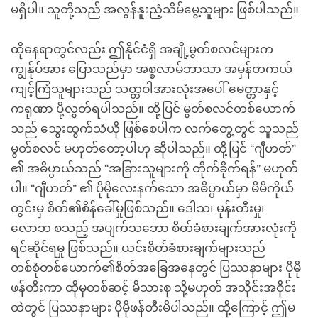
မရှိပါ။ သူတို့သည် အလွန်နူးညံ့သိမ်မွေ့သူများ ဖြစ်ပါသည်။
ထိုနေရာတွင်လည်း ဤနိုင်ငံရှိ အချို့မွတ်စလင်များက
ကျွန်ုပ်အား ပြောသည်မှာ အစ္စလာမ်ဘာသာ အမှန်တကယ်
ကျင့်ကြံသူများသည် သတ္တဝါအားလုံးအပေါ် မေတ္တာနှင့်
ကရုဏာ ပို့လွှတ်ရပါသည်။ ထို့ပြင် မွတ်စလင်တစ်ယောက်
သည် သွေးထွက်သံယို ဖြစ်စေပါက လက်တွေ့တွင် သူသည်
မွတ်စလင် မဟုတ်တော့ပါဟု ဆိုပါသည်။ ထို့ပြင် “ဂျီဟတ်”
၏ အဓိပ္ပာယ်သည် “အခြားသူများကို တိုက်ခိုက်ရန်” မဟုတ်
ပါ။ “ဂျီဟတ်” ၏ ပိုမိုလေးနက်သော အဓိပ္ပာယ်မှာ မိမိကိုယ်
တွင်းမှ စိတ်၏စိန်ခေါ်မှုဖြစ်သည်။ ဒေါသ၊ မုန်းတီးမှု၊
လောဘ စသည့် အပျက်သဘော စိတ်ခံစားချက်အားလုံးကို
ရင်ဆိုင်ရမှု ဖြစ်သည်။ ယင်းစိတ်ခံစားချက်များသည်
တစ်စုံတစ်ယောက်၏စိတ်အခြေအနေတွင် ပြဿနာများ ပိုမို
ဖန်တီးကာ ထိုမှတစ်ဆင့် မိသားစု သို့မဟုတ် အသိုင်းအဝိုင်း
ထဲတွင် ပြဿနာများ ပိုမိုဖန်တီးမိပါသည်။ ထို့ကြောင့် ဤမ