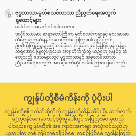
ဗုဒ္ဓဘာသာ-မွတ်စလင်ဘာသာ ညီညွတ်ရေးအတွက်
ရှုထောင့်များ
ဒေါက်တာအလက်ဇင်းဒါးဘာဇင်း
ဒလိုင်းလားမား ဆရာတော်ကြီးက မွတ်စလင်ကမ္ဘာနှင့် လေးစားစွာ
ထိတွေ့ဆက်ဆံရန် အလေးထားပြောကြားပါသည်။ တစ်
ဦး၏ယုံကြည်မှုများကို တစ်ဦးက ကျယ်ကျယ်ပြန့်ပြန့် မှန်ကန်စွာ
သိရှိအောင် ပြုလုပ်ခြင်းမှာ အာရှတိုက်ကဲ့သို့ ယဉ်ကျေးမှုနှစ်ခု ဆုံ
တွေ့သည့် ဒေသများတွင် ဗုဒ္ဓဘာသာနှင့် အစ္စလာမ်ဘာသာ
ညီညွတ်ရေးအတွက် အသင့်တော်ဆုံး လမ်းကြောင်းဖြစ်ပါသည်။
ကျွန်ုပ်တို့စီမံကိန်းကို ပံ့ပိုးပါ
ကျွန်ုပ်တို့၏ ဝက်ဘ်ဆိုက်ကို ကျွန်ုပ်တို့ထိန်းသိမ်းပြီး ဆက်လက်
ချဲ့ထွင်နိုင်ရေးမှာ သင့်ပံ့ပိုးမှုပေါ်တွင် အပြည့်အဝ မူတည်
ပါသည်။ ကျွန်ုပ်တို့၏ အကြောင်းအရာမျာ အသုံးဝင်သည်ဟု
ယူဆပါက တစ်ကြိမ်တစ်ခါဖြစ်စေ၊ လစဉ်ဖြစ်စေ လှူဒါန်းကြည့်