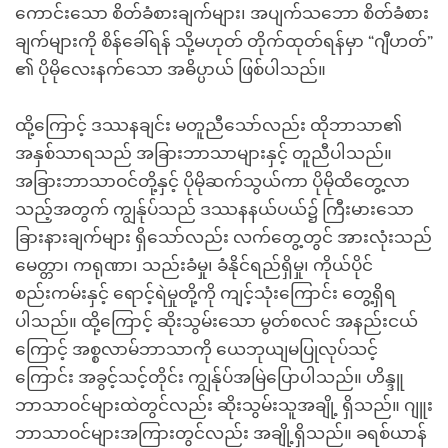
ကောင်းသော စိတ်ခံစားချက်များ၊ အပျက်သဘော စိတ်ခံစား
ချက်များကို စိန်ခေါ်ရန် သို့မဟုတ် တိုက်ထုတ်ရန်မှာ “ဂျီဟတ်”
၏ ပိုမိုလေးနက်သော အဓိပ္ပာယ် ဖြစ်ပါသည်။
ထို့ကြောင့် ဒဿနချင်း မတူညီသော်လည်း ထိုဘာသာ၏
အနှစ်သာရသည် အခြားဘာသာများနှင့် တူညီပါသည်။
အခြားဘာသာဝင်တို့နှင့် ပိုမိုဆက်သွယ်ကာ ပိုမိုထိတွေ့လာ
သည့်အတွက် ကျွန်ုပ်သည် ဒဿနနယ်ပယ်၌ ကြီးမားသော
ခြားနားချက်များ ရှိသော်လည်း လက်တွေ့တွင် အားလုံးသည်
မေတ္တာ၊ ကရုဏာ၊ သည်းခံမှု၊ ခံနိုင်ရည်ရှိမှု၊ ကိုယ်ပိုင်
စည်းကမ်းနှင့် ရောင့်ရဲမှုတို့ကို ကျင့်သုံးကြောင်း တွေ့ရှိရ
ပါသည်။ ထို့ကြောင့် ဆိုးသွမ်းသော မွတ်စလင် အနည်းငယ်
ကြောင့် အစ္စလာမ်ဘာသာကို ယေဘုယျမပြုလုပ်သင့်
ကြောင်း အခွင့်သင့်တိုင်း ကျွန်ုပ်အမြဲပြောပါသည်။ ဟိန္ဒူ
ဘာသာဝင်များထဲတွင်လည်း ဆိုးသွမ်းသူအချို့ ရှိသည်။ ဂျူး
ဘာသာဝင်များအကြားတွင်လည်း အချို့ရှိသည်။ ခရစ်ယာန်