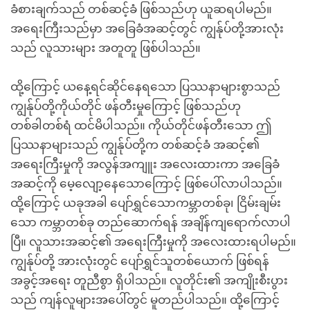
ခံစားချက်သည် တစ်ဆင့်ခံ ဖြစ်သည်ဟု ယူဆရပါမည်။
အရေးကြီးသည်မှာ အခြေခံအဆင့်တွင် ကျွန်ုပ်တို့အားလုံး
သည် လူသားများ အတူတူ ဖြစ်ပါသည်။
ထို့ကြောင့် ယနေ့ရင်ဆိုင်နေရသော ပြဿနာများစွာသည်
ကျွန်ုပ်တို့ကိုယ်တိုင် ဖန်တီးမှုကြောင့် ဖြစ်သည်ဟု
တစ်ခါတစ်ရံ ထင်မိပါသည်။ ကိုယ်တိုင်ဖန်တီးသော ဤ
ပြဿနာများသည် ကျွန်ုပ်တို့က တစ်ဆင့်ခံ အဆင့်၏
အရေးကြီးမှုကို အလွန်အကျူး အလေးထားကာ အခြေခံ
အဆင့်ကို မေ့လျော့နေသောကြောင့် ဖြစ်ပေါ်လာပါသည်။
ထို့ကြောင့် ယခုအခါ ပျော်ရွှင်သောကမ္ဘာတစ်ခု၊ ငြိမ်းချမ်း
သော ကမ္ဘာတစ်ခု တည်ဆောက်ရန် အချိန်ကျရောက်လာပါ
ပြီ။ လူသားအဆင့်၏ အရေးကြီးမှုကို အလေးထားရပါမည်။
ကျွန်ုပ်တို့ အားလုံးတွင် ပျော်ရွှင်သူတစ်ယောက် ဖြစ်ရန်
အခွင့်အရေး တူညီစွာ ရှိပါသည်။ လူတိုင်း၏ အကျိုးစီးပွား
သည် ကျန်လူများအပေါ်တွင် မူတည်ပါသည်။ ထို့ကြောင့်