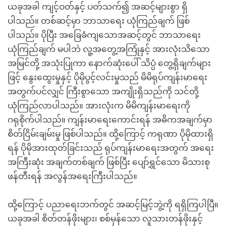
ယခုအခါ ကျင့်ဝတ်နှင့် ပတ်သက်၍ အဆင့်များစွာ ရှိ
ပါသည်။ တစ်ဆင့်မှာ ဘာသာရေး ယုံကြည်ချက် ဖြစ်
ပါသည်။ ပိုပြီး အခြေခံကျသောအဆင့်တွင် ဘာသာရေး
ယုံကြည်ချက် မပါဘဲ လူ့အတွေ့အကြုံနှင့် အားလုံးသိသော
အမြင်တို့ အသုံးပြုကာ နောက်ဆုံးပေါ် သိပ္ပံ တွေ့ရှိချက်များ
ဖြင့် နွေးထွေးမှုနှင့် ပိုမိုပွင့်လင်းမှုသည် မိမိရုပ်ကျန်းမာရေး
အတွက်ပင်လျှင် ကြီးစွာသော အကျိုးရှိသည်ကို သင်တို့
ယုံကြည်လာပါသည်။ အားလုံးက မိမိကျန်းမာရေးကို
ဂရုစိုက်ပါသည်။ ကျန်းမာရေးကောင်းရန် အဓိကအချက်မှာ
စိတ်ငြိမ်းချမ်းမှု ဖြစ်ပါသည်။ ထို့ကြောင့် ကရုဏာ ပိုမိုထားရှိ
ရန် ပိုမိုအားထုတ်ခြင်းသည် ရုပ်ကျန်းမာရေးအတွက် အရေး
အကြီးဆုံး အချက်တစ်ချက် ဖြစ်ပြီး ပျော်ရွှင်သော မိသားစု
ဖန်တီးရန် အလွန်အရေးကြီးပါသည်။
ထို့ကြောင့် ပညာရေးဘက်တွင် အဆင့်မြင့်ဘွဲ့ကို ရရှိကြပါပြီ။
ယခုအခါ စိတ်တန်ဖိုးများ၊ စစ်မှန်သော လူသားတန်ဖိုးနှင့်