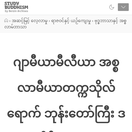
Close
Study
Buddhism
Home
›
အဆင့်မြင့် လေ့လာမှု
›
ရာဇဝင်နှင့် ယဉ်ကျေးမှု
›
ဗုဒ္ဓဘာသာနှင့် အစ္စ
လာမ်ဘာသာ
ဂျာမီယာမီလီယာ အစ္စ
လာမီယာတက္ကသိုလ်
ရောက် ဘုန်းတော်ကြီး ဒ