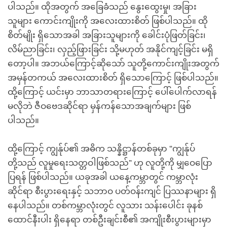
ပါသည်။ ထိုအတွက် အခြေခံသည် နွေးထွေးမှု၊ အခြား
သူများ ကောင်းကျိုးကို အလေးထားစိတ် ဖြစ်ပါသည်။ ထို
စိတ်မျိုး ရှိသောအခါ အခြားသူများကို ခေါင်းပုံဖြတ်ခြင်း၊
လိမ်ညာခြင်း၊ လှည့်ဖြားခြင်း သို့မဟုတ် အနိုင်ကျင့်ခြင်း မရှိ
တော့ပါ။ အဘယ်ကြောင့်ဆိုသော် သူတို့ကောင်းကျိုးအတွက်
အမှန်တကယ် အလေးထားစိတ် ရှိသောကြောင့် ဖြစ်ပါသည်။
ထို့ကြောင့် ယင်းမှာ ဘာသာတရားကြောင့် ပေါ်ပေါက်လာရန်
မလိုဘဲ ဇီဝဗေဒဆိုင်ရာ မှန်ကန်သောအချက်များ ဖြစ်
ပါသည်။
ထို့ကြောင့် ကျွန်ုပ်၏ အဓိက သန္နိဋ္ဌာန်တစ်ခုမှာ “ကျွန်ုပ်
တို့သည် လူမှုရေးသတ္တဝါဖြစ်သည်” ဟု လူတို့ကို မျှဝေပြော
ပြရန် ဖြစ်ပါသည်။ ယခုအခါ ယနေ့ကမ္ဘာတွင် ကမ္ဘာလုံး
ဆိုင်ရာ စီးပွားရေးနှင့် သဘာဝ ပတ်ဝန်းကျင် ပြဿနာများ ရှိ
နေပါသည်။ တစ်ကမ္ဘာလုံးတွင် လူသား သန်းပေါင်း ခုနစ်
ထောင်နီးပါး ရှိနေရာ တစ်ဦးချင်းစီ၏ အကျိုးစီးပွားများမှာ