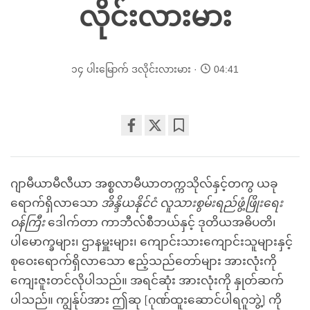
လိုင်းလားမား
၁၄ ပါးမြောက် ဒလိုင်းလားမား
04:41
Share
Bookmark
on
facebook
ဂျာမီယာမီလီယာ အစ္စလာမီယာတက္ကသိုလ်နှင့်တကွ ယခု
ရောက်ရှိလာသော
အိန္ဒိယနိုင်ငံ လူသားစွမ်းရည်ဖွံ့ဖြိုးရေး
ဝန်ကြီး
ဒေါက်တာ ကာဘီလ်စီဘယ်နှင့် ဒုတိယအဓိပတိ၊
ပါမောက္ခများ၊ ဌာနမှူးများ၊ ကျောင်းသားကျောင်းသူများနှင့်
စုဝေးရောက်ရှိလာသော ဧည့်သည်တော်များ အားလုံးကို
ကျေးဇူးတင်လိုပါသည်။ အရင်ဆုံး အားလုံးကို နှုတ်ဆက်
ပါသည်။ ကျွန်ုပ်အား ဤဆု [ဂုဏ်ထူးဆောင်ပါရဂူဘွဲ့] ကို