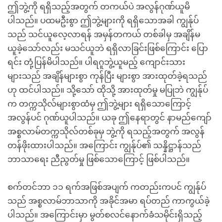
ဤဘွဲ့ကို ရရှိသည့်အတွက် တကယ်ပဲ အလွန်ဂုဏ်ယူမိ
ပါသည်။ ပထမဦးစွာ ဤဘွဲ့များကို ရရှိသောအခါ ကျွန်ုပ်
သည် သင်ယူလေ့လာရန် အမှန်တကယ် တစ်ခါမှ အချိန်မ
ယူခဲ့သော်လည်း မသင်ယူဘဲ ရရှိလာခြင်းဖြစ်ကြောင်း ပြော
ရင်း တုံ့ပြန်မိပါသည်။ ပါရဂူဘွဲ့ယူမည့် ကျောင်းသား
များသည် အချိန်များစွာ ကုန်ပြီး များစွာ အားထုတ်ခဲ့ရသည်
ဟု ထင်ပါသည်။ သို့သော် ထိုသို့ အားထုတ်မှု မပြုဘဲ ကျွန်ုပ်
က တက္ကသိုလ်များစွာထံမှ ဤဘွဲ့များ ရရှိသောကြောင့်
အလွန်ပင် ဂုဏ်ယူပါသည်။ ယခု ဤနေရာတွင် နာမည်ကျော်
အစ္စလာမ်တက္ကသိုလ်တစ်ခုမှ ဘွဲ့ကို ရသည့်အတွက် အလွန်
တန်ဖိုးထားပါသည်။ အကြောင်း ကျွန်ုပ်၏ သန္နိဋ္ဌာန်သည်
ဘာသာရေး ညီညွတ်မှု ဖြစ်သောကြောင့် ဖြစ်ပါသည်။
စက်တင်ဘာ ၁၁ ရက်အဖြစ်အပျက် ကတည်းကပင် ကျွန်ုပ်
သည် အစ္စလာမ်ဘာသာကို အခိုင်အမာ ရပ်တည် ကာကွယ်ခဲ့
ပါသည်။ အကြောင်းမှာ မွတ်စလင်နောက်ခံသမိုင်းရှိသည့်