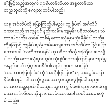
ချီးမြှင့်သည့်အတွက် ဂျာမီယာမီလီယာ အစ္စလာမီယာ
တက္ကသိုလ်ကို ကျေးဇူးတင်ပါသည်။
ယခု အင်္ဂလိပ်လို ပြောကြည့်ပါမည်။ ကျွန်ုပ်၏ အင်္ဂလိပ်
စကားသည် အလွန်ပင် နည်းလမ်းမကျမှန်း ပရိသတ်များ သိ
ထားပါသည်။ တစ်ခါတစ်ရံ စကားလုံးမှားသုံးမိနိုင်ပါသည်။
ထို့ကြောင့် ကျွန်ုပ် နည်းလမ်းမကျသော အင်္ဂလိပ်စာဖြင့် ပြော
သောအခါ “သတိထားနော်” ဟု ပရိသတ်ကို အကြံပေးလေ့ရှိ
ပါသည်။ စကားလုံးမှားယွင်း သုံးစွဲမိသောကြောင့် နားလည်မှု
အနည်းငယ် လွဲမှားစေနိုင်ပါသည်။ ဥပမာအားဖြင့်
“အကောင်းမြင်ခြင်း” ကို “အဆိုးမြင်ခြင်း” ဟု မှားယွင်းပြော
နိုင်ပါသည်။ ဒါက ဆိုးရွားသော မှားယွင်းမှု ဖြစ်ပါသည်။
တကယ် အန္တရာယ် ရှိသည့်အတွက် ကျွန်ုပ်၏ နည်းလမ်းမကျ
သော အင်္ဂလိပ်စာကို နားထောင်သောအခါ သတိထားစေလို
ပါသည်။