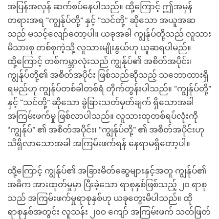
အပြန်အလှန် ဆက်စပ်နေပါသည်။ ထို့ကြောင့် ဤအမှန်
တရားအရ “ကျွန်ုပ်တို့” နှင့် “သင်တို့” ဆိုသော အယူအဆ
သည် မသင့်လျော်တော့ပါ။ ယခုအခါ ကျွန်ုပ်တို့သည် လူသား
မိသားစု တစ်စုကဲ့သို့ လူသားမျိုးနွယ်ဟု ယူဆရပါမည်။
ထို့ကြောင့် တစ်ကမ္ဘာလုံးသည် ကျွန်ုပ်၏ အစိတ်အပိုင်း၊
ကျွန်ုပ်တို့၏ အစိတ်အပိုင်း ဖြစ်သည်ဆိုသည့် သဘောထားရှိ
ရမည်ဟု ကျွန်ုပ်တစ်ခါတစ်ရံ တိုက်တွန်းပါသည်။ “ကျွန်ုပ်တို့”
နှင့် “သင်တို့” ဆိုသော ခွဲခြားသတ်မှတ်ချက် ရှိသောအခါ
အကြမ်းဖက်မှု ဖြစ်လာပါသည်။ လူသားထုတစ်ရပ်လုံးကို
“ကျွန်ုပ်” ၏ အစိတ်အပိုင်း၊ “ကျွန်ုပ်တို့” ၏ အစိတ်အပိုင်းဟု
သိရှိလာသောအခါ အကြမ်းဖက်ရန် နေရာမရှိတော့ပါ။
ထို့ကြောင့် ကျွန်ုပ်၏ အခြားမိတ်ဆွေများနှင့်အတူ ကျွန်ုပ်၏
အဓိက အားထုတ်မှုမှာ ပြီးခဲ့သော ရာစုနှစ်ဖြစ်သည့် ၂၀ ရာစု
သည် အကြမ်းဖက်မှုရာစုနှစ်ဟု ယခုတွေးမိပါသည်။ ထို
ရာစုနှစ်အတွင်း လူသန်း ၂၀၀ ကျော် အကြမ်းဖက် သတ်ဖြတ်