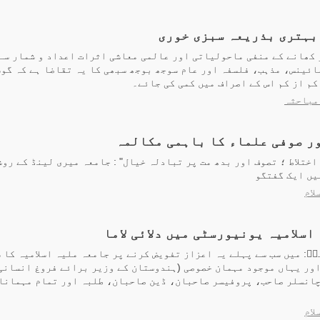
بہتری بذریعہ سبزی خوری
 کھانے کے منفی ماحولیاتی اور عالمی معاشی اثرات اعداد و شمار سے
ائینس، مذہب، فلسفہ اور عام سوجھ بوجھ سبھی کا یہ تقاضا ہے کہ گو
کم از کم اس کے اصراف میں کمی کی جائے۔
مباحثہ
اور صوفی علماء کا باہمی مکالمہ
اختلاط ؛ تصوف اور بدھ مت پر تبادلہ خیال" : جامعہ میری لینڈ کے رو
یں ایک گفتگو
لام
اسلامیہ یونیورسٹی میں دلائی لاما
ۛ: میں سب سے پہلے یہ اعزاز تفویض کرنے پر جامعہ ملیہ اسلامیہ کا 
اور یہاں موجود مہمان خصوصی (ہندوستان کے وزیر برائے فروغ انسانی
چانسلر صاحب، پروفیسر صاحبان، ڈین صاحبان، طلبہ اور تمام مہمانان
لام