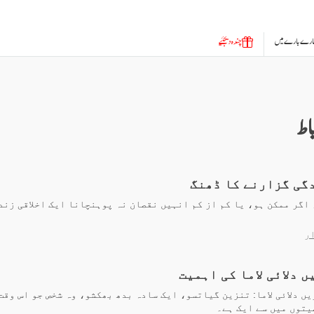
ارے بارے میں
چندہ دیجئیے
اط
دگی گزارنے کا ڈھنگ
اگر ممکن ہو، یا کم از کم انہیں نقصان نہ پوہنچانا ایک اخلاقی زند
ر
ں دلائی لاما کی اہمیت
ں دلائی لاما: تنزین گیاتسو، ایک سادہ بدھ بھکشو، وہ شخص جو اس وقت
یتوں میں سے ایک ہے۔