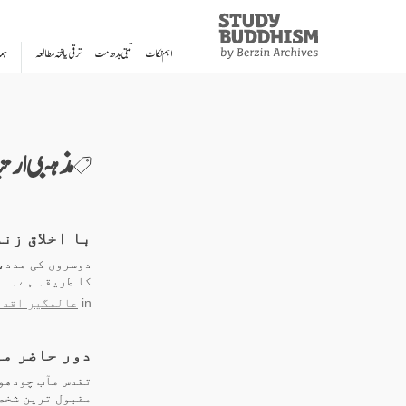
Study
Clos
Buddhism
اہم نکات
تبتی بدھ مت
ترقی یافتہ مطالعہ
ہم
Home
مذہبی ارتب
با اخلاق زن
دوسروں کی مدد، 
کا طریقہ ہے۔
in
عالمگیر اقدا
دور حاضر می
تقدس مآب چودھوی
مقبول ترین شخص