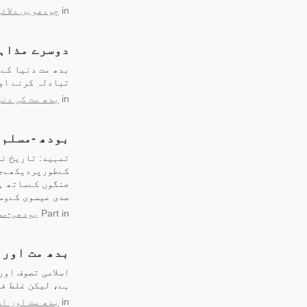
in
چودھویں دلائی
دوسرے مذاہب
بدھ مت دنیا کے 
تبادلہ کرنے او
in
بدھ مت کی دنی
بودھ -مسلم 
تمہید: تاریخ ن
کےطورپردیکھےجا
جنگوں کےساتھ ہ
صدی عیسوی کےوسط
in
Part
بودھی-مسل
بدھ مت اور 
اسلامی تصوف اور
ہے، لیکن غلط فہ
in
بدھ مت اور اس