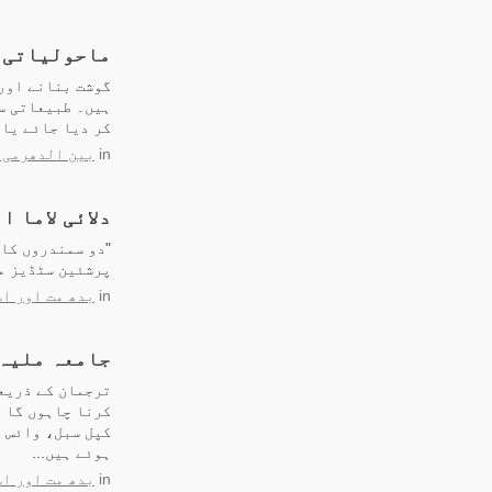
ماحولیاتی 
گوشت بنانے اور
ہیں۔ طبیعاتی س
کر دیا جائے یا 
in
بین الدھرمی 
دلائی لاما 
"دو سمندروں کا 
پرشئین سٹڈیز م
in
بدھ مت اور اس
جامعہ ملیہ 
ترجمان کے ذریعے
کرنا چاہوں گا 
کپل سبل، وائس 
ہوئے ہیں...
in
بدھ مت اور اس