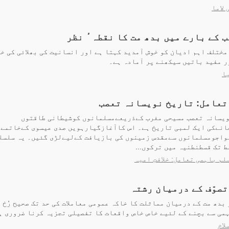
 لاما
 کے بارے میں بدھ مت کا نقطہٴ نظر
مختلف اہم ادیان کو خوش آمدید کہتا ہے اور انسانیت کی بھلائی کی خا
ر مفید باتیں سیکھنے پر آمادہ ہے۔
ا
تعامل: تاریخ نویسانہ تعصب
ویسانہ تعصب مسیحی مغرب کےذریعےمسلمانوں کوشیطانی طاقتوں
نےکی ایک لمبی تاریخ ہے۔ اس کاآغازگیارہویں صدی عیسوی کےخاتمےپ
واجومسلمانوں سےمقدس زمینوں کی بازیافت کےلیےلڑی گئیں۔ یہ سلسل
 تک قسطنطنیہ میں ترکوں...
م باہمی تعامل: خلافتِ امیہ
تصوّف کے درمیان رشتہ
 بدھ مت کے درمیان مماثلت کا خاکہ عمومی معاملات کی حد تک صحیح رُخ 
می سے بچنے کے لئیے خاص خاص واقعات کا تفصیلی تجزیہ کرنا ضروری ہ
لام