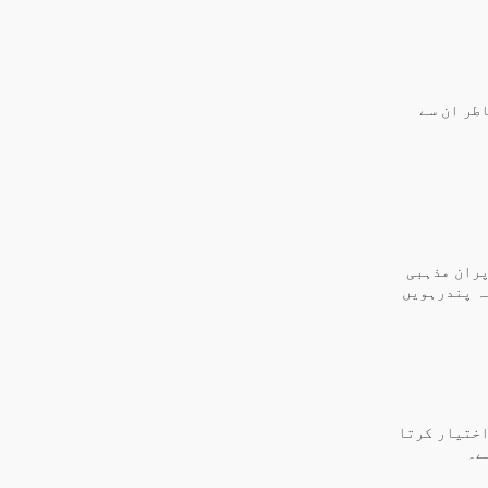
طر ان سے
ران مذہبی
ہ پندرہویں
اختیار کرتا
ے۔