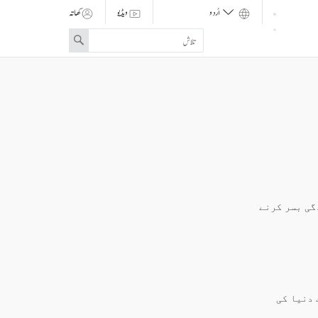
ویڈیو
کھاتہ
Enter
Search
search
term
گی بسر کرنے
 دنیا کی