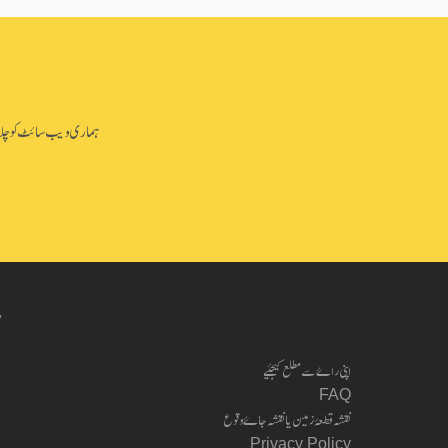
ہماری ویب سائٹ کو چلانے 
ب
اپنی راۓ سے مطلع کیجئیے
FAQ
نقشہ قطعۂ زمین یا نقشہ جاۓ وقوع
Privacy Policy