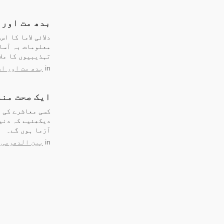
بدھ مت اور 
دلائی لاما کا ا
معلومات بہ آسا
تہذیبیوں کا ملا
in
بدھ مت اور اس
ایک صحت مند
کسی معاشرے کی ص
دیکھئیے کہ دنیا
آزما ہوں گے۔
in
بین الدھرمی 