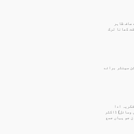
 صاف ظاہر
شت کھانا ترک
شن سینٹر برائے
شکریہ ادا
 وسائل) ڈاکٹر
 جو یہاں جمع