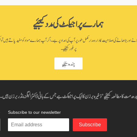
ہمارے پراجیکٹ کی مدد کیجئیے
اور بڑھانے کی صلاحیت کا دارومدار مکمل طور پر آپ کی امداد پر ہے۔ اگر آپ ہمارے مواد کو مفید پاتے ہیں تو یک
پر غور کیجئیے۔
چندہ دیجئیے
دھ مت کا مطالعہ کیجئیے’ ذخیرہ برزن کا ایک پراجیکٹ ہے جس کے بانی ڈاکٹر الیگزینڈر برزن ہیں۔
ہ
Subscribe to our newsletter
Enter
Subscribe
your
email