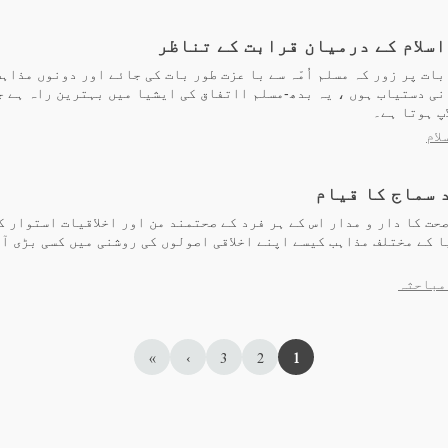
اسلام کے درمیان قرابت کے تناظر
س بات پر زور کہ مسلم اُمّہ سے با عزت طور بات کی جائے اور دونوں مذاہ
نی دستیاب ہوں ، یہ بدھ-مسلم ااتفاق کی ایشیا میں بہترین راہ ہے ج
پ ہوتا ہے۔
لام
 سماج کا قیام
حت کا دار و مدار اس کے ہر فرد کے صحتمند من اور اخلاقیات استوار ک
 کے مختلف مذاہب کیسے اپنے اخلاقی اصولوں کی روشنی میں کسی بڑی آف
مباحثہ
»
›
3
2
1