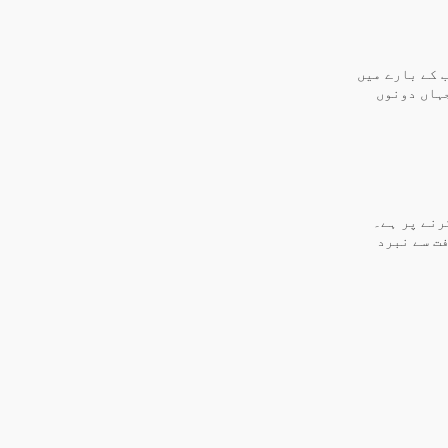
ب کے بارے میں
ہاں دونوں
رنے پر ہے۔
ت سے نبرد