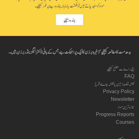
مواد کو مفید پاتے ہیں تو یکمشت یا ماہانہ چندہ دینے پر غور کیجئیے۔
چندہ دیجئیے
بدھ مت کا مطالعہ کیجئیے’ ذخیرہ برزن کا ایک پراجیکٹ ہے جس کے بانی ڈاکٹر الیگزینڈر برزن ہیں۔
اپنی راۓ سے مطلع کیجئیے
FAQ
نقشہ قطعۂ زمین یا نقشہ جاۓ وقوع
Privacy Policy
Newsletter
تازہ ترین مواد
Progress Reports
Courses