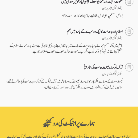
تنگوت، تبت اور شمالی سونگ چین گیارھویں صدی میں
ڈاکٹر الیگزینڈر برزن
بودھی-مسلم باہمی تعامل: خلافتِ عباسی کا بعد کا دور - حصہ ۵ / ۹
اسلام اور بدھ مت کا ایک دوسرے کے بارہ میں علم
ڈاکٹر الیگزینڈر برزن
ماضی میں گو کہ مسلم علما نے بارہا بدھ مت کے بارے میں جانکاری لینے پر دلچسپی ظاہر کی ہے، جبکہ بدھ علما نے اسلام کے
متعلق جاننے میں کم دلچسپی دکھائی ہے، مگر اب یہ صورت حال دھیرے دھیرے بہتر ہو رہی ہے۔
ترک لوگوں میں بدھ مت کی تاریخ
ڈاکٹر الیگزینڈر برزن
تیسری صدی کے وسط سے لیکر چودھویں صدی عیسوی تک وسط ایشیا میں ترکک لوگوں کے کئی گروہ بدھ مت کی پوجا کرتے تھے۔
سائبیریا میں تووینی لوگ اٹھارویں صدی سے لیکر آج تک بدھ مت کے پجاری ہیں۔
ہمارے پراجیکٹ کی مدد کیجئیے
ہماری ویب سائٹ کو چلانے اور بڑھانے کی صلاحیت کا دارومدار مکمل طور پر آپ کی امداد پر ہے۔ اگر آپ ہمارے