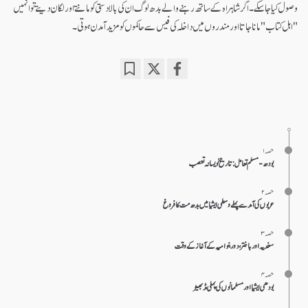
وصول کیا جا سکے۔ اگر شاہراہ کے ساتھ رہنے والے بدھ لوگ ان کی بالا دستی کو مانتے اور لگان دیتے تو انہیں
"اہل کتاب" مانا جاتا اور مندروں میں داخلہ کی فیس سے حاکموں کو مزید آمدن ہوتی۔
Bookmark
Share
on
facebook
حصہ ۱
بودھ -مسلم تعامل: تاریخ نویسانہ تعصب
حصہ ۲
عربوں کی آمد سے پہلے وسطی ایشیا میں بدھ مت کا فروغ
حصہ ۳
سغدیہ اور باختر، دور بنو امیہ کے آغاز کے وقت
حصہ ۴
بودھی ایشیا اور مسلمانوں کی پہلی مڈ بھیڑ