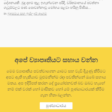
දේශනයකි. බුදු දහම තුළ ඉගැන්වෙන පරිදි, වර්තමානයේ පවත්නා
ගැටුම්වලට පණ පොවන්නාවූ මෝහය පළවා හරිනු පිණිස...
in
බුදුසමය සහ ඉස්ලාම් ආගම
අපේ ව්‍යාපෘතියට සහාය වන්න
මෙම ව්‍යාපෘතිය පවත්වාගෙන යාමට සහ වැඩි දියුණු කිරීමට
අපට ඇති හැකියාව මුළුමනින්ම රඳා පවතින්නේ ඔබේ සහාය
මතය. අප ඉදිරිපත් කරන දේ ප්‍රයෝජනවත් බව ඔබට හැඟේ
නම් එක් වරක් හෝ මාසිකව හෝ යම් පුණ්‍යාධාරයක් කිරීම
ගැන හිතා බලන්න.
පුණ්‍යාධාරය