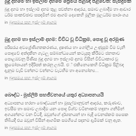
බුදු දහමේ හා ඉස්ලාම් දහමේ ප්‍රේමය පිළිබඳ පිළිවෙත: සැසඳුමකි
බුදු දහම හා ඉස්ලාම් දහම තුළ පවත්නා ආදරය, සමාව ලබාදීම හා ආචාර
ධර්ම සාකච්ඡාව සසඳමින් එම ආගම් දෙකෙහි මූලික මූලධර්ම සාරාංශය
in
බුදුසමය සහ ඉස්ලාම් ආගම
බුදු දහම හා ඉස්ලාම් දහම: විවිධ වූ විධික්‍රම, පොදු වූ අරමුණ
පරිසරය අවශ්‍රේණිගතකරණය, දූෂණය හා ගෝලීය උණුසුම් වීම වැනි
පොදුවේ අත්දකින ගැටලු සම්බන්ධයෙන් කටයුතු කිරීමට ජනතාව
පොළඹවනු පිණිස බුදු දහම හා ඉස්ලාම් දහම විසින් විවිධාකාර වූ
ක්‍රමෝපායන් ඉදිරිපත් කරනු ලබයි. එ් එකිනෙකෙහි විධික්‍රම පිළිබඳ
දැනුම වැඩි වන්නට වන්නට වැටහීම හා අන්‍යෝන්‍ය...
in
බුදුසමය සහ ඉස්ලාම් ආගම
බෞද්ධ - මුස්ලිම් සහජීවනයේ යතුර අධ්‍යාපනයයි
අධ්‍යාපනය හරහා බෞද්ධයන් හා මුසල්මානුවන් ආදරය, කරුණාව,
ඉවසීම හා සමාව ලබාදීම යන පොදු විශ්ව වටිනාකම් හඳුනා ගනිමින්
අගයන්නට වන විටදී, ඔවුන්ගේ දර්ශනයන් හා බැඳි වෙනස්කම් පසෙක
තිබියදී එය ඔවුන් විසින් ආගමික සමගියේ පදනම දැමීමක් වනු ඇත.
in
බුදුසමය සහ ඉස්ලාම් ආගම