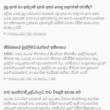
බුදු දහම හා ඉස්ලාම් දහම අතර පොදු පදනමක් පවතීද?
මූලික පොදු මූලධර්මයනට අමතරව බුදු දහම හා ඉස්ලාම් දහම අතර
පොදු පදනමක් ගෙනහැර දක්වන්නාවූ එම ආගම් දෙකෙහි න්‍යායාත්මක
හා ඉතිහාසගත ලක්ෂණ දර්ශනසූරී බර්සින් මහතා විසින් සාරාංශගත
කරනු ලබයි.
in
බුදුසමය සහ ඉස්ලාම් ආගම
තිබ්බතයේ මුස්ලිම්වරුන්ගේ ඉතිහාසය
1959ට පෙර, මධ්‍යම තිබ්බතයේ ජීවත්වන තිබ්බතීය මුස්ලිම්වරුන්
තිබ්බත බස වැහැරූ හා බොහෝ තිබ්බත ගති සිරිත් අනුගමනය කළ
මුස්ලිම් වෙළඳුන්ගෙන් පැවතෙන්නෝ විය. ඉන්දියාවට සංක්‍රමණය වූවන්
සම්බන්ධයෙන් ගත් කලද, මුස්ලිම් හා බෞද්ධ තිබ්බත ජන ප්‍රජාවෝ
සමගි සම්පන්නව හා ආගමික ඉවසීමක් සහිතව ජීවත් වෙති.
in
බුදුසමය සහ ඉස්ලාම් ආගම: උසස්
නව ආගම්වාදී යුද්ධවලට නව විසඳුම් අවශ්‍ය වේ
ලෝක මට්ටමින් සාමකාමී යහ පැවැත්ම විනාශ කරන්නාවූ ආගමික
ජාතිවාදය නමැති නව මතවාදය විසින් බලගැන්වී ඇති නව ආගමික
යුද්ධයන් සම්බන්ධයෙන් ආචාර්ය ඉම්තියාස් යූසුෆ් විසින් සිදුකරන ලද