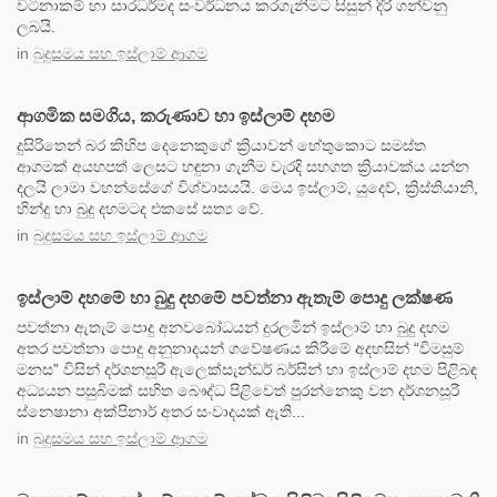
වටිනාකම් හා සාරධර්මද සංවර්ධනය කරගැනීමට සිසුන් දිරි ගන්වනු
ලබයි.
in
බුදුසමය සහ ඉස්ලාම් ආගම
ආගමික සමගිය, කරුණාව හා ඉස්ලාම් දහම
දුසිරිතෙන් බර කිහිප දෙනෙකුගේ ක්‍රියාවන් හේතුකොට සමස්ත
ආගමක් අයහපත් ලෙසට හඳුනා ගැනීම වැරදි සහගත ක්‍රියාවක්ය යන්න
දලයි ලාමා වහන්සේගේ විශ්වාසයයි. මෙය ඉස්ලාම්, යුදෙව්, ක්‍රිස්තියානි,
හින්දු හා බුදු දහමටද එකසේ සත්‍ය වේ.
in
බුදුසමය සහ ඉස්ලාම් ආගම
ඉස්ලාම් දහමේ හා බුදු දහමේ පවත්නා ඇතැම් පොදු ලක්ෂණ
පවත්නා ඇතැම් පොදු අනවබෝධයන් දුරලමින් ඉස්ලාම් හා බුදු දහම
අතර පවත්නා පොදු අනුනාදයන් ගවේෂණය කිරීමේ අදහසින් “විමසුම්
මනස” විසින් දර්ශනසූරී ඇලෙක්සැන්ඩර් බර්සින් හා ඉස්ලාම් දහම පිළිබඳ
අධ්‍යයන පසුබිමක් සහිත බෞද්ධ පිළිවෙත් පුරන්නෙකු වන දර්ශනසූරී
ස්නෙෂානා අක්පිනාර් අතර සංවාදයක් ඇති...
in
බුදුසමය සහ ඉස්ලාම් ආගම