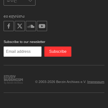
අප අනුගමනය
on
on
on
on
facebook
X
soundcloud
youtube
Subscribe to our newsletter
Enter
Subscribe
your
email
Study
© 2003-2026 Berzin Archives e.V.
Impressum
Buddhism
Home