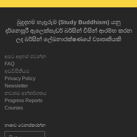
බුදුදහම හැදෑරුම (Study Buddhism) යනු
දර්ශනසූරී ඇලෙක්සැඩර් බර්සින් විසින් ආරම්භ කරන
ලද බර්සින් ලේඛනාරක්ෂණයේ ව්‍යාපෘතියකි
අපට අදහස් එවන්න
FAQ
අඩවිසිතියම
Privacy Policy
Newsletter
නවතම අන්තර්ගතය
Progress Reports
Courses
භාෂාව වෙනස්කරන්න