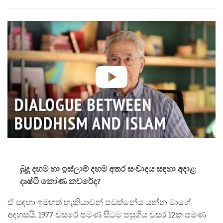
on
facebook
බුදු දහම හා ඉස්ලාම් දහම අතර සංවාදය සඳහා අදාළ
දෘෂ්ටි කෝණ කවරේද?
ඒ සඳහා ඉමහත් හැකියාවන් පවත්නේය යන්න මාගේ
අදහසයි. 1977 වසරේ පමණ සිටම පසුගිය වසර 12ක පමණ