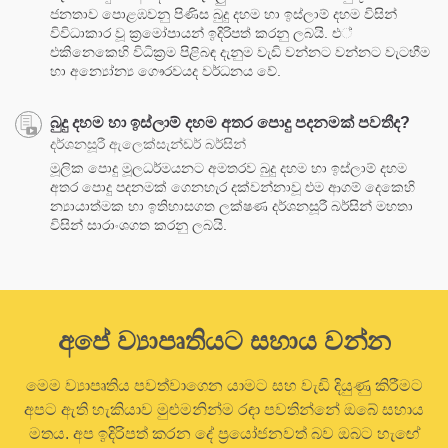
ජනතාව පොළඹවනු පිණිස බුදු දහම හා ඉස්ලාම් දහම විසින්
විවිධාකාර වූ ක්‍රමෝපායන් ඉදිරිපත් කරනු ලබයි. එ්
එකිනෙකෙහි විධික්‍රම පිළිබඳ දැනුම වැඩි වන්නට වන්නට වැටහීම
හා අන්‍යෝන්‍ය ගෞරවයද වර්ධනය වේ.
බුදු දහම හා ඉස්ලාම් දහම අතර පොදු පදනමක් පවතීද?
දර්ශනසූරී ඇලෙක්සැන්ඩර් බර්සින්
මූලික පොදු මූලධර්මයනට අමතරව බුදු දහම හා ඉස්ලාම් දහම
අතර පොදු පදනමක් ගෙනහැර දක්වන්නාවූ එම ආගම් දෙකෙහි
න්‍යායාත්මක හා ඉතිහාසගත ලක්ෂණ දර්ශනසූරී බර්සින් මහතා
විසින් සාරාංශගත කරනු ලබයි.
අපේ ව්‍යාපෘතියට සහාය වන්න
මෙම ව්‍යාපෘතිය පවත්වාගෙන යාමට සහ වැඩි දියුණු කිරීමට
අපට ඇති හැකියාව මුළුමනින්ම රඳා පවතින්නේ ඔබේ සහාය
මතය. අප ඉදිරිපත් කරන දේ ප්‍රයෝජනවත් බව ඔබට හැඟේ