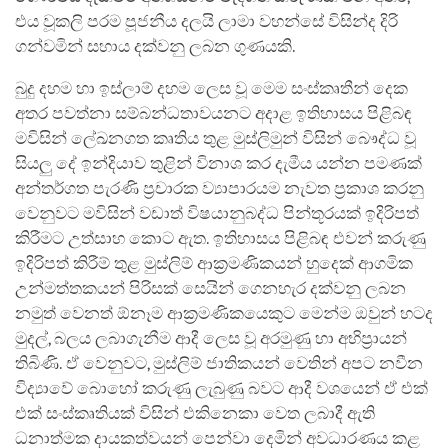
එය වූකලි පරම පූජනීය දලයි ලාමා වහන්සේ විසින්ද දිරි
ගන්වමින් සහාය දක්වනු ලබන ගුණයකි.
බුදු දහම හා ඉස්ලාම් දහම ලෙස වූ මෙම සංස්කෘතීන් දෙක
අතර පවත්නා සම්බන්ධතාවයනට අදාළ ඉතිහාසය පිළිබඳ
මවිසින් ලේඛනගත කෘතිය තුළ මුස්ලිමුන් විසින් බෞද්ධ වූ
සියලු දේ ඉන්දියාව තුළින් විනාශ කර දැමීය යන්න පමණක්
අන්තර්ගත පැරණි ප්‍රචාරක ව්‍යාපාරයම නැවත ප්‍රකාශ කරනු
වෙනුවට මවිසින් වඩාත් විෂයානුබද්ධ පින්තූරයක් ඉදිරිපත්
කිරීමට උත්සාහ කොට ඇත. ඉතිහාසය පිළිබඳ‍ එවන් කරුණු
ඉදිරිපත් කිරීම් තුළ මුස්ලිම් ආක්‍රමණිකයන් හුදෙක් ආගමික
උන්මත්තකයන් පිරිසක් සෙයින් ගෙනහැර දක්වනු ලබන
නමුත් වෙනත් ඕනෑම ආක්‍රමණිකයෙකුට මෙන්ම ඔවුන් හටද
මුදල්, බලය ලබාගැනීම ආදී ලෙස වූ අරමුණු හා අභිප්‍රායන්
තිබිණි. ඒ වෙනුවට, මුස්ලිම් ජාතිකයන් වෙතින් අපට නවීන
විද්‍යාවේ බොහෝ කරුණු ලැබුණු බවට ආදී වශයෙන් ඒ එක්
එක් සංස්කෘතියක් විසින් එකිනෙකා වෙත ලබාදී ඇති
ධනාත්මක දායකත්වයන් පෙන්වා දෙමින් අවධාරණය කළ