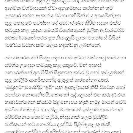
එකිනෙකාගේ ඇදහිලි ක්‍රමවලට ගරු කරමින්, ඒ එකිනෙක
ආගමික විශ්වාසයන් ඒවා අනුගමනය කරන්නන් හට
උපකාර කරන ආකාරය වටහා ගනිමින් එය අගයමින්, අප
තුළ පොදුවේ පවත්නා දේ අවධාරණය කිරීම සඳහා එක්ව
කටයුතු කළ යුතුය. මෙයයි විශේෂයෙන් මූලික ආචාර ධර්ම
සම්බන්ධයෙන් පරම පූජනීය දලයි ලාමා වහන්සේ විසින්
“විශ්වීය වටිනාකම්” ලෙස හඳුන්වනු ලබන්නේ.
මෙයාකාරයෙන් සියලු දෙනා හට අවශ්‍ය වන්නාවූ සාමය හා
සමගිය උදෙසා කටයුතු කළ යුතුවේ. මින් අදහස්
කෙරෙන්නේ අප විසින් සිදුකරන කවර වූ හෝ කටයුත්තක්
තුළ මුස්ලිම් ආගමිකයන්ද ඇතුළත් කරගන්නා අතර,
“ඔවුනට” එරෙහිව “අපි” යන ආකල්පයක් කිසි විටෙක හෝ
පවත්වා නොගැනීමයි. බොහෝ පුද්ගලයන් එම කරුණු එම
භාෂාවන්ගෙන් කියවීම සිදු නොවිය හැකි නමුදු මාගේ වෙබ්
අඩවියේ බෞද්ධ හා ඉස්ලාම් කොටස් ඉස්ලාම් භාෂාවනට
පරිවර්තනය කොට තැබීම, නිදසුනක් ලෙස මුස්ලිම්
ජාතිකයන් හට ගෞරවය දැක්වීම පිළිබඳ සලකුණකි.
ගෞරවය දැක්වීම අතිශයින්ම වැදගත් කරුණක් වන අතර,