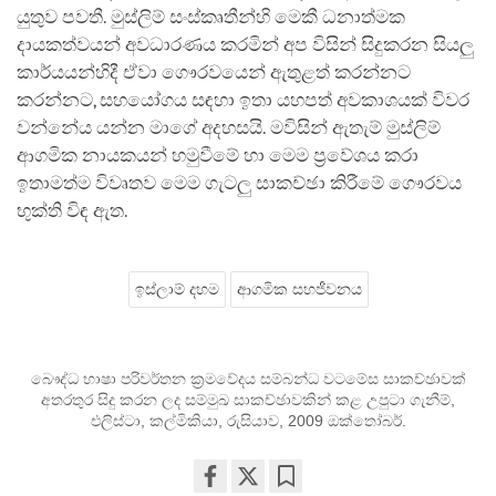
යුතුව පවතී. මුස්ලිම් සංස්කෘතීන්හි මෙකී ධනාත්මක
දායකත්වයන් අවධාරණය කරමින් අප විසින් සිදුකරන සියලු
කාර්යයන්හිදී ඒවා ගෞරවයෙන් ඇතුළත් කරන්නට
කරන්නට, සහයෝගය සඳහා ඉතා යහපත් අවකාශයක් විවර
වන්නේය යන්න මාගේ අදහසයි. මවිසින් ඇතැම් මුස්ලිම්
ආගමික නායකයන් හමුවීමේ හා මෙම ප්‍රවේශය කරා
ඉතාමත්ම විවෘතව මෙම ගැටලු සාකච්ඡා කිරීමේ ගෞරවය
භුක්ති විඳ ඇත.
ඉස්ලාම් දහම
ආගමික සහජීවනය
බෞද්ධ භාෂා පරිවර්තන ක්‍රමවේදය සම්බන්ධ වටමේස සාකච්ඡාවක්
අතරතුර සිදු කරන ලද සම්මුඛ සාකච්ඡාවකින් කළ උපුටා ගැනීම්,
එලිස්ටා, කල්මිකියා, රුසියාව, 2009 ඔක්තෝබර්.