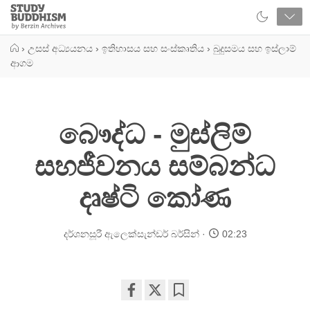
Close
Study
Buddhism
Home
›
උසස් අධ්‍යයනය
›
ඉතිහාසය සහ සංස්කෘතිය
›
බුදුසමය සහ ඉස්ලාම්
ආගම
බෞද්ධ - මුස්ලිම්
සහජීවනය සම්බන්ධ
දෘෂ්ටි කෝණ
දර්ශනසූරී ඇලෙක්සැන්ඩර් බර්සින්
02:23
Share
Bookmark