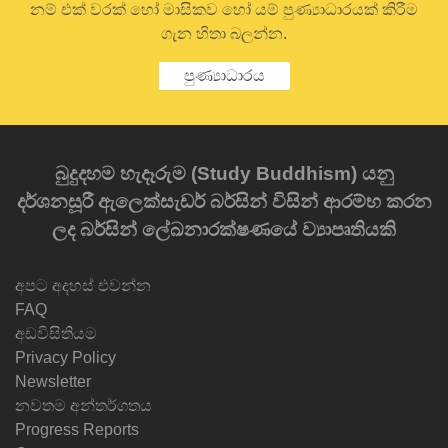
නම් එක් වරක් හෝ මාසිකව හෝ යම් පුණ්‍යාධාරයක් කිරීම
ගැන හිතා බලන්න.
පුණ්‍යාධාරය
බුදුදහම හැදෑරුම (Study Buddhism) යනු
දර්ශනසූරී ඇලෙක්සැඩර් බර්සින් විසින් ආරම්භ කරන
ලද බර්සින් ලේඛනාරක්ෂණයේ ව්‍යාපෘතියකි
අපට අදහස් එවන්න
FAQ
අඩවිසිතියම
Privacy Policy
Newsletter
නවතම අන්තර්ගතය
Progress Reports