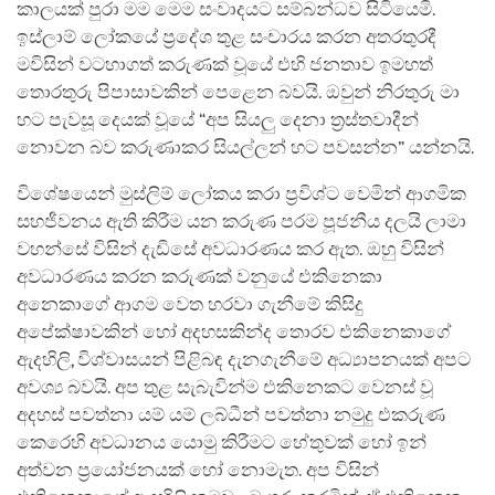
කාලයක් පුරා මම මෙම සංවාදයට සම්බන්ධව සිටියෙමි.
ඉස්ලාම් ලෝකයේ ප්‍රදේශ තුළ සංචාරය කරන අතරතුරදී
මවිසින් වටහාගත් කරුණක් වූයේ එහි ජනතාව ඉමහත්
තොරතුරු පිපාසාවකින් පෙළෙන බවයි. ඔවුන් නිරතුරු මා
හට පැවසූ දෙයක් වූයේ “අප සියලු දෙනා ත්‍රස්තවාදීන්
නොවන බව කරුණාකර සියල්ලන් හට පවසන්න” යන්නයි.
විශේෂයෙන් මුස්ලිම් ලෝකය කරා ප්‍රවිශ්ට වෙමින් ආගමික
සහජීවනය ඇති කිරීම යන කරුණ පරම පූජනීය දලයි ලාමා
වහන්සේ විසින් දැඩිසේ අවධාරණය කර ඇත. ඔහු විසින්
අවධාරණය කරන කරුණක් වනුයේ එකිනෙකා
අනෙකාගේ ආගම වෙත හරවා ගැනීමේ කිසිදු
අපේක්ෂාවකින් හෝ අදහසකින්ද තොරව එකිනෙකාගේ
ඇදහිලි, විශ්වාසයන් පිළිබඳ දැනගැනීමේ අධ්‍යාපනයක් අපට
අවශ්‍ය බවයි. අප තුළ සැබැවින්ම එකිනෙකට වෙනස් වූ
අදහස් පවත්නා යම් යම් ලබ්ධීන් පවත්නා නමුදු එකරුණ
කෙරෙහි අවධානය යොමු කිරීමට හේතුවක් හෝ ඉන්
අත්වන ප්‍රයෝජනයක් හෝ නොමැත. අප විසින්