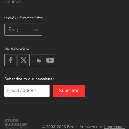
Courses
භාෂාව වෙනස්කරන්න
අප අනුගමනය
on
on
on
on
facebook
X
soundcloud
youtube
Subscribe to our newsletter
Enter
Subscribe
your
email
Study
© 2003-2026 Berzin Archives e.V.
Impressum
Buddhism