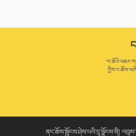
ང
“ང་ཚོའི་འཆར་གཞི
ཀྱིས་ང་ཚོས་མཁ
ནང་ཆོས་སྦྱོངས་ཤེས་པའི་དྲྭ་ལྗོངས་ནི། 