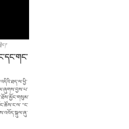
ླེང་།”
གང་དང་གང་
དིའི་ཐད་ལ་ཕྱི་
ཉམ་ཞུགས་བྱས་པ་
་ཐོས་མྱོང་གསུམ་
ཁོང་ཚོས་ང་ལ་ “ང་
འབོད་སྐུལ་ཞུ་