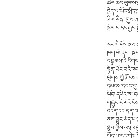
ཆེའི་ཆོས་ལུགས་ཀ
བྱེད་པ་ཡོང་སྲིད
ཤིག་ཡིན། གུས་ཞབ
སྤེལ་བ་དང་རྒྱབ་
རང་གི་ངོས་ནས་ན
ཁག་གི་ནང་། སྔ
བསྒྲགས་དེ་རིག
སྟོན་ཡོང་བའི་འབ
ལུགས་ཀྱི་རྨོངས
དམངས་དབང་དུ་བ
ཡོད། དཔེར་ན། ད
གཞུང་རེ་རེའི་
འདོན་དང་ནན་བཤད
ནས་བྱུང་ཡོད་པ་ལ
ཐུབ་ཀྱིས་མཉམ་ཞ
ཡོད་པ་རང་གིས་ངོ