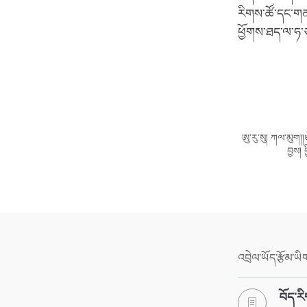
རིགས་ཚོ་དང་གནས་
ཕྱོགས་ཐད་ལ་ཧ་ཅང
ཨུ་རུ་སུ། ཀལ་མུག།།
བྱས། ཕ
འབྲེལ་ཡོད་རྩོམ་ཡ
བོད་རི