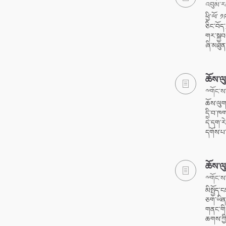
འབུམ་ར
ཕྱི་ལོ་
ཅིང་བོད་
གར་སྐྱབ
ཞི་མཐུན
ཆོས་ལ
༸གོང་ས་
ཆོས་ལུ
དྲི་བ་ཁ
དེ་དག་རེ
དགོས་པ་
ཆོས་ལུ
༸གོང་ས་
མིསྤྱོད་
ཅག་ཡིན་
གནང་གི་
ཆགས་ཀྱི