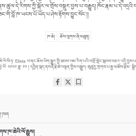
ཚུལ་དེ་རིགས་ཀྱི་སྐོར་ལ་གྲོས་བསྡུར་བྱས་པ་བརྒྱུད། ཁོང་རྣམ་པ་དེ་འདྲའི་
་གི་བློ་ཁ་ཡངས་པོ་ཡོད་པ་ཤེས་རྟོགས་བྱུང་སོང་།།
ཁ་ཆེ།
ཆོས་ལུགས་ཞི་མཐུན།
ཨེ་ལི་སི་ཏ་ Elista ལ་ནང་ཆོས་ཡིག་སྒྱུར་གྱི་ཐབས་ལམ་རིག་པའི་བགྲོ་གླེང་སྐབས་བཅར་འདྲི་བྱས
ྱི་ལོ་ ༢༠༠༩ ཟླ་ ༡༠ ། དབྱིན་སྐད་ནས་རྡོ་རྗེ་ཚེ་བསྟན་གྱིས་བསྒྱུར། ཨཱཙཱརྱ་གྲགས་པ་རྒྱ་མཚོས་རྩོམ་ སྒྲ
Share
Bookmark
on
facebook
ིག་ཁག
གས་ཁ་ཆེའི་ལོ་རྒྱུས།