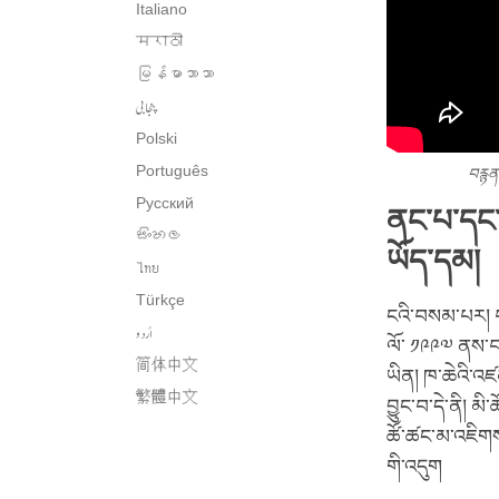
Italiano
मराठी
မြန်မာဘာသာ
پنجابی
Polski
Português
བརྙན་
Русский
ནང་པ་དང་
සිංහල
ཡོད་དམ།
ไทย
Türkçe
ངའི་བསམ་པར། ཕན
اُردو
ལོ་ ༡༩༩༧ ནས་བ
简体中文
ཡིན། ཁ་ཆེའི་འཛ
繁體中文
བྱུང་བ་དེ་ནི། མི
ཚོ་ཚང་མ་འཇིགས
གི་འདུག