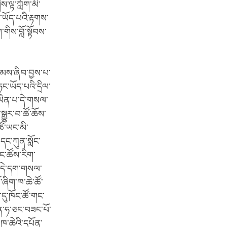
ས་ལྟ་ཀློག་མི་
ས་ཡོད་པའི་རྟགས་
གིས་བློ་སྟོབས་
་ཉམས་ཞིབ་བྱས་པ་
་ཡོད་པའི་དྲིལ་
་ཡིན་པ་དེ་གསལ་
སྒྱུར་བ་ཚོ་ཆོས་
ཚོ་ཡང་མི་
ང་ཀུན་སློང་
་ང་ཚོས་རིག་
པ་དེ་དག་གསལ་
་ཞིག་ཁ་ཆེ་ཚོ་
་དུ་ཁོང་ཚོ་གང་
ུན་ཧ་ཅང་བཟང་པོ་
་ཁ་ཆེའི་དཔོན་