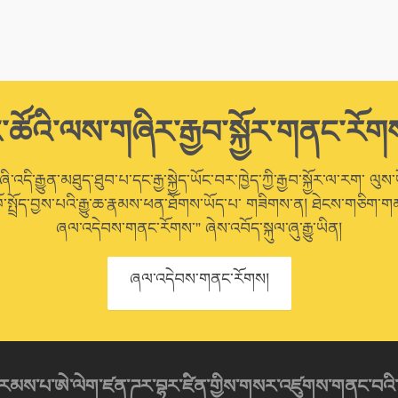
་ཚོའི་ལས་གཞིར་རྒྱབ་སྐྱོར་གནང་རོག
་འདི་རྒྱུན་མཐུད་ཐུབ་པ་དང་རྒྱ་སྐྱེད་ཡོང་བར་ཁྱེད་ཀྱི་རྒྱབ་སྐྱོར་ལ་རག་ ལུས་
ོ་སྤྲོད་བྱས་པའི་རྒྱུ་ཆ་རྣམས་ཕན་ཐོགས་ཡོད་པ་ གཟིགས་ན། ཐེངས་གཅིག་གམ
ཞལ་འདེབས་གནང་རོགས་” ཞེས་འབོད་སྐུལ་ཞུ་རྒྱུ་ཡིན།
ཞལ་འདེབས་གནང་རོགས།
འབུམ་རམས་པ་ཨེ་ལེག་ཛན་ཌར་བྷར་ཛིན་གྱིས་གསར་འཛུགས་གནང་བའི