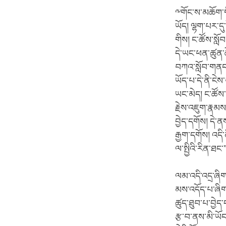
༸གོང་ས་མཆོག་གི
ཡོད། ལྷག་པར་ད
གིས། ང་ཚོས་སློབ
དེ་ཡང་ཕན་ཚུན་ཆ
བཀའ་སློབ་གནང་
ཡོད་པ་དེ་ནི་ངེ
ཡང་མེད། ང་ཚོས་
རྗེས་འཇུག་རྣམས
བྱེད་དགོས། དེ་
རྒྱག་དགོས། འདི
ལ་སྤྱིའི་རིན་ཐང
ལམ་འདི་འདྲ་ཞིག
མས་འདོད་པ་ཞིག་
ཚུད་ཐུབ་པ་བྱེད་
རྩ་བ་ནས་མི་ཡོང