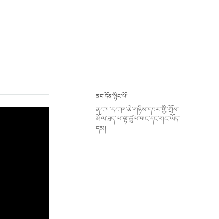
ནང་དོན་སྙིང་པོ།
ནང་པ་དང་ཁ་ཆེ་གཉིས་དབར་གྱི་གྲོས་
མོལ་ཐད་ལ་ལྟ་ཚུལ་གང་དང་གང་ཡོད་
དམ།