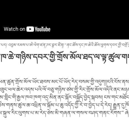
པར། འབུམ་རམས་པ་ཨེ་ལེག་ཛན་ཌར་བྷར་ཛིན། “ནང་ཚོས་དང་ཁ་ཆེའི་ཆོས་ལུགས་དབར་གྱི་བགྲོ་ག
ཁ་ཆེ་གཉིས་དབར་གྱི་གྲོས་མོལ་ཐད་ལ་ལྟ་ཚུལ་
་ཚུན་གྲོས་མོལ་ཡོང་ཐབས་མང་པོ་ཡོད་རེད་བསམ་གྱི་འདུག།།ངའི་ངོས་ནས་འ
ཟུང་ཕལ་ཆེར་འདས་པའི་ལོ་བཅུ་གཉིས་ཙམ་གྱི་རིང་གྲོས་མོལ་འདིའི་ནང་མ
མ་གླིང་གི་རྒྱལ་ཁབ་ཁག་འདྲ་མིན་ནང་སྐོར་བསྐྱོད་བྱེད་སྐབས། ངས་གང་མཐོང
་ཚོས་གནས་ཚུལ་ཆ་འཕྲིན་ལ་སྐོམ་པ་ཆུ་འདོད་ཀྱི་རེ་བ་བྱེད་པ་དེ་རེད། རྒྱུན་དུ་
་སྐུལ་རིང་ལུགས་པ་མ་རེད་ཅེས་མི་གཞན་ལ་གསལ་བཤད་གནང་རོགས་” ཞེས་