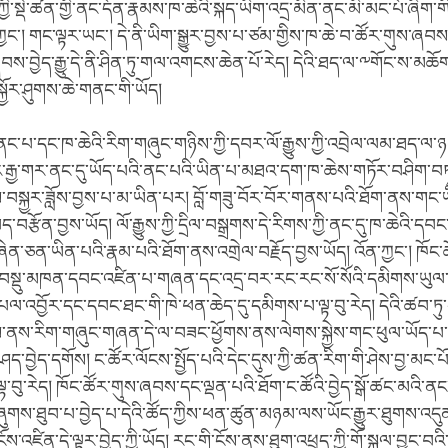
ྱི་སྡེ་ཚན་གྱི་ནང་དོན་རྣམས་ཁ་ཆེའི་སྐད་ཡིག་འདྲ་མིན་ནང་མི་མང་པོ་ཞིག་གི
་ཀྱང་། གང་ལྟར་ཡང་། དེ་ནི་ཡིག་སྒྱུར་བྱས་པ་ཙམ་གྱིས་ཁ་ཆེ་བ་ཚོར་གུས་ཞབ
ས་བྱེད་རྒྱུ་དེ་ནི་ཤིན་ཏུ་གལ་འགངས་ཆེན་པོ་རེད། དེའི་ཐད་ལ་༸གོང་ས་མཆོག་
སྐྱོར་ཤུགས་ཆེ་གནང་གི་ཡོད།
ང་པ་དང་ཁ་ཆེའི་རིག་གཞུང་གཉིས་ཀྱི་དབར་ལོ་རྒྱུས་ཀྱི་འབྲེལ་ལམ་ཐད་ལ
ར་རྒྱ་གར་ནང་དུ་ཡོད་པའི་ནང་པའི་ཡིན་པ་མཐའ་དག་ཁ་ཆེས་གཏོར་བཤིག་བཏང
ས་བསྐྱར་ཟློས་བྱས་པ་མ་ཡིན་པར། བློ་གཟུ་བོར་བོར་གནས་པའི་ཐོག་ནས་གང
ད་བརྩོན་བྱས་ཡོད། ལོ་རྒྱུས་ཀྱི་དྲིལ་བསྒྲགས་དེ་རིགས་ཀྱི་ནང་དུ་ཁ་ཆེའི་དབང་
་ཞེན་ཅན་ཡིན་པའི་རྣམ་པའི་ཐོག་ནས་འགྲེལ་བརྗོད་བྱས་ཡོད། འོན་ཀྱང་། ཁོང་
སྡུ་མཁན་དབང་འཛིན་པ་གཞན་དང་འདྲ་བར་རང་རང་སོ་སོའི་དམིགས་ཡུལ་ད
པལ་འབྱོར་དང་དབང་ཐང་གི་ཁེ་ཕན་ཆེད་དུ་དམིགས་པ་ལྟ་བུ་རེད། དེའི་ཚབ་ཏུ
ངོས་ནས་རིག་གཞུང་གཞན་དེ་ལ་བཟང་ཕྱོགས་ནས་ལེགས་སྐྱེས་གང་ཕུལ་ཡོད་
་བྱེད་དགོས། ང་ཚོར་ལོངས་སྤྱོད་པའི་དེང་དུས་ཀྱི་ཚན་རིག་གི་ཤེས་བྱ་མང་པོ
ྟ་བུ་རེད། ཁོང་ཚོར་གུས་ཞབས་དང་ལྡན་པའི་ཐོག་ང་ཚོའི་བྱེད་སྒོ་ཚང་མའི་ནང
ུགས་ཐུབ་པ་བྱེད་པ་དེའི་ཚོད་ཀྱིས་ཕན་ཚུན་མཉམ་ལས་ཡོང་རྒྱུར་ཐུགས་འད
ས་འཛིན་དེ་ལྟར་བྱེད་ཀྱི་ཡོད། རང་གི་ངོས་ནས་ཐུག་འཕྲད་ཀྱི་གོ་སྐལ་བྱུང་བའི