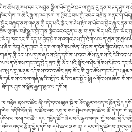
ས་ཆོས་ལུགས་དབར་མཐུན་སྒྲིལ་ཡོང་རྒྱུའི་ཐད་ལ་རྒྱུན་དུ་ནན་བཤད་ཤུགས
ུ་ཁོང་གིས་ཁ་ཆེའི་རྒྱལ་ཁབ་ཁག་ལ་སྙོབ་ཐབས་ཀྱི་འབད་བརྩོན་གནང་གི་ཡོད
་སྦྱོང་བརྒྱུད་ནས་གཞན་གྱི་དད་པའི་སྐོར་ལ་ཤེས་རྟོགས་ཡོང་བ་བྱེད་རྒྱུར་ན
ོས་ལུགས་བརྗེ་སྒྱུར་གྱི་ཀུན་སློང་དང་འདུན་པ་རྩ་བ་ནས་མེད་པའི་ཐོག་ཡོང་
ཡོད། རང་རང་གི་དད་པ་བྱེད་ཕྱོགས་འགའ་ཤས་ཀྱི་ཐོག་ལ་ཕན་ཚུན་ལྟ་ཚུལ་མ
ས་པ་ཞིག་རེད། འོན་ཀྱང་། དེ་དག་ལ་གཙིགས་ཆེན་པོ་བྱས་ན་དོན་སྙིང་མེད་ལ་
གཞན་གྱི་དད་པ་ལ་གུས་ཞབས་བྱེད་དགོས་པ་དང་། ཆོས་ལུགས་རེ་རེའི་དད་པ་
་ལ་ཕན་ཐོགས་གང་འདྲ་བྱེད་ཐུབ་ཀྱི་ཡོད་པའི་སྐོར་ལ་ཤེས་རྟོགས་ཡོང་བ་དང་
ནས་འཕྱར་གྲུ་མཉམ་འདེགས་ངང་ང་ཚོར་ཐུན་མོང་གི་ཁྱད་ཆོས་གང་ཡོད་པ་རྣམས
་ནི་དམིགས་བསལ་གཞི་རྩའི་འགྲོ་བ་མིའི་བཟང་སྤྱོད་སྟེ། ༸གོང་ས་མཆོག་གིས་
་” ཐོག་ལ་ཤུགས་སྣོན་རྒྱག་ཐུབ་པ་དགོས།
་ལ་བརྟེན་ནས་ང་ཚོས་ཞི་བདེ་དང་མཐུན་སྒྲིལ་ཡོང་རྒྱུར་འབད་བརྩོན་བྱེད་དགོ
རེད། འདིའི་དོན་ནི། ང་ཚོས་ལས་འགུལ་གང་སྤེལ་ཡང་ཁ་ཆེ་བ་ཚོ་དེ་དག་གི་ན
དགོས་པ་ལས། “ང་ཚོ་” དང་ “ཁྱེད་ཚོ་” ཟེར་བའི་རྒྱབ་འགལ་གྱི་བསམ་བློའི་འཁྱ
་བའི་འབད་བརྩོན་བྱེད་དགོས། དཔེ་ཆ་བཞག་ན། ང་རང་གི་དྲྭ་ཚིགས་ནང་དུ་