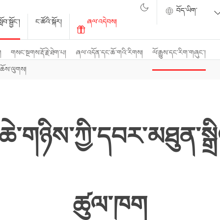
ོབ་སྦྱོང་།
ང་ཚོའི་སྐོར།
ཞལ་འདེབས།
ག
གསང་སྔགས་རྡོ་རྗེ་ཐེག་པ།
ཞལ་འདོན་དང་ཆོ་གའི་རིགས།
ལོ་རྒྱུས་དང་རིག་གཞུང་།
་ཆོས་ལུགས།
་གཉིས་ཀྱི་དབར་མཐུན་སྒྲི
ཚུལ་ཁག