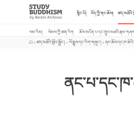
Close
Study
Buddhism
སྙིང་པོ།
བོད་ཀྱི་ནང་ཆོས།
ཚད་མཐོའི་སླ
Home
ལམ་རིམ།
སེམས་ཀྱི་ཚན་རིག
ཆོས་མངོན་པ་དང་གྲུབ་མཐའི་རྣམ་གཞ
›
ཚད་མཐོའི་སློབ་སྦྱོང་།
›
ལོ་རྒྱུས་དང་རིག་གཞུང་།
›
ནང་ཆོས་དང་ཁ་ཆེའི
ནང་པ་དང་ཁ་ཆེ