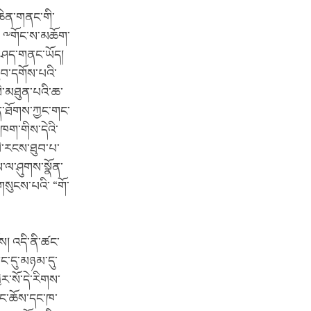
་ཆེན་གནང་གི་
། ༸གོང་ས་མཆོག་
ན་བཤད་གནང་ཡོད།
ཐུབ་དགོས་པའི་
ི་མཐུན་པའི་ཆ་
ཕན་ཐོགས་ཀྱང་གང་
ཁག་གིས་དེའི་
ཡི་རངས་ཐུབ་པ་
་ལ་ཤུགས་སྣོན་
གསུངས་པའི་ “གོ་
ས། འདི་ནི་ཚང་
ང་དུ་མཉམ་དུ་
ེར་སོ་དེ་རིགས་
ནང་ཆོས་དང་ཁ་