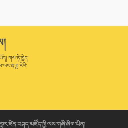
ས།
ཡོད། གལ་ཏེ་ཁྱེད་
་ཡང་ན་ཟླ་རེའི་
་བྷར་ཛིན་བཤད་མཛོད་ཀྱི་ལས་གཞི་ཞིག་ཡིན།