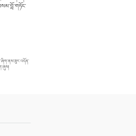
བསམ་བློ་གཏོང་
་པ་ཞིག་ནས་ཟུར་འདོན་
ིག་ཞུས།