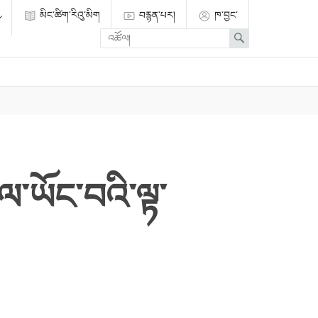
མིང་ཚིག་རིའུ་མིག
བརྙན་པར།
ཁ་བྱང་
Enter
Search
search
term
ལ་ཡོང་བའི་ལྟ་