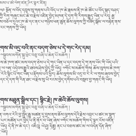
མས་པ་ཨེ་ལེག་ཛན་ཌར་བྷར་ཛིན།
 ༡༩༥༩ སྔོན་ལ་བོད་དབུས་སུ་གནས་པའི་བོད་པ་ཁ་ཆེ་རྣམས་ནི་ཁ་ཆེ་ཚོང་པ་བོད་སྐད་བཤད་
ཀྱི་རིག་གཞུང་མང་ཆེ་བ་རྗེས་འཛིན་བྱེད་མཁན་དེ་དག་གི་རིགས་རྒྱུད་ཡིན་པ་རེད། རྒྱ་
ས་བཅོལ་དུའང་ཁ་ཆེ་དང་ནང་པ་གཉིས་ཕན་ཚུན་ཆོས་ལུགས་ཀྱི་བཟོད་སྒོམ་ལ་བརྟེན་ནས་
་ངང་གནས་ཀྱི་ཡོད།
ུགས་མི་འདྲ་བའི་ནང་བདག་ཅེས་པ་དེ་གང་རེད་དམ།
༸སྐྱབས་མགོན་སྐུ་ཕྲེང་བཅུ་བཞི་པ་ཆེན་པོ་མཆོག །
གས་ཆེ་ཁག་ཚང་མས་བདག་ཅེས་པ་དེ་གང་ཡིན་པ་དང་བདག་དེ་ག་ནས་ཡོང་གི་ཡོད་པའི་
ག་ལ་ལན་འདེབས་རྒྱུའི་ཐབས་ཤེས་བྱེད་ཀྱི་ཡོད། ༧གོང་ས་མཆོག་གིས། ཆོས་ལུགས་ཆེ་ཁག་
་རེའི་སྙིང་པོ་གང་ཡིན་པ་རྟོགས་པའི་ཕྱིར། ཆོས་ལུགས་མི་འདྲ་བ་རེ་རེ་ལ་གུས་ཞབས་བྱེད་
དང་དེ་དག་གི་རིན་ཐང་ལ་རྗེས་སུ་ཡི་རངས་བྱེད་དགོས་པའི་བསླབ་བྱ་གནང་གི་ཡོད།
གས་མཐུན་སྒྲིལ་དང་། སྙིང་རྗེ། ཁ་ཆེའི་ཆོས་ལུགས།
༸སྐྱབས་མགོན་སྐུ་ཕྲེང་བཅུ་བཞི་པ་ཆེན་པོ་མཆོག །
ངན་འགའ་རེའི་བྱ་སྤྱོད་རྒྱུ་མཚན་དུ་བྱས་ནས་ཆོས་ལུགས་དེའི་རྗེས་འབྲང་པ་ཚང་མ་སྡུག་
པར་མཚོན་པར་བྱེད་པ་ནི་ནོར་བ་ཡིན་ཞེས་༧གོང་ས་མཆོག་གིས་དེ་ལྟར་ངོས་འཛིན་
ཡོད། དེ་ནི་ཁ་ཆེ་དང་། འཇིའུ། ཡེ་ཤུ། ཧིནྡུ། ནང་པ་བཅས་ཚང་མ་ལ་བདེན་དོན་ཞིག་
་ཡོད།