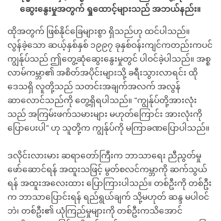
ဆွေးနွေးမှုအတွက် ရှုထောင့်များသည် အဘယ်နည်း။
ထိုအတွက် ဖြစ်နိုင်ခြေများစွာ ရှိသည်ဟု ထင်ပါသည်။
လွန်ခဲ့သော ဆယ့်နှစ်နှစ် ၁၉၉၇ ခုနှစ်ဝန်းကျင်ကတည်းကပင်
ကျွန်ုပ်သည် ဤတွေ့ဆုံဆွေးနွေးမှုတွင် ပါဝင်ခဲ့ပါသည်။ အစ္စ
လာမ်ကမ္ဘာ၏ အစိတ်အပိုင်းများသို့ ခရီးသွားလာရင်း ထို
ဒေသရှိ လူတို့သည် သတင်းအချက်အလက် အလွန်
ဆာလောင်သည်ကို တွေ့ရှိရပါသည်။ “ကျွန်ုပ်တို့အားလုံး
သည် အကြမ်းဖက်သမားများ မဟုတ်ကြောင်း အားလုံးကို
ပြောပေးပါ” ဟု သူတို့က ကျွန်ုပ်ကို မကြာခဏပြောပါသည်။
ဒလိုင်းလားမား ဆရာတော်ကြီးက ဘာသာရေး ညီညွတ်မှု
ဖော်ဆောင်ရန် အထူးသဖြင့် မွတ်စလင်ကမ္ဘာကို ဆက်သွယ်
ရန် အထူးအလေးထား ပြောကြားပါသည်။ တစ်ဦးကို တစ်ဦး
က ဘာသာပြောင်းရန် ရည်ရွယ်ချက် သို့မဟုတ် ဆန္ဒ မပါဝင်
ဘဲ၊ တစ်ဦး၏ ယုံကြည်မှုများကို တစ်ဦးကသိအောင်