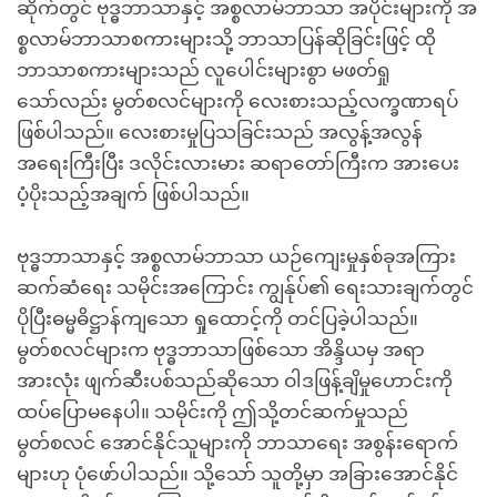
ဆိုက်တွင် ဗုဒ္ဓဘာသာနှင့် အစ္စလာမ်ဘာသာ အပိုင်းများကို အ
စ္စလာမ်ဘာသာစကားများသို့ ဘာသာပြန်ဆိုခြင်းဖြင့် ထို
ဘာသာစကားများသည် လူပေါင်းများစွာ မဖတ်ရှု
သော်လည်း မွတ်စလင်များကို လေးစားသည့်လက္ခဏာရပ်
ဖြစ်ပါသည်။ လေးစားမှုပြသခြင်းသည် အလွန့်အလွန်
အရေးကြီးပြီး ဒလိုင်းလားမား ဆရာတော်ကြီးက အားပေး
ပံ့ပိုးသည့်အချက် ဖြစ်ပါသည်။
ဗုဒ္ဓဘာသာနှင့် အစ္စလာမ်ဘာသာ ယဉ်ကျေးမှုနှစ်ခုအကြား
ဆက်ဆံရေး သမိုင်းအကြောင်း ကျွန်ုပ်၏ ရေးသားချက်တွင်
ပိုပြီးဓမ္မဓိဋ္ဌာန်ကျသော ရှုထောင့်ကို တင်ပြခဲ့ပါသည်။
မွတ်စလင်များက ဗုဒ္ဓဘာသာဖြစ်သော အိန္ဒိယမှ အရာ
အားလုံး ဖျက်ဆီးပစ်သည်ဆိုသော ဝါဒဖြန့်ချိမှုဟောင်းကို
ထပ်ပြောမနေပါ။ သမိုင်းကို ဤသို့တင်ဆက်မှုသည်
မွတ်စလင် အောင်နိုင်သူများကို ဘာသာရေး အစွန်းရောက်
များဟု ပုံဖော်ပါသည်။ သို့သော် သူတို့မှာ အခြားအောင်နိုင်