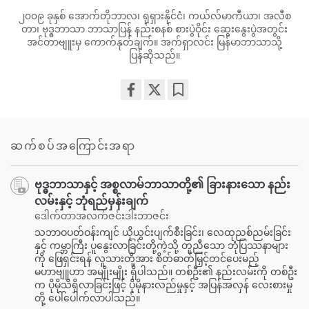
၂၀၀၉ ခုနှစ် အောက်တိုဘာလ၊ ရုရှားနိုင်ငံ၊ ကယ်လ်မာကီယာ၊ အလီစ
တာ၊ ဗုဒ္ဓဘာသာ ဘာသာပြန် နည်းစနစ် စားပွဲဝိုင်း ဆွေးနွေးပွဲအတွင်း
အင်တာဗျူးမှ ကောက်နုတ်ချက်။ အက်ရှာလင်း မြန်မာဘာသာသို့
ပြန်ဆိုသည်။
Share
Bookmark
on
facebook
ဆက်စပ်အကြောင်းအရာ
ဗုဒ္ဓဘာသာနှင့် အစ္စလာမ်ဘာသာတို့၏ ခြားနားသော နည်း
လမ်းနှင့် ဘုံရည်မှန်းချက်
ဒေါက်တာအလက်ဇင်းဒါးဘာဇင်း
သဘာဝပတ်ဝန်းကျင် ယိုယွင်းပျက်စီးခြင်း၊ လေထုညစ်ညမ်းခြင်း
နှင့် ကမ္ဘာကြီး ပူနွေးလာခြင်းတို့ကဲ့သို့ တူညီသော ဘုံပြဿနာများ
ကို ဖြေရှင်းရန် လူသားတို့အား စိတ်ဓာတ်မြှင့်တင်ပေးမည့်
မဟာဗျူဟာ အမျိုးမျိုး ရှိပါသည်။ တစ်ဦး၏ နည်းလမ်းကို တစ်ဦး
က ပိုမိုသိရှိလာခြင်းဖြင့် ပိုမိုနားလည်မှုနှင့် အပြန်အလှန် လေးစားမှု
တို့ ပေါ်ပေါက်လာပါသည်။