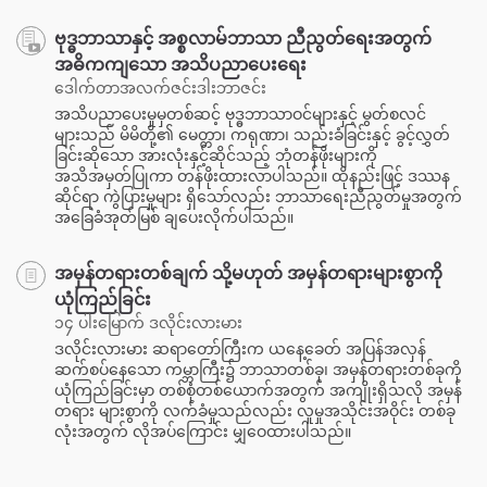
ဗုဒ္ဓဘာသာနှင့် အစ္စလာမ်ဘာသာ ညီညွတ်ရေးအတွက်
အဓိကကျသော အသိပညာပေးရေး
ဒေါက်တာအလက်ဇင်းဒါးဘာဇင်း
အသိပညာပေးမှုမှတစ်ဆင့် ဗုဒ္ဓဘာသာဝင်များနှင့် မွတ်စလင်
များသည် မိမိတို့၏ မေတ္တာ၊ ကရုဏာ၊ သည်းခံခြင်းနှင့် ခွင့်လွှတ်
ခြင်းဆိုသော အားလုံးနှင့်ဆိုင်သည့် ဘုံတန်ဖိုးများကို
အသိအမှတ်ပြုကာ တန်ဖိုးထားလာပါသည်။ ထိုနည်းဖြင့် ဒဿန
ဆိုင်ရာ ကွဲပြားမှုများ ရှိသော်လည်း ဘာသာရေးညီညွတ်မှုအတွက်
အခြေခံအုတ်မြစ် ချပေးလိုက်ပါသည်။
အမှန်တရားတစ်ချက် သို့မဟုတ် အမှန်တရားများစွာကို
ယုံကြည်ခြင်း
၁၄ ပါးမြောက် ဒလိုင်းလားမား
ဒလိုင်းလားမား ဆရာတော်ကြီးက ယနေ့ခေတ် အပြန်အလှန်
ဆက်စပ်နေသော ကမ္ဘာကြီး၌ ဘာသာတစ်ခု၊ အမှန်တရားတစ်ခုကို
ယုံကြည်ခြင်းမှာ တစ်စုံတစ်ယောက်အတွက် အကျိုးရှိသလို အမှန်
တရား များစွာကို လက်ခံမှုသည်လည်း လူမှုအသိုင်းအဝိုင်း တစ်ခု
လုံးအတွက် လိုအပ်ကြောင်း မျှဝေထားပါသည်။