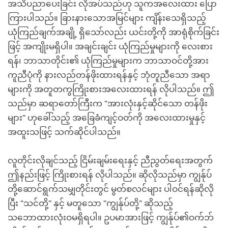
အသိပညာပေးခြင်း လိုအပ်သည်ဟု သူကအလေးထား ပြော
ကြားပါသည်။ ခြားနားသောအမြင်များ ကျိန်းသေရှိသည့်
ယုံကြည်ချက်အချို့ ရှိသော်လည်း ယင်းတို့ကို အာရုံစိုက်ခြင်း
ဖြင့် အကျိုးမရှိပါ။ အချင်းချင်း ယုံကြည်မှုများကို လေးစား
ရန်၊ ဘာသာတိုင်း၏ ယုံကြည်မှုများက ဘာသာဝင်တို့အား
ကူညီပုံကို နားလည်တန်ဖိုးထားရန်နှင့် ဘုံတူညီသော အရာ
များကို အတူတကွကြိုးစားအလေးထားရန် လိုပါသည်။ ဤ
သည်မှာ ဆရာတော်ကြီးက “အားလုံးနှင့်ဆိုင်သော တန်ဖိုး
များ” ဟုခေါ်သည့် အခြေခံကျင့်ဝတ်ကို အလေးထားမှုနှင့်
အထူးသဖြင့် သက်ဆိုင်ပါသည်။
လူတိုင်းလိုချင်သည့် ငြိမ်းချမ်းရေးနှင့် ညီညွတ်ရေးအတွက်
ဤနည်းဖြင့် ကြိုးစားရန် လိုပါသည်။ ဆိုလိုသည်မှာ ကျွန်ုပ်
တို့ဆောင်ရွက်သမျှတိုင်းတွင် မွတ်စလင်များ ပါဝင်ရန်ဆိုလို
ပြီး “သင်တို့” နှင့် မတူသော “ကျွန်ုပ်တို့” ဆိုသည့်
သဘောထားလုံးဝမရှိရပါ။ ဥပမာအားဖြင့် ကျွန်ုပ်၏ဝက်ဘ်