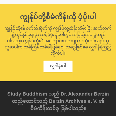
ကျွန်ုပ်တို့စီမံကိန်းကို ပံ့ပိုးပါ
ကျွန်ုပ်တို့၏ ဝက်ဘ်ဆိုက်ကို ကျွန်ုပ်တို့ထိန်းသိမ်းပြီး ဆက်လက်
ချဲ့ထွင်နိုင်ရေးမှာ သင့်ပံ့ပိုးမှုပေါ်တွင် အပြည့်အဝ မူတည်
ပါသည်။ ကျွန်ုပ်တို့၏ အကြောင်းအရာမျာ အသုံးဝင်သည်ဟု
ယူဆပါက တစ်ကြိမ်တစ်ခါဖြစ်စေ၊ လစဉ်ဖြစ်စေ လှူဒါန်းကြည့်
လိုက်ပါ။
လှူဒါန်းပါ
Study Buddhism သည် Dr. Alexander Berzin
တည်ထောင်သည့် Berzin Archives e. V. ၏
စီမံကိန်းတစ်ခု ဖြစ်ပါသည်။