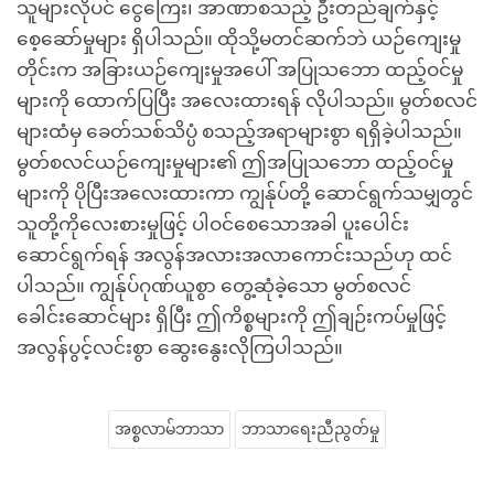
သူများလိုပင် ငွေကြေး၊ အာဏာစသည့် ဦးတည်ချက်နှင့်
စေ့ဆော်မှုများ ရှိပါသည်။ ထိုသို့မတင်ဆက်ဘဲ ယဉ်ကျေးမှု
တိုင်းက အခြားယဉ်ကျေးမှုအပေါ် အပြုသဘော ထည့်ဝင်မှု
များကို ထောက်ပြပြီး အလေးထားရန် လိုပါသည်။ မွတ်စလင်
များထံမှ ခေတ်သစ်သိပ္ပံ စသည့်အရာများစွာ ရရှိခဲ့ပါသည်။
မွတ်စလင်ယဉ်ကျေးမှုများ၏ ဤအပြုသဘော ထည့်ဝင်မှု
များကို ပိုပြီးအလေးထားကာ ကျွန်ုပ်တို့ ဆောင်ရွက်သမျှတွင်
သူတို့ကိုလေးစားမှုဖြင့် ပါဝင်စေသောအခါ ပူးပေါင်း
ဆောင်ရွက်ရန် အလွန်အလားအလာကောင်းသည်ဟု ထင်
ပါသည်။ ကျွန်ုပ်ဂုဏ်ယူစွာ တွေ့ဆုံခဲ့သော မွတ်စလင်
ခေါင်းဆောင်များ ရှိပြီး ဤကိစ္စများကို ဤချဉ်းကပ်မှုဖြင့်
အလွန်ပွင့်လင်းစွာ ဆွေးနွေးလိုကြပါသည်။
အစ္စလာမ်ဘာသာ
ဘာသာရေးညီညွတ်မှု