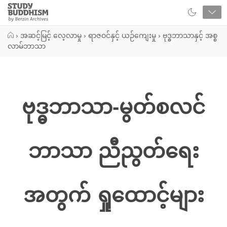
Close
Study
Buddhism
Home
›
အဆင့်မြင့် လေ့လာမှု
›
ရာဇဝင်နှင့် ယဉ်ကျေးမှု
›
ဗုဒ္ဓဘာသာနှင့် အစ္စ
လာမ်ဘာသာ
ဗုဒ္ဓဘာသာ-မွတ်စလင်
ဘာသာ ညီညွတ်ရေး
အတွက် ရှုထောင့်များ