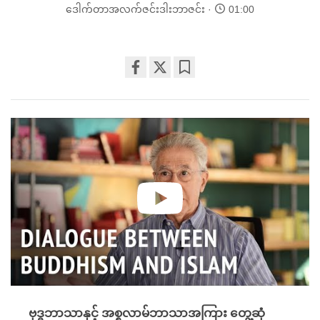
ဒေါက်တာအလက်ဇင်းဒါးဘာဇင်း
01:00
Share
Bookmark
on
facebook
ဗုဒ္ဓဘာသာနှင့် အစ္စလာမ်ဘာသာအကြား တွေ့ဆုံ