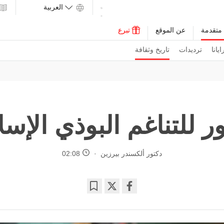
متقدمة
عن الموقع
تبرع
يانا
ترديدات
تاريخ وثقافة
 للتناغم البوذي الإس
دكتور ألكسندر بيرزين
02:08
Bookmark
Share
on