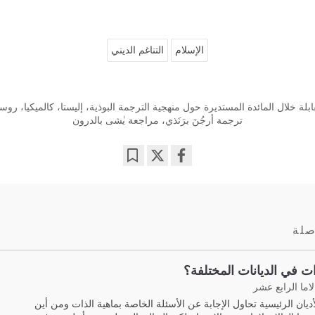
الإسلام
التناغم الديني
ترجمة أرجُنَ برَنَذي، مراجعة يٰشى بالدرون
Bookmark
Share
on
facebook
صلة
ات في الديانات المختلفة؟
لاما الرابع عشر
أديان الرئيسية تحاول الإجابة عن الأسئلة الخاصة بماهية الذات ومن أين