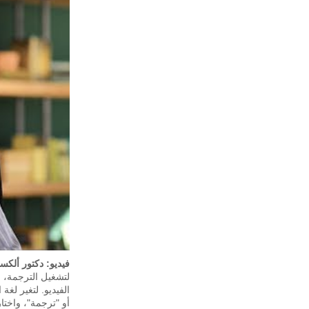
فيديو: دكتور ألكسندر بيرزن ‪—‬ "حوار 
أو "ترجمة"، واختا