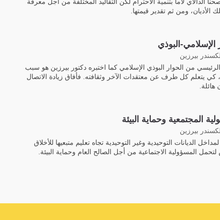
حنا الدالاي لاما بتنمية الاحترام لكن التقاليد المختلفة من أجل معرفة
ك الأديان، ومن ثم تقدير قيمتها.
 الإسلامي-البوذي
لكسندر بيرزين
لرئيسي من الحوار البوذي الإسلامي كما اختبره دكتور بيرزين هو سبب
 كي يتعلم كل طرف عن معتقدات الآخر وثقافته. فأفاق زيادة الاتصال
 هائلة.
لية المجتمعية وحماية البيئة
لكسندر بيرزين
اخل الديانات التوحيدية وغير التوحيدية تجاه تعليم متبعيها للأخلاق
تحمل المسؤولية الاجتماعية من أجل الصالح العام وحماية البيئة.