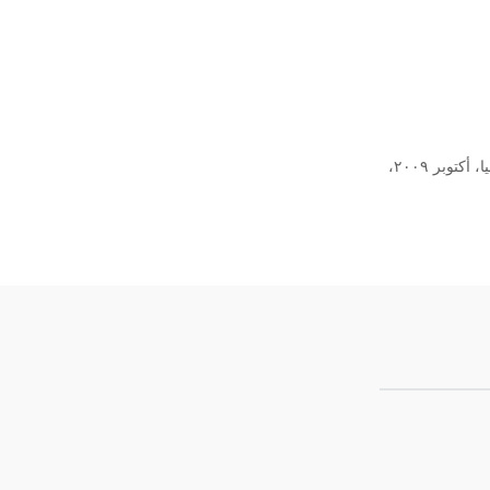
مقتطفات من مقابلة خلال المائدة المستديرة حول منهجية الترجمة البوذية، إليستا، كالميكيا، روسيا، أكتوبر ٢٠٠٩،