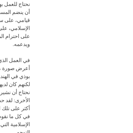
نحتاج للعمل به
أن ينضم المسلم
قيامي، على سب
الإسلامي، على 
على احترام الم
ويدعمه.
أعرض صورة موض
بوذي في الهند
لكنهم كان لديه
نحتاج أن نشير 
الأخرى: لقد حص
أكثر على تلك ا
في كل ما نقوم 
الإسلامية التي
التوجه.