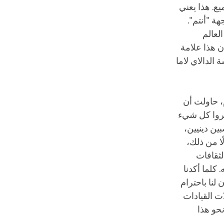
يع. هذا يعني
ة "أنتم".
لعالم
ن هذا علامة
الدالاي لاما
افتين‎، البوذية والإسلام، حاولت أن
مروا كل شيء
ين دينيين،
ًا من ذلك،
لثقافات
كلما أكدنا
لنا باحترام
ْت القيادات
حو هذا