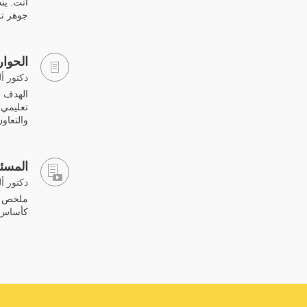
أتت. ينص
جوهر تل
الحوار
دكتور أ
الهدف ا
تعليمي،
والتعاون
المسئو
دكتور أ
ملخص لمد
كأساس ل