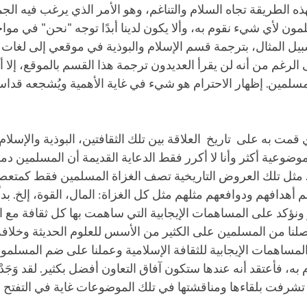
ذه الطريقة تجاه السلام والتناغم، وهو الأمر الذي يرغب فيه الجم
ون لأي شيء نقوم به، وألا يكون لدينا أبدًا توجه "نحن" في مواجه
يل المثال، بترجمة قسم الإسلام والبوذية في موقعي إلى لغات ا
الرغم من أنه لن يقرأ العديدون ترجمة هذا القسم بالموقع، إلا أ
سلمين. إظهار الاحترام هو شيء في غاية الأهمية ويُشجعه قداسة 
في العمل الذي قمت به على تاريخ العلاقة بين تلك الثق
وعية أكثر وأنا لا أكرر فقط الدعاية القديمة أن المسلمين د
. مثل تلك العروض التاريخية تصف الغزاة المسلمين فقط كمتعصب
م أهدافهم ودوافعهم مثلهم مثل كل الغزاة: المال، القوة، إلخ. بدل
ونؤكد على المساهمات الإيجابية التي ساهمت بها كل ثقافة مع ا
لنا من المسلمين على الكثير من الأسس للعلوم الحديثة وخلافه. 
لمساهمات الإيجابية للثقافة الإسلامية وعملنا على ضم المسلمون 
به، فأعتقد أنه عندها ستكون آفاق التعاون أفضل بكثير. لقد وَجَد
 تشرفت بلقاءها ومناقشتها في تلك الموضوعات غاية في التفتح ن