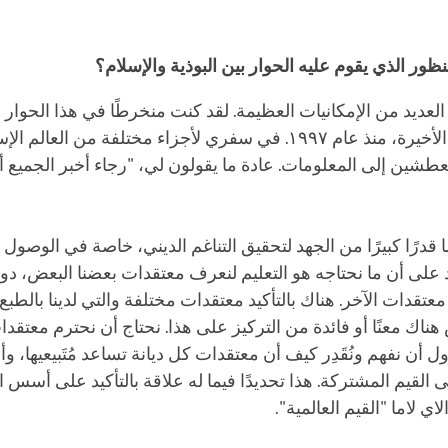
نظور الذي يقوم عليه الحوار بين البوذية والإسلام؟
العديد من الإمكانيات العظيمة. لقد كنت منخرطًا في هذا الحوار ل
العشرين سنة الأخيرة، منذ عام ١٩٩٧. في سفري لأجزاء مختلفة من ا
طشين إلى المعلومات. عادة ما يقولون لي، "رجاء أخبر الجميع أننا
ا قدرًا كبيرًا من الجهد لتحقيق التناغم الديني، خاصة في الوصول إ
 على أن ما نحتاجه هو التعليم لنعرف معتقدات بعضنا البعض، دون
معتقدات الآخر. هناك بالتأكيد معتقدات مختلفة والتي لدينا بالطب
هناك معنًا أو فائدة من التركيز على هذا. نحتاج أن نحترم معتقدا
 أن نفهم ونُقَدِر كيف أن معتقدات كل ديانة تساعد مُتَبيعيها، وأ
ى القيم المشتركة. هذا تحديدًا فيما له علاقة بالتأكيد على أسس ال
اي لاما "القيم العالمية".