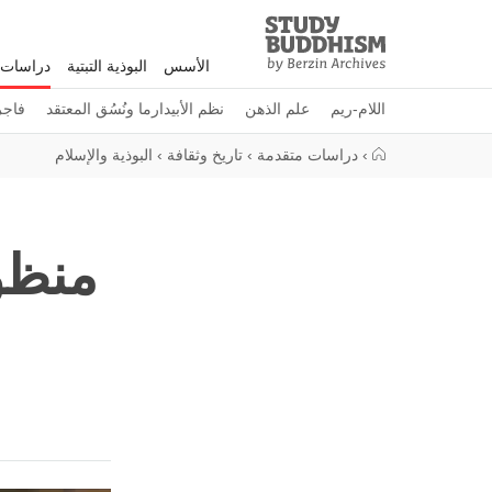
Study
Clos
Buddhism
الأسس
البوذية التبتية
دراسات 
Home
اللام-ريم
علم الذهن
نظم الأبيدارما ونُسُق المعتقد
فاجرا
›
دراسات متقدمة
›
تاريخ وثقافة
›
البوذية والإسلام
منظور