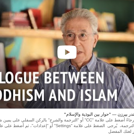
facebook
بين البوذية والإسلام"
لتشغيل الترجمة، رجاءً أضغط على علامة "CC" أو "الترجمة والشرح" بالركن السفلي 
ر لغتك المفضل