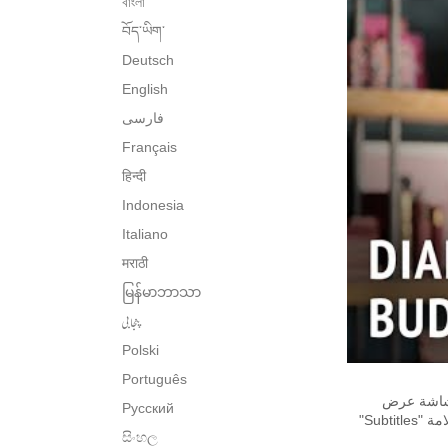
বাংলা
བོད་ཡིག་
Deutsch
English
فارسی
Français
हिन्दी
Indonesia
Italiano
मराठी
မြန်မာဘာသာ
پنجابی
Polski
Português
على يمين شاشة عرض
Русский
الفيديو. لتغير لغة الترجمة، يُرجى الضغط على علامة "Settings" أو "إعدادات"، ثم أضغط على علامة "Subtitles"
සිංහල