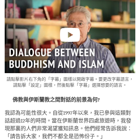
facebook
請點擊影片右下角的「字幕」圖樣以開啟字幕。要更改字幕語言，
請點擊「設定」圖樣，然後點擊「字幕」選擇想要的語言。
佛教與伊斯蘭教之間對話的前景為何?
我認為可能性很大。自從1997年以來，我已參與這類對
話超過12年的時間。當在伊斯蘭世界四處旅遊時，我發
現那裏的人們非常渴望獲知訊息。他們經常告訴我說：
「請告訴大家，我們不都全是恐怖份子。」