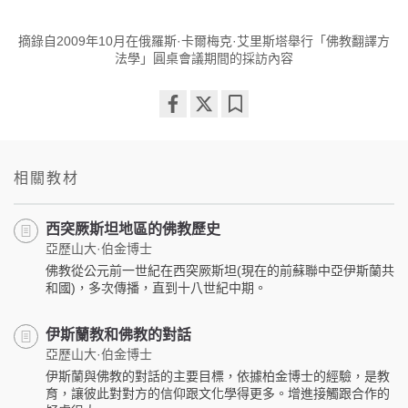
摘錄自2009年10月在俄羅斯·卡爾梅克·艾里斯塔舉行「佛教翻譯方
法學」圓桌會議期間的採訪內容
Share
Bookmark
on
facebook
相關教材
西突厥斯坦地區的佛教歷史
亞歷山大·伯金博士
佛教從公元前一世紀在西突厥斯坦(現在的前蘇聯中亞伊斯蘭共
和國)，多次傳播，直到十八世紀中期。
伊斯蘭教和佛教的對話
亞歷山大·伯金博士
伊斯蘭與佛教的對話的主要目標，依據柏金博士的經驗，是教
育，讓彼此對對方的信仰跟文化學得更多。增進接觸跟合作的