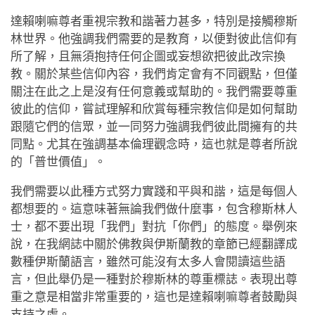
達賴喇嘛尊者重視宗教和諧著力甚多，特別是接觸穆斯
林世界。他強調我們需要的是教育，以便對彼此信仰有
所了解，且無須抱持任何企圖或妄想欲把彼此改宗換
教。關於某些信仰內容，我們肯定會有不同觀點，但僅
關注在此之上是沒有任何意義或幫助的。我們需要尊重
彼此的信仰，嘗試理解和欣賞每種宗教信仰是如何幫助
跟隨它們的信眾，並一同努力強調我們彼此間擁有的共
同點。尤其在強調基本倫理觀念時，這也就是尊者所說
的「普世價值」。
我們需要以此種方式努力實踐和平與和諧，這是每個人
都想要的。這意味著無論我們做什麼事，包含穆斯林人
士，都不要出現「我們」對抗「你們」的態度。舉例來
說，在我網誌中關於佛教與伊斯蘭教的章節已經翻譯成
數種伊斯蘭語言，雖然可能沒有太多人會閱讀這些語
言，但此舉仍是一種對於穆斯林的尊重標誌。表現出尊
重之意是相當非常重要的，這也是達賴喇嘛尊者鼓勵與
支持之處。