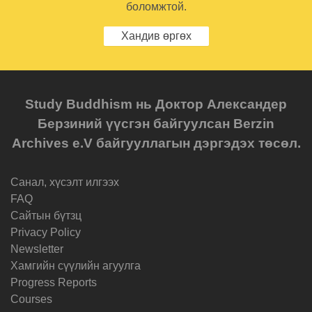
боломжтой.
Хандив өргөх
Study Buddhism нь Доктор Александер
Берзиний үүсгэн байгуулсан Berzin
Archives e.V байгууллагын дэргэдэх төсөл.
Санал, хүсэлт илгээх
FAQ
Cайтын бүтзц
Privacy Policy
Newsletter
Хамгийн сүүлийн агуулга
Progress Reports
Courses