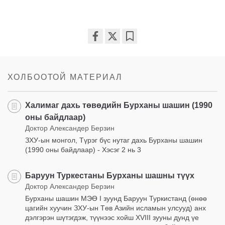
Share
Bookmark
on
facebook
ХОЛБООТОЙ МАТЕРИАЛ
Халимаг дахь төвөдийн Бурханы шашин (1990
оны байдлаар)
Доктор Александер Берзин
ЗХУ-ын монгол, Түрэг бүс нутаг дахь Бурханы шашин
(1990 оны байдлаар) - Хэсэг 2 нь 3
Баруун Туркестаны Бурханы шашны түүх
Доктор Александер Берзин
Бурханы шашин МЭӨ I зуунд Баруун Туркистанд (өнөө
цагийн хуучин ЗХУ-ын Төв Азийн исламын улсууд) анх
дэлгэрэн шүтэгдэж, түүнээс хойш XVIII зууны дунд үе