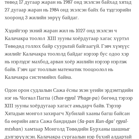
төвөд 17 дугаар жаран нь 1987 онд эхэлсэн байхад хятад
27 дугаар жаран нь 1984 онд эхэлсэн байх ба тэдгээрийн
хооронд 3 жилийн зөрүү байдаг.
Хэдийгээр эхний жаран жил нь 1027 онд эхэлсэн ч
Калачакра тоолол XIII зууны хоёрдугаар хагас хүртэл
Төвөдөд голлох байр суурьтай байгаагүй. Гэвч хүмүүс
жилийг Калачакра тоололд байдаг нэрээр бус одоо хэр
нь нэрлэдэг махбод, арван хоёр жилийн нэрээр нэрлэж
байв. Гэвч цаг тооллын математик тооцоолол нь
Калачакра системийнх байна.
Одон орон судлалын Сажа ёсны эхэн үеийн эрдэмтэдийн
нэг нь Чогяал Пагпа (
Chos-rgyal ‘Phags-pa
) бөгөөд тэрээр
XIII зууны хоёрдугаар хагаст амьдарч байв. Тэрээр
Хятадын монгол захирагч Хубилай хааны багш байсан
ба өөрийн авга Сажа бандидын (
Sa-pan Kun-dga’ rgyal-
mtshan
) хамтаар Монголд Төвөдийн Бурханы шашныг
дэлгэрүүлсэн. Калачакра сургаалын нэр бүхий алдартай