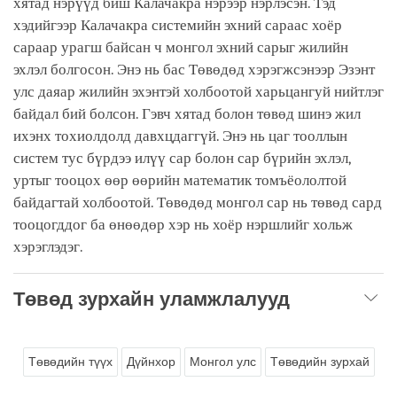
хятад нэрүүд биш Калачакра нэрээр нэрлэсэн. Тэд
хэдийгээр Калачакра системийн эхний сараас хоёр
сараар урагш байсан ч монгол эхний сарыг жилийн
эхлэл болгосон. Энэ нь бас Төвөдөд хэрэгжсэнээр Эзэнт
улс даяар жилийн эхэнтэй холбоотой харьцангуй нийтлэг
байдал бий болсон. Гэвч хятад болон төвөд шинэ жил
ихэнх тохиолдолд давхцдаггүй. Энэ нь цаг тооллын
систем тус бүрдээ илүү сар болон сар бүрийн эхлэл,
уртыг тооцох өөр өөрийн математик томъёололтой
байдагтай холбоотой. Төвөдөд монгол сар нь төвөд сард
тооцогддог ба өнөөдөр хэр нь хоёр нэршлийг хольж
хэрэглэдэг.
Төвөд зурхайн уламжлалууд
Төвөдийн түүх
Дүйнхор
Монгол улс
Төвөдийн зурхай