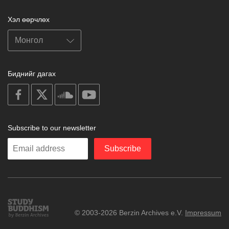
Хэл өөрчлөх
Биднийг дагах
on
on
on
on
facebook
X
soundcloud
youtube
Subscribe to our newsletter
Enter
Subscribe
your
email
Study
© 2003-2026 Berzin Archives e.V.
Impressum
Buddhism
Home