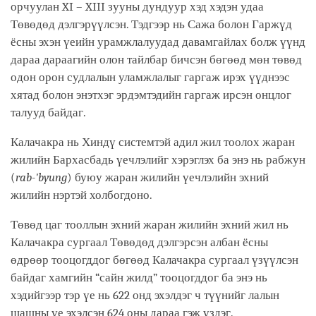
орчуулан XI – XIII зууны дундуур хэд хэдэн удаа
Төвөдөд дэлгэрүүлсэн. Тэдгээр нь Сажа болон Гаржүд
ёсны эхэн үеийн урамжлалуудад давамгайлах болж үүнд
дараа дараагийн олон тайлбар бичсэн бөгөөд мөн төвөд
одон орон судлалын уламжлалыг гаргаж ирэх үүднээс
хятад болон энэтхэг эрдэмтэдийн гаргаж ирсэн онцлог
талууд байдаг.
Калачакра нь Хиндү системтэй адил жил тоолох жаран
жилийн Бархасбадь үечлэлийг хэрэглэх ба энэ нь рабжун
(
rab-'byung
) буюу жаран жилийн үечлэлийн эхний
жилийн нэртэй холбогдоно.
Төвөд цаг тооллын эхний жаран жилийн эхний жил нь
Калачакра сургаал Төвөдөд дэлгэрсэн албан ёсны
өдрөөр тооцогддог бөгөөд Калачакра сургаал үзүүлсэн
байдаг хамгийн “сайн жилд” тооцогддог ба энэ нь
хэдийгээр тэр үе нь 622 онд эхэлдэг ч түүнийг лалын
шашны үе эхэлсэн 624 оны дараа гэж үздэг.