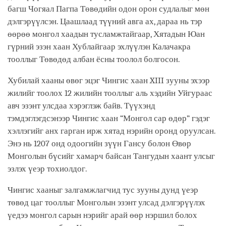
багш Чогяал Пагпа Төвөдийн одон орон судлалыг мөн
дэлгэрүүлсэн. Цаашлаад түүний авга ах, дараа нь тэр
өөрөө монгол хаадын тусламжтайгаар, Хятадын Юан
гүрний эзэн хаан Хублайгаар эхлүүлэн Калачакра
тооллыг Төвөдөд албан ёсны тоолол болгосон.
Хубилай хааны өвөг эцэг Чингис хаан XIII зууны эхээр
жилийг тоолох 12 жилийн тооллыг аль хэдийн Уйгураас
авч эзэнт улсдаа хэрэглэж байв. Түүхэнд
тэмдэглэгдсэнээр Чингис хаан “Монгол сар өдөр” гэдэг
хэллэгийг анх гарган ирж хятад нэрийн оронд оруулсан.
Энэ нь 1207 онд одоогийн зүүн Гансу болон Өвөр
Монголын бүсийг хамарч байсан Тангудын хаант улсыг
эзлэх үеэр тохиолдог.
Чингис хааныг залгамжлагчид тус зууны дунд үеэр
төвөд цаг тооллыг Монголын эзэнт улсад дэлгэрүүлэх
үедээ монгол сарын нэрийг арай өөр нэршил болох