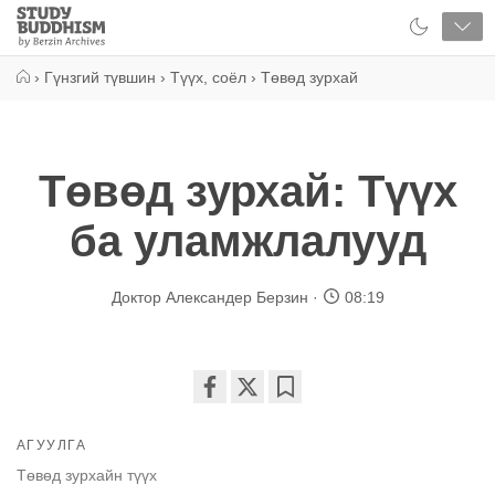
Close
Study
Buddhism
Home
›
Гүнзгий түвшин
›
Түүх, соёл
›
Төвөд зурхай
Төвөд зурхай: Түүх
ба уламжлалууд
Доктор Александер Берзин
08:19
Share
Bookmark
on
АГУУЛГА
facebook
Төвөд зурхайн түүх