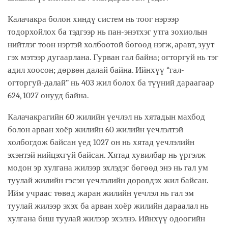
Калачакра болон хиндү систем нь тоог нэрээр
тодорхойлох ба тэдгээр нь пан-энэтхэг утга зохиолын
нийтлэг тоон нэртэй холбоотой бөгөөд нэгж, аравт, зуут
гэх мэтээр дугаарлана. Гурван гал байна; огторгуй нь тэг
адил хоосон; дөрвөн далай байна. Ийнхүү “гал-
огторгуй-далай” нь 403 жил болох ба түүний дараагаар
624, 1027 онууд байна.
Калачакрагийн 60 жилийн үечлэл нь хятадын махбод
болон арван хоёр жилийн 60 жилийн үечлэлтэй
холбогдож байсан үед 1027 он нь хятад үечлэлийн
эхэнтэй нийцэхгүй байсан. Хятад хувилбар нь үргэлж
модон эр хулгана жилээр эхлэдэг бөгөөд энэ нь гал ум
туулай жилийн гэсэн үечлэлийн дөрөвдэх жил байсан.
Ийм учраас төвөд жаран жилийн үечлэл нь гал эм
туулай жилээр эхэх ба арван хоёр жилийн дараалал нь
хулгана биш туулай жилээр эхэлнэ. Ийнхүү одоогийн