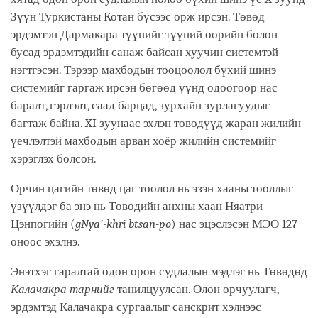
Зүүн Туркистаны Котан бүсээс орж ирсэн. Төвөд
эрдэмтэн Дармакара түүнийг түүний өөрийн болон
бусад эрдэмтэдийн санаж байсан хуучин системтэй
нэгтгэсэн. Тэрээр махбодын тооцоолол бүхий шинэ
системийг гаргаж ирсэн бөгөөд үүнд одоогоор нас
баралт, гэрлэлт, саад барцад, зурхайн зурлагуудыг
багтаж байна. XI зуунаас эхлэн төвөдүүд жаран жилийн
үечлэлтэй махбодын арван хоёр жилийн системийг
хэрэглэх болсон.
Орчин цагийн төвөд цаг тоолол нь эзэн хааны тооллыг
үзүүлдэг ба энэ нь Төвөдийн анхны хаан Няатри
Цэнпогийн (
gNya’-khri btsan-po
) нас эцэслэсэн МЭӨ 127
оноос эхэлнэ.
Энэтхэг гаралтай одон орон судлалын мэдлэг нь Төвөдөд
Калачакра тарнийг
танилцуулсан. Олон орчуулагч,
эрдэмтэд Калачакра сургаалыг санскрит хэлнээс