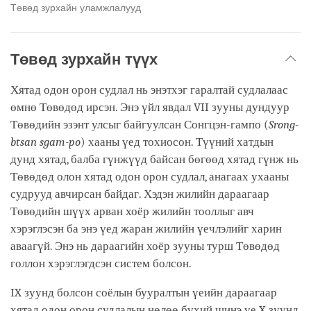
Төвөд зурхайн уламжлалууд
Төвөд зурхайн түүх
Хятад одон орон судлал нь энэтхэг гаралтай судлалаас
өмнө Төвөдөд ирсэн. Энэ үйл явдал VII зууны дундуур
Төвөдийн эзэнт улсыг байгуулсан Сонгцэн-гампо (
Srong-
btsan sgam-po
) хааны үед тохиосон. Түүний хатдын
дунд хятад, балба гүнжүүд байсан бөгөөд хятад гүнж нь
Төвөдөд олон хятад одон орон судлал, анагаах ухааны
судрууд авчирсан байдаг. Хэдэн жилийн дараагаар
Төвөдийн шүүх арван хоёр жилийн тооллыг авч
хэрэглэсэн ба энэ үед жаран жилийн үечлэлийг харин
аваагүй. Энэ нь дараагийн хоёр зууны турш Төвөдөд
голлон хэрэглэгдсэн систем болсон.
IX зуунд болсон соёлын бууралтын үеийн дараагаар
хятад одон орон судлалын нөлөө бүхий шинэ үе X зуунд