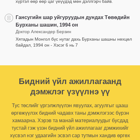
хүртэл өөр өөр цаг үеүүдэд мөн дэллгэрч байв.
Гансугийн шар уйгуруудын дундах Төвөдийн
Бурханы шашин, 1994 он
Доктор Александер Берзин
Хятадын Монгол бүс нутаг дахь Бурханы шашны нөхцөл
байдал, 1994 он - Хэсэг 6 нь 7
Бидний үйл ажиллагаанд
дэмжлэг үзүүлнэ үү
Тус төслийг үргэлжлүүлэн явуулах, агуулгыг цааш
өргөжүүлэх бидний чадавх таны дэмжлэгээс бүрэн
хамаарна. Хэрэв та манай материалуудыг бусдад
тустай гэж үзэн бидний үйл ажиллагааг дэмжихийг
хүсвэл нэг удаагийн эсвэл сар тутмын хандив өргөх